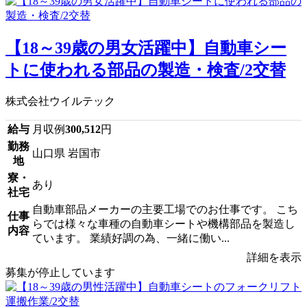
【18～39歳の男女活躍中】自動車シー
トに使われる部品の製造・検査/2交替
株式会社ウイルテック
給与
月収例
300,512
円
勤務
山口県 岩国市
地
寮・
あり
社宅
自動車部品メーカーの主要工場でのお仕事です。 こち
仕事
らでは様々な車種の自動車シートや機構部品を製造し
内容
ています。 業績好調の為、一緒に働い...
詳細を表示
募集が停止しています