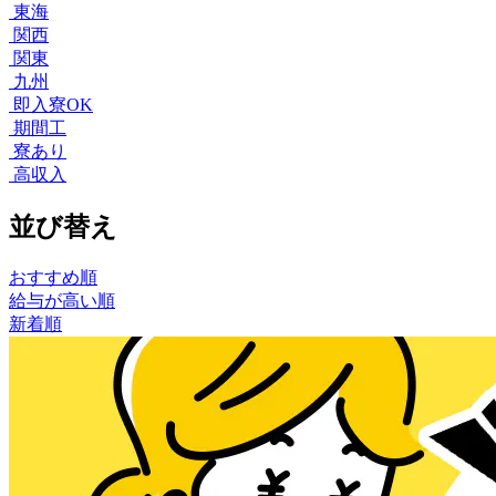
東海
関西
関東
九州
即入寮OK
期間工
寮あり
高収入
並び替え
おすすめ順
給与が高い順
新着順