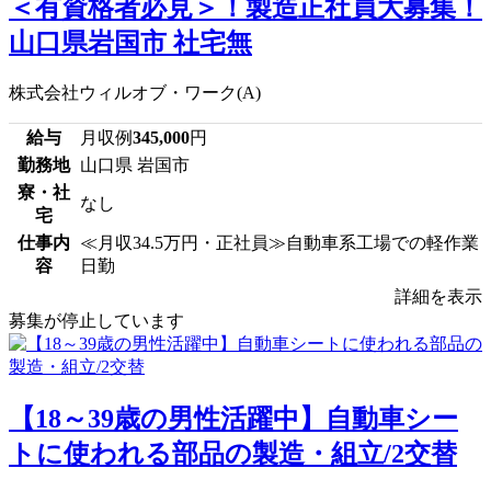
＜有資格者必見＞！製造正社員大募集！
山口県岩国市 社宅無
株式会社ウィルオブ・ワーク(A)
給与
月収例
345,000
円
勤務地
山口県 岩国市
寮・社
なし
宅
仕事内
≪月収34.5万円・正社員≫自動車系工場での軽作業
容
日勤
詳細を表示
募集が停止しています
【18～39歳の男性活躍中】自動車シー
トに使われる部品の製造・組立/2交替