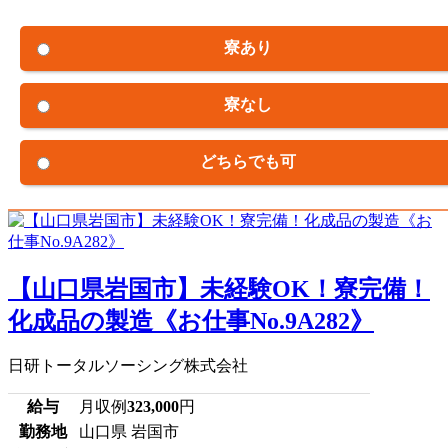
寮あり
寮なし
どちらでも可
【山口県岩国市】未経験OK！寮完備！
化成品の製造《お仕事No.9A282》
日研トータルソーシング株式会社
給与
月収例
323,000
円
勤務地
山口県 岩国市