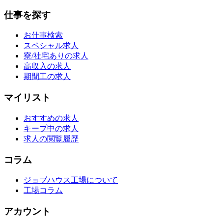
仕事を探す
お仕事検索
スペシャル求人
寮/社宅ありの求人
高収入の求人
期間工の求人
マイリスト
おすすめの求人
キープ中の求人
求人の閲覧履歴
コラム
ジョブハウス工場について
工場コラム
アカウント