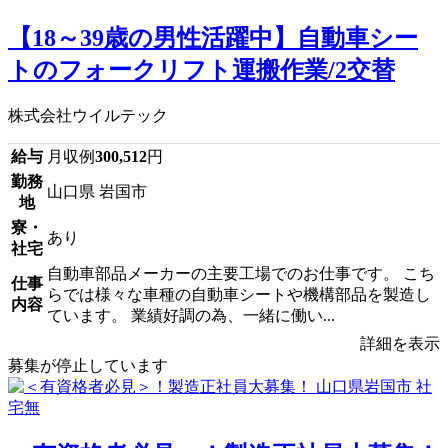
【18～39歳の男性活躍中】自動車シー
トのフォークリフト運搬作業/2交替
株式会社ウイルテック
給与
月収例
300,512
円
勤務
山口県 岩国市
地
寮・
あり
社宅
自動車部品メーカーの主要工場でのお仕事です。 こち
仕事
らでは様々な車種の自動車シートや機構部品を製造し
内容
ています。 業績好調の為、一緒に働い...
詳細を表示
募集が停止しています