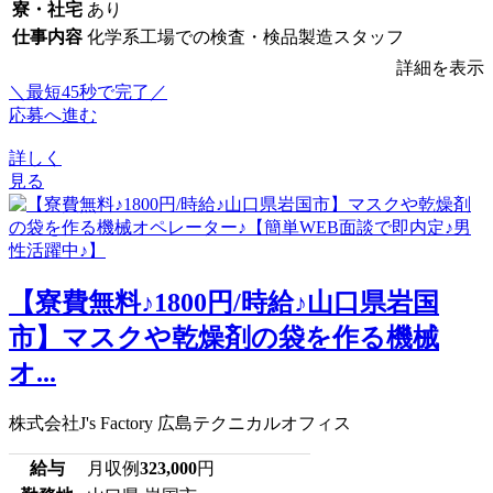
寮・社宅
あり
仕事内容
化学系工場での検査・検品製造スタッフ
詳細を表示
＼最短45秒で完了／
応募へ進む
詳しく
見る
【寮費無料♪1800円/時給♪山口県岩国
市】マスクや乾燥剤の袋を作る機械
オ...
株式会社J's Factory 広島テクニカルオフィス
給与
月収例
323,000
円