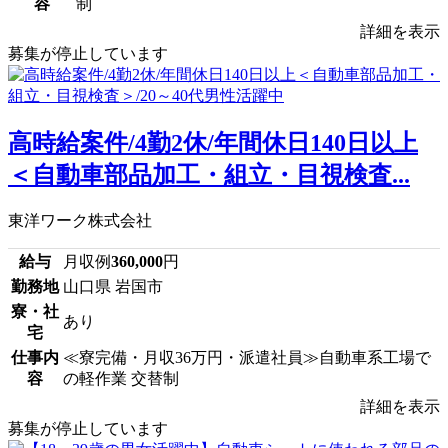
容
制
詳細を表示
募集が停止しています
高時給案件/4勤2休/年間休日140日以上
＜自動車部品加工・組立・目視検査...
東洋ワーク株式会社
給与
月収例
360,000
円
勤務地
山口県 岩国市
寮・社
あり
宅
仕事内
≪寮完備・月収36万円・派遣社員≫自動車系工場で
容
の軽作業 交替制
詳細を表示
募集が停止しています