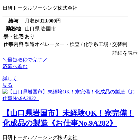
日研トータルソーシング株式会社
給与
月収例
323,000
円
勤務地
山口県 岩国市
寮・社宅
あり
仕事内容
製造オペレーター・検査 / 化学系工場 / 交替制
詳細を表示
＼最短45秒で完了／
応募へ進む
詳しく
見る
【山口県岩国市】未経験OK！寮完備！
化成品の製造《お仕事No.9A282》
日研トータルソーシング株式会社