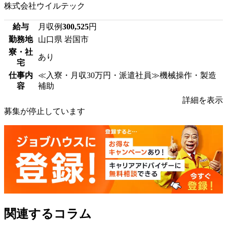
株式会社ウイルテック
給与
月収例
300,525
円
勤務地
山口県 岩国市
寮・社
あり
宅
仕事内
≪入寮・月収30万円・派遣社員≫機械操作・製造
容
補助
詳細を表示
募集が停止しています
関連するコラム