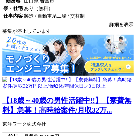
勤務地
山口県 岩国市
寮・社宅
あり（無料）
仕事内容
製造 / 自動車系工場 / 交替制
詳細を表示
募集が停止しています
【18歳～40歳の男性活躍中!!】【寮費無
料】急募！高時給案件/月収32万...
東洋ワーク株式会社