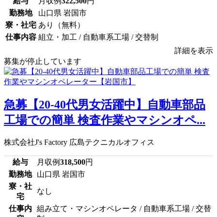
給与
月収例
322,500
円
勤務地
山口県 岩国市
寮・社宅
あり（無料）
仕事内容
組立・加工 / 自動車系工場 / 交替制
詳細を表示
募集が停止しています
急募【20-40代男女活躍中】自動車部品
工場での簡単 検査作業やマシンオペ...
株式会社J's Factory 広島テクニカルオフィス
給与
月収例
318,500
円
勤務地
山口県 岩国市
寮・社
なし
宅
仕事内
組み立て・マシンオペレータ / 自動車系工場 / 交替