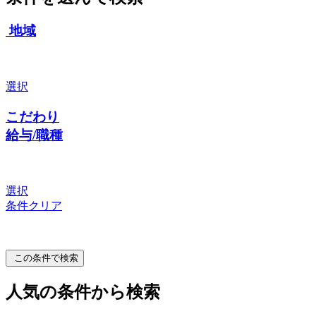
地域
選択
こだわり
給与/職種
選択
条件クリア
この条件で検索
人気の条件から検索