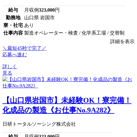
給与
月収例
323,000
円
勤務地
山口県 岩国市
寮・社宅
あり
仕事内容
製造オペレーター・検査 / 化学系工場 / 交替制
詳細を表示
＼最短45秒で完了／
応募へ進む
詳しく
見る
【山口県岩国市】未経験OK！寮完備！
化成品の製造《お仕事No.9A282》
日研トータルソーシング株式会社
給与
月収例
323,000
円