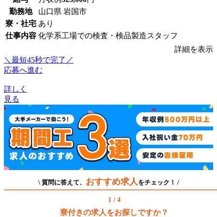
勤務地
山口県 岩国市
寮・社宅
あり
仕事内容
化学系工場での検査・検品製造スタッフ
詳細を表示
＼最短45秒で完了／
応募へ進む
詳しく
見る
おすすめ求人
\ 質問に答えて、
をチェック！ /
1 / 4
寮付きの求人をお探しですか？