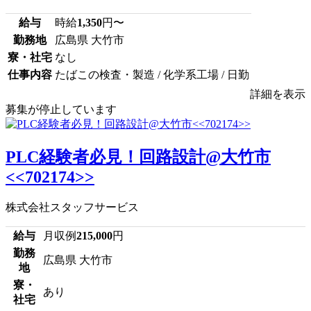
給与
時給
1,350
円〜
勤務地
広島県 大竹市
寮・社宅
なし
仕事内容
たばこの検査・製造 / 化学系工場 / 日勤
詳細を表示
募集が停止しています
PLC経験者必見！回路設計@大竹市
<<702174>>
株式会社スタッフサービス
給与
月収例
215,000
円
勤務
広島県 大竹市
地
寮・
あり
社宅