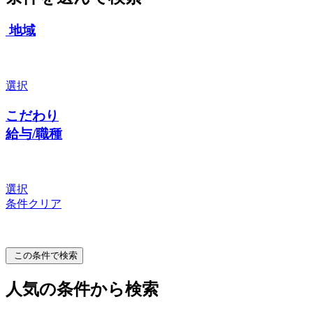
地域
選択
こだわり
給与/職種
選択
条件クリア
この条件で検索
人気の条件から検索