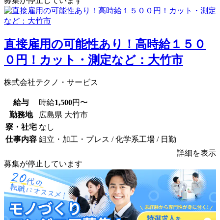
募集が停止しています
直接雇用の可能性あり！高時給１５０
０円！カット・測定など：大竹市
株式会社テクノ・サービス
給与
時給
1,500
円〜
勤務地
広島県 大竹市
寮・社宅
なし
仕事内容
組立・加工・プレス / 化学系工場 / 日勤
詳細を表示
募集が停止しています