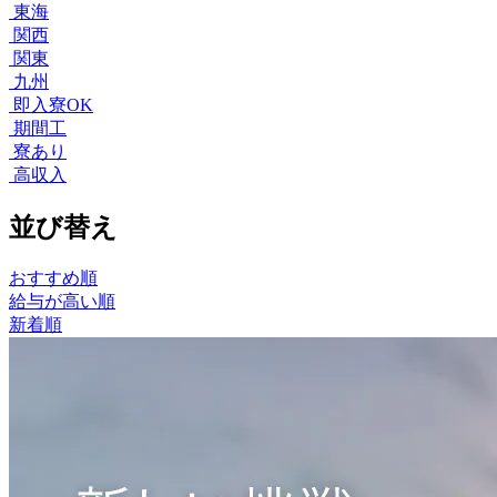
東海
関西
関東
九州
即入寮OK
期間工
寮あり
高収入
並び替え
おすすめ順
給与が高い順
新着順