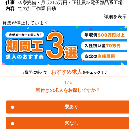
仕事
≪寮完備・月収21.5万円・正社員≫電子部品系工場
内容
での加工作業 日勤
詳細を表示
募集が停止しています
おすすめ求人
\ 質問に答えて、
をチェック！ /
1 / 4
寮付きの求人をお探しですか？
寮あり
寮なし