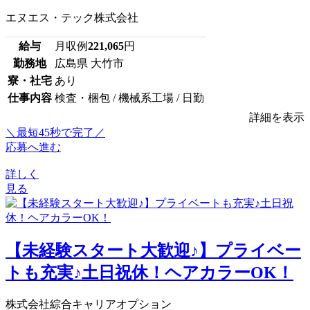
エヌエス・テック株式会社
給与
月収例
221,065
円
勤務地
広島県 大竹市
寮・社宅
あり
仕事内容
検査・梱包 / 機械系工場 / 日勤
詳細を表示
＼最短45秒で完了／
応募へ進む
詳しく
見る
【未経験スタート大歓迎♪】プライベー
トも充実♪土日祝休！ヘアカラーOK！
株式会社綜合キャリアオプション