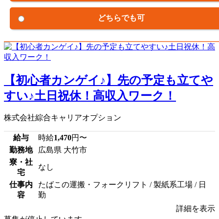
どちらでも可
【初心者カンゲイ♪】先の予定も立てや
すい♪土日祝休！高収入ワーク！
株式会社綜合キャリアオプション
給与
時給
1,470
円〜
勤務地
広島県 大竹市
寮・社
なし
宅
仕事内
たばこの運搬・フォークリフト / 製紙系工場 / 日
容
勤
詳細を表示