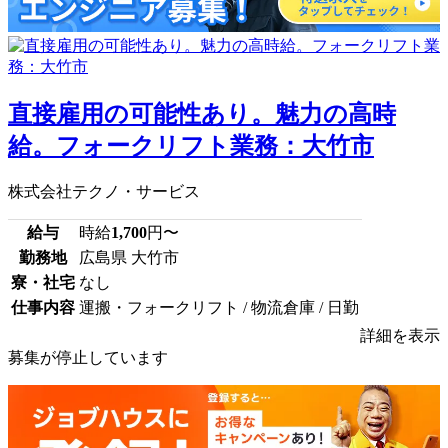
直接雇用の可能性あり。魅力の高時
給。フォークリフト業務：大竹市
株式会社テクノ・サービス
給与
時給
1,700
円〜
勤務地
広島県 大竹市
寮・社宅
なし
仕事内容
運搬・フォークリフト / 物流倉庫 / 日勤
詳細を表示
募集が停止しています