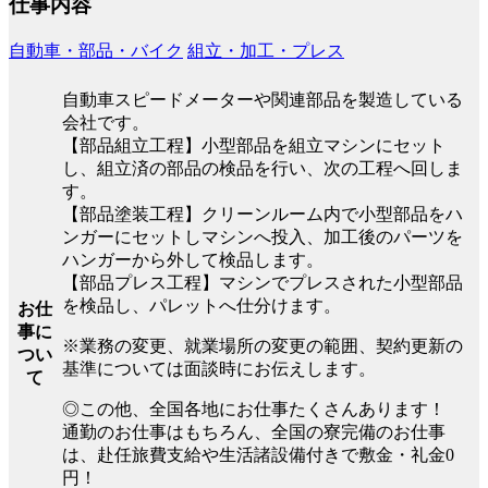
仕事内容
自動車・部品・バイク
組立・加工・プレス
自動車スピードメーターや関連部品を製造している
会社です。
【部品組立工程】小型部品を組立マシンにセット
し、組立済の部品の検品を行い、次の工程へ回しま
す。
【部品塗装工程】クリーンルーム内で小型部品をハ
ンガーにセットしマシンへ投入、加工後のパーツを
ハンガーから外して検品します。
【部品プレス工程】マシンでプレスされた小型部品
を検品し、パレットへ仕分けます。
お仕
事に
※業務の変更、就業場所の変更の範囲、契約更新の
つい
基準については面談時にお伝えします。
て
◎この他、全国各地にお仕事たくさんあります！
通勤のお仕事はもちろん、全国の寮完備のお仕事
は、赴任旅費支給や生活諸設備付きで敷金・礼金0
円！