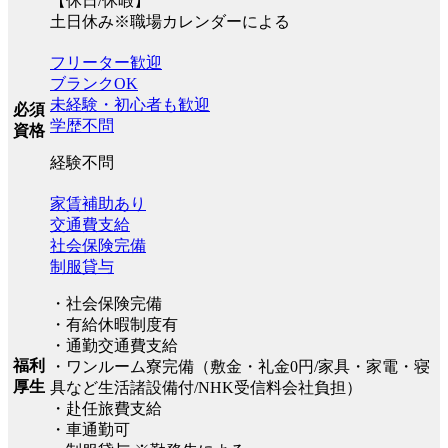
【休日/休暇】
土日休み※職場カレンダーによる
フリーター歓迎
ブランクOK
未経験・初心者も歓迎
必須
学歴不問
資格
経験不問
家賃補助あり
交通費支給
社会保険完備
制服貸与
・社会保険完備
・有給休暇制度有
・通勤交通費支給
福利
・ワンルーム寮完備（敷金・礼金0円/家具・家電・寝
厚生
具など生活諸設備付/NHK受信料会社負担）
・赴任旅費支給
・車通勤可