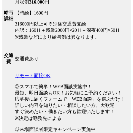
月収例
316,000
円
給与
【時給】1600円
詳細
316000円以上可※別途交通費支給
内訳：160Ｈ＋残業2000円×20Ｈ＋深夜400円×50Ｈ
※残業などにより給与例は異なります。
交通
交通費あり
費
リモート面接OK
◎スマホで簡単！WEB面談実施中！
最短、即日面談もOK！お気軽にご予約ください！
応募後に届くフォームで「WEB面談」を選ぶだけ！
詳しい内容を知りたい・相談したい方、大歓迎！
すぐ決めたい・働きたい方も歓迎いたします！
※決定は勤務先による
◎来場面談者限定キャンペーン実施中！