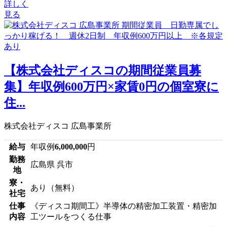
詳しく
見る
【株式会社ディスコの期間従業員募
集】年収例600万円×家賃0円の個室寮に
住...
株式会社ディスコ 広島事業所
給与
年収例
6,000,000
円
勤務
広島県 呉市
地
寮・
あり（無料）
社宅
仕事
《ディスコ期間工》半導体の精密加工装置・精密加
内容
工ツールをつくる仕事