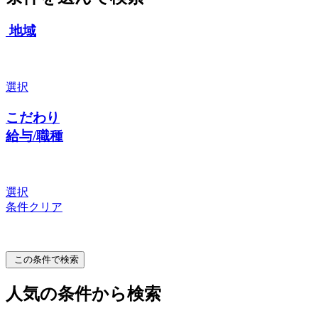
地域
選択
こだわり
給与/職種
選択
条件クリア
この条件で検索
人気の条件から検索