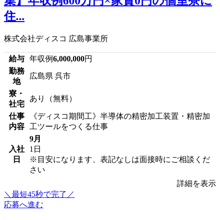
集】年収例600万円×家賃0円の個室寮に
住...
株式会社ディスコ 広島事業所
給与
年収例
6,000,000
円
勤務
広島県 呉市
地
寮・
あり（無料）
社宅
仕事
《ディスコ期間工》半導体の精密加工装置・精密加
内容
工ツールをつくる仕事
9月
入社
1日
日
※目安になります、表記なしは面接時にご相談くだ
さい
詳細を表示
＼最短45秒で完了／
応募へ進む