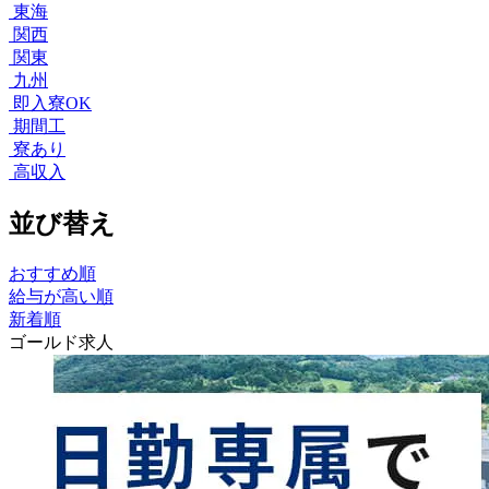
東海
関西
関東
九州
即入寮OK
期間工
寮あり
高収入
並び替え
おすすめ順
給与が高い順
新着順
ゴールド求人