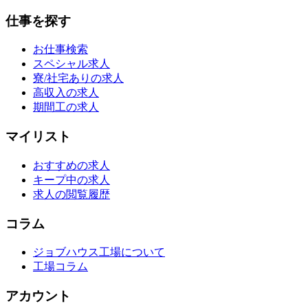
仕事を探す
お仕事検索
スペシャル求人
寮/社宅ありの求人
高収入の求人
期間工の求人
マイリスト
おすすめの求人
キープ中の求人
求人の閲覧履歴
コラム
ジョブハウス工場について
工場コラム
アカウント