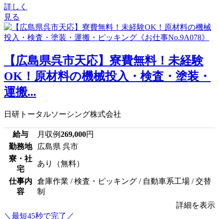
詳しく
見る
【広島県呉市天応】寮費無料！未経験
OK！原材料の機械投入・検査・塗装・
運搬...
日研トータルソーシング株式会社
給与
月収例
269,000
円
勤務地
広島県 呉市
寮・社
あり（無料）
宅
仕事内
倉庫作業 / 検査・ピッキング / 自動車系工場 / 交替
容
制
詳細を表示
＼最短45秒で完了／