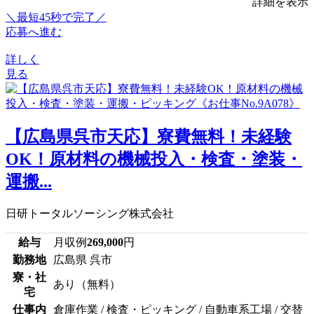
詳細を表示
＼最短45秒で完了／
応募へ進む
詳しく
見る
【広島県呉市天応】寮費無料！未経験
OK！原材料の機械投入・検査・塗装・
運搬...
日研トータルソーシング株式会社
給与
月収例
269,000
円
勤務地
広島県 呉市
寮・社
あり（無料）
宅
仕事内
倉庫作業 / 検査・ピッキング / 自動車系工場 / 交替