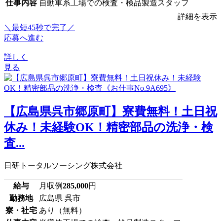
仕事内容
自動車系工場での検査・検品製造スタッフ
詳細を表示
＼最短45秒で完了／
応募へ進む
詳しく
見る
【広島県呉市郷原町】寮費無料！土日祝
休み！未経験OK！精密部品の洗浄・検
査...
日研トータルソーシング株式会社
給与
月収例
285,000
円
勤務地
広島県 呉市
寮・社宅
あり（無料）