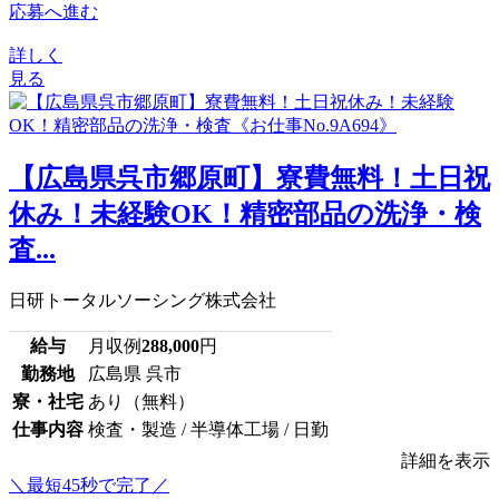
応募へ進む
詳しく
見る
【広島県呉市郷原町】寮費無料！土日祝
休み！未経験OK！精密部品の洗浄・検
査...
日研トータルソーシング株式会社
給与
月収例
288,000
円
勤務地
広島県 呉市
寮・社宅
あり（無料）
仕事内容
検査・製造 / 半導体工場 / 日勤
詳細を表示
＼最短45秒で完了／