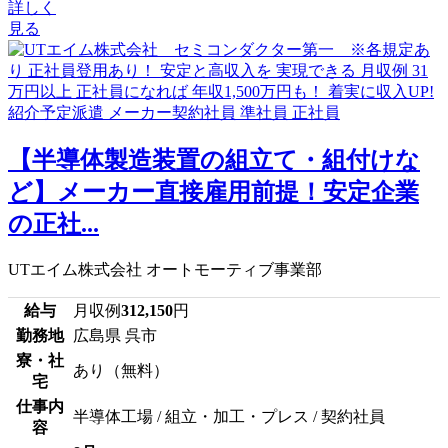
詳しく
見る
【半導体製造装置の組立て・組付けな
ど】メーカー直接雇用前提！安定企業
の正社...
UTエイム株式会社 オートモーティブ事業部
給与
月収例
312,150
円
勤務地
広島県 呉市
寮・社
あり（無料）
宅
仕事内
半導体工場 / 組立・加工・プレス / 契約社員
容