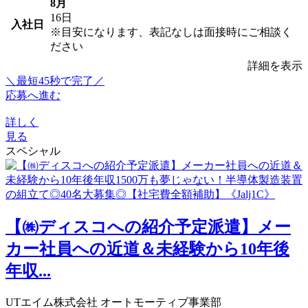
8月
16日
入社日
※目安になります、表記なしは面接時にご相談く
ださい
詳細を表示
＼最短45秒で完了／
応募へ進む
詳しく
見る
スペシャル
【㈱ディスコへの紹介予定派遣】メー
カー社員への近道＆未経験から10年後
年収...
UTエイム株式会社 オートモーティブ事業部