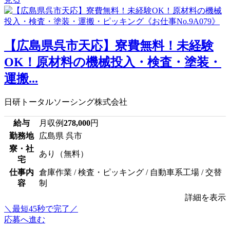
【広島県呉市天応】寮費無料！未経験
OK！原材料の機械投入・検査・塗装・
運搬...
日研トータルソーシング株式会社
給与
月収例
278,000
円
勤務地
広島県 呉市
寮・社
あり（無料）
宅
仕事内
倉庫作業 / 検査・ピッキング / 自動車系工場 / 交替
容
制
詳細を表示
＼最短45秒で完了／
応募へ進む