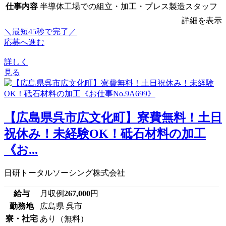
仕事内容
半導体工場での組立・加工・プレス製造スタッフ
詳細を表示
＼最短45秒で完了／
応募へ進む
詳しく
見る
【広島県呉市広文化町】寮費無料！土日
祝休み！未経験OK！砥石材料の加工
《お...
日研トータルソーシング株式会社
給与
月収例
267,000
円
勤務地
広島県 呉市
寮・社宅
あり（無料）