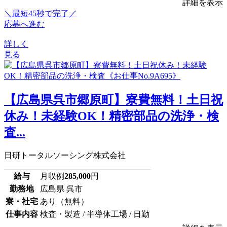
詳細を表示
＼最短45秒で完了／
応募へ進む
詳しく
見る
【広島県呉市郷原町】寮費無料！土日祝
休み！未経験OK！精密部品の洗浄・検
査...
日研トータルソーシング株式会社
給与
月収例
285,000
円
勤務地
広島県 呉市
寮・社宅
あり（無料）
仕事内容
検査・製造 / 半導体工場 / 日勤