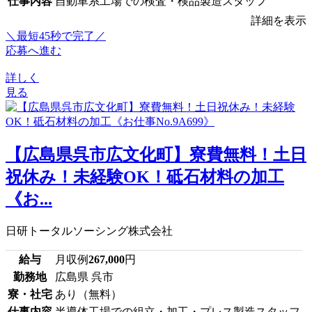
仕事内容
自動車系工場での検査・検品製造スタッフ
詳細を表示
＼最短45秒で完了／
応募へ進む
詳しく
見る
【広島県呉市広文化町】寮費無料！土日
祝休み！未経験OK！砥石材料の加工
《お...
日研トータルソーシング株式会社
給与
月収例
267,000
円
勤務地
広島県 呉市
寮・社宅
あり（無料）
仕事内容
半導体工場での組立・加工・プレス製造スタッフ