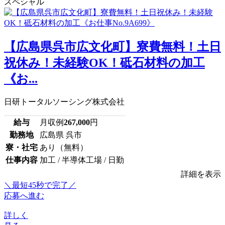
スペシャル
【広島県呉市広文化町】寮費無料！土日
祝休み！未経験OK！砥石材料の加工
《お...
日研トータルソーシング株式会社
給与
月収例
267,000
円
勤務地
広島県 呉市
寮・社宅
あり（無料）
仕事内容
加工 / 半導体工場 / 日勤
詳細を表示
＼最短45秒で完了／
応募へ進む
詳しく