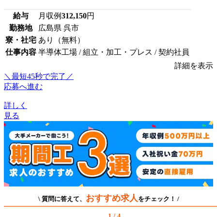
給与
月収例
312,150
円
勤務地
広島県 呉市
寮・社宅
あり（無料）
仕事内容
半導体工場 / 組立・加工・プレス / 契約社員
詳細を表示
＼最短45秒で完了／
応募へ進む
詳しく
見る
おすすめ求人
\ 質問に答えて、
をチェック！ /
1 / 4