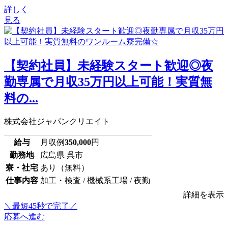
詳しく
見る
【契約社員】未経験スタート歓迎◎夜
勤専属で月収35万円以上可能！実質無
料の...
株式会社ジャパンクリエイト
給与
月収例
350,000
円
勤務地
広島県 呉市
寮・社宅
あり（無料）
仕事内容
加工・検査 / 機械系工場 / 夜勤
詳細を表示
＼最短45秒で完了／
応募へ進む