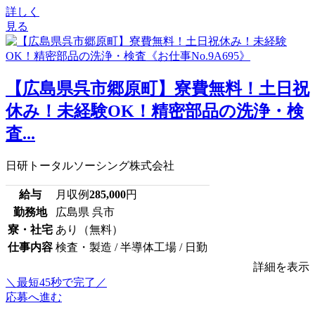
詳しく
見る
【広島県呉市郷原町】寮費無料！土日祝
休み！未経験OK！精密部品の洗浄・検
査...
日研トータルソーシング株式会社
給与
月収例
285,000
円
勤務地
広島県 呉市
寮・社宅
あり（無料）
仕事内容
検査・製造 / 半導体工場 / 日勤
詳細を表示
＼最短45秒で完了／
応募へ進む