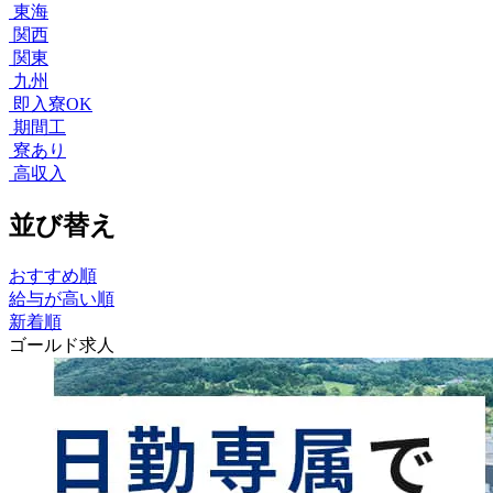
東海
関西
関東
九州
即入寮OK
期間工
寮あり
高収入
並び替え
おすすめ順
給与が高い順
新着順
ゴールド求人