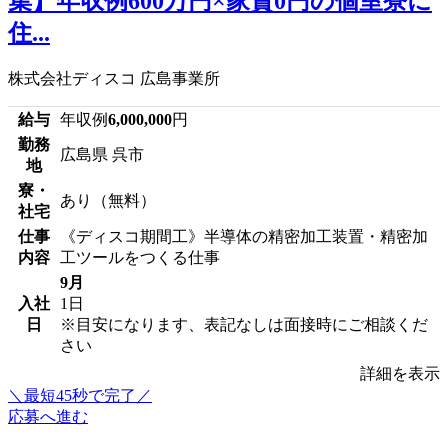
集】年収例600万円×家賃0円の個室寮に
住...
株式会社ディスコ 広島事業所
給与
年収例
6,000,000
円
勤務
広島県 呉市
地
寮・
あり（無料）
社宅
仕事
《ディスコ期間工》半導体の精密加工装置・精密加
内容
工ツールをつくる仕事
9月
入社
1日
日
※目安になります、表記なしは面接時にご相談くだ
さい
詳細を表示
＼最短45秒で完了／
応募へ進む