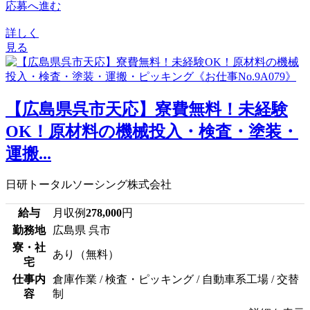
応募へ進む
詳しく
見る
【広島県呉市天応】寮費無料！未経験
OK！原材料の機械投入・検査・塗装・
運搬...
日研トータルソーシング株式会社
給与
月収例
278,000
円
勤務地
広島県 呉市
寮・社
あり（無料）
宅
仕事内
倉庫作業 / 検査・ピッキング / 自動車系工場 / 交替
容
制