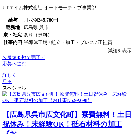
UTエイム株式会社 オートモーティブ事業部
給与
月収例
245,780
円
勤務地
広島県 呉市
寮・社宅
あり（無料）
仕事内容
半導体工場 / 組立・加工・プレス / 正社員
詳細を表示
＼最短45秒で完了／
応募へ進む
詳しく
見る
スペシャル
【広島県呉市広文化町】寮費無料！土日
祝休み！未経験OK！砥石材料の加工
《お...