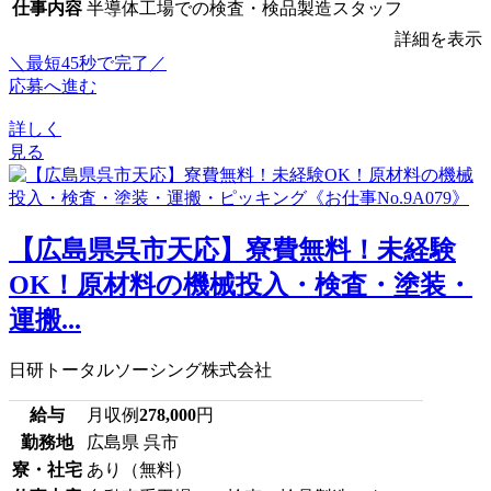
仕事内容
半導体工場での検査・検品製造スタッフ
詳細を表示
＼最短45秒で完了／
応募へ進む
詳しく
見る
【広島県呉市天応】寮費無料！未経験
OK！原材料の機械投入・検査・塗装・
運搬...
日研トータルソーシング株式会社
給与
月収例
278,000
円
勤務地
広島県 呉市
寮・社宅
あり（無料）