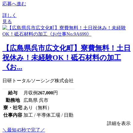
応募へ進む
詳しく
見る
【広島県呉市広文化町】寮費無料！土日
祝休み！未経験OK！砥石材料の加工
《お...
日研トータルソーシング株式会社
給与
月収例
267,000
円
勤務地
広島県 呉市
寮・社宅
あり（無料）
仕事内容
加工 / 半導体工場 / 日勤
詳細を表示
＼最短45秒で完了／