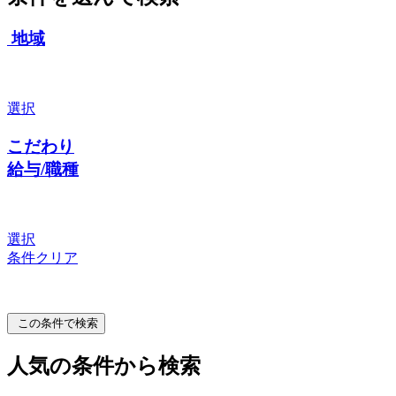
地域
選択
こだわり
給与/職種
選択
条件クリア
この条件で検索
人気の条件から検索