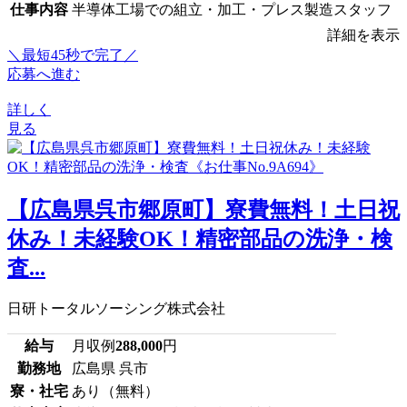
仕事内容
半導体工場での組立・加工・プレス製造スタッフ
詳細を表示
＼最短45秒で完了／
応募へ進む
詳しく
見る
【広島県呉市郷原町】寮費無料！土日祝
休み！未経験OK！精密部品の洗浄・検
査...
日研トータルソーシング株式会社
給与
月収例
288,000
円
勤務地
広島県 呉市
寮・社宅
あり（無料）