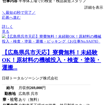
仕事内容
半導体工場での検査・検品製造スタッフ
詳細を表示
＼最短45秒で完了／
応募へ進む
詳しく
見る
【広島県呉市天応】寮費無料！未経験
OK！原材料の機械投入・検査・塗装・
運搬...
日研トータルソーシング株式会社
給与
月収例
269,000
円
勤務地
広島県 呉市
寮・社宅
あり（無料）