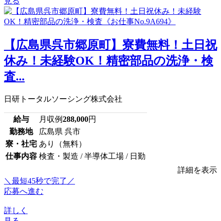
見る
【広島県呉市郷原町】寮費無料！土日祝
休み！未経験OK！精密部品の洗浄・検
査...
日研トータルソーシング株式会社
給与
月収例
288,000
円
勤務地
広島県 呉市
寮・社宅
あり（無料）
仕事内容
検査・製造 / 半導体工場 / 日勤
詳細を表示
＼最短45秒で完了／
応募へ進む
詳しく
見る