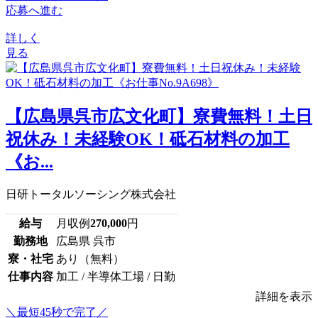
応募へ進む
詳しく
見る
【広島県呉市広文化町】寮費無料！土日
祝休み！未経験OK！砥石材料の加工
《お...
日研トータルソーシング株式会社
給与
月収例
270,000
円
勤務地
広島県 呉市
寮・社宅
あり（無料）
仕事内容
加工 / 半導体工場 / 日勤
詳細を表示
＼最短45秒で完了／