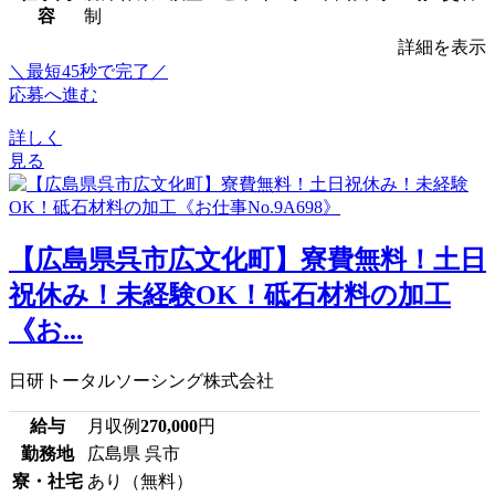
容
制
詳細を表示
＼最短45秒で完了／
応募へ進む
詳しく
見る
【広島県呉市広文化町】寮費無料！土日
祝休み！未経験OK！砥石材料の加工
《お...
日研トータルソーシング株式会社
給与
月収例
270,000
円
勤務地
広島県 呉市
寮・社宅
あり（無料）