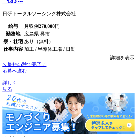
日研トータルソーシング株式会社
給与
月収例
270,000
円
勤務地
広島県 呉市
寮・社宅
あり（無料）
仕事内容
加工 / 半導体工場 / 日勤
詳細を表示
＼最短45秒で完了／
応募へ進む
詳しく
見る