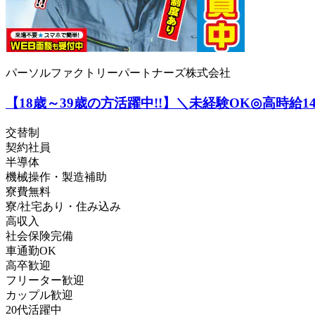
パーソルファクトリーパートナーズ株式会社
【18歳～39歳の方活躍中!!】＼未経験OK◎高時給14
交替制
契約社員
半導体
機械操作・製造補助
寮費無料
寮/社宅あり・住み込み
高収入
社会保険完備
車通勤OK
高卒歓迎
フリーター歓迎
カップル歓迎
20代活躍中