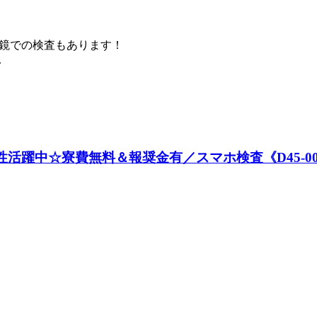
鏡での検査もあります！
.
性活躍中☆寮費無料＆報奨金有／スマホ検査《D45-005