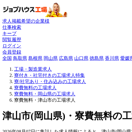
求人掲載希望の企業様
仕事検索
キープ
閲覧履歴
ログイン
会員登録
全国
鳥取県
島根県
岡山県
広島県
山口県
徳島県
香川県
愛媛
工場・製造業求人
寮付き・社宅付きの工場求人特集
寮/社宅あり・住み込みの工場求人
寮費無料の工場求人
寮費無料・岡山県の工場求人
寮費無料・津山市の工場求人
津山市(岡山県)・寮費無料の工
2026年08月07日に集計した求人情報によると、津山市(岡山県