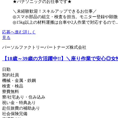
★パナソニックのお仕事です★
＼未経験歓迎！スキルアップできるお仕事／
◎スマホ部品の組立・検査を担当。モニター登録や顕微
◎15kg以上の材料運搬は台車や2人作業で対応するので..
応募へ進む
詳しく
見る
パーソルファクトリーパートナーズ株式会社
【18歳～39歳の方活躍中!!】＼座り作業で安心◎女
日勤
契約社員
機械・金属・鉄鋼
検査・検品
寮費無料
寮/社宅あり・住み込み
祝い金・特典あり
赴任旅費の補助あり
社会保険完備