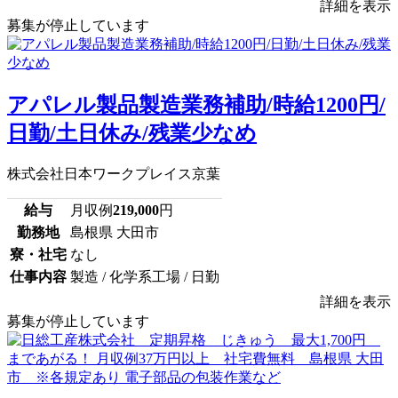
詳細を表示
募集が停止しています
アパレル製品製造業務補助/時給1200円/
日勤/土日休み/残業少なめ
株式会社日本ワークプレイス京葉
給与
月収例
219,000
円
勤務地
島根県 大田市
寮・社宅
なし
仕事内容
製造 / 化学系工場 / 日勤
詳細を表示
募集が停止しています