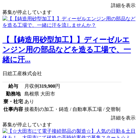
詳細を表示
募集が停止しています
【【鋳造用砂型加工】】ディーゼルエ
ンジン用の部品などを造る工場で、一
緒に汗...
日総工産株式会社
給与
月収例
319,900
円
勤務地
島根県 大田市
寮・社宅
あり
仕事内容
接着剤の加工・鋳造 / 自動車系工場 / 交替制
詳細を表示
募集が停止しています