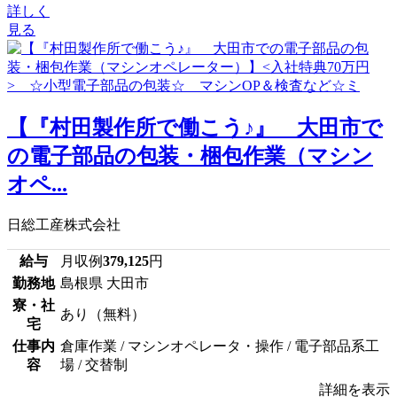
詳しく
見る
【『村田製作所で働こう♪』 大田市で
の電子部品の包装・梱包作業（マシン
オペ...
日総工産株式会社
給与
月収例
379,125
円
勤務地
島根県 大田市
寮・社
あり（無料）
宅
仕事内
倉庫作業 / マシンオペレータ・操作 / 電子部品系工
容
場 / 交替制
詳細を表示