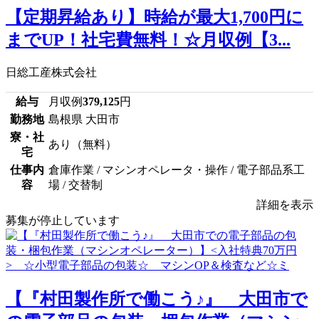
【定期昇給あり】時給が最大1,700円に
までUP！社宅費無料！☆月収例【3...
日総工産株式会社
給与
月収例
379,125
円
勤務地
島根県 大田市
寮・社
あり（無料）
宅
仕事内
倉庫作業 / マシンオペレータ・操作 / 電子部品系工
容
場 / 交替制
詳細を表示
募集が停止しています
【『村田製作所で働こう♪』 大田市で