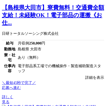
【島根県大田市】寮費無料！交通費全額
支給！未経験OK！電子部品の運搬《お
仕...
日研トータルソーシング株式会社
給与
月収例
250,000
円
勤務地
島根県 大田市
寮・社
あり（無料）
宅
仕事内
電子部品系工場での機械操作・製造補助製造スタ
容
ッフ
詳細を表示
＼最短45秒で完了／
応募へ進む
詳しく
見る