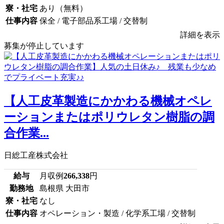
寮・社宅
あり（無料）
仕事内容
保全 / 電子部品系工場 / 交替制
詳細を表示
募集が停止しています
【人工皮革製造にかかわる機械オペレ
ーションまたはポリウレタン樹脂の調
合作業...
日総工産株式会社
給与
月収例
266,338
円
勤務地
島根県 大田市
寮・社宅
なし
仕事内容
オペレーション・製造 / 化学系工場 / 交替制