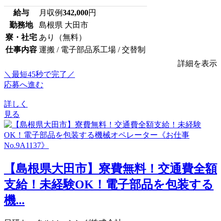
給与
月収例
342,000
円
勤務地
島根県 大田市
寮・社宅
あり（無料）
仕事内容
運搬 / 電子部品系工場 / 交替制
詳細を表示
＼最短45秒で完了／
応募へ進む
詳しく
見る
【島根県大田市】寮費無料！交通費全額
支給！未経験OK！電子部品を包装する
機...