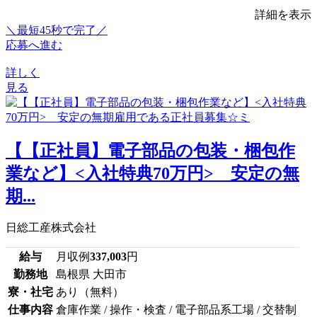
詳細を表示
＼最短45秒で完了／
応募へ進む
詳しく
見る
【【正社員】電子部品の包装・梱包作
業など】<入社特典70万円> 安定の無
期...
日総工産株式会社
給与
月収例
337,003
円
勤務地
島根県 大田市
寮・社宅
あり（無料）
仕事内容
倉庫作業 / 操作・検査 / 電子部品系工場 / 交替制