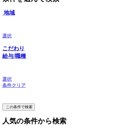
地域
選択
こだわり
給与/職種
選択
条件クリア
この条件で検索
人気の条件から検索