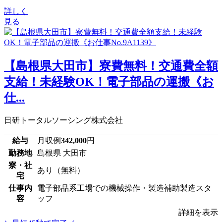
詳しく
見る
【島根県大田市】寮費無料！交通費全額
支給！未経験OK！電子部品の運搬《お
仕...
日研トータルソーシング株式会社
給与
月収例
342,000
円
勤務地
島根県 大田市
寮・社
あり（無料）
宅
仕事内
電子部品系工場での機械操作・製造補助製造スタ
容
ッフ
詳細を表示