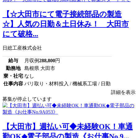
【☆大田市にて電子接続部品の製造
☆】人気の日勤＆土日休み！ 大田市
にて破格...
日総工産株式会社
給与
月収例
288,800
円
勤務地
島根県 大田市
寮・社宅
なし
仕事内容
バリ取り・材料投入 / 機械系工場 / 日勤
詳細を表示
募集が停止しています
【大田市】週払い可◆未経験OK！車通
勤OK◆電子部品の製造《お仕事No.9...