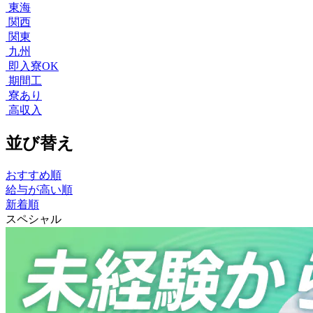
東海
関西
関東
九州
即入寮OK
期間工
寮あり
高収入
並び替え
おすすめ順
給与が高い順
新着順
スペシャル