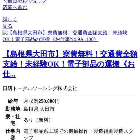
＼最短45秒で完了／
応募へ進む
詳しく
見る
【島根県大田市】寮費無料！交通費全額
支給！未経験OK！電子部品の運搬《お
仕...
日研トータルソーシング株式会社
給与
月収例
250,000
円
勤務地
島根県 大田市
寮・社
あり（無料）
宅
仕事内
電子部品系工場での機械操作・製造補助製造スタ
容
ッフ