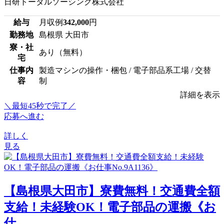
日研トータルソーシング株式会社
給与
月収例
342,000
円
勤務地
島根県 大田市
寮・社
あり（無料）
宅
仕事内
製造マシンの操作・梱包 / 電子部品系工場 / 交替
容
制
詳細を表示
＼最短45秒で完了／
応募へ進む
詳しく
見る
【島根県大田市】寮費無料！交通費全額
支給！未経験OK！電子部品の運搬《お
仕...