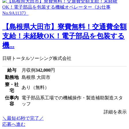
【島根県大田市】寮費無料！交通費全額
支給！未経験OK！電子部品を包装する
機...
日研トータルソーシング株式会社
給与
月収例
342,000
円
勤務地
島根県 大田市
寮・社
あり（無料）
宅
仕事内
電子部品系工場での機械操作・製造補助製造スタ
容
ッフ
詳細を表示
＼最短45秒で完了／
応募へ進む