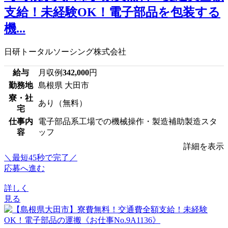
支給！未経験OK！電子部品を包装する
機...
日研トータルソーシング株式会社
給与
月収例
342,000
円
勤務地
島根県 大田市
寮・社
あり（無料）
宅
仕事内
電子部品系工場での機械操作・製造補助製造スタ
容
ッフ
詳細を表示
＼最短45秒で完了／
応募へ進む
詳しく
見る