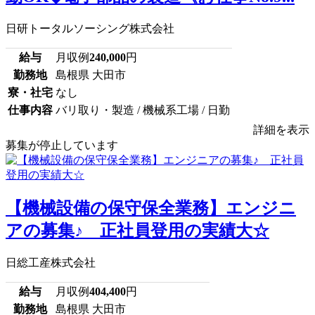
日研トータルソーシング株式会社
給与
月収例
240,000
円
勤務地
島根県 大田市
寮・社宅
なし
仕事内容
バリ取り・製造 / 機械系工場 / 日勤
詳細を表示
募集が停止しています
【機械設備の保守保全業務】エンジニ
アの募集♪ 正社員登用の実績大☆
日総工産株式会社
給与
月収例
404,400
円
勤務地
島根県 大田市