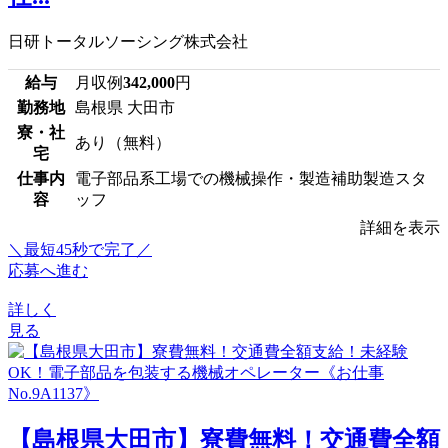
日研トータルソーシング株式会社
給与
月収例
342,000
円
勤務地
島根県 大田市
寮・社
あり（無料）
宅
仕事内
電子部品系工場での機械操作・製造補助製造スタ
容
ッフ
詳細を表示
＼最短45秒で完了／
応募へ進む
詳しく
見る
【島根県大田市】寮費無料！交通費全額