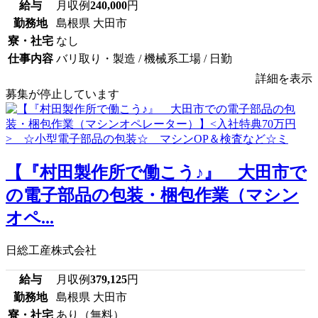
給与
月収例
240,000
円
勤務地
島根県 大田市
寮・社宅
なし
仕事内容
バリ取り・製造 / 機械系工場 / 日勤
詳細を表示
募集が停止しています
【『村田製作所で働こう♪』 大田市で
の電子部品の包装・梱包作業（マシン
オペ...
日総工産株式会社
給与
月収例
379,125
円
勤務地
島根県 大田市
寮・社宅
あり（無料）