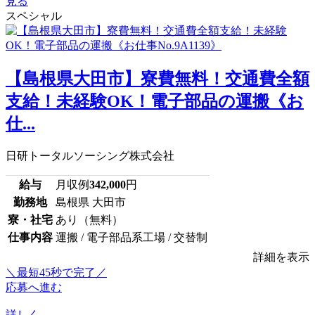
見る
スペシャル
【島根県大田市】寮費無料！交通費全額
支給！未経験OK！電子部品の運搬《お
仕...
日研トータルソーシング株式会社
給与
月収例
342,000
円
勤務地
島根県 大田市
寮・社宅
あり（無料）
仕事内容
運搬 / 電子部品系工場 / 交替制
詳細を表示
＼最短45秒で完了／
応募へ進む
詳しく