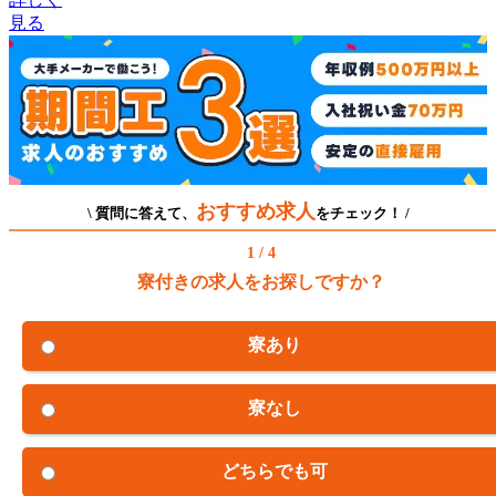
見る
おすすめ求人
\ 質問に答えて、
をチェック！ /
1 / 4
寮付きの求人をお探しですか？
寮あり
寮なし
どちらでも可