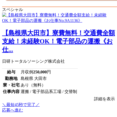
スペシャル
【島根県大田市】寮費無料！交通費全額
支給！未経験OK！電子部品の運搬《お
仕...
日研トータルソーシング株式会社
給与
月収例
250,000
円
勤務地
島根県 大田市
寮・社宅
あり（無料）
仕事内容
運搬 / 電子部品系工場 / 交替制
詳細を表示
＼最短45秒で完了／
応募へ進む