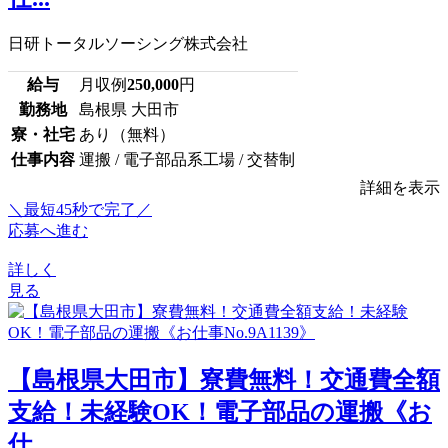
日研トータルソーシング株式会社
給与
月収例
250,000
円
勤務地
島根県 大田市
寮・社宅
あり（無料）
仕事内容
運搬 / 電子部品系工場 / 交替制
詳細を表示
＼最短45秒で完了／
応募へ進む
詳しく
見る
【島根県大田市】寮費無料！交通費全額
支給！未経験OK！電子部品の運搬《お
仕...