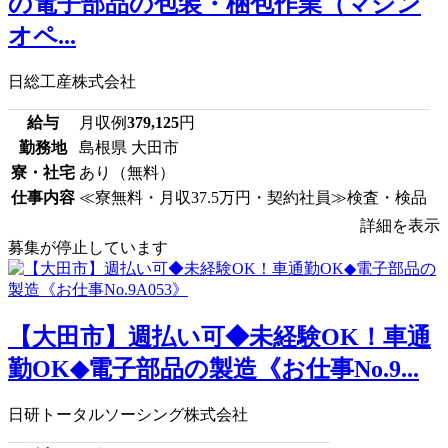
の電子部品の包装・梱包作業（マシン
オペ...
日総工産株式会社
給与
月収例
379,125
円
勤務地
島根県 大田市
寮・社宅
あり（無料）
仕事内容
≪寮無料・月収37.5万円・契約社員≫検査・検品
詳細を表示
募集が停止しています
【大田市】週払い可◆未経験OK！車通
勤OK◆電子部品の製造《お仕事No.9...
日研トータルソーシング株式会社