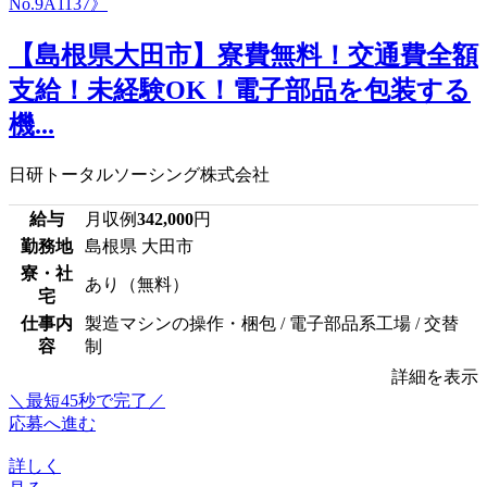
【島根県大田市】寮費無料！交通費全額
支給！未経験OK！電子部品を包装する
機...
日研トータルソーシング株式会社
給与
月収例
342,000
円
勤務地
島根県 大田市
寮・社
あり（無料）
宅
仕事内
製造マシンの操作・梱包 / 電子部品系工場 / 交替
容
制
詳細を表示
＼最短45秒で完了／
応募へ進む
詳しく