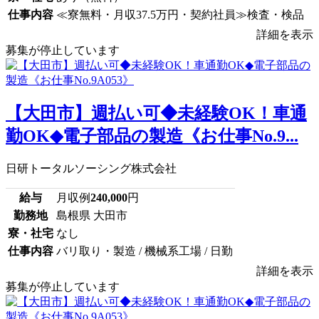
仕事内容
≪寮無料・月収37.5万円・契約社員≫検査・検品
詳細を表示
募集が停止しています
【大田市】週払い可◆未経験OK！車通
勤OK◆電子部品の製造《お仕事No.9...
日研トータルソーシング株式会社
給与
月収例
240,000
円
勤務地
島根県 大田市
寮・社宅
なし
仕事内容
バリ取り・製造 / 機械系工場 / 日勤
詳細を表示
募集が停止しています