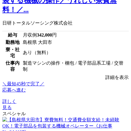
装する機械の操作／うれしい寮費無
料！／...
日研トータルソーシング株式会社
給与
月収例
342,000
円
勤務地
島根県 大田市
寮・社
あり（無料）
宅
仕事内
製造マシンの操作・梱包 / 電子部品系工場 / 交替
容
制
詳細を表示
＼最短45秒で完了／
応募へ進む
詳しく
見る
スペシャル