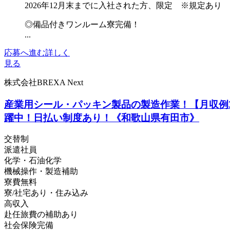
2026年12月末までに入社された方、限定 ※規定あり
◎備品付きワンルーム寮完備！
...
応募へ進む
詳しく
見る
株式会社BREXA Next
産業用シール・パッキン製品の製造作業！【月収例3
躍中！日払い制度あり！《和歌山県有田市》
交替制
派遣社員
化学・石油化学
機械操作・製造補助
寮費無料
寮/社宅あり・住み込み
高収入
赴任旅費の補助あり
社会保険完備