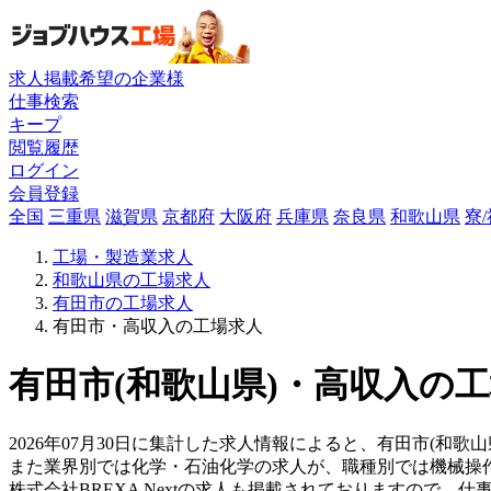
求人掲載希望の企業様
仕事検索
キープ
閲覧履歴
ログイン
会員登録
全国
三重県
滋賀県
京都府
大阪府
兵庫県
奈良県
和歌山県
寮
工場・製造業求人
和歌山県の工場求人
有田市の工場求人
有田市・高収入の工場求人
有田市(和歌山県)・高収入の工
2026年07月30日に集計した求人情報によると、有田市(和歌
また業界別では化学・石油化学の求人が、職種別では機械操
株式会社BREXA Nextの求人も掲載されておりますので、