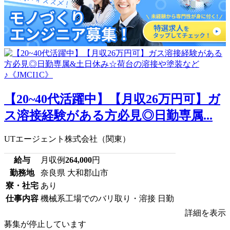
【20~40代活躍中】【月収26万円可】ガ
ス溶接経験がある方必見◎日勤専属...
UTエージェント株式会社（関東）
給与
月収例
264,000
円
勤務地
奈良県 大和郡山市
寮・社宅
あり
仕事内容
機械系工場でのバリ取り・溶接 日勤
詳細を表示
募集が停止しています