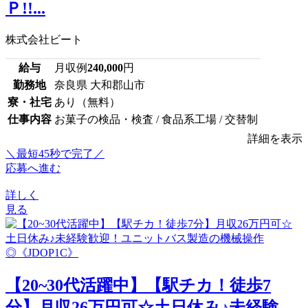
Ｐ!!...
株式会社ビート
給与
月収例
240,000
円
勤務地
奈良県 大和郡山市
寮・社宅
あり（無料）
仕事内容
お菓子の検品・検査 / 食品系工場 / 交替制
詳細を表示
＼最短45秒で完了／
応募へ進む
詳しく
見る
【20~30代活躍中】【駅チカ！徒歩7
分】月収26万円可☆土日休み♪未経験...