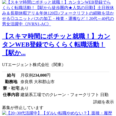
【スキマ時間にポチッと就職！】カン
タンWEB登録でらくらく転職活動！
【駅か...
UTエージェント株式会社（関東）
給与
月収例
234,000
円
勤務地
奈良県 大和郡山市
寮・社宅
あり
仕事内容
建築系工場でのクレーン・フォークリフト 日勤
詳細を表示
募集が停止しています