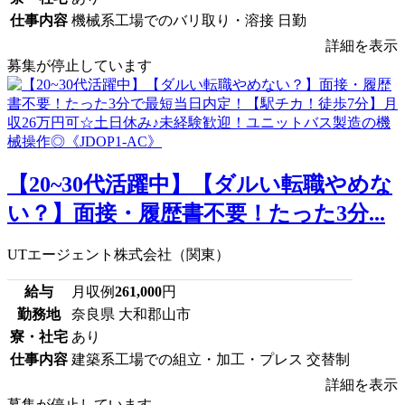
仕事内容
機械系工場でのバリ取り・溶接 日勤
詳細を表示
募集が停止しています
【20~30代活躍中】【ダルい転職やめな
い？】面接・履歴書不要！たった3分...
UTエージェント株式会社（関東）
給与
月収例
261,000
円
勤務地
奈良県 大和郡山市
寮・社宅
あり
仕事内容
建築系工場での組立・加工・プレス 交替制
詳細を表示
募集が停止しています