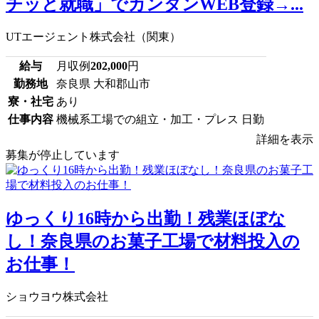
チッと就職」でカンタンWEB登録→...
UTエージェント株式会社（関東）
給与
月収例
202,000
円
勤務地
奈良県 大和郡山市
寮・社宅
あり
仕事内容
機械系工場での組立・加工・プレス 日勤
詳細を表示
募集が停止しています
ゆっくり16時から出勤！残業ほぼな
し！奈良県のお菓子工場で材料投入の
お仕事！
ショウヨウ株式会社