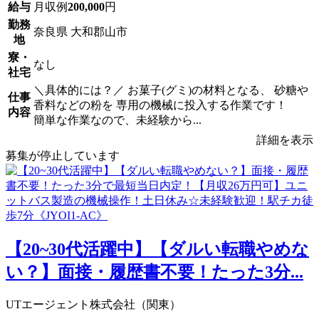
給与
月収例
200,000
円
勤務
奈良県 大和郡山市
地
寮・
なし
社宅
＼具体的には？／ お菓子(グミ)の材料となる、 砂糖や
仕事
香料などの粉を 専用の機械に投入する作業です！
内容
簡単な作業なので、未経験から...
詳細を表示
募集が停止しています
【20~30代活躍中】【ダルい転職やめな
い？】面接・履歴書不要！たった3分...
UTエージェント株式会社（関東）