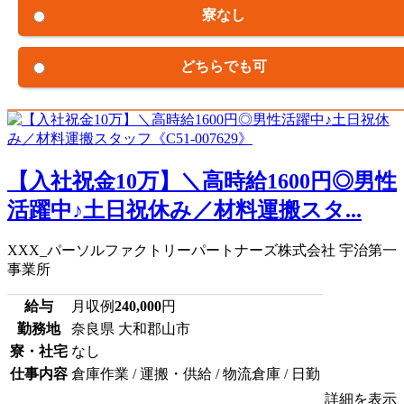
寮なし
どちらでも可
【入社祝金10万】＼高時給1600円◎男性
活躍中♪土日祝休み／材料運搬スタ...
XXX_パーソルファクトリーパートナーズ株式会社 宇治第一
事業所
給与
月収例
240,000
円
勤務地
奈良県 大和郡山市
寮・社宅
なし
仕事内容
倉庫作業 / 運搬・供給 / 物流倉庫 / 日勤
詳細を表示