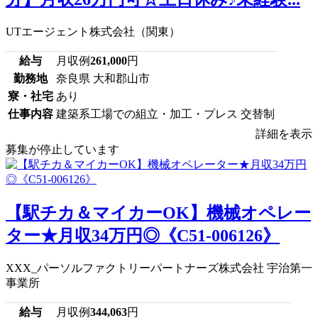
UTエージェント株式会社（関東）
給与
月収例
261,000
円
勤務地
奈良県 大和郡山市
寮・社宅
あり
仕事内容
建築系工場での組立・加工・プレス 交替制
詳細を表示
募集が停止しています
【駅チカ＆マイカーOK】機械オペレー
ター★月収34万円◎《C51-006126》
XXX_パーソルファクトリーパートナーズ株式会社 宇治第一
事業所
給与
月収例
344,063
円