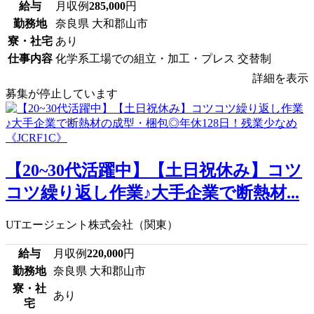
給与
月収例
285,000
円
勤務地
奈良県 大和郡山市
寮・社宅
あり
仕事内容
化学系工場での組立・加工・プレス 交替制
詳細を表示
募集が停止しています
【20~30代活躍中】【土日祝休み】コツ
コツ繰り返し作業♪大手企業で断熱材...
UTエージェント株式会社（関東）
給与
月収例
220,000
円
勤務地
奈良県 大和郡山市
寮・社
あり
宅