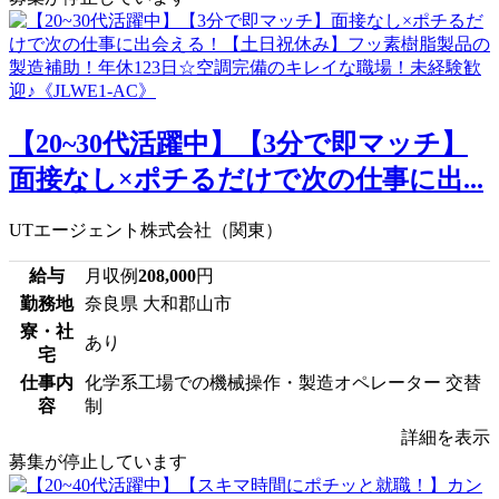
【20~30代活躍中】【3分で即マッチ】
面接なし×ポチるだけで次の仕事に出...
UTエージェント株式会社（関東）
給与
月収例
208,000
円
勤務地
奈良県 大和郡山市
寮・社
あり
宅
仕事内
化学系工場での機械操作・製造オペレーター 交替
容
制
詳細を表示
募集が停止しています