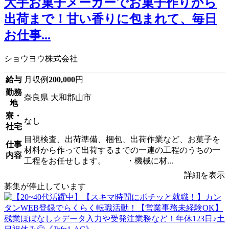
大手お菓子メーカーでお菓子作りから
出荷まで！甘い香りに包まれて、毎日
お仕事...
ショウヨウ株式会社
給与
月収例
200,000
円
勤務
奈良県 大和郡山市
地
寮・
なし
社宅
目視検査、出荷準備、梱包、出荷作業など、お菓子を
仕事
材料から作って出荷するまでの一連の工程のうちの一
内容
工程をお任せします。 ・機械に材...
詳細を表示
募集が停止しています