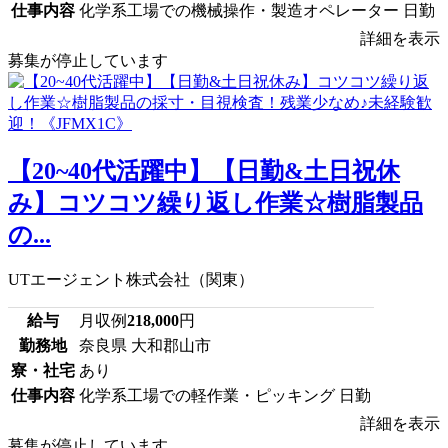
仕事内容
化学系工場での機械操作・製造オペレーター 日勤
詳細を表示
募集が停止しています
【20~40代活躍中】【日勤&土日祝休
み】コツコツ繰り返し作業☆樹脂製品
の...
UTエージェント株式会社（関東）
給与
月収例
218,000
円
勤務地
奈良県 大和郡山市
寮・社宅
あり
仕事内容
化学系工場での軽作業・ピッキング 日勤
詳細を表示
募集が停止しています