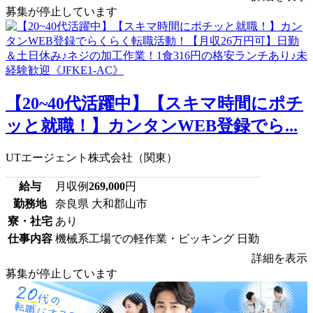
募集が停止しています
【20~40代活躍中】【スキマ時間にポチ
ッと就職！】カンタンWEB登録でら...
UTエージェント株式会社（関東）
給与
月収例
269,000
円
勤務地
奈良県 大和郡山市
寮・社宅
あり
仕事内容
機械系工場での軽作業・ピッキング 日勤
詳細を表示
募集が停止しています