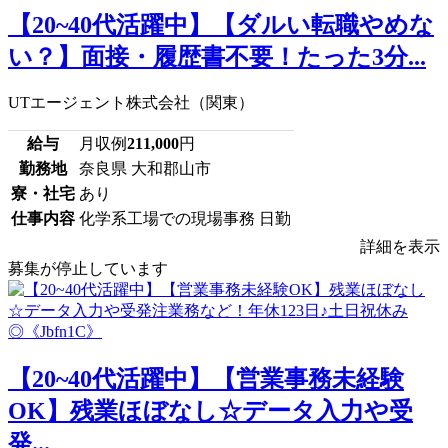
【20~40代活躍中】【ダルい転職やめな
い？】面接・履歴書不要！たった3分...
UTエージェント株式会社（関東）
給与
月収例
211,000
円
勤務地
奈良県 大和郡山市
寮・社宅
あり
仕事内容
化学系工場での現場事務 日勤
詳細を表示
募集が停止しています
【20~40代活躍中】【営業事務未経験
OK】残業ほぼなし☆データ入力や受
発...