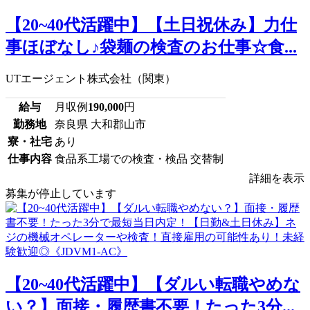
【20~40代活躍中】【土日祝休み】力仕
事ほぼなし♪袋麺の検査のお仕事☆食...
UTエージェント株式会社（関東）
給与
月収例
190,000
円
勤務地
奈良県 大和郡山市
寮・社宅
あり
仕事内容
食品系工場での検査・検品 交替制
詳細を表示
募集が停止しています
【20~40代活躍中】【ダルい転職やめな
い？】面接・履歴書不要！たった3分...