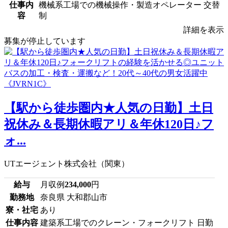
仕事内
機械系工場での機械操作・製造オペレーター 交替
容
制
詳細を表示
募集が停止しています
【駅から徒歩圏内★人気の日勤】土日
祝休み＆長期休暇アリ＆年休120日♪フ
ォ...
UTエージェント株式会社（関東）
給与
月収例
234,000
円
勤務地
奈良県 大和郡山市
寮・社宅
あり
仕事内容
建築系工場でのクレーン・フォークリフト 日勤