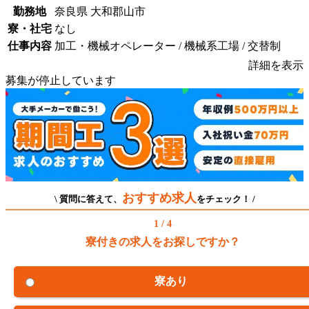
勤務地
奈良県 大和郡山市
寮・社宅
なし
仕事内容
加工・機械オペレーター / 機械系工場 / 交替制
詳細を表示
募集が停止しています
おすすめ求人
\ 質問に答えて、
をチェック！ /
1 / 4
寮付きの求人をお探しですか？
寮あり