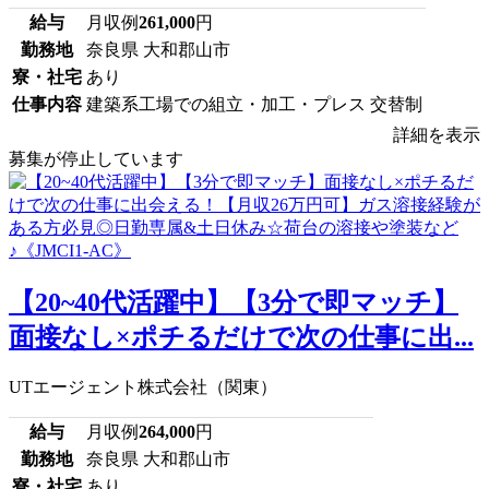
給与
月収例
261,000
円
勤務地
奈良県 大和郡山市
寮・社宅
あり
仕事内容
建築系工場での組立・加工・プレス 交替制
詳細を表示
募集が停止しています
【20~40代活躍中】【3分で即マッチ】
面接なし×ポチるだけで次の仕事に出...
UTエージェント株式会社（関東）
給与
月収例
264,000
円
勤務地
奈良県 大和郡山市
寮・社宅
あり