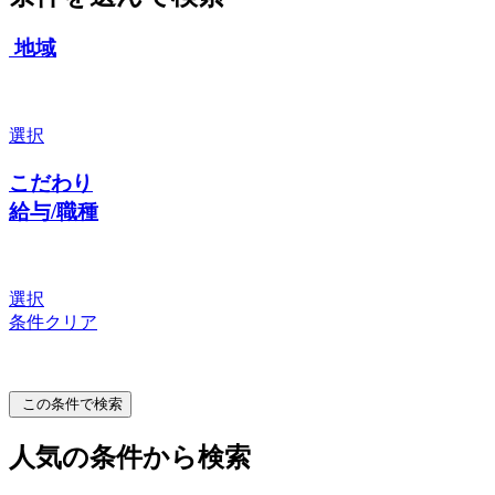
地域
選択
こだわり
給与/職種
選択
条件クリア
この条件で検索
人気の条件から検索