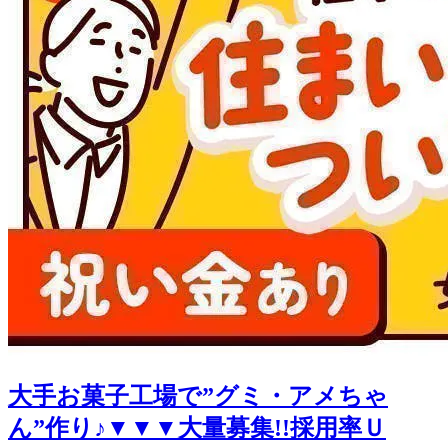
大手お菓子工場で”グミ・アメちゃ
ん”作り♪▼▼▼大量募集!!採用率Ｕ