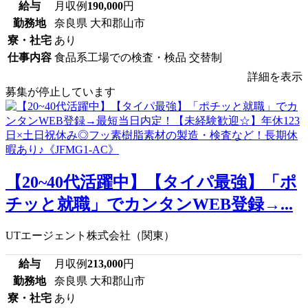
給与
月収例
190,000
円
勤務地
奈良県 大和郡山市
寮・社宅
あり
仕事内容
食品系工場での検査・検品 交替制
詳細を表示
募集が停止しています
【20~40代活躍中】【タイパ最強】「ポ
チッと就職」でカンタンWEB登録→...
UTエージェント株式会社（関東）
給与
月収例
213,000
円
勤務地
奈良県 大和郡山市
寮・社宅
あり