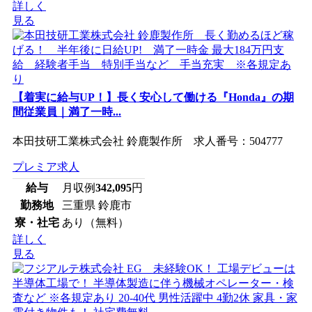
詳しく
見る
【着実に給与UP！】長く安心して働ける『Honda』の期
間従業員｜満了一時...
本田技研工業株式会社 鈴鹿製作所 求人番号：504777
プレミア求人
給与
月収例
342,095
円
勤務地
三重県 鈴鹿市
寮・社宅
あり（無料）
詳しく
見る