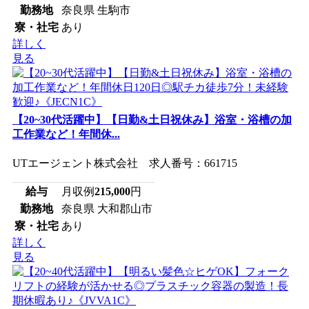
勤務地
奈良県 生駒市
寮・社宅
あり
詳しく
見る
【20~30代活躍中】【日勤&土日祝休み】浴室・浴槽の加
工作業など！年間休...
UTエージェント株式会社 求人番号：661715
給与
月収例
215,000
円
勤務地
奈良県 大和郡山市
寮・社宅
あり
詳しく
見る