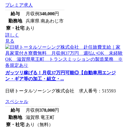
プレミア求人
給与
月収例
340,000
円
勤務地
兵庫県 南あわじ市
寮・社宅
あり
詳しく
見る
ガッツリ稼げる！月収37万円可能◎【自動車用エンジ
ン・ギア等の加工・組立・...
日研トータルソーシング株式会社 求人番号：515593
スペシャル
給与
月収例
378,000
円
勤務地
滋賀県 竜王町
寮・社宅
あり（無料）