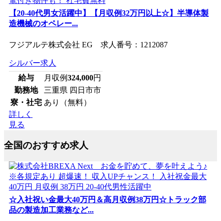
【20-40代男女活躍中】【月収例32万円以上☆】半導体製
造機械のオペレー...
フジアルテ株式会社 EG 求人番号：1212087
シルバー求人
給与
月収例
324,000
円
勤務地
三重県 四日市市
寮・社宅
あり（無料）
詳しく
見る
全国のおすすめ求人
☆入社祝い金最大40万円＆高月収例38万円☆トラック部
品の製造加工業務など...