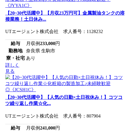
【20~30代活躍中】【月収23万円可】金属製油タンクの溶
接業務！土日休み...
UTエージェント株式会社 求人番号：1128232
給与
月収例
233,000
円
勤務地
奈良県 生駒市
寮・社宅
あり
詳しく
見る
【20~30代活躍中】【人気の日勤×土日祝休み！】コツコ
ツ繰り返し作業☆化...
UTエージェント株式会社 求人番号：807904
給与
月収例
241,000
円