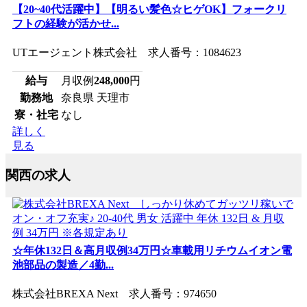
【20~40代活躍中】【明るい髪色☆ヒゲOK】フォークリ
フトの経験が活かせ...
UTエージェント株式会社 求人番号：1084623
給与
月収例
248,000
円
勤務地
奈良県 天理市
寮・社宅
なし
詳しく
見る
関西の求人
☆年休132日＆高月収例34万円☆車載用リチウムイオン電
池部品の製造／4勤...
株式会社BREXA Next 求人番号：974650