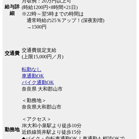
月収例：20万円以上可
給与詳
(時給1200円×8時間×21日)
細
※22時～翌5時までの時間は
通常時給の25％アップ！(深夜割増)
→1500円
交通費規定支給
交通費
(上限15,000円／月)
転勤なし
車通勤OK
バイク通勤OK
奈良県 大和郡山市
＜勤務地＞
奈良県大和郡山市
＜アクセス＞
JR大和小泉駅より徒歩10分
勤務地
近鉄線筒井駅より徒歩15分
◆バイク・自転車通勤OK！車通勤も相談OKで