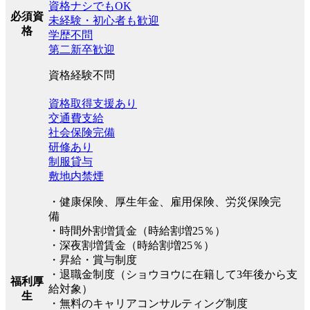
資格ナシでもOK
必須資
未経験・初心者も歓迎
格
学歴不問
第二新卒歓迎
資格経験不問
資格取得支援あり
交通費支給
社会保険完備
研修あり
制服貸与
敷地内禁煙
・健康保険、厚生年金、雇用保険、労災保険完
備
・時間外割増賃金（時給割増25％）
・深夜割増賃金（時給割増25％）
・昇給・賞与制度
・退職金制度（ショウヨウに在籍して3年後から支
福利厚
給対象）
生
・無料のキャリアコンサルティング制度