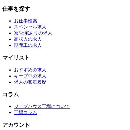
仕事を探す
お仕事検索
スペシャル求人
寮/社宅ありの求人
高収入の求人
期間工の求人
マイリスト
おすすめの求人
キープ中の求人
求人の閲覧履歴
コラム
ジョブハウス工場について
工場コラム
アカウント