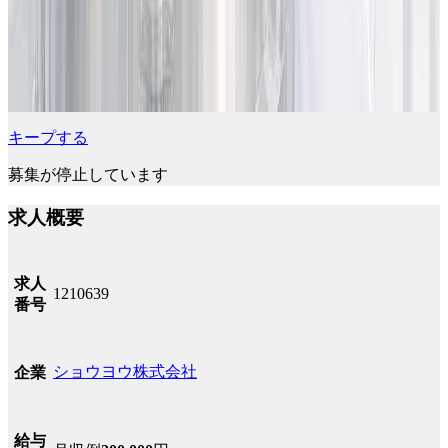
キープする
募集が停止しています
求人概要
求人
1210639
番号
ショウヨウ株式会社
企業
給与