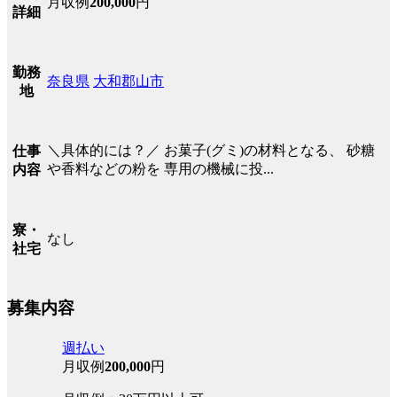
月収例
200,000
円
詳細
勤務
奈良県
大和郡山市
地
＼具体的には？／ お菓子(グミ)の材料となる、 砂糖
仕事
や香料などの粉を 専用の機械に投...
内容
寮・
なし
社宅
募集内容
週払い
月収例
200,000
円