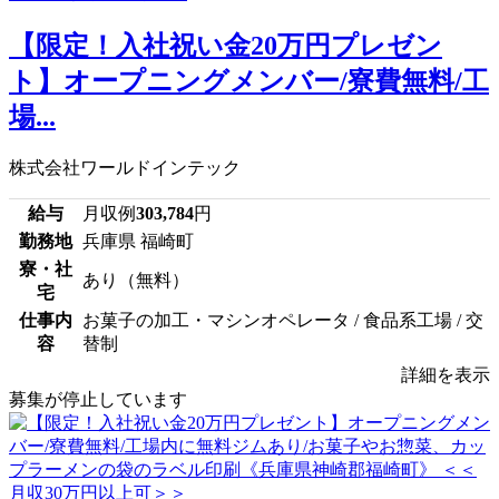
【限定！入社祝い金20万円プレゼン
ト】オープニングメンバー/寮費無料/工
場...
株式会社ワールドインテック
給与
月収例
303,784
円
勤務地
兵庫県 福崎町
寮・社
あり（無料）
宅
仕事内
お菓子の加工・マシンオペレータ / 食品系工場 / 交
容
替制
詳細を表示
募集が停止しています