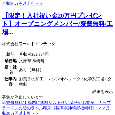
【限定！入社祝い金20万円プレゼン
ト】オープニングメンバー/寮費無料/工
場...
株式会社ワールドインテック
給与
月収例
303,784
円
勤務地
兵庫県 福崎町
寮・社
あり（無料）
宅
仕事内
お菓子の加工・マシンオペレータ / 化学系工場 / 交
容
替制
詳細を表示
募集が停止しています