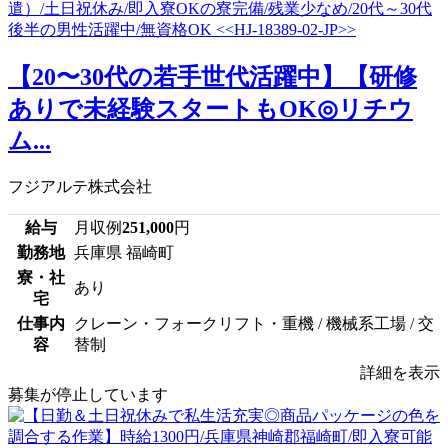
【20〜30代の若手世代活躍中】【研修
ありで未経験スタートもOK◎リチウ
ム...
フジアルテ株式会社
給与
月収例
251,000
円
勤務地
兵庫県 福崎町
寮・社
あり
宅
仕事内
クレーン・フォークリフト・重機 / 機械系工場 / 交
容
替制
詳細を表示
募集が停止しています