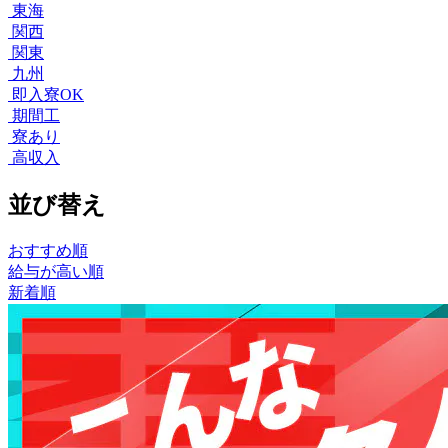
東海
関西
関東
九州
即入寮OK
期間工
寮あり
高収入
並び替え
おすすめ順
給与が高い順
新着順