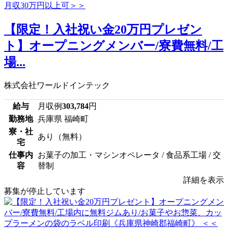
【限定！入社祝い金20万円プレゼン
ト】オープニングメンバー/寮費無料/工
場...
株式会社ワールドインテック
給与
月収例
303,784
円
勤務地
兵庫県 福崎町
寮・社
あり（無料）
宅
仕事内
お菓子の加工・マシンオペレータ / 食品系工場 / 交
容
替制
詳細を表示
募集が停止しています