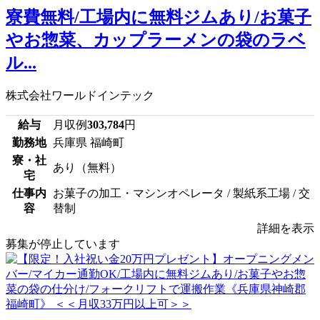
寮費無料/工場内に無料ジムあり/お菓子
やお惣菜、カップラーメンの袋のラベ
ル...
株式会社ワールドインテック
給与
月収例
303,784
円
勤務地
兵庫県 福崎町
寮・社
あり（無料）
宅
仕事内
お菓子の加工・マシンオペレータ / 製紙系工場 / 交
容
替制
詳細を表示
募集が停止しています