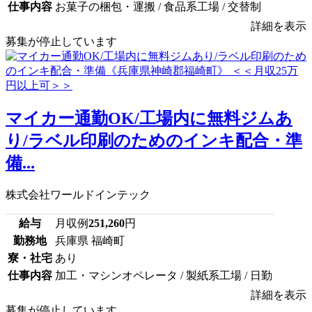
仕事内容
お菓子の梱包・運搬 / 食品系工場 / 交替制
詳細を表示
募集が停止しています
マイカー通勤OK/工場内に無料ジムあ
り/ラベル印刷のためのインキ配合・準
備...
株式会社ワールドインテック
給与
月収例
251,260
円
勤務地
兵庫県 福崎町
寮・社宅
あり
仕事内容
加工・マシンオペレータ / 製紙系工場 / 日勤
詳細を表示
募集が停止しています