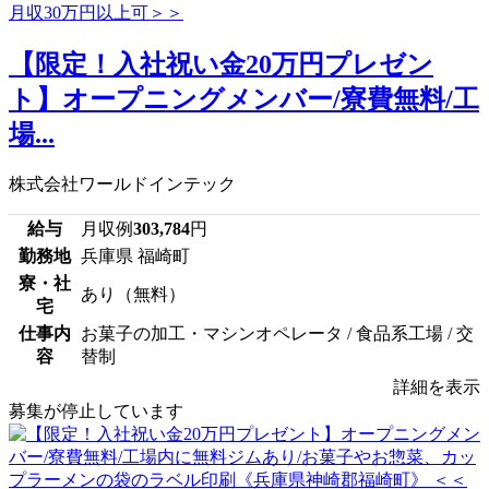
【限定！入社祝い金20万円プレゼン
ト】オープニングメンバー/寮費無料/工
場...
株式会社ワールドインテック
給与
月収例
303,784
円
勤務地
兵庫県 福崎町
寮・社
あり（無料）
宅
仕事内
お菓子の加工・マシンオペレータ / 食品系工場 / 交
容
替制
詳細を表示
募集が停止しています