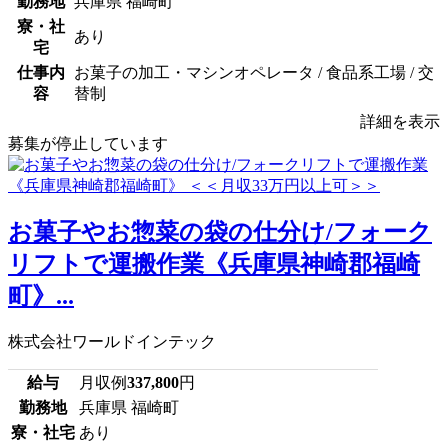
勤務地
兵庫県 福崎町
寮・社
あり
宅
仕事内
お菓子の加工・マシンオペレータ / 食品系工場 / 交
容
替制
詳細を表示
募集が停止しています
お菓子やお惣菜の袋の仕分け/フォーク
リフトで運搬作業《兵庫県神崎郡福崎
町》...
株式会社ワールドインテック
給与
月収例
337,800
円
勤務地
兵庫県 福崎町
寮・社宅
あり