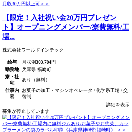
【限定！入社祝い金20万円プレゼン
ト】オープニングメンバー/寮費無料/工
場...
株式会社ワールドインテック
給与
月収例
303,784
円
勤務地
兵庫県 福崎町
寮・社
あり（無料）
宅
仕事内
お菓子の加工・マシンオペレータ / 化学系工場 / 交
容
替制
詳細を表示
募集が停止しています