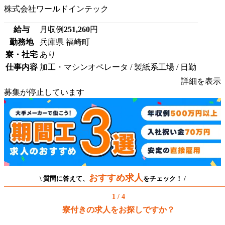
株式会社ワールドインテック
給与
月収例
251,260
円
勤務地
兵庫県 福崎町
寮・社宅
あり
仕事内容
加工・マシンオペレータ / 製紙系工場 / 日勤
詳細を表示
募集が停止しています
おすすめ求人
\ 質問に答えて、
をチェック！ /
1 / 4
寮付きの求人をお探しですか？