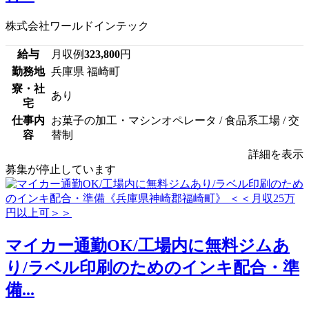
株式会社ワールドインテック
給与
月収例
323,800
円
勤務地
兵庫県 福崎町
寮・社
あり
宅
仕事内
お菓子の加工・マシンオペレータ / 食品系工場 / 交
容
替制
詳細を表示
募集が停止しています
マイカー通勤OK/工場内に無料ジムあ
り/ラベル印刷のためのインキ配合・準
備...