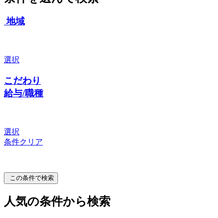
地域
選択
こだわり
給与/職種
選択
条件クリア
この条件で検索
人気の条件から検索