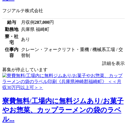
フジアルテ株式会社
給与
月収例
287,000
円
勤務地
兵庫県 福崎町
寮・社
あり
宅
仕事内
クレーン・フォークリフト・重機 / 機械系工場 / 交
容
替制
詳細を表示
募集が停止しています
寮費無料/工場内に無料ジムあり/お菓子
やお惣菜、カップラーメンの袋のラベ
ル...