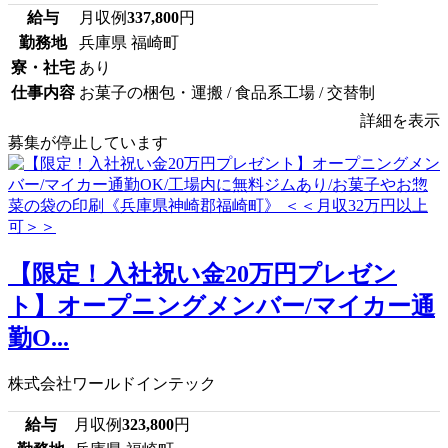
給与
月収例
337,800
円
勤務地
兵庫県 福崎町
寮・社宅
あり
仕事内容
お菓子の梱包・運搬 / 食品系工場 / 交替制
詳細を表示
募集が停止しています
【限定！入社祝い金20万円プレゼン
ト】オープニングメンバー/マイカー通
勤O...
株式会社ワールドインテック
給与
月収例
323,800
円