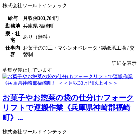
株式会社ワールドインテック
給与
月収例
303,784
円
勤務地
兵庫県 福崎町
寮・社
あり（無料）
宅
仕事内
お菓子の加工・マシンオペレータ / 製紙系工場 / 交
容
替制
詳細を表示
募集が停止しています
お菓子やお惣菜の袋の仕分け/フォーク
リフトで運搬作業《兵庫県神崎郡福崎
町》...
株式会社ワールドインテック