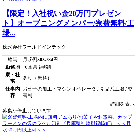
【限定！入社祝い金20万円プレゼン
ト】オープニングメンバー/寮費無料/工
場...
株式会社ワールドインテック
給与
月収例
303,784
円
勤務地
兵庫県 福崎町
寮・社
あり（無料）
宅
仕事内
お菓子の加工・マシンオペレータ / 食品系工場 / 交
容
替制
詳細を表示
募集が停止しています