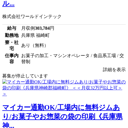
ル...
株式会社ワールドインテック
給与
月収例
303,784
円
勤務地
兵庫県 福崎町
寮・社
あり（無料）
宅
仕事内
お菓子の加工・マシンオペレータ / 食品系工場 / 交
容
替制
詳細を表示
募集が停止しています
マイカー通勤OK/工場内に無料ジムあ
り/お菓子やお惣菜の袋の印刷《兵庫県
神...