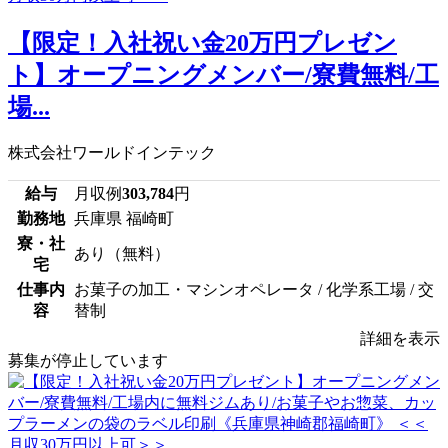
【限定！入社祝い金20万円プレゼン
ト】オープニングメンバー/寮費無料/工
場...
株式会社ワールドインテック
給与
月収例
303,784
円
勤務地
兵庫県 福崎町
寮・社
あり（無料）
宅
仕事内
お菓子の加工・マシンオペレータ / 化学系工場 / 交
容
替制
詳細を表示
募集が停止しています