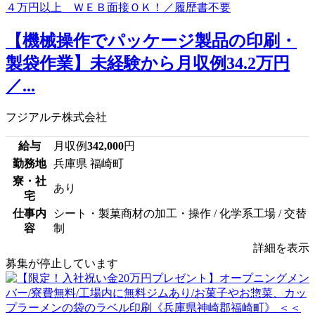
【機械操作でパッケージ製品の印刷・
製袋作業】未経験から月収例34.2万円
／...
フジアルテ株式会社
給与
月収例
342,000
円
勤務地
兵庫県 福崎町
寮・社
あり
宅
仕事内
シート・製菓商材の加工・操作 / 化学系工場 / 交替
容
制
詳細を表示
募集が停止しています