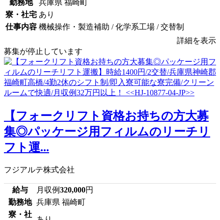
勤務地
兵庫県 福崎町
寮・社宅
あり
仕事内容
機械操作・製造補助 / 化学系工場 / 交替制
詳細を表示
募集が停止しています
【フォークリフト資格お持ちの方大募
集◎パッケージ用フィルムのリーチリ
フト運...
フジアルテ株式会社
給与
月収例
320,000
円
勤務地
兵庫県 福崎町
寮・社
あり