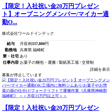
【限定！入社祝い金20万円プレゼン
ト】オープニングメンバー/マイカー通
勤O...
株式会社ワールドインテック
給与
月収例
337,800
円
勤務地
兵庫県 福崎町
寮・社宅
あり
仕事内容
お菓子の梱包・運搬 / 製紙系工場 / 交替制
詳細を表示
募集が停止しています
【限定！入社祝い金20万円プレゼン