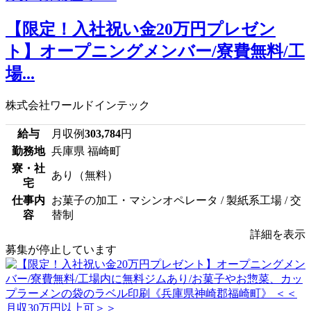
【限定！入社祝い金20万円プレゼン
ト】オープニングメンバー/寮費無料/工
場...
株式会社ワールドインテック
給与
月収例
303,784
円
勤務地
兵庫県 福崎町
寮・社
あり（無料）
宅
仕事内
お菓子の加工・マシンオペレータ / 製紙系工場 / 交
容
替制
詳細を表示
募集が停止しています