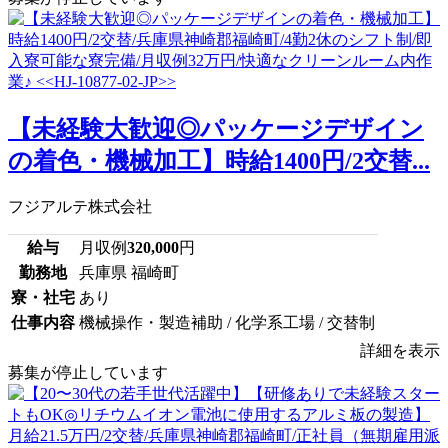
【未経験大歓迎◎パッケージデザイン
の着色・機械加工】時給1400円/2交替...
フジアルテ株式会社
給与
月収例
320,000
円
勤務地
兵庫県 福崎町
寮・社宅
あり
仕事内容
機械操作・製造補助 / 化学系工場 / 交替制
詳細を表示
募集が停止しています