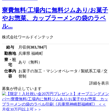
寮費無料/工場内に無料ジムあり/お菓子
やお惣菜、カップラーメンの袋のラベ
ル...
株式会社ワールドインテック
給与
月収例
303,784
円
勤務地
兵庫県 福崎町
寮・社
あり（無料）
宅
仕事内
お菓子の加工・マシンオペレータ / 製紙系工場 / 交
容
替制
詳細を表示
募集が停止しています