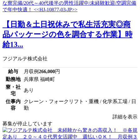
【日勤＆土日祝休みで私生活充実◎商
品パッケージの色を調合する作業】時
給13...
フジアルテ株式会社
給与
月収例
266,000
円
勤務地
兵庫県 福崎町
寮・社
あり
宅
仕事内
クレーン・フォークリフト・重機 / 化学系工場 / 日
容
勤
詳細を表示
募集が停止しています