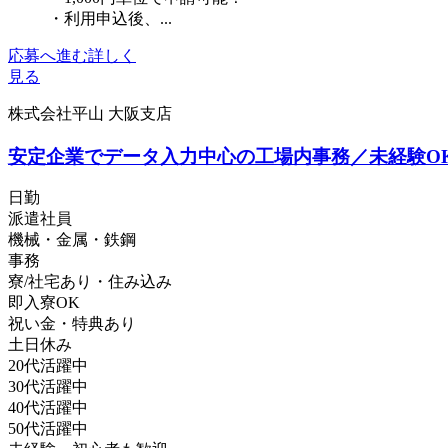
・利用申込後、...
応募へ進む
詳しく
見る
株式会社平山 大阪支店
安定企業でデータ入力中心の工場内事務／未経験O
日勤
派遣社員
機械・金属・鉄鋼
事務
寮/社宅あり・住み込み
即入寮OK
祝い金・特典あり
土日休み
20代活躍中
30代活躍中
40代活躍中
50代活躍中