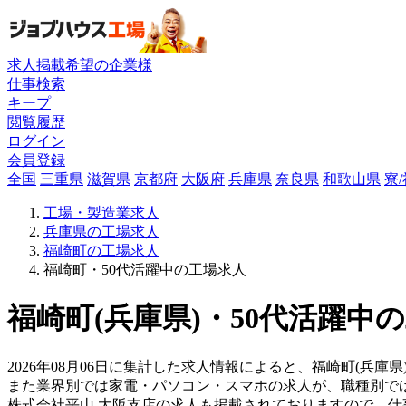
求人掲載希望の企業様
仕事検索
キープ
閲覧履歴
ログイン
会員登録
全国
三重県
滋賀県
京都府
大阪府
兵庫県
奈良県
和歌山県
寮
工場・製造業求人
兵庫県の工場求人
福崎町の工場求人
福崎町・50代活躍中の工場求人
福崎町(兵庫県)・50代活躍中
2026年08月06日に集計した求人情報によると、福崎町(兵庫
また業界別では家電・パソコン・スマホの求人が、職種別で
株式会社平山 大阪支店の求人も掲載されておりますので、