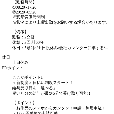
【勤務時間】
①08:20~17:20
②20:20~05:20
※変形労働時間制
※状況により土曜出勤をお願いする場合があります。
【備考】
勤務：2交替
休憩：3回 計60分
休日：5勤2休/土日祝休み/会社カレンダーに準ずる/...
休日
土日休み
PRポイント
ここがポイント1
＜新制度＞日払い制度スタート！
給与受取日を「選べる」！
働いた分の給与が最短5分で受け取り可能！
【ポイント】
・お手元のスマホからカンタン！申請・利用申込！
・1,000円単位で申請可能！