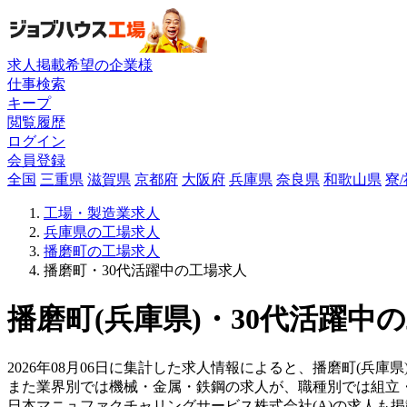
求人掲載希望の企業様
仕事検索
キープ
閲覧履歴
ログイン
会員登録
全国
三重県
滋賀県
京都府
大阪府
兵庫県
奈良県
和歌山県
寮
工場・製造業求人
兵庫県の工場求人
播磨町の工場求人
播磨町・30代活躍中の工場求人
播磨町(兵庫県)・30代活躍中
2026年08月06日に集計した求人情報によると、播磨町(兵庫県
また業界別では機械・金属・鉄鋼の求人が、職種別では組立
日本マニュファクチャリングサービス株式会社(A)の求人も