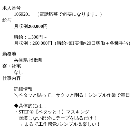
求人番号
1069201 （電話応募で必要になります。）
給与
月収例
260,000
円
時給：1,300円～
月収例：260,000円（時給×8H実働×20日稼働＋各種手当
勤務地
兵庫県 播磨町
寮・社宅
なし
仕事内容
詳細情報
＼ペタッと貼って、サクッと削る！シンプル作業で毎日
◆具体的には…
・STEP①【ペタッと！】マスキング
塗装しない部分にテープを貼るだけ！
→ まるで工作感覚♪シンプル＆楽しい！