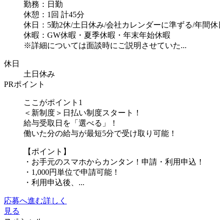
勤務：日勤
休憩：1回 計45分
休日：5勤2休/土日休み/会社カレンダーに準ずる/年間休日
休暇：GW休暇・夏季休暇・年末年始休暇
※詳細については面談時にご説明させていた...
休日
土日休み
PRポイント
ここがポイント1
＜新制度＞日払い制度スタート！
給与受取日を「選べる」！
働いた分の給与が最短5分で受け取り可能！
【ポイント】
・お手元のスマホからカンタン！申請・利用申込！
・1,000円単位で申請可能！
・利用申込後、...
応募へ進む
詳しく
見る