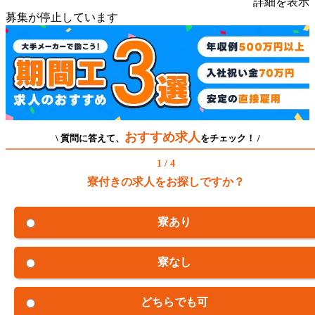
詳細を表示
募集が停止しています
おすすめ求人
\ 質問に答えて、
をチェック！ /
1 / 4
寮付きの求人をお探しですか？
寮あり
寮なし
どちらでも可