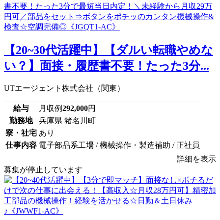
【20~30代活躍中】【ダルい転職やめな
い？】面接・履歴書不要！たった3分...
UTエージェント株式会社（関東）
給与
月収例
292,000
円
勤務地
兵庫県 猪名川町
寮・社宅
あり
仕事内容
電子部品系工場 / 機械操作・製造補助 / 正社員
詳細を表示
募集が停止しています