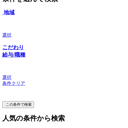
地域
選択
こだわり
給与/職種
選択
条件クリア
この条件で検索
人気の条件から検索