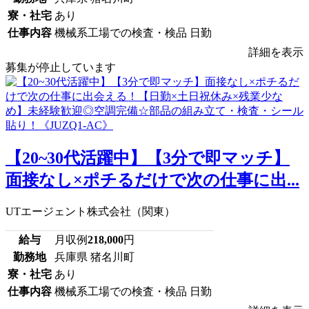
寮・社宅
あり
仕事内容
機械系工場での検査・検品 日勤
詳細を表示
募集が停止しています
【20~30代活躍中】【3分で即マッチ】
面接なし×ポチるだけで次の仕事に出...
UTエージェント株式会社（関東）
給与
月収例
218,000
円
勤務地
兵庫県 猪名川町
寮・社宅
あり
仕事内容
機械系工場での検査・検品 日勤