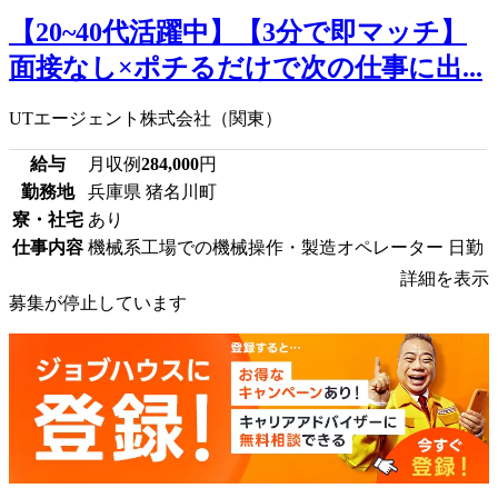
【20~40代活躍中】【3分で即マッチ】
面接なし×ポチるだけで次の仕事に出...
UTエージェント株式会社（関東）
給与
月収例
284,000
円
勤務地
兵庫県 猪名川町
寮・社宅
あり
仕事内容
機械系工場での機械操作・製造オペレーター 日勤
詳細を表示
募集が停止しています