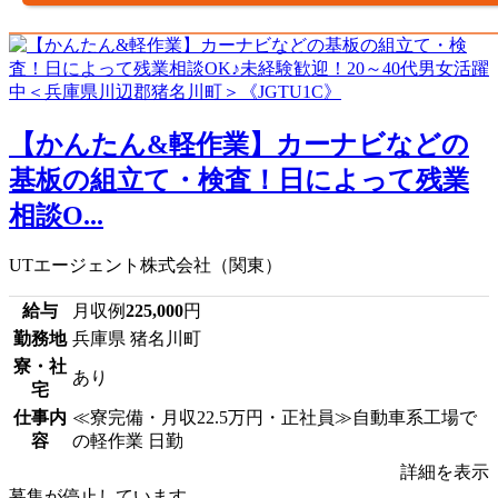
【かんたん&軽作業】カーナビなどの
基板の組立て・検査！日によって残業
相談O...
UTエージェント株式会社（関東）
給与
月収例
225,000
円
勤務地
兵庫県 猪名川町
寮・社
あり
宅
仕事内
≪寮完備・月収22.5万円・正社員≫自動車系工場で
容
の軽作業 日勤
詳細を表示
募集が停止しています