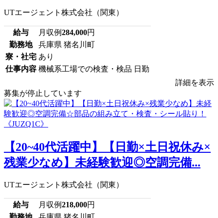
UTエージェント株式会社（関東）
給与
月収例
284,000
円
勤務地
兵庫県 猪名川町
寮・社宅
あり
仕事内容
機械系工場での検査・検品 日勤
詳細を表示
募集が停止しています
【20~40代活躍中】【日勤×土日祝休み×
残業少なめ】未経験歓迎◎空調完備...
UTエージェント株式会社（関東）
給与
月収例
218,000
円
勤務地
兵庫県 猪名川町