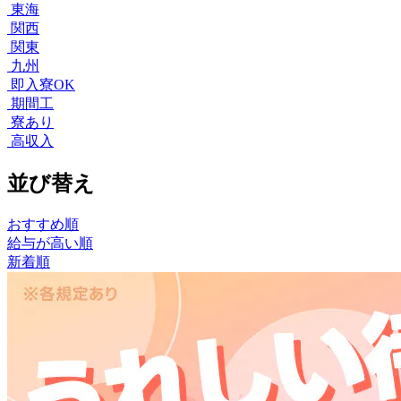
東海
関西
関東
九州
即入寮OK
期間工
寮あり
高収入
並び替え
おすすめ順
給与が高い順
新着順