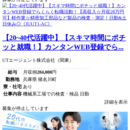
【20~40代活躍中】【スキマ時間にポチ
ッと就職！】カンタンWEB登録でら...
UTエージェント株式会社（関東）
給与
月収例
284,000
円
勤務地
兵庫県 猪名川町
寮・社宅
あり
仕事内容
機械系工場での検査・検品 日勤
詳細を表示
募集が停止しています