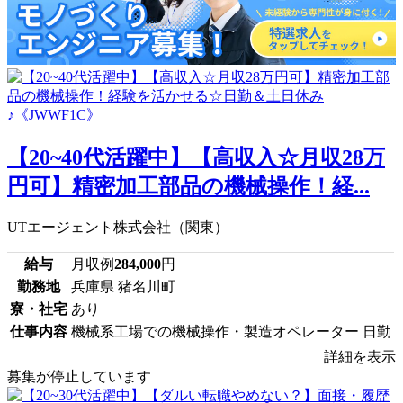
【20~40代活躍中】【高収入☆月収28万
円可】精密加工部品の機械操作！経...
UTエージェント株式会社（関東）
給与
月収例
284,000
円
勤務地
兵庫県 猪名川町
寮・社宅
あり
仕事内容
機械系工場での機械操作・製造オペレーター 日勤
詳細を表示
募集が停止しています