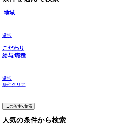
地域
選択
こだわり
給与/職種
選択
条件クリア
この条件で検索
人気の条件から検索