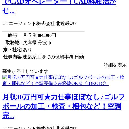
でCADオペレーター！CAD経験活か
せ...
UTエージェント株式会社 北近畿ｴﾘｱ
給与
月収例
384,000
円
勤務地
兵庫県 丹波市
寮・社宅
あり
仕事内容
建築系工場での現場事務 日勤
詳細を表示
募集が停止しています
月収30万円可★力仕事ほぼなし♪ゴルフ
ボールの加工・検査・梱包など！空調
完...
UTエージェント株式会社 北近畿ｴﾘｱ