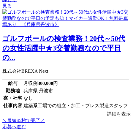
見る
ゴルフボールの検査業務！20代～50代
の女性活躍中★3交替勤務なので平日
の...
株式会社BREXA Next
給与
月収例
300,000
円
勤務地
兵庫県 丹波市
寮・社宅
なし
仕事内容
建築系工場での組立・加工・プレス製造スタッフ
詳細を表示
＼最短45秒で完了／
応募へ進む