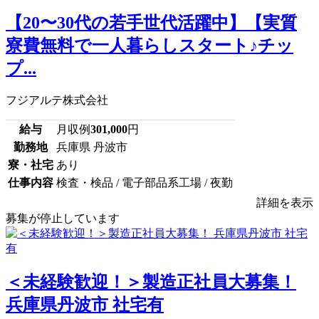
【20〜30代の若手世代活躍中】【実質
寮費無料で一人暮らしスタート♪チッ
プ...
フジアルテ株式会社
給与
月収例
301,000
円
勤務地
兵庫県 丹波市
寮・社宅
あり
仕事内容
検査・検品 / 電子部品系工場 / 夜勤
詳細を表示
募集が停止しています
＜未経験歓迎！＞製造正社員大募集！
兵庫県丹波市 社宅有