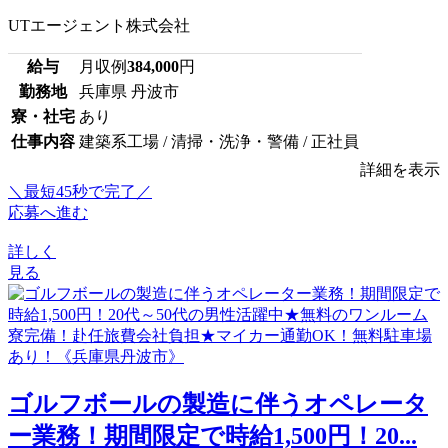
UTエージェント株式会社
給与
月収例
384,000
円
勤務地
兵庫県 丹波市
寮・社宅
あり
仕事内容
建築系工場 / 清掃・洗浄・警備 / 正社員
詳細を表示
＼最短45秒で完了／
応募へ進む
詳しく
見る
ゴルフボールの製造に伴うオペレータ
ー業務！期間限定で時給1,500円！20...