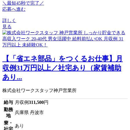
＼最短45秒で完了／
応募へ進む
詳しく
見る
【「省エネ部品」をつくるお仕事】月
収例31万円以上／社宅あり（家賃補助
あり...
株式会社ワークスタッフ神戸営業所
給与
月収例
311,500
円
勤務
兵庫県 丹波市
地
寮・
あり
社宅