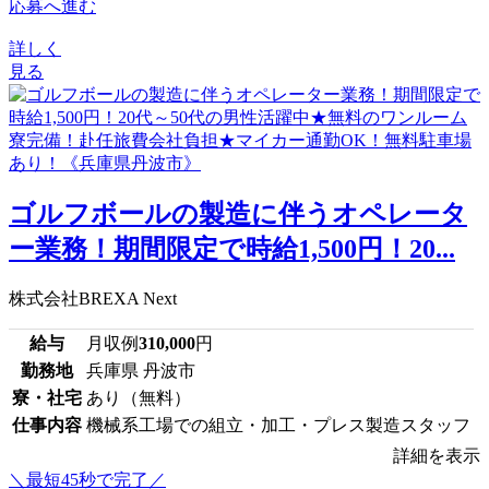
応募へ進む
詳しく
見る
ゴルフボールの製造に伴うオペレータ
ー業務！期間限定で時給1,500円！20...
株式会社BREXA Next
給与
月収例
310,000
円
勤務地
兵庫県 丹波市
寮・社宅
あり（無料）
仕事内容
機械系工場での組立・加工・プレス製造スタッフ
詳細を表示
＼最短45秒で完了／