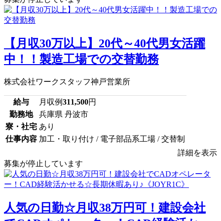
【月収30万以上】20代～40代男女活躍
中！！製造工場での交替勤務
株式会社ワークスタッフ神戸営業所
給与
月収例
311,500
円
勤務地
兵庫県 丹波市
寮・社宅
あり
仕事内容
加工・取り付け / 電子部品系工場 / 交替制
詳細を表示
募集が停止しています
人気の日勤☆月収38万円可！建設会社