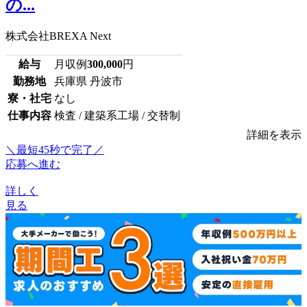
の...
株式会社BREXA Next
給与
月収例
300,000
円
勤務地
兵庫県 丹波市
寮・社宅
なし
仕事内容
検査 / 建築系工場 / 交替制
詳細を表示
＼最短45秒で完了／
応募へ進む
詳しく
見る