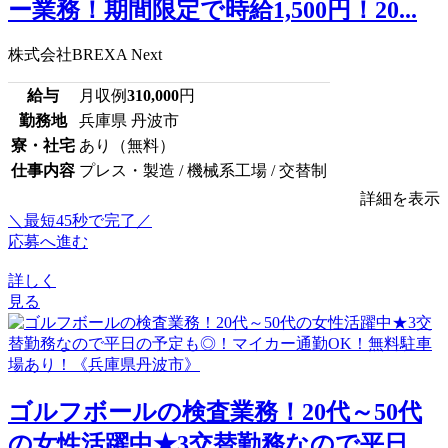
ー業務！期間限定で時給1,500円！20...
株式会社BREXA Next
給与
月収例
310,000
円
勤務地
兵庫県 丹波市
寮・社宅
あり（無料）
仕事内容
プレス・製造 / 機械系工場 / 交替制
詳細を表示
＼最短45秒で完了／
応募へ進む
詳しく
見る
ゴルフボールの検査業務！20代～50代
の女性活躍中★3交替勤務なので平日