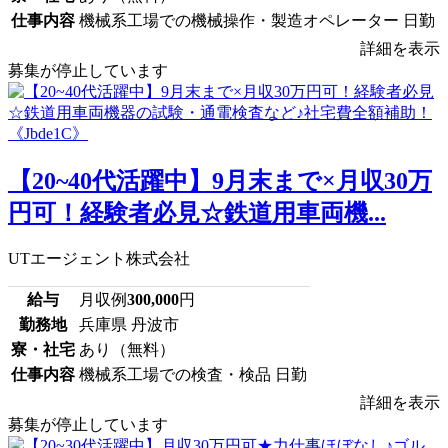
仕事内容
機械系工場での機械操作・製造オペレーター 日勤
詳細を表示
募集が停止しています
【20~40代活躍中】9月末まで×月収30万
円可！経験者必見☆鉄道用車両機...
UTエージェント株式会社
給与
月収例
300,000
円
勤務地
兵庫県 丹波市
寮・社宅
あり（無料）
仕事内容
機械系工場での検査・検品 日勤
詳細を表示
募集が停止しています