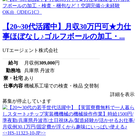
【20~30代活躍中】月収30万円可★力仕
事ほぼなし♪ゴルフボールの加工・...
UTエージェント株式会社
給与
月収例
309,000
円
勤務地
兵庫県 丹波市
寮・社宅
あり
仕事内容
機械系工場での検査・検品 交替制
詳細を表示
募集が停止しています