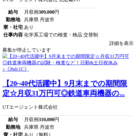
給与
月収例
309,000
円
勤務地
兵庫県 丹波市
寮・社宅
あり
仕事内容
化学系工場での検査・検品 交替制
詳細を表示
募集が停止しています
【20~40代活躍中】9月末までの期間限
定☆月収31万円可◎鉄道車両機器の...
UTエージェント株式会社
給与
月収例
310,000
円
勤務地
兵庫県 丹波市
寮・社宅
あり（無料）