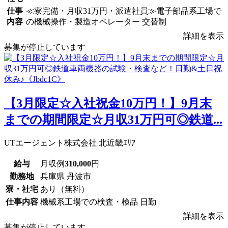
仕事
≪寮完備・月収31万円・派遣社員≫電子部品系工場で
内容
の機械操作・製造オペレーター 交替制
詳細を表示
募集が停止しています
【3月限定☆入社祝金10万円！】9月末
までの期間限定☆月収31万円可◎鉄道...
UTエージェント株式会社 北近畿ｴﾘｱ
給与
月収例
310,000
円
勤務地
兵庫県 丹波市
寮・社宅
あり（無料）
仕事内容
機械系工場での検査・検品 日勤
詳細を表示
募集が停止しています