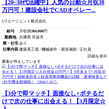
【20~30代活躍中】人気の日勤☆月収38
万円可！建設会社でCADオペレー...
UTエージェント株式会社
給与
月収例
384,000
円
勤務地
兵庫県 丹波市
寮・社宅
あり
仕事内容
建築系工場 / 機械操作・製造補助 / 正社員
詳細を表示
募集が停止しています
【3分で即マッチ】面接なし×ポチるだ
けで次の仕事に出会える！【3月限定☆