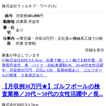
株式会社ウィルオブ・ワーク(A)
給与
月収例
301,000
円
勤務地
兵庫県 丹波市
寮・社
あり
宅
仕事内
≪寮完備・月収30万円・正社員≫機械系工場での軽
容
作業 交替制
詳細を表示
募集が停止しています
【月収例30万円★】ゴルフボールの検
査業務／20代～50代の女性活躍中／長...
株式会社BREXA Next