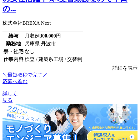
の...
株式会社BREXA Next
給与
月収例
300,000
円
勤務地
兵庫県 丹波市
寮・社宅
なし
仕事内容
検査 / 建築系工場 / 交替制
詳細を表示
＼最短45秒で完了／
応募へ進む
詳しく
見る