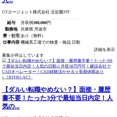
入...
UTエージェント株式会社 北近畿ｴﾘｱ
給与
月収例
300,000
円
勤務地
兵庫県 丹波市
寮・社宅
あり（無料）
仕事内容
機械系工場での検査・検品 日勤
詳細を表示
募集が停止しています
【ダルい転職やめない？】面接・履歴
書不要！たった3分で最短当日内定！人
気の...