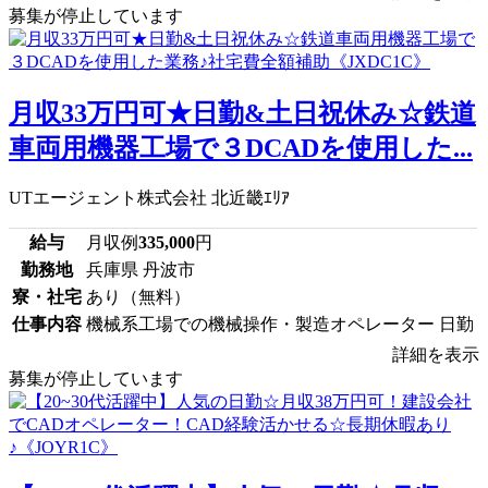
募集が停止しています
月収33万円可★日勤&土日祝休み☆鉄道
車両用機器工場で３DCADを使用した...
UTエージェント株式会社 北近畿ｴﾘｱ
給与
月収例
335,000
円
勤務地
兵庫県 丹波市
寮・社宅
あり（無料）
仕事内容
機械系工場での機械操作・製造オペレーター 日勤
詳細を表示
募集が停止しています