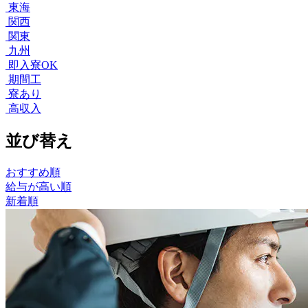
東海
関西
関東
九州
即入寮OK
期間工
寮あり
高収入
並び替え
おすすめ順
給与が高い順
新着順