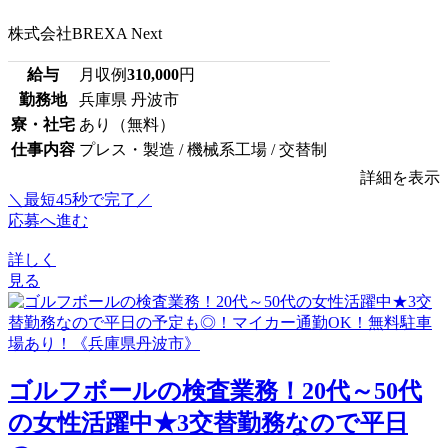
株式会社BREXA Next
給与
月収例
310,000
円
勤務地
兵庫県 丹波市
寮・社宅
あり（無料）
仕事内容
プレス・製造 / 機械系工場 / 交替制
詳細を表示
＼最短45秒で完了／
応募へ進む
詳しく
見る
ゴルフボールの検査業務！20代～50代
の女性活躍中★3交替勤務なので平日