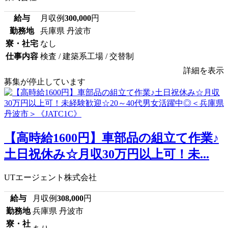
給与
月収例
300,000
円
勤務地
兵庫県 丹波市
寮・社宅
なし
仕事内容
検査 / 建築系工場 / 交替制
詳細を表示
募集が停止しています
【高時給1600円】車部品の組立て作業♪
土日祝休み☆月収30万円以上可！未...
UTエージェント株式会社
給与
月収例
308,000
円
勤務地
兵庫県 丹波市
寮・社