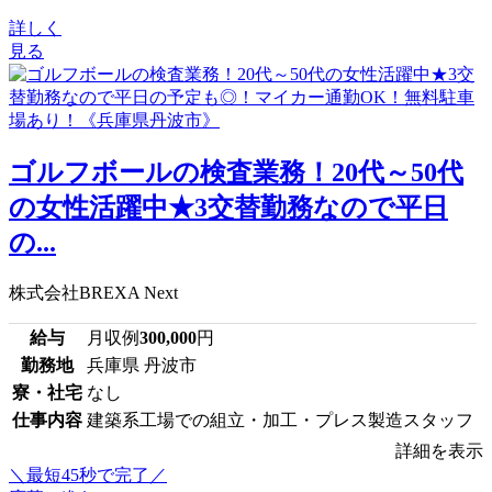
詳しく
見る
ゴルフボールの検査業務！20代～50代
の女性活躍中★3交替勤務なので平日
の...
株式会社BREXA Next
給与
月収例
300,000
円
勤務地
兵庫県 丹波市
寮・社宅
なし
仕事内容
建築系工場での組立・加工・プレス製造スタッフ
詳細を表示
＼最短45秒で完了／