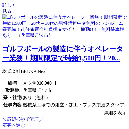
詳しく
見る
ゴルフボールの製造に伴うオペレータ
ー業務！期間限定で時給1,500円！20...
株式会社BREXA Next
給与
月収例
310,000
円
勤務地
兵庫県 丹波市
寮・社宅
あり（無料）
仕事内容
機械系工場での組立・加工・プレス製造スタッフ
詳細を表示
＼最短45秒で完了／
応募へ進む