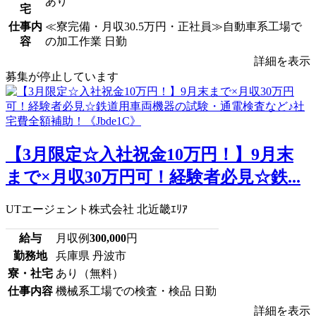
あり
宅
仕事内
≪寮完備・月収30.5万円・正社員≫自動車系工場で
容
の加工作業 日勤
詳細を表示
募集が停止しています
【3月限定☆入社祝金10万円！】9月末
まで×月収30万円可！経験者必見☆鉄...
UTエージェント株式会社 北近畿ｴﾘｱ
給与
月収例
300,000
円
勤務地
兵庫県 丹波市
寮・社宅
あり（無料）
仕事内容
機械系工場での検査・検品 日勤
詳細を表示