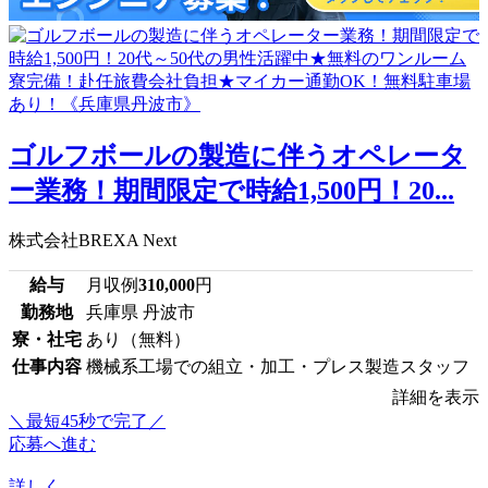
ゴルフボールの製造に伴うオペレータ
ー業務！期間限定で時給1,500円！20...
株式会社BREXA Next
給与
月収例
310,000
円
勤務地
兵庫県 丹波市
寮・社宅
あり（無料）
仕事内容
機械系工場での組立・加工・プレス製造スタッフ
詳細を表示
＼最短45秒で完了／
応募へ進む
詳しく