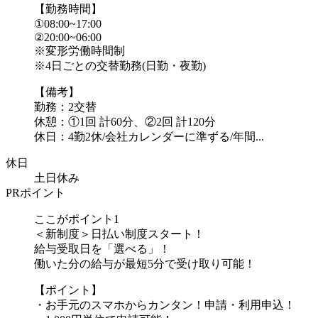
【勤務時間】
①08:00~17:00
②20:00~06:00
※変形労働時間制
※4日ごとの交替勤務(日勤・夜勤)
【備考】
勤務：2交替
休憩：①1回 計60分、②2回 計120分
休日：4勤2休/会社カレンダーに準ずる/年間...
休日
土日休み
PRポイント
ここがポイント1
＜新制度＞日払い制度スタート！
給与受取日を「選べる」！
働いた分の給与が最短5分で受け取り可能！
【ポイント】
・お手元のスマホからカンタン！申請・利用申込！