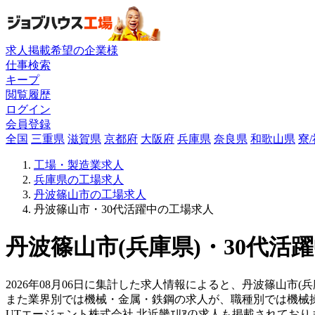
求人掲載希望の企業様
仕事検索
キープ
閲覧履歴
ログイン
会員登録
全国
三重県
滋賀県
京都府
大阪府
兵庫県
奈良県
和歌山県
寮
工場・製造業求人
兵庫県の工場求人
丹波篠山市の工場求人
丹波篠山市・30代活躍中の工場求人
丹波篠山市(兵庫県)・30代活
2026年08月06日に集計した求人情報によると、丹波篠山市(
また業界別では機械・金属・鉄鋼の求人が、職種別では機械
UTエージェント株式会社 北近畿ｴﾘｱの求人も掲載されてお