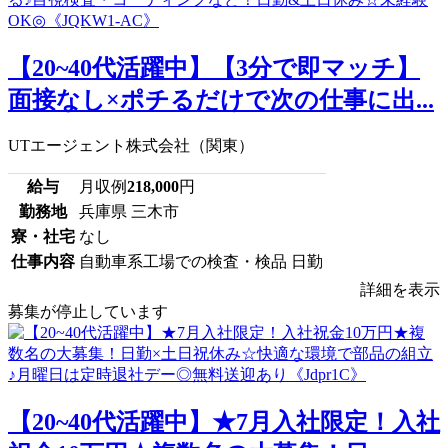
【20~40代活躍中】【3分で即マッチ】
面接なし×ポチるだけで次の仕事に出...
UTエージェント株式会社（関東）
給与
月収例
218,000
円
勤務地
兵庫県 三木市
寮・社宅
なし
仕事内容
自動車系工場での検査・検品 日勤
詳細を表示
募集が停止しています
【20~40代活躍中】★7月入社限定！入社