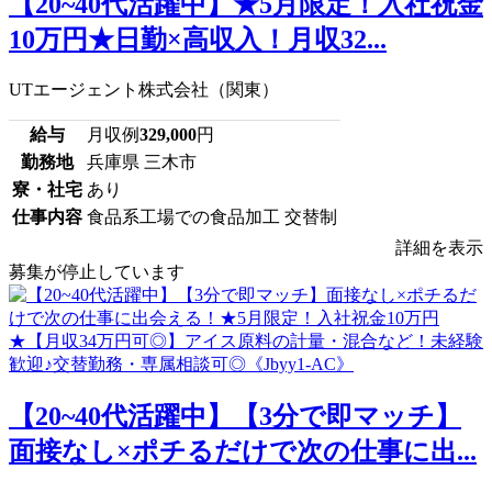
【20~40代活躍中】★5月限定！入社祝金
10万円★日勤×高収入！月収32...
UTエージェント株式会社（関東）
給与
月収例
329,000
円
勤務地
兵庫県 三木市
寮・社宅
あり
仕事内容
食品系工場での食品加工 交替制
詳細を表示
募集が停止しています
【20~40代活躍中】【3分で即マッチ】
面接なし×ポチるだけで次の仕事に出...