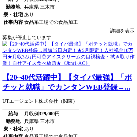
勤務地
兵庫県 三木市
寮・社宅
あり
仕事内容
食品系工場での食品加工
詳細を表示
募集が停止しています
【20~40代活躍中】【タイパ最強】「ポ
チッと就職」でカンタンWEB登録→...
UTエージェント株式会社（関東）
給与
月収例
329,000
円
勤務地
兵庫県 三木市
寮・社宅
あり
仕事内容
食品系工場での食品加工