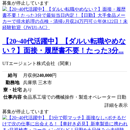
募集が停止しています
【20~40代活躍中】【ダルい転職やめな
い？】面接・履歴書不要！たった3分...
UTエージェント株式会社（関東）
給与
月収例
240,000
円
勤務地
兵庫県 三木市
寮・社宅
あり
仕事内容
食品系工場での機械操作・製造オペレーター 日勤
詳細を表示
募集が停止しています