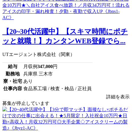
【20~30代活躍中】【スキマ時間にポチ
ッと就職！】カンタンWEB登録でら...
UTエージェント株式会社（関東）
給与
月収例
347,000
円
勤務地
兵庫県 三木市
寮・社宅
あり
仕事内容
食品系工場 / 検査・検品 / 正社員
詳細を表示
募集が停止しています