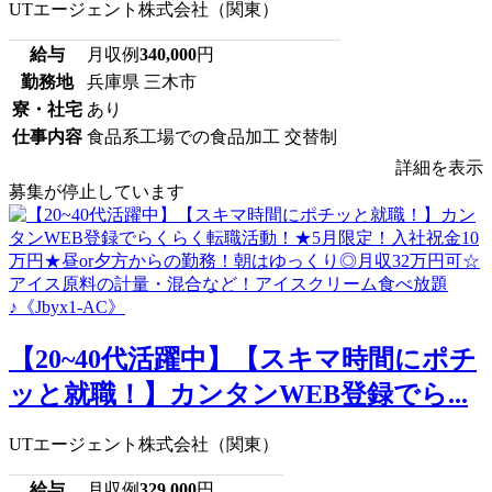
UTエージェント株式会社（関東）
給与
月収例
340,000
円
勤務地
兵庫県 三木市
寮・社宅
あり
仕事内容
食品系工場での食品加工 交替制
詳細を表示
募集が停止しています
【20~40代活躍中】【スキマ時間にポチ
ッと就職！】カンタンWEB登録でら...
UTエージェント株式会社（関東）
給与
月収例
329,000
円