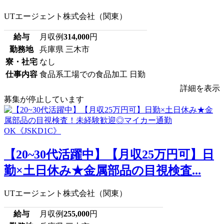
UTエージェント株式会社（関東）
給与
月収例
314,000
円
勤務地
兵庫県 三木市
寮・社宅
なし
仕事内容
食品系工場での食品加工 日勤
詳細を表示
募集が停止しています
【20~30代活躍中】【月収25万円可】日
勤×土日休み★金属部品の目視検査...
UTエージェント株式会社（関東）
給与
月収例
255,000
円