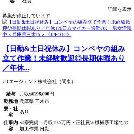
容
社員
詳細を表示
募集が停止しています
【日勤&土日祝休み】コンベヤの組み
立て作業！未経験歓迎◎長期休暇あり
／年休...
UTエージェント株式会社（関東）
給与
月収例
196,000
円
勤務地
兵庫県 三木市
寮・社
あり
宅
仕事内
≪寮完備・月収19.5万円・正社員≫機械系工場での
容
加工作業 日勤