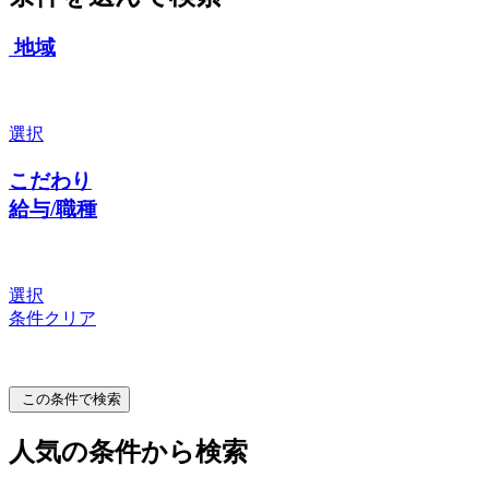
地域
選択
こだわり
給与/職種
選択
条件クリア
この条件で検索
人気の条件から検索