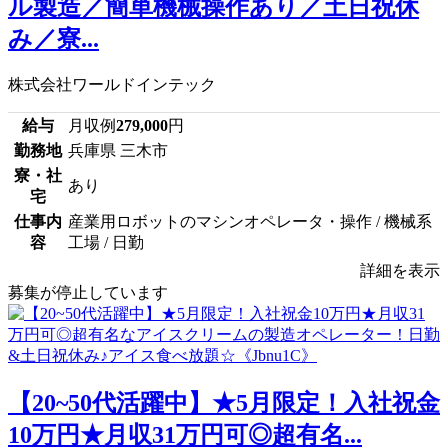
ル製造／簡単機械操作あり／土日祝休
み／寮...
株式会社ワールドインテック
給与
月収例
279,000
円
勤務地
兵庫県 三木市
寮・社
あり
宅
仕事内
産業用ロボットのマシンオペレータ・操作 / 機械系
容
工場 / 日勤
詳細を表示
募集が停止しています
【20~50代活躍中】★5月限定！入社祝金
10万円★月収31万円可◎超有名...