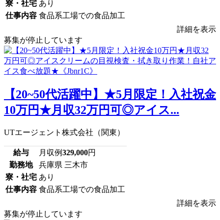
寮・社宅
あり
仕事内容
食品系工場での食品加工
詳細を表示
募集が停止しています
【20~50代活躍中】★5月限定！入社祝金
10万円★月収32万円可◎アイス...
UTエージェント株式会社（関東）
給与
月収例
329,000
円
勤務地
兵庫県 三木市
寮・社宅
あり
仕事内容
食品系工場での食品加工
詳細を表示
募集が停止しています