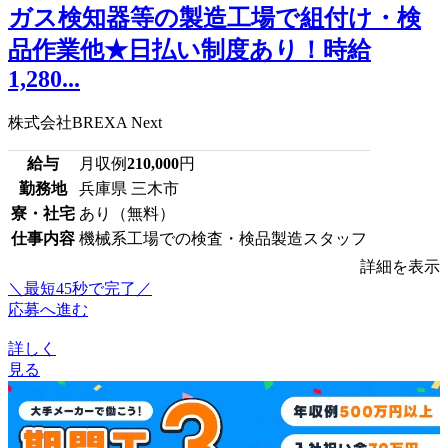
ガス検知器等の製造工場で組付け・検
品作業他★日払い制度あり！時給
1,280...
株式会社BREXA Next
給与
月収例
210,000
円
勤務地
兵庫県 三木市
寮・社宅
あり（無料）
仕事内容
機械系工場での検査・検品製造スタッフ
詳細を表示
＼最短45秒で完了／
応募へ進む
詳しく
見る