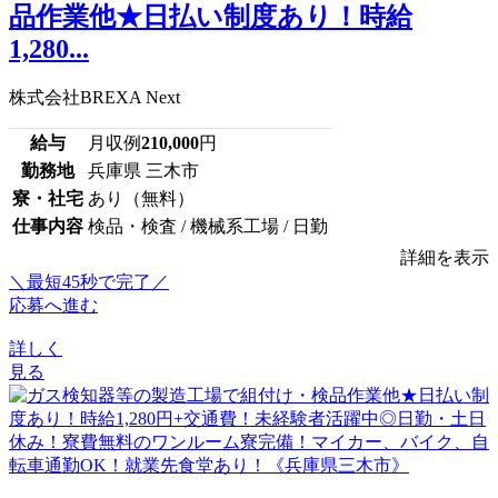
品作業他★日払い制度あり！時給
1,280...
株式会社BREXA Next
給与
月収例
210,000
円
勤務地
兵庫県 三木市
寮・社宅
あり（無料）
仕事内容
検品・検査 / 機械系工場 / 日勤
詳細を表示
＼最短45秒で完了／
応募へ進む
詳しく
見る