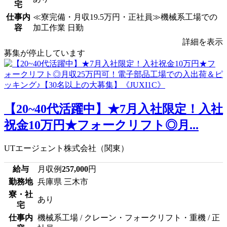
宅
仕事内
≪寮完備・月収19.5万円・正社員≫機械系工場での
容
加工作業 日勤
詳細を表示
募集が停止しています
【20~40代活躍中】★7月入社限定！入社
祝金10万円★フォークリフト◎月...
UTエージェント株式会社（関東）
給与
月収例
257,000
円
勤務地
兵庫県 三木市
寮・社
あり
宅
仕事内
機械系工場 / クレーン・フォークリフト・重機 / 正