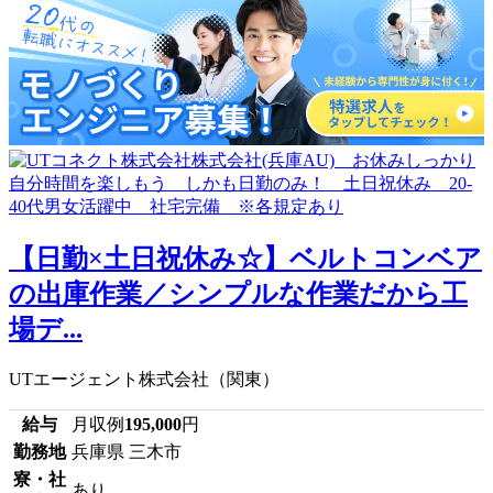
【日勤×土日祝休み☆】ベルトコンベア
の出庫作業／シンプルな作業だから工
場デ...
UTエージェント株式会社（関東）
給与
月収例
195,000
円
勤務地
兵庫県 三木市
寮・社
あり