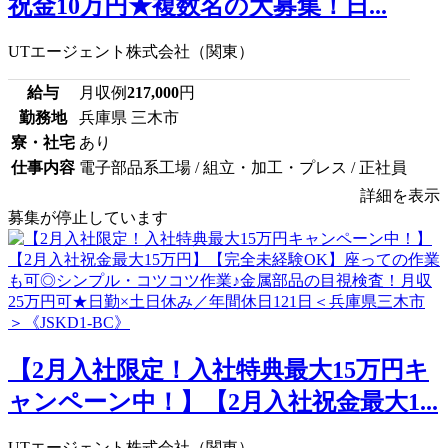
祝金10万円★複数名の大募集！日...
UTエージェント株式会社（関東）
給与
月収例
217,000
円
勤務地
兵庫県 三木市
寮・社宅
あり
仕事内容
電子部品系工場 / 組立・加工・プレス / 正社員
詳細を表示
募集が停止しています
【2月入社限定！入社特典最大15万円キ
ャンペーン中！】【2月入社祝金最大1...
UTエージェント株式会社（関東）