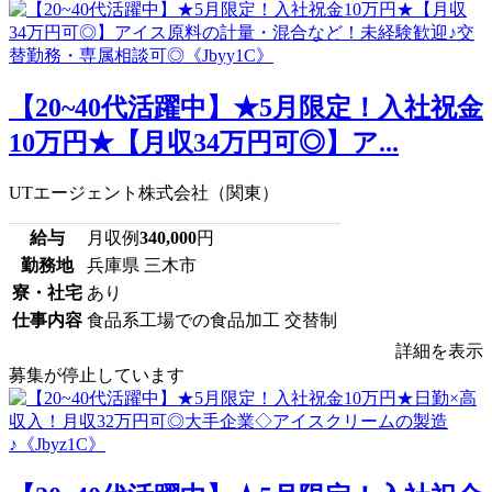
【20~40代活躍中】★5月限定！入社祝金
10万円★【月収34万円可◎】ア...
UTエージェント株式会社（関東）
給与
月収例
340,000
円
勤務地
兵庫県 三木市
寮・社宅
あり
仕事内容
食品系工場での食品加工 交替制
詳細を表示
募集が停止しています