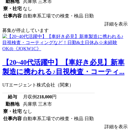
勤務地
兵庫県 三木市
寮・社宅
なし
仕事内容
自動車系工場での検査・検品 日勤
詳細を表示
募集が停止しています
【20~40代活躍中】【車好き必見】新車
製造に携われる♪目視検査・コーティ...
UTエージェント株式会社（関東）
給与
月収例
218,000
円
勤務地
兵庫県 三木市
寮・社宅
なし
仕事内容
自動車系工場での検査・検品 日勤
詳細を表示