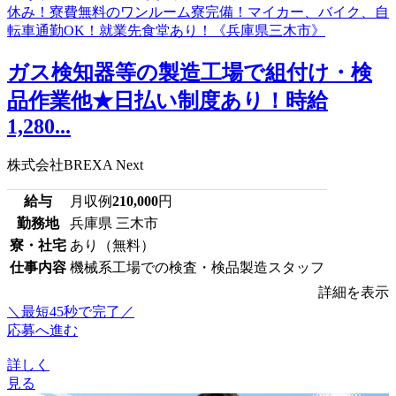
ガス検知器等の製造工場で組付け・検
品作業他★日払い制度あり！時給
1,280...
株式会社BREXA Next
給与
月収例
210,000
円
勤務地
兵庫県 三木市
寮・社宅
あり（無料）
仕事内容
機械系工場での検査・検品製造スタッフ
詳細を表示
＼最短45秒で完了／
応募へ進む
詳しく
見る