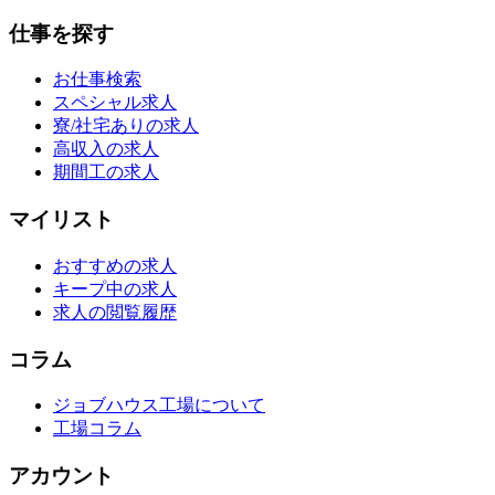
仕事を探す
お仕事検索
スペシャル求人
寮/社宅ありの求人
高収入の求人
期間工の求人
マイリスト
おすすめの求人
キープ中の求人
求人の閲覧履歴
コラム
ジョブハウス工場について
工場コラム
アカウント