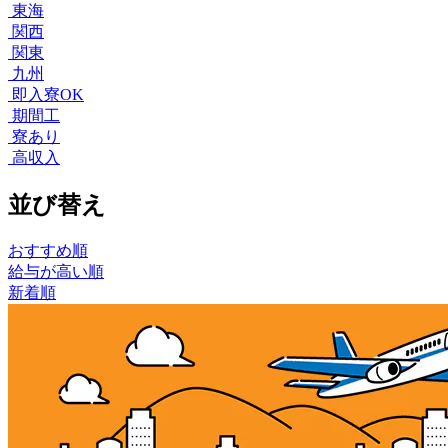
東海
関西
関東
九州
即入寮OK
期間工
寮あり
高収入
並び替え
おすすめ順
給与が高い順
新着順