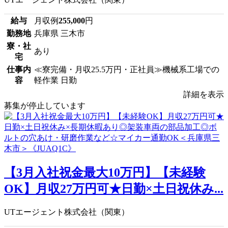
給与
月収例
255,000
円
勤務地
兵庫県 三木市
寮・社
あり
宅
仕事内
≪寮完備・月収25.5万円・正社員≫機械系工場での
容
軽作業 日勤
詳細を表示
募集が停止しています
【3月入社祝金最大10万円】【未経験
OK】月収27万円可★日勤×土日祝休み...
UTエージェント株式会社（関東）