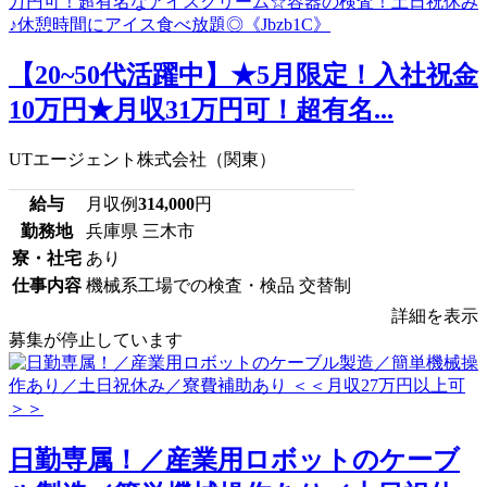
【20~50代活躍中】★5月限定！入社祝金
10万円★月収31万円可！超有名...
UTエージェント株式会社（関東）
給与
月収例
314,000
円
勤務地
兵庫県 三木市
寮・社宅
あり
仕事内容
機械系工場での検査・検品 交替制
詳細を表示
募集が停止しています
日勤専属！／産業用ロボットのケーブ