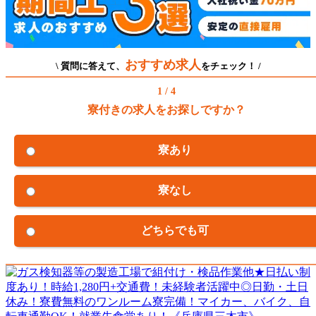
おすすめ求人
\ 質問に答えて、
をチェック！ /
1 / 4
寮付きの求人をお探しですか？
寮あり
寮なし
どちらでも可