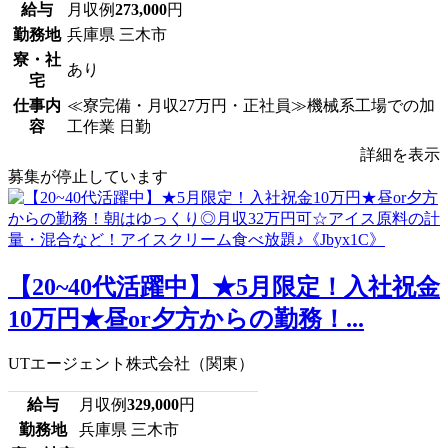
給与
月収例
273,000
円
勤務地
兵庫県 三木市
寮・社
あり
宅
仕事内
≪寮完備・月収27万円・正社員≫機械系工場での加
容
工作業 日勤
詳細を表示
募集が停止しています
【20~40代活躍中】★5月限定！入社祝金
10万円★昼or夕方からの勤務！...
UTエージェント株式会社（関東）
給与
月収例
329,000
円
勤務地
兵庫県 三木市