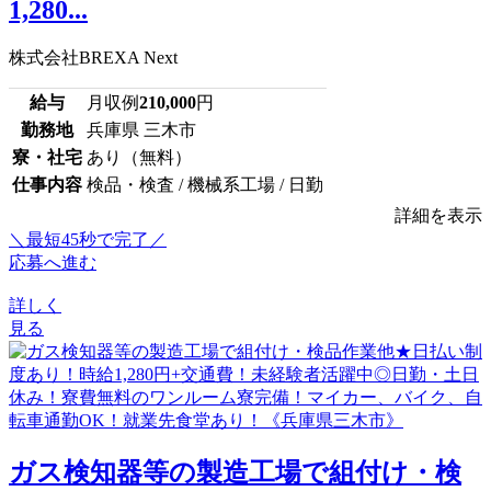
1,280...
株式会社BREXA Next
給与
月収例
210,000
円
勤務地
兵庫県 三木市
寮・社宅
あり（無料）
仕事内容
検品・検査 / 機械系工場 / 日勤
詳細を表示
＼最短45秒で完了／
応募へ進む
詳しく
見る
ガス検知器等の製造工場で組付け・検