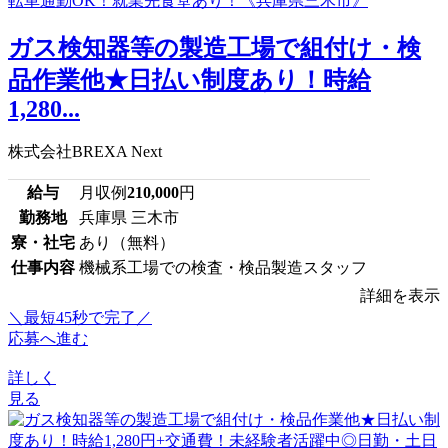
ガス検知器等の製造工場で組付け・検
品作業他★日払い制度あり！時給
1,280...
株式会社BREXA Next
給与
月収例
210,000
円
勤務地
兵庫県 三木市
寮・社宅
あり（無料）
仕事内容
機械系工場での検査・検品製造スタッフ
詳細を表示
＼最短45秒で完了／
応募へ進む
詳しく
見る