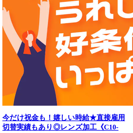
今だけ祝金も！嬉しい時給★直接雇用
切替実績もあり◎レンズ加工《C10-