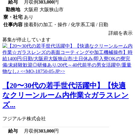
給与
月収例
303,000
円
勤務地
大阪府 大阪狭山市
寮・社宅
あり
仕事内容
接着剤の加工・操作 / 化学系工場 / 日勤
詳細を表示
募集が停止しています
【20〜30代の若手世代活躍中】【快適
なクリーンルーム内作業☆ガラスレン
ズ...
フジアルテ株式会社
給与
月収例
303,000
円