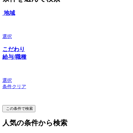
地域
選択
こだわり
給与/職種
選択
条件クリア
この条件で検索
人気の条件から検索