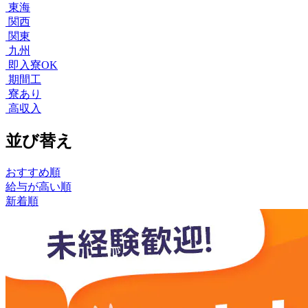
東海
関西
関東
九州
即入寮OK
期間工
寮あり
高収入
並び替え
おすすめ順
給与が高い順
新着順