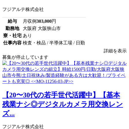
フジアルテ株式会社
給与
月収例
303,000
円
勤務地
大阪府 大阪狭山市
寮・社宅
あり
仕事内容
検査・検品 / 半導体工場 / 日勤
詳細を表示
募集が停止しています
【20〜30代の若手世代活躍中】【基本
残業ナシ◎デジタルカメラ用交換レン
ズ...
フジアルテ株式会社