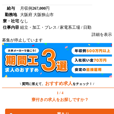
給与
月収例
267,000
円
勤務地
大阪府 大阪狭山市
寮・社宅
なし
仕事内容
組立・加工・プレス / 家電系工場 / 日勤
詳細を表示
募集が停止しています
おすすめ求人
\ 質問に答えて、
をチェック！ /
1 / 4
寮付きの求人をお探しですか？