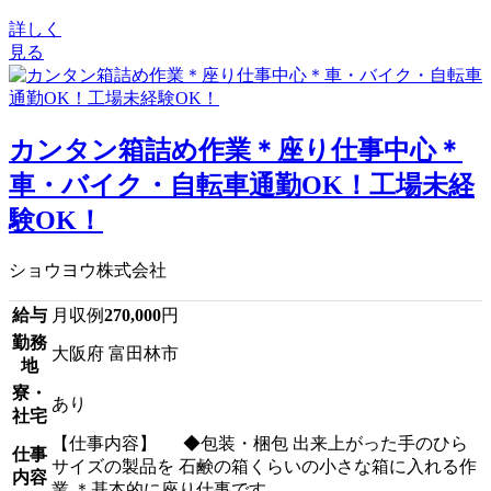
詳しく
見る
カンタン箱詰め作業＊座り仕事中心＊
車・バイク・自転車通勤OK！工場未経
験OK！
ショウヨウ株式会社
給与
月収例
270,000
円
勤務
大阪府 富田林市
地
寮・
あり
社宅
【仕事内容】 ◆包装・梱包 出来上がった手のひら
仕事
サイズの製品を 石鹸の箱くらいの小さな箱に入れる作
内容
業 ＊基本的に座り仕事です。 ...