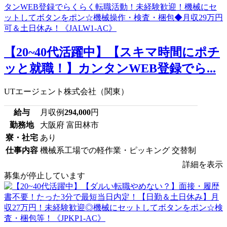
【20~40代活躍中】【スキマ時間にポチ
ッと就職！】カンタンWEB登録でら...
UTエージェント株式会社（関東）
給与
月収例
294,000
円
勤務地
大阪府 富田林市
寮・社宅
あり
仕事内容
機械系工場での軽作業・ピッキング 交替制
詳細を表示
募集が停止しています