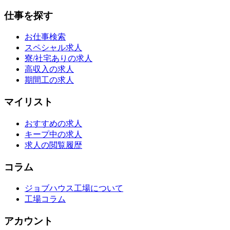
仕事を探す
お仕事検索
スペシャル求人
寮/社宅ありの求人
高収入の求人
期間工の求人
マイリスト
おすすめの求人
キープ中の求人
求人の閲覧履歴
コラム
ジョブハウス工場について
工場コラム
アカウント