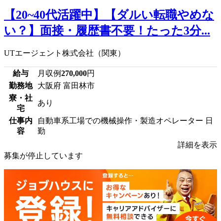
【20~40代活躍中】【ダルい転職やめな
い？】面接・履歴書不要！たった3分...
UTエージェント株式会社（関東）
給与
月収例
270,000
円
勤務地
大阪府 富田林市
寮・社
あり
宅
仕事内
自動車系工場での機械操作・製造オペレーター 日
容
勤
詳細を表示
募集が停止しています