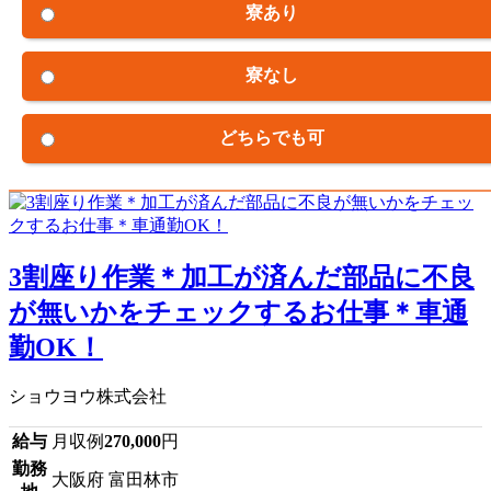
寮あり
寮なし
どちらでも可
3割座り作業＊加工が済んだ部品に不良
が無いかをチェックするお仕事＊車通
勤OK！
ショウヨウ株式会社
給与
月収例
270,000
円
勤務
大阪府 富田林市