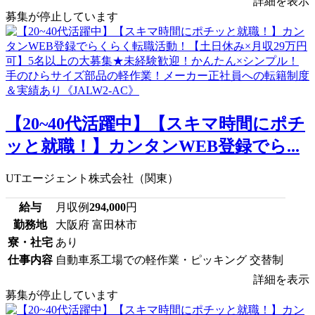
詳細を表示
募集が停止しています
【20~40代活躍中】【スキマ時間にポチ
ッと就職！】カンタンWEB登録でら...
UTエージェント株式会社（関東）
給与
月収例
294,000
円
勤務地
大阪府 富田林市
寮・社宅
あり
仕事内容
自動車系工場での軽作業・ピッキング 交替制
詳細を表示
募集が停止しています