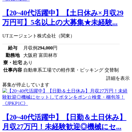
【20~40代活躍中】【土日休み×月収29
万円可】5名以上の大募集★未経験...
UTエージェント株式会社（関東）
給与
月収例
294,000
円
勤務地
大阪府 富田林市
寮・社宅
あり
仕事内容
自動車系工場での軽作業・ピッキング 交替制
詳細を表示
募集が停止しています
【20~40代活躍中】【日勤＆土日休み】
月収27万円！未経験歓迎◎機械にセ...