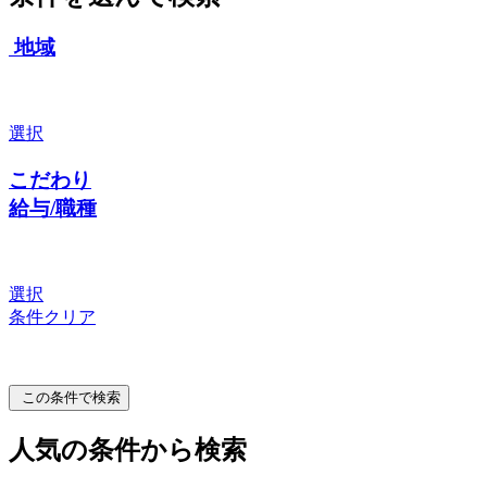
地域
選択
こだわり
給与/職種
選択
条件クリア
この条件で検索
人気の条件から検索