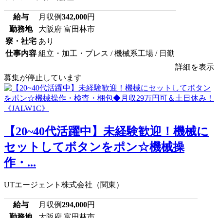
給与
月収例
342,000
円
勤務地
大阪府 富田林市
寮・社宅
あり
仕事内容
組立・加工・プレス / 機械系工場 / 日勤
詳細を表示
募集が停止しています
【20~40代活躍中】未経験歓迎！機械に
セットしてボタンをポン☆機械操
作・...
UTエージェント株式会社（関東）
給与
月収例
294,000
円
勤務地
大阪府 富田林市