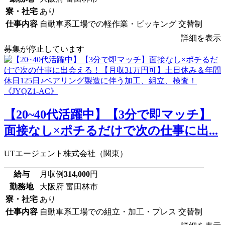
寮・社宅
あり
仕事内容
自動車系工場での軽作業・ピッキング 交替制
詳細を表示
募集が停止しています
【20~40代活躍中】【3分で即マッチ】
面接なし×ポチるだけで次の仕事に出...
UTエージェント株式会社（関東）
給与
月収例
314,000
円
勤務地
大阪府 富田林市
寮・社宅
あり
仕事内容
自動車系工場での組立・加工・プレス 交替制