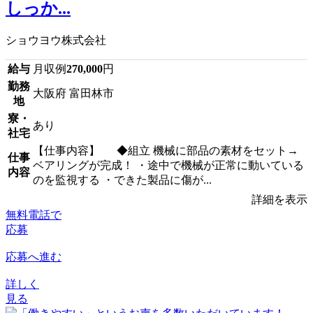
しっか...
ショウヨウ株式会社
給与
月収例
270,000
円
勤務
大阪府 富田林市
地
寮・
あり
社宅
【仕事内容】 ◆組立 機械に部品の素材をセット→
仕事
ベアリングが完成！ ・途中で機械が正常に動いている
内容
のを監視する ・できた製品に傷が...
詳細を表示
無料電話で
応募
応募へ進む
詳しく
見る