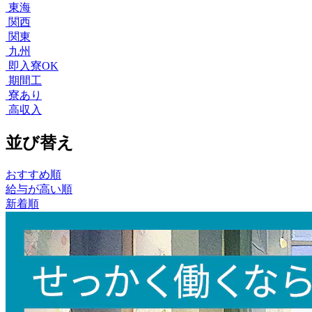
東海
関西
関東
九州
即入寮OK
期間工
寮あり
高収入
並び替え
おすすめ順
給与が高い順
新着順