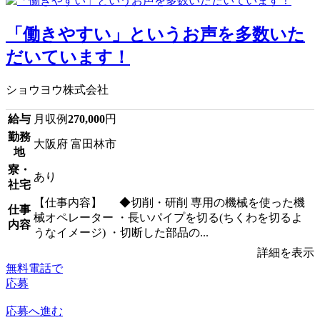
「働きやすい」というお声を多数いた
だいています！
ショウヨウ株式会社
給与
月収例
270,000
円
勤務
大阪府 富田林市
地
寮・
あり
社宅
【仕事内容】 ◆切削・研削 専用の機械を使った機
仕事
械オペレーター ・長いパイプを切る(ちくわを切るよ
内容
うなイメージ) ・切断した部品の...
詳細を表示
無料電話で
応募
応募へ進む