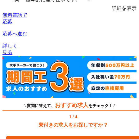
詳細を表示
無料電話で
応募
応募へ進む
詳しく
見る
おすすめ求人
\ 質問に答えて、
をチェック！ /
1 / 4
寮付きの求人をお探しですか？