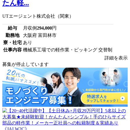
たん軽...
UTエージェント株式会社（関東）
給与
月収例
294,000
円
勤務地
大阪府 富田林市
寮・社宅
あり
仕事内容
機械系工場での軽作業・ピッキング 交替制
詳細を表示
募集が停止しています