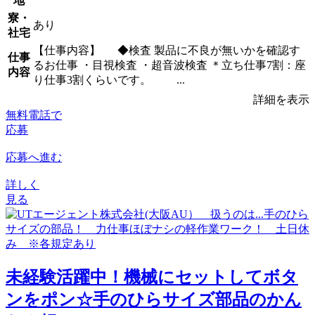
地
寮・
あり
社宅
【仕事内容】 ◆検査 製品に不良が無いかを確認す
仕事
るお仕事 ・目視検査 ・超音波検査 ＊立ち仕事7割：座
内容
り仕事3割くらいです。 ...
詳細を表示
無料電話で
応募
応募へ進む
詳しく
見る
未経験活躍中！機械にセットしてボタ
ンをポン☆手のひらサイズ部品のかん