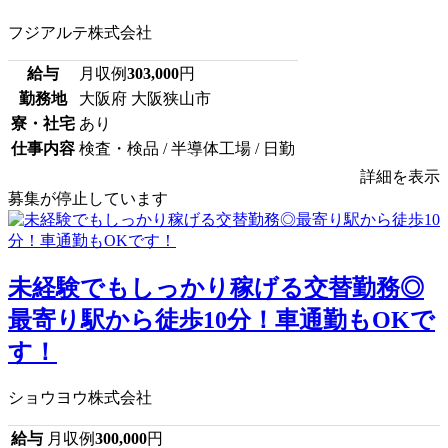
フジアルテ株式会社
給与
月収例
303,000
円
勤務地
大阪府 大阪狭山市
寮・社宅
あり
仕事内容
検査・検品 / 半導体工場 / 日勤
詳細を表示
募集が停止しています
未経験でもしっかり稼げる交替勤務◎
最寄り駅から徒歩10分！車通勤もOKで
す！
ショウヨウ株式会社
給与
月収例
300,000
円