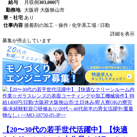
給与
月収例
303,000
円
勤務地
大阪府 大阪狭山市
寮・社宅
あり
仕事内容
接着剤の加工・操作 / 化学系工場 / 日勤
詳細を表示
募集が停止しています
【20〜30代の若手世代活躍中】【快適