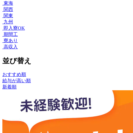
東海
関西
関東
九州
即入寮OK
期間工
寮あり
高収入
並び替え
おすすめ順
給与が高い順
新着順