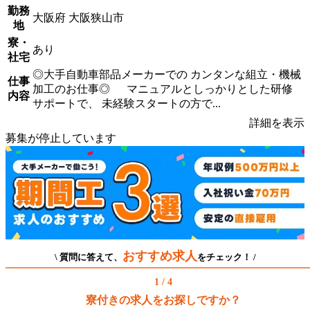
勤務
大阪府 大阪狭山市
地
寮・
あり
社宅
◎大手自動車部品メーカーでの カンタンな組立・機械
仕事
加工のお仕事◎ マニュアルとしっかりとした研修
内容
サポートで、 未経験スタートの方で...
詳細を表示
募集が停止しています
おすすめ求人
\ 質問に答えて、
をチェック！ /
1 / 4
寮付きの求人をお探しですか？