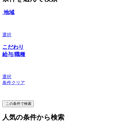
地域
選択
こだわり
給与/職種
選択
条件クリア
この条件で検索
人気の条件から検索