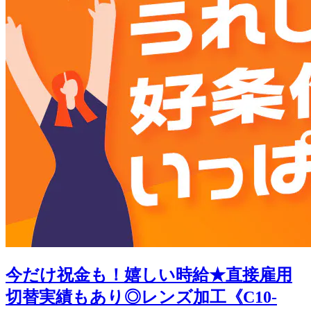
今だけ祝金も！嬉しい時給★直接雇用
切替実績もあり◎レンズ加工《C10-