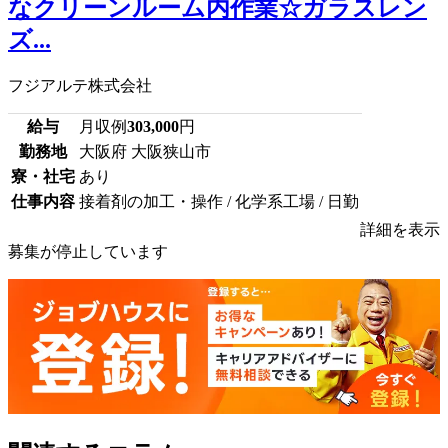
なクリーンルーム内作業☆ガラスレン
ズ...
フジアルテ株式会社
給与
月収例
303,000
円
勤務地
大阪府 大阪狭山市
寮・社宅
あり
仕事内容
接着剤の加工・操作 / 化学系工場 / 日勤
詳細を表示
募集が停止しています