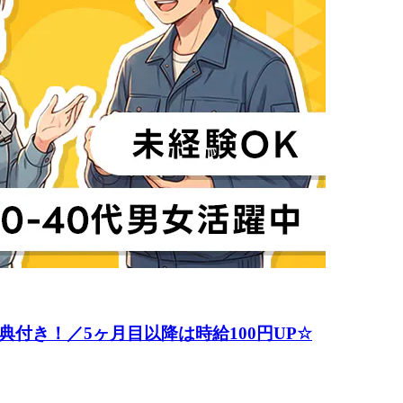
付き！／5ヶ月目以降は時給100円UP☆