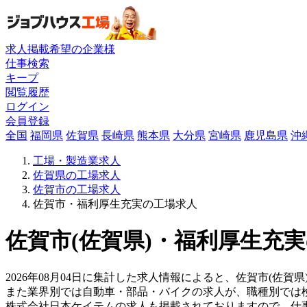
求人掲載希望の企業様
仕事検索
キープ
閲覧履歴
ログイン
会員登録
全国
福岡県
佐賀県
長崎県
熊本県
大分県
宮崎県
鹿児島県
沖
工場・製造業求人
佐賀県の工場求人
佐賀市の工場求人
佐賀市・福利厚生充実の工場求人
佐賀市(佐賀県)・福利厚生充実
2026年08月04日に集計した求人情報によると、佐賀市(佐賀
また業界別では自動車・部品・バイクの求人が、職種別では
株式会社日本ケイテムの求人も掲載されておりますので、仕