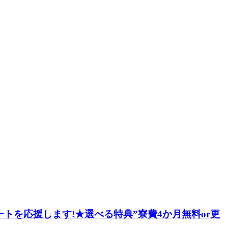
トを応援します!★選べる特典”寮費4か月無料or更