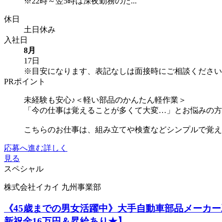
※22時～翌5時は深夜勤務のた...
休日
土日休み
入社日
8月
17日
※目安になります、表記なしは面接時にご相談ください
PRポイント
未経験も安心♪＜軽い部品のかんたん軽作業＞
「今の仕事は覚えることが多くて大変…」とお悩みの方
こちらのお仕事は、組み立てや検査などシンプルで覚えや
応募へ進む
詳しく
見る
スペシャル
株式会社イカイ 九州事業部
《45歳までの男女活躍中》大手自動車部品メーカー
新祝金16万円＆昇給あり★】