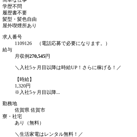
学歴不問
履歴書不要
髪型・髪色自由
屋外喫煙所あり
求人番号
1109126 （電話応募で必要になります。）
給与
月収例
270,545
円
＼入社5ヶ月目以降は時給UP！さらに稼げる！／
【時給】
1,320円
※入社5ヶ月目以降...
勤務地
佐賀県 佐賀市
寮・社宅
あり（無料）
＼生活家電はレンタル無料！／