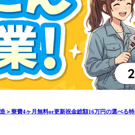
＞寮費4ヶ月無料or更新祝金総額16万円の選べる特典