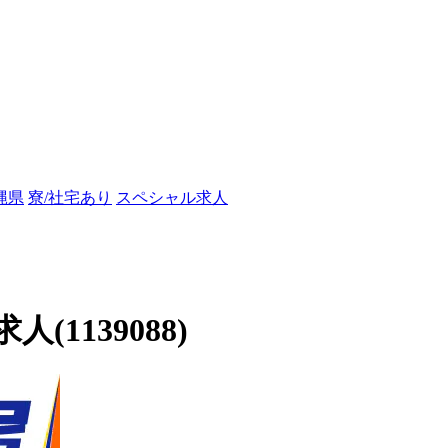
縄県
寮/社宅あり
スペシャル求人
1139088)