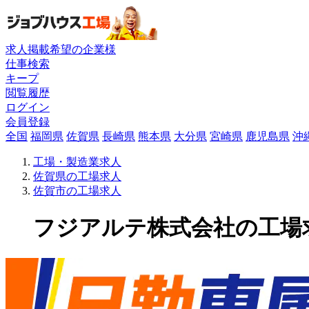
求人掲載希望の企業様
仕事検索
キープ
閲覧履歴
ログイン
会員登録
全国
福岡県
佐賀県
長崎県
熊本県
大分県
宮崎県
鹿児島県
沖
工場・製造業求人
佐賀県の工場求人
佐賀市の工場求人
フジアルテ株式会社の工場求人(