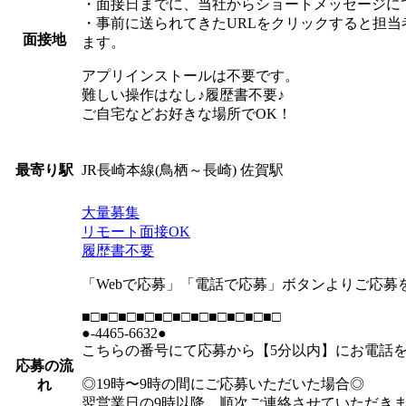
・面接日までに、当社からショートメッセージにて
・事前に送られてきたURLをクリックすると担
面接地
ます。
アプリインストールは不要です。
難しい操作はなし♪履歴書不要♪
ご自宅などお好きな場所でOK！
JR長崎本線(鳥栖～長崎) 佐賀駅
最寄り駅
大量募集
リモート面接OK
履歴書不要
「Webで応募」「電話で応募」ボタンよりご応募
■□■□■□■□■□■□■□■□■□■□■□
●-4465-6632●
こちらの番号にて応募から【5分以内】にお電話
応募の流
◎19時〜9時の間にご応募いただいた場合◎
れ
翌営業日の9時以降、順次ご連絡させていただき