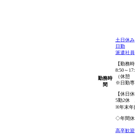
土日休み
日勤
派遣社員
【勤務時
8:50～17:
（休憩 10
勤務時
※日勤専
間
【休日休
5勤2休
※年末年
◇年間休
高卒歓迎