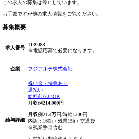
この求人の募集は停止しています。
お手数ですが他の求人情報をご覧ください。
募集概要
1139088
求人番号
※電話応募で必要になります。
フジアルテ株式会社
企業
祝い金・特典あり
週払い
給料前払いOK
月収例
214,000
円
月収例21.4万円/時給1200円
給与詳細
内訳：160h＋残業15h＋交通費
※残業手当含む
＼前払い制度使えます／