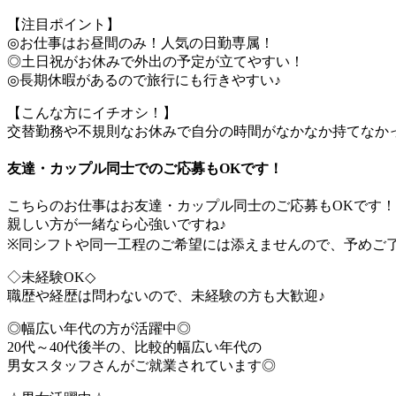
【注目ポイント】
◎お仕事はお昼間のみ！人気の日勤専属！
◎土日祝がお休みで外出の予定が立てやすい！
◎長期休暇があるので旅行にも行きやすい♪
【こんな方にイチオシ！】
交替勤務や不規則なお休みで自分の時間がなかなか持てなか
友達・カップル同士でのご応募もOKです！
こちらのお仕事はお友達・カップル同士のご応募もOKです！
親しい方が一緒なら心強いですね♪
※同シフトや同一工程のご希望には添えませんので、予めご
◇未経験OK◇
職歴や経歴は問わないので、未経験の方も大歓迎♪
◎幅広い年代の方が活躍中◎
20代～40代後半の、比較的幅広い年代の
男女スタッフさんがご就業されています◎