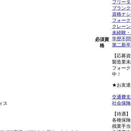
フリータ
ブランク
資格ナシ
フォーク
クレーン
未経験・
学歴不問
必須資
第二新卒
格
【応募資
製造業未
フォーク
中！
★お友達
交通費支
社会保険
ィス
【待遇】
各種保険
残業手当