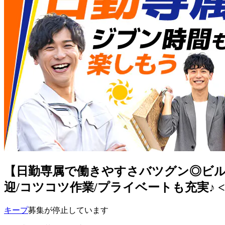
【日勤専属で働きやすさバツグン◎ビルの
迎/コツコツ作業/プライベートも充実♪ <<KU-
キープ
募集が停止しています