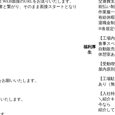
WEB面接のURLをお送りいたします。
交通費支
当者と繋がり、そのまま面接スタートとなり
前払い制
作業服一
有給休暇
退職金制
※各規定
【工場内
食事スペ
福利厚
自動販売
生
休憩室あ
【受動喫
屋内原則
【工場駐
をお願いいたします。
あり（無
【入社特
＼紹介キ
をいたします。
今なら
紹介して
ます。