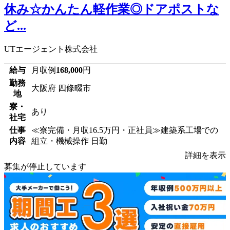
休み☆かんたん軽作業◎ドアポストな
ど...
UTエージェント株式会社
給与
月収例
168,000
円
勤務
大阪府 四條畷市
地
寮・
あり
社宅
仕事
≪寮完備・月収16.5万円・正社員≫建築系工場での
内容
組立・機械操作 日勤
詳細を表示
募集が停止しています