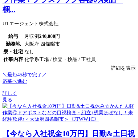
梱...
UTエージェント株式会社
給与
月収例
240,000
円
勤務地
大阪府 四條畷市
寮・社宅
なし
仕事内容
化学系工場 / 検査・検品 / 正社員
詳細を表示
＼最短45秒で完了／
応募へ進む
詳しく
見る
【今なら入社祝金10万円】日勤&土日祝