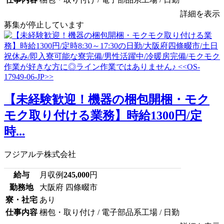
詳細を表示
募集が停止しています
【未経験歓迎！機器の梱包開梱・モク
モク取り付ける業務】時給1300円/定
時...
フジアルテ株式会社
給与
月収例
245,000
円
勤務地
大阪府 四條畷市
寮・社宅
あり
仕事内容
梱包・取り付け / 電子部品系工場 / 日勤