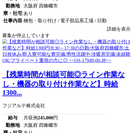
勤務地
大阪府 四條畷市
寮・社宅
あり
仕事内容
梱包・取り付け / 電子部品系工場 / 日勤
詳細を表示
募集が停止しています
【残業時間が相談可能◎ライン作業な
し・機器の取り付け作業など】時給
1300...
フジアルテ株式会社
給与
月収例
245,000
円
勤務地
大阪府 四條畷市
寮・社宅
あり