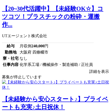
【20~30代活躍中】【未経験OK☆】コ
ツコツ！プラスチックの粉砕・運搬
作...
UTエージェント株式会社
給与
月収例
240,000
円
勤務地
大阪府 四條畷市
寮・社宅
なし
仕事内容
化学系工場 / 機械操作・製造補助 / 正社員
詳細を表示
募集が停止しています
【未経験から安心スタート♪】プライベ
ートも充実♪土日祝休！