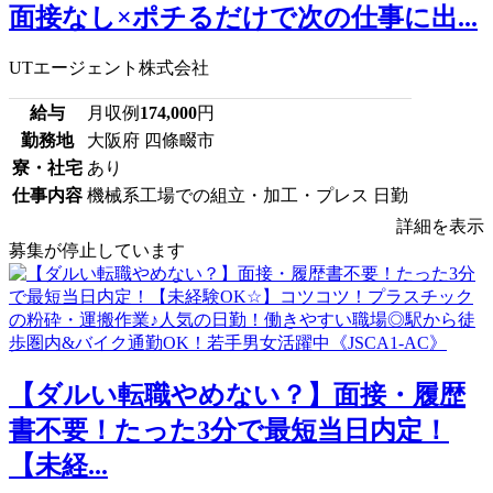
面接なし×ポチるだけで次の仕事に出...
UTエージェント株式会社
給与
月収例
174,000
円
勤務地
大阪府 四條畷市
寮・社宅
あり
仕事内容
機械系工場での組立・加工・プレス 日勤
詳細を表示
募集が停止しています
【ダルい転職やめない？】面接・履歴
書不要！たった3分で最短当日内定！
【未経...