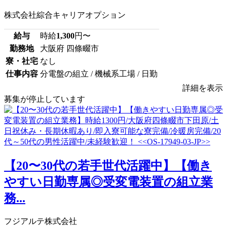
株式会社綜合キャリアオプション
給与
時給
1,300
円〜
勤務地
大阪府 四條畷市
寮・社宅
なし
仕事内容
分電盤の組立 / 機械系工場 / 日勤
詳細を表示
募集が停止しています
【20〜30代の若手世代活躍中】【働き
やすい日勤専属◎受変電装置の組立業
務...
フジアルテ株式会社