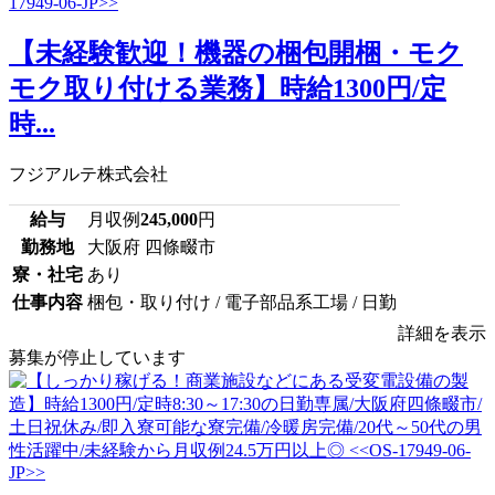
【未経験歓迎！機器の梱包開梱・モク
モク取り付ける業務】時給1300円/定
時...
フジアルテ株式会社
給与
月収例
245,000
円
勤務地
大阪府 四條畷市
寮・社宅
あり
仕事内容
梱包・取り付け / 電子部品系工場 / 日勤
詳細を表示
募集が停止しています