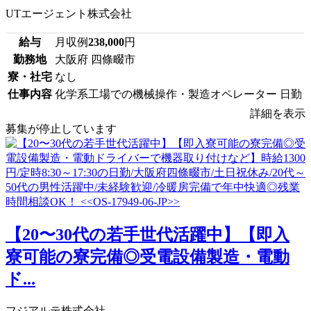
UTエージェント株式会社
給与
月収例
238,000
円
勤務地
大阪府 四條畷市
寮・社宅
なし
仕事内容
化学系工場での機械操作・製造オペレーター 日勤
詳細を表示
募集が停止しています
【20〜30代の若手世代活躍中】【即入
寮可能の寮完備◎受電設備製造・電動
ド...
フジアルテ株式会社