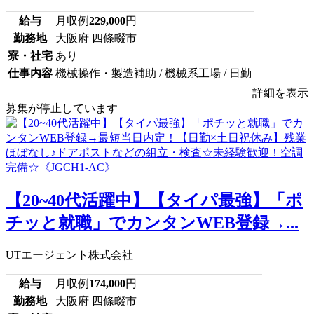
給与
月収例
229,000
円
勤務地
大阪府 四條畷市
寮・社宅
あり
仕事内容
機械操作・製造補助 / 機械系工場 / 日勤
詳細を表示
募集が停止しています
【20~40代活躍中】【タイパ最強】「ポ
チッと就職」でカンタンWEB登録→...
UTエージェント株式会社
給与
月収例
174,000
円
勤務地
大阪府 四條畷市