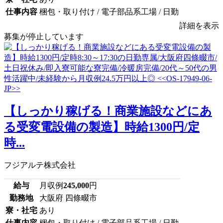
仕事内容
梱包・取り付け / 電子部品系工場 / 日勤
詳細を表示
募集が停止しています
【しっかり稼げる！商業施設などにあ
る受変電設備の製造】時給1300円/定
時...
フジアルテ株式会社
給与
月収例
245,000
円
勤務地
大阪府 四條畷市
寮・社宅
あり
仕事内容
梱包・取り付け / 電子部品系工場 / 日勤