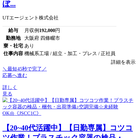
ぼ...
UTエージェント株式会社
給与
月収例
192,000
円
勤務地
大阪府 四條畷市
寮・社宅
あり
仕事内容
機械系工場 / 組立・加工・プレス / 正社員
詳細を表示
＼最短45秒で完了／
応募へ進む
詳しく
見る
【20~40代活躍中】【日勤専属】コツコ
ツ作業！プラスチック容器の検品・