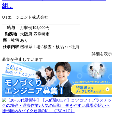
組...
UTエージェント株式会社
給与
月収例
192,000
円
勤務地
大阪府 四條畷市
寮・社宅
あり
仕事内容
機械系工場 / 検査・検品 / 正社員
詳細を表示
募集が停止しています