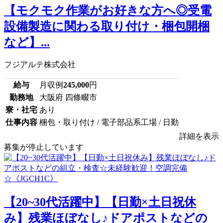
【モクモク作業がお好きな方へ◎受電
設備製造に関わる取り付け・梱包開梱
など】...
フジアルテ株式会社
給与
月収例
245,000
円
勤務地
大阪府 四條畷市
寮・社宅
あり
仕事内容
梱包・取り付け / 電子部品系工場 / 日勤
詳細を表示
募集が停止しています
【20~30代活躍中】【日勤×土日祝休
み】残業ほぼなし♪ドアポストなどの