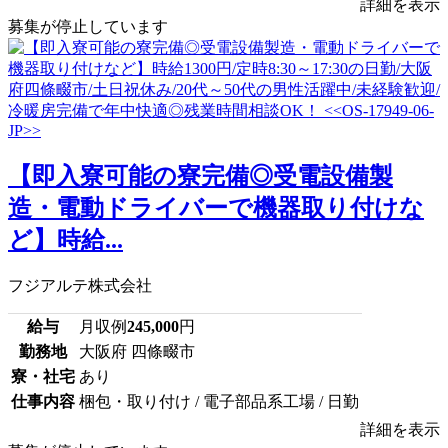
詳細を表示
募集が停止しています
【即入寮可能の寮完備◎受電設備製
造・電動ドライバーで機器取り付けな
ど】時給...
フジアルテ株式会社
給与
月収例
245,000
円
勤務地
大阪府 四條畷市
寮・社宅
あり
仕事内容
梱包・取り付け / 電子部品系工場 / 日勤
詳細を表示