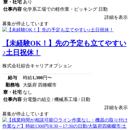
寮・社宅
あり
仕事内容
化学系工場での軽作業・ピッキング 日勤
詳細を表示
募集が停止しています
【未経験OK！】先の予定も立てやすい
♪土日祝休！
株式会社綜合キャリアオプション
給与
時給
1,300
円〜
勤務地
大阪府 四條畷市
寮・社宅
なし
仕事内容
分電盤の組立 / 機械系工場 / 日勤
詳細を表示
募集が停止しています