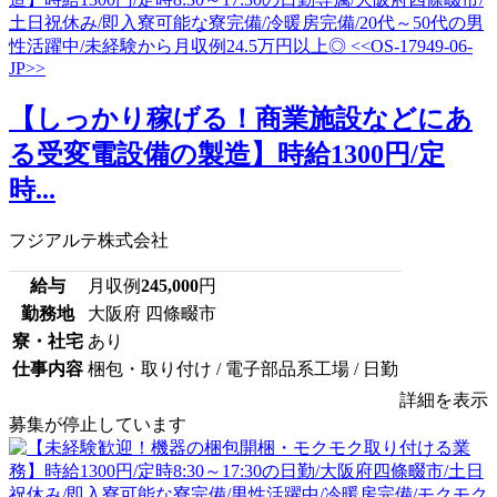
【しっかり稼げる！商業施設などにあ
る受変電設備の製造】時給1300円/定
時...
フジアルテ株式会社
給与
月収例
245,000
円
勤務地
大阪府 四條畷市
寮・社宅
あり
仕事内容
梱包・取り付け / 電子部品系工場 / 日勤
詳細を表示
募集が停止しています