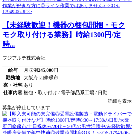
【未経験歓迎！機器の梱包開梱・モク
モク取り付ける業務】時給1300円/定
時...
フジアルテ株式会社
給与
月収例
245,000
円
勤務地
大阪府 四條畷市
寮・社宅
あり
仕事内容
梱包・取り付け / 電子部品系工場 / 日勤
詳細を表示
募集が停止しています