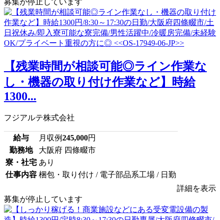
募集が停止しています
【残業時間が相談可能◎ライン作業な
し・機器の取り付け作業など】時給
1300...
フジアルテ株式会社
給与
月収例
245,000
円
勤務地
大阪府 四條畷市
寮・社宅
あり
仕事内容
梱包・取り付け / 電子部品系工場 / 日勤
詳細を表示
募集が停止しています