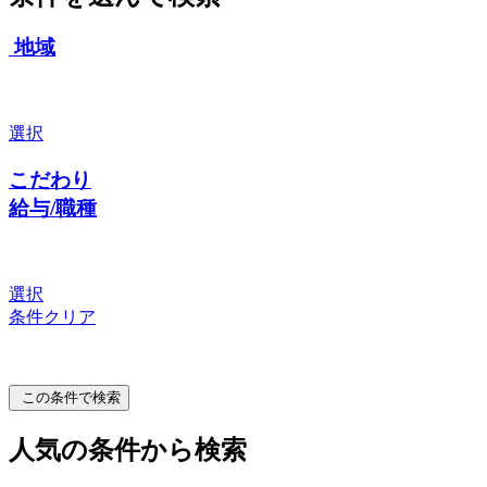
地域
選択
こだわり
給与/職種
選択
条件クリア
この条件で検索
人気の条件から検索