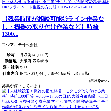
【残業時間が相談可能◎ライン作業な
し・機器の取り付け作業など】時給
1300...
フジアルテ株式会社
給与
月収例
245,000
円
勤務地
大阪府 四條畷市
寮・社宅
あり
仕事内容
梱包・取り付け / 電子部品系工場 / 日勤
詳細を表示
募集が停止しています