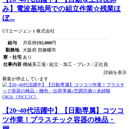
み】電波基地局での組立作業☆残業ほ
ぼ...
UTエージェント株式会社
給与
月収例
192,000
円
勤務地
大阪府 四條畷市
寮・社宅
あり
仕事内容
機械系工場 / 組立・加工・プレス / 正社員
詳細を表示
募集が停止しています
【20~40代活躍中】【日勤専属】コツコ
ツ作業！プラスチック容器の検品・