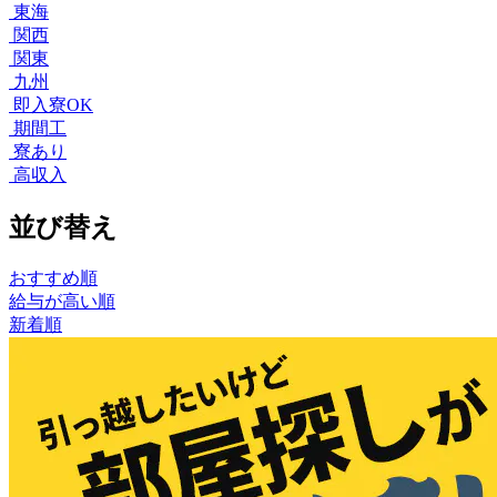
東海
関西
関東
九州
即入寮OK
期間工
寮あり
高収入
並び替え
おすすめ順
給与が高い順
新着順