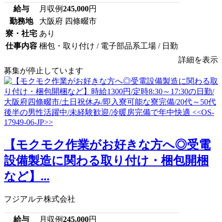
給与
月収例
245,000
円
勤務地
大阪府 四條畷市
寮・社宅
あり
仕事内容
梱包・取り付け / 電子部品系工場 / 日勤
詳細を表示
募集が停止しています
【モクモク作業がお好きな方へ◎受電
設備製造に関わる取り付け・梱包開梱
など】...
フジアルテ株式会社
給与
月収例
245,000
円