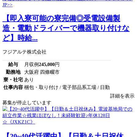
【即入寮可能の寮完備◎受電設備製
造・電動ドライバーで機器取り付けな
ど】時給...
フジアルテ株式会社
給与
月収例
245,000
円
勤務地
大阪府 四條畷市
寮・社宅
あり
仕事内容
梱包・取り付け / 電子部品系工場 / 日勤
詳細を表示
募集が停止しています
【20~40代活躍中】【日勤＆土日祝休