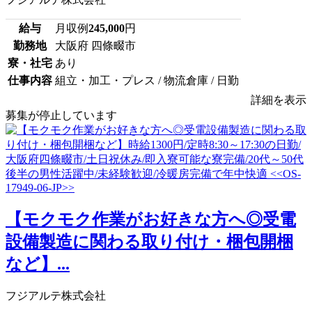
給与
月収例
245,000
円
勤務地
大阪府 四條畷市
寮・社宅
あり
仕事内容
組立・加工・プレス / 物流倉庫 / 日勤
詳細を表示
募集が停止しています
【モクモク作業がお好きな方へ◎受電
設備製造に関わる取り付け・梱包開梱
など】...
フジアルテ株式会社