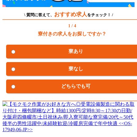
おすすめ求人
\ 質問に答えて、
をチェック！ /
1 / 4
寮付きの求人をお探しですか？
寮あり
寮なし
どちらでも可