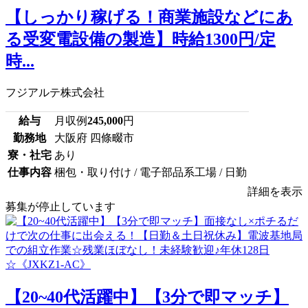
【しっかり稼げる！商業施設などにあ
る受変電設備の製造】時給1300円/定
時...
フジアルテ株式会社
給与
月収例
245,000
円
勤務地
大阪府 四條畷市
寮・社宅
あり
仕事内容
梱包・取り付け / 電子部品系工場 / 日勤
詳細を表示
募集が停止しています
【20~40代活躍中】【3分で即マッチ】