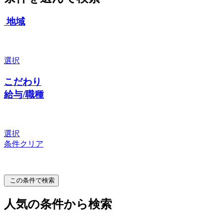
地域
選択
こだわり
給与/職種
選択
条件クリア
この条件で検索
人気の条件から検索