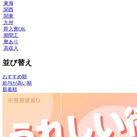
東海
関西
関東
九州
即入寮OK
期間工
寮あり
高収入
並び替え
おすすめ順
給与が高い順
新着順