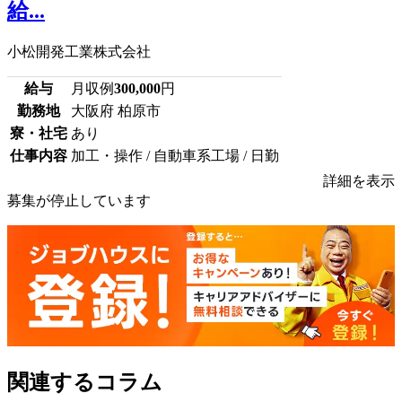
給...
小松開発工業株式会社
給与
月収例
300,000
円
勤務地
大阪府 柏原市
寮・社宅
あり
仕事内容
加工・操作 / 自動車系工場 / 日勤
詳細を表示
募集が停止しています
関連するコラム