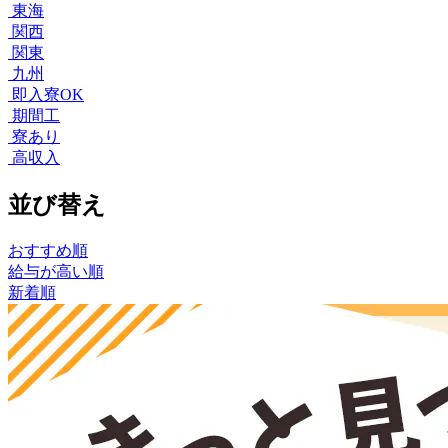
東海
関西
関東
九州
即入寮OK
期間工
寮あり
高収入
並び替え
おすすめ順
給与が高い順
新着順