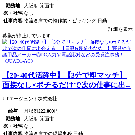
勤務地
大阪府 箕面市
寮・社宅
なし
仕事内容
物流倉庫での軽作業・ピッキング 日勤
詳細を表示
募集が停止しています
【20~40代活躍中】【3分で即マッチ】
面接なし×ポチるだけで次の仕事に出...
UTエージェント株式会社
給与
月収例
222,000
円
勤務地
大阪府 箕面市
寮・社宅
なし
仕事内容
物流倉庫での現場事務 日勤