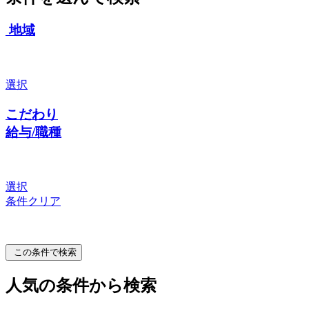
地域
選択
こだわり
給与/職種
選択
条件クリア
この条件で検索
人気の条件から検索