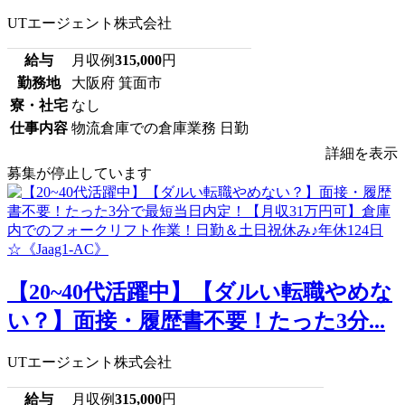
UTエージェント株式会社
給与
月収例
315,000
円
勤務地
大阪府 箕面市
寮・社宅
なし
仕事内容
物流倉庫での倉庫業務 日勤
詳細を表示
募集が停止しています
【20~40代活躍中】【ダルい転職やめな
い？】面接・履歴書不要！たった3分...
UTエージェント株式会社
給与
月収例
315,000
円