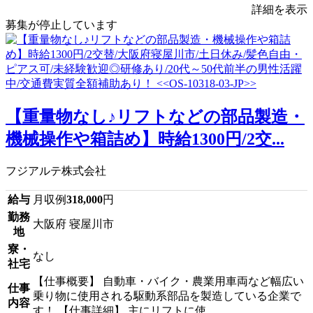
詳細を表示
募集が停止しています
【重量物なし♪リフトなどの部品製造・
機械操作や箱詰め】時給1300円/2交...
フジアルテ株式会社
給与
月収例
318,000
円
勤務
大阪府 寝屋川市
地
寮・
なし
社宅
【仕事概要】 自動車・バイク・農業用車両など幅広い
仕事
乗り物に使用される駆動系部品を製造している企業で
内容
す！ 【仕事詳細】 主にリフトに使...