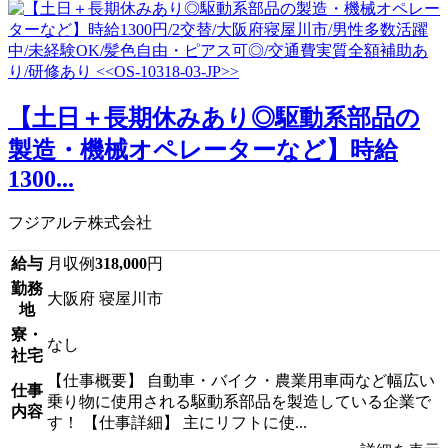
【土日＋長期休みあり◎駆動系部品の
製造・機械オペレーターなど】時給
1300...
フジアルテ株式会社
給与
月収例
318,000
円
勤務
大阪府 寝屋川市
地
寮・
なし
社宅
【仕事概要】 自動車・バイク・農業用車両など幅広い
仕事
乗り物に使用される駆動系部品を製造している企業で
内容
す！ 【仕事詳細】 主にリフトに使...