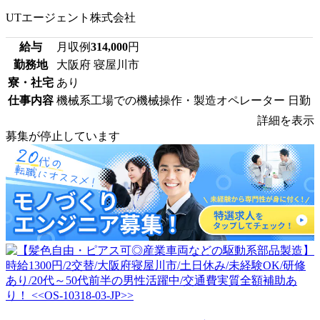
UTエージェント株式会社
給与
月収例
314,000
円
勤務地
大阪府 寝屋川市
寮・社宅
あり
仕事内容
機械系工場での機械操作・製造オペレーター 日勤
詳細を表示
募集が停止しています