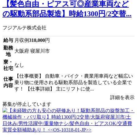
【髪色自由・ピアス可◎産業車両など
の駆動系部品製造】時給1300円/2交替...
フジアルテ株式会社
給与
月収例
318,000
円
勤務
大阪府 寝屋川市
地
寮・
なし
社宅
【仕事概要】 自動車・バイク・農業用車両など幅広い
仕事
乗り物に使用される駆動系部品を製造している企業で
内容
す！ 【仕事詳細】 主にリフトに使...
詳細を表示
募集が停止しています