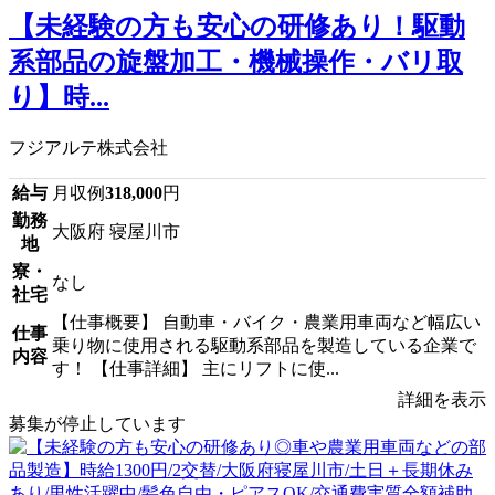
【未経験の方も安心の研修あり！駆動
系部品の旋盤加工・機械操作・バリ取
り】時...
フジアルテ株式会社
給与
月収例
318,000
円
勤務
大阪府 寝屋川市
地
寮・
なし
社宅
【仕事概要】 自動車・バイク・農業用車両など幅広い
仕事
乗り物に使用される駆動系部品を製造している企業で
内容
す！ 【仕事詳細】 主にリフトに使...
詳細を表示
募集が停止しています