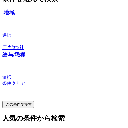
地域
選択
こだわり
給与/職種
選択
条件クリア
この条件で検索
人気の条件から検索