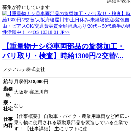
詳細を表示
募集が停止しています
【重量物ナシ◎車両部品の旋盤加工・
バリ取り・検査】時給1300円/2交替/...
フジアルテ株式会社
給与
月収例
318,000
円
勤務
大阪府 寝屋川市
地
寮・
なし
社宅
【仕事概要】 自動車・バイク・農業用車両など幅広い
仕事
乗り物に使用される駆動系部品を製造している企業で
内容
す！ 【仕事詳細】 主にリフトに使...