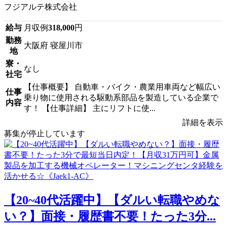
フジアルテ株式会社
給与
月収例
318,000
円
勤務
大阪府 寝屋川市
地
寮・
なし
社宅
【仕事概要】 自動車・バイク・農業用車両など幅広い
仕事
乗り物に使用される駆動系部品を製造している企業で
内容
す！ 【仕事詳細】 主にリフトに使...
詳細を表示
募集が停止しています
【20~40代活躍中】【ダルい転職やめな
い？】面接・履歴書不要！たった3分...