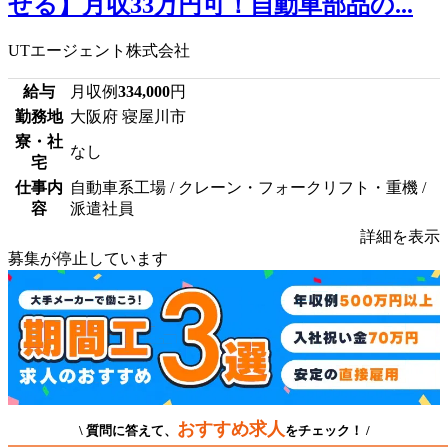
せる】月収33万円可！自動車部品の...
UTエージェント株式会社
給与
月収例
334,000
円
勤務地
大阪府 寝屋川市
寮・社
なし
宅
仕事内
自動車系工場 / クレーン・フォークリフト・重機 /
容
派遣社員
詳細を表示
募集が停止しています
おすすめ求人
\ 質問に答えて、
をチェック！ /