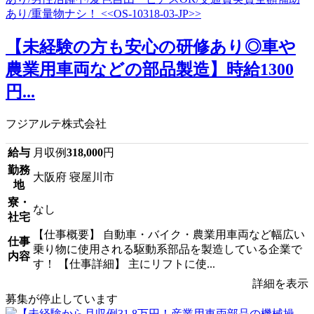
【未経験の方も安心の研修あり◎車や
農業用車両などの部品製造】時給1300
円...
フジアルテ株式会社
給与
月収例
318,000
円
勤務
大阪府 寝屋川市
地
寮・
なし
社宅
【仕事概要】 自動車・バイク・農業用車両など幅広い
仕事
乗り物に使用される駆動系部品を製造している企業で
内容
す！ 【仕事詳細】 主にリフトに使...
詳細を表示
募集が停止しています