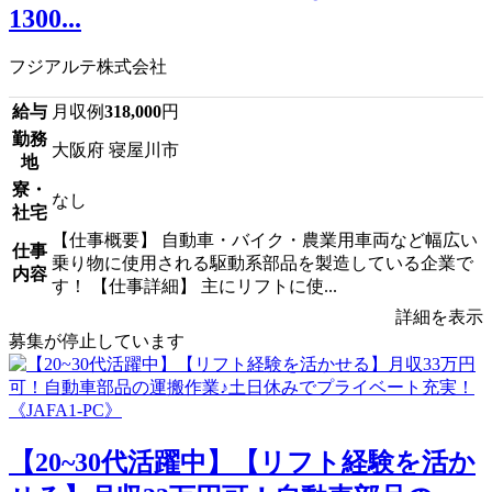
1300...
フジアルテ株式会社
給与
月収例
318,000
円
勤務
大阪府 寝屋川市
地
寮・
なし
社宅
【仕事概要】 自動車・バイク・農業用車両など幅広い
仕事
乗り物に使用される駆動系部品を製造している企業で
内容
す！ 【仕事詳細】 主にリフトに使...
詳細を表示
募集が停止しています
【20~30代活躍中】【リフト経験を活か