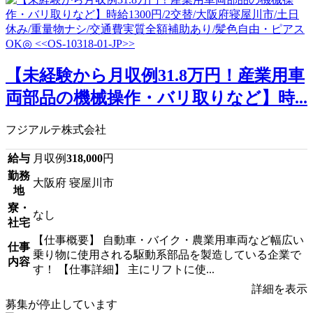
【未経験から月収例31.8万円！産業用車
両部品の機械操作・バリ取りなど】時...
フジアルテ株式会社
給与
月収例
318,000
円
勤務
大阪府 寝屋川市
地
寮・
なし
社宅
【仕事概要】 自動車・バイク・農業用車両など幅広い
仕事
乗り物に使用される駆動系部品を製造している企業で
内容
す！ 【仕事詳細】 主にリフトに使...
詳細を表示
募集が停止しています