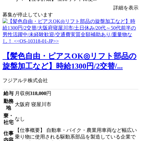
詳細を表示
募集が停止しています
【髪色自由・ピアスOK◎リフト部品の
旋盤加工など】時給1300円/2交替/...
フジアルテ株式会社
給与
月収例
318,000
円
勤務
大阪府 寝屋川市
地
寮・
なし
社宅
【仕事概要】 自動車・バイク・農業用車両など幅広い
仕事
乗り物に使用される駆動系部品を製造している企業で
内容