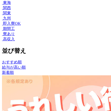
東海
関西
関東
九州
即入寮OK
期間工
寮あり
高収入
並び替え
おすすめ順
給与が高い順
新着順