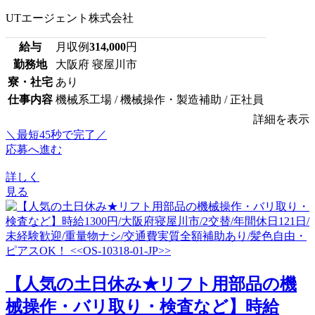
UTエージェント株式会社
給与
月収例
314,000
円
勤務地
大阪府 寝屋川市
寮・社宅
あり
仕事内容
機械系工場 / 機械操作・製造補助 / 正社員
詳細を表示
＼最短45秒で完了／
応募へ進む
詳しく
見る
【人気の土日休み★リフト用部品の機
械操作・バリ取り・検査など】時給