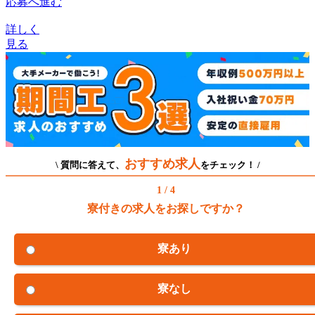
応募へ進む
詳しく
見る
おすすめ求人
\ 質問に答えて、
をチェック！ /
1 / 4
寮付きの求人をお探しですか？
寮あり
寮なし