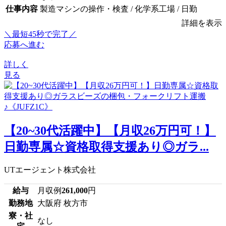
仕事内容
製造マシンの操作・検査 / 化学系工場 / 日勤
詳細を表示
＼最短45秒で完了／
応募へ進む
詳しく
見る
【20~30代活躍中】【月収26万円可！】
日勤専属☆資格取得支援あり◎ガラ...
UTエージェント株式会社
給与
月収例
261,000
円
勤務地
大阪府 枚方市
寮・社
なし