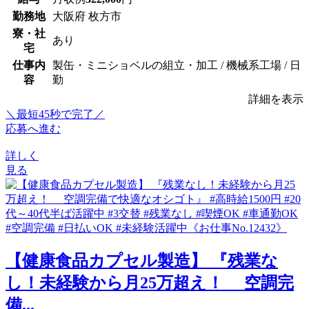
勤務地
大阪府 枚方市
寮・社
あり
宅
仕事内
製缶・ミニショベルの組立・加工 / 機械系工場 / 日
容
勤
詳細を表示
＼最短45秒で完了／
応募へ進む
詳しく
見る
【健康食品カプセル製造】 『残業な
し！未経験から月25万超え！ 空調完
備...