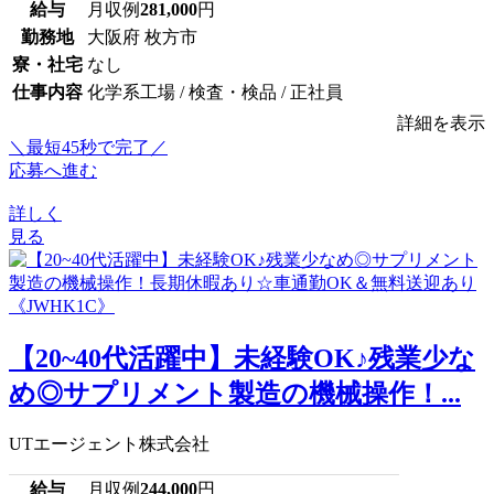
給与
月収例
281,000
円
勤務地
大阪府 枚方市
寮・社宅
なし
仕事内容
化学系工場 / 検査・検品 / 正社員
詳細を表示
＼最短45秒で完了／
応募へ進む
詳しく
見る
【20~40代活躍中】未経験OK♪残業少な
め◎サプリメント製造の機械操作！...
UTエージェント株式会社
給与
月収例
244,000
円