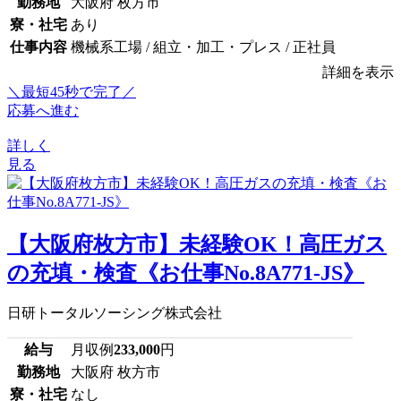
勤務地
大阪府 枚方市
寮・社宅
あり
仕事内容
機械系工場 / 組立・加工・プレス / 正社員
詳細を表示
＼最短45秒で完了／
応募へ進む
詳しく
見る
【大阪府枚方市】未経験OK！高圧ガス
の充填・検査《お仕事No.8A771-JS》
日研トータルソーシング株式会社
給与
月収例
233,000
円
勤務地
大阪府 枚方市
寮・社宅
なし