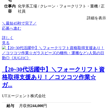
宅
仕事内
化学系工場 / クレーン・フォークリフト・重機 / 正
容
社員
詳細を表示
＼最短45秒で完了／
応募へ進む
詳しく
見る
【20~30代活躍中】＼フォークリフト資
格取得支援あり！／コツコツ作業☆
ガ...
UTエージェント株式会社
給与
月収例
244,000
円