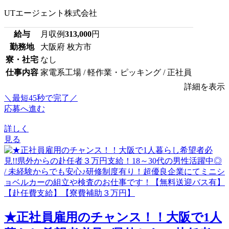
UTエージェント株式会社
給与
月収例
313,000
円
勤務地
大阪府 枚方市
寮・社宅
なし
仕事内容
家電系工場 / 軽作業・ピッキング / 正社員
詳細を表示
＼最短45秒で完了／
応募へ進む
詳しく
見る
★正社員雇用のチャンス！！大阪で1人