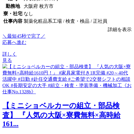
勤務地
大阪府 枚方市
寮・社宅
なし
仕事内容
製薬化粧品系工場 / 検査・検品 / 正社員
詳細を表示
＼最短45秒で完了／
応募へ進む
詳しく
見る
【ミニショベルカーの組立・部品検
査】 『人気の大阪×寮費無料×高時給
161...