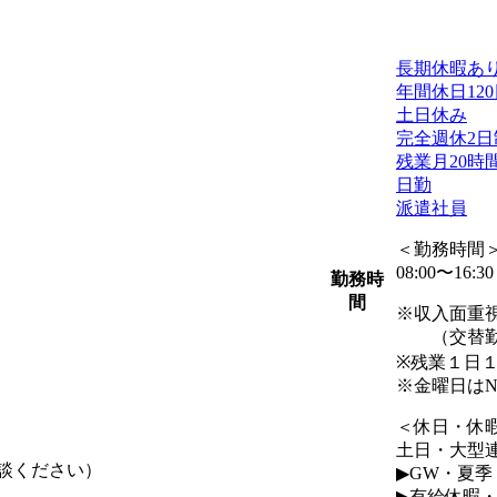
長期休暇あ
年間休日12
土日休み
完全週休2日
残業月20時
日勤
派遣社員
＜勤務時間
08:00〜1
勤務時
間
※収入面重
（交替勤務
※残業１日
※金曜日は
＜休日・休
土日・大型連
談ください）
▶GW・夏
▶有給休暇