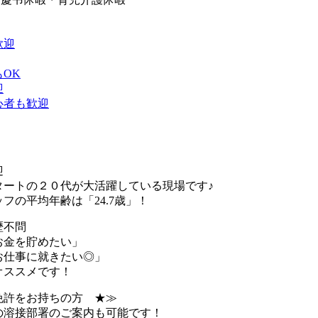
歓迎
OK
迎
心者も歓迎
迎
ートの２０代が大活躍している現場です♪
の平均年齢は「24.7歳」！
歴不問
お金を貯めたい」
お仕事に就きたい◎」
オススメです！
免許をお持ちの方 ★≫
円の溶接部署のご案内も可能です！