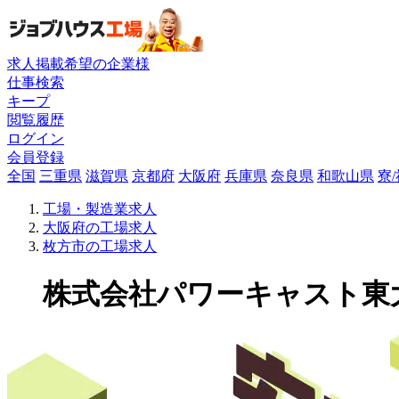
求人掲載希望の企業様
仕事検索
キープ
閲覧履歴
ログイン
会員登録
全国
三重県
滋賀県
京都府
大阪府
兵庫県
奈良県
和歌山県
寮
工場・製造業求人
大阪府の工場求人
枚方市の工場求人
株式会社パワーキャスト東大阪