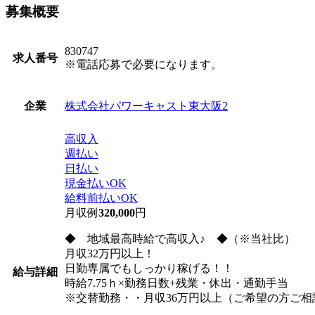
募集概要
830747
求人番号
※電話応募で必要になります。
株式会社パワーキャスト東大阪2
企業
高収入
週払い
日払い
現金払いOK
給料前払いOK
月収例
320,000
円
◆ 地域最高時給で高収入♪ ◆（※当社比）
月収32万円以上！
日勤専属でもしっかり稼げる！！
給与詳細
時給7.75ｈ×勤務日数+残業・休出・通勤手当
※交替勤務・・月収36万円以上（ご希望の方ご相