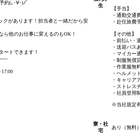
(｡･∀･)ﾉﾞ
生
【手当】
・通勤交通
ェックがあります！担当者と一緒だから安
・赴任旅費
なら他のお仕事に変えるのもOK！
【その他】
・前払い・
・送迎バス
タートできます！
・マイカー
-----
・制服無償
・作業服無
7:00
・ヘルメッ
・キャリア
・ストレス
・社員登用
※当社規定
寮・社
あり（無料
宅