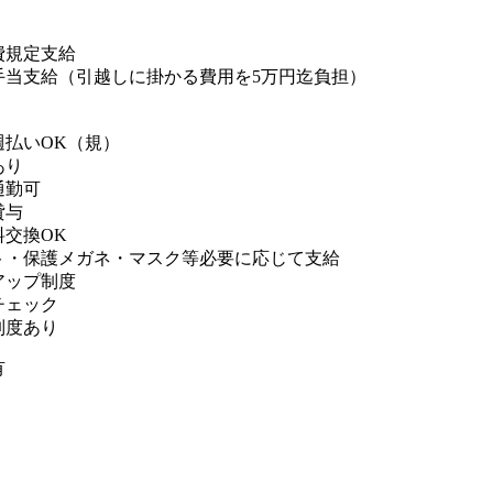
費規定支給
手当支給（引越しに掛かる費用を5万円迄負担）
週払いOK（規）
あり
通勤可
貸与
料交換OK
ト・保護メガネ・マスク等必要に応じて支給
アップ制度
チェック
制度あり
有
）