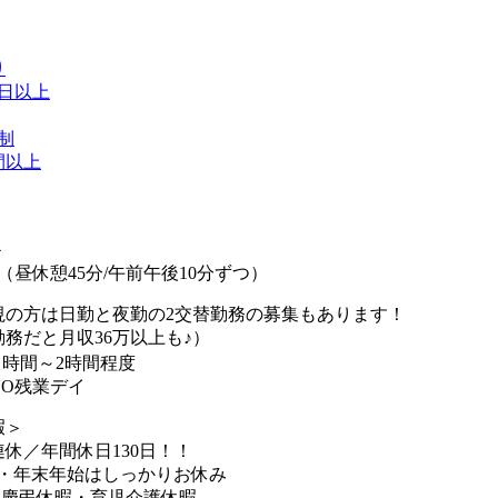
り
0日以上
制
間以上
＞
6:30（昼休憩45分/午前午後10分ずつ）
視の方は日勤と夜勤の2交替勤務の募集もあります！
だと月収36万以上も♪）
１時間～2時間程度
NO残業デイ
暇＞
休／年間休日130日！！
季・年末年始はしっかりお休み
・慶弔休暇・育児介護休暇