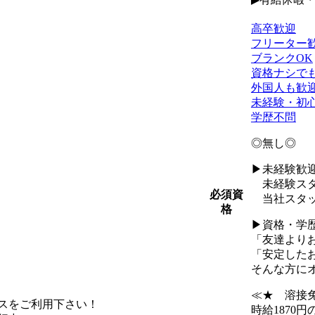
高卒歓迎
フリーター
ブランクOK
資格ナシでも
外国人も歓
未経験・初
学歴不問
◎無し◎
▶未経験歓
未経験スタ
必須資
当社スタッフ
格
▶資格・学
「友達より
「安定した
そんな方に
≪★ 溶接
スをご利用下さい！
時給1870