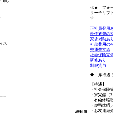
行中♪
≪★ フォ
リーチリフ
K！
す！
正社員登用
赴任旅費の
家賃補助あ
ィス
引越費用の
交通費支給
社会保険完
研修あり
制服貸与
◆ 厚待遇
【待遇】
・社会保険
・寮完備（
-----
・有給休暇
・慶弔休暇
・お友達紹
福利厚