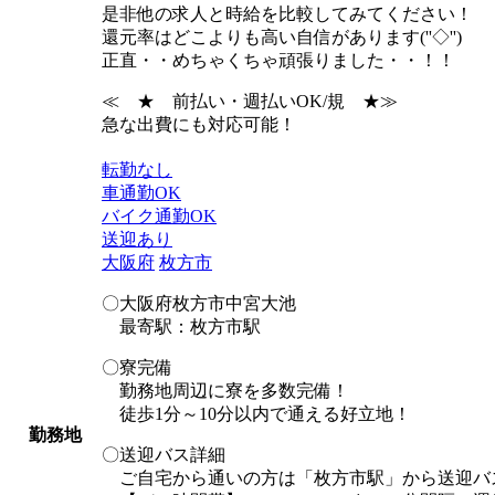
是非他の求人と時給を比較してみてください！
還元率はどこよりも高い自信があります(''◇'')ゞ
正直・・めちゃくちゃ頑張りました・・！！
≪ ★ 前払い・週払いOK/規 ★≫
急な出費にも対応可能！
転勤なし
車通勤OK
バイク通勤OK
送迎あり
大阪府
枚方市
〇大阪府枚方市中宮大池
最寄駅：枚方市駅
〇寮完備
勤務地周辺に寮を多数完備！
徒歩1分～10分以内で通える好立地！
勤務地
〇送迎バス詳細
ご自宅から通いの方は「枚方市駅」から送迎バ