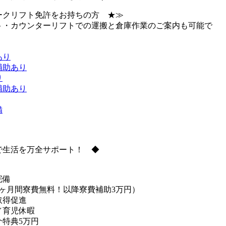
ークリフト免許をお持ちの方 ★≫
ト・カウンターリフトでの運搬と倉庫作業のご案内も可能で
あり
補助あり
り
補助あり
備
で生活を万全サポート！ ◆
完備
3ヶ月間寮費無料！以降寮費補助3万円）
取得促進
／育児休暇
介特典5万円