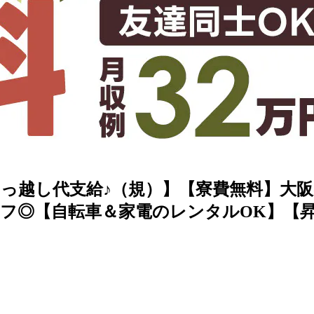
【引っ越し代支給♪（規）】【寮費無料】大
フ◎【自転車＆家電のレンタルOK】【昇