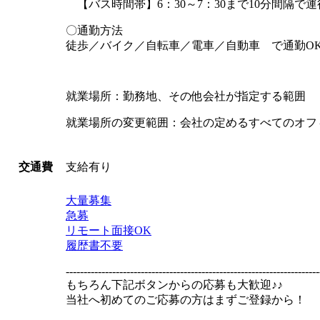
【バス時間帯】6：30～7：30まで10分間隔で運
〇通勤方法
徒歩／バイク／自転車／電車／自動車 で通勤O
就業場所：勤務地、その他会社が指定する範囲
就業場所の変更範囲：会社の定めるすべてのオフ
支給有り
交通費
大量募集
急募
リモート面接OK
履歴書不要
-----------------------------------------------------------------------
もちろん下記ボタンからの応募も大歓迎♪♪
当社へ初めてのご応募の方はまずご登録から！