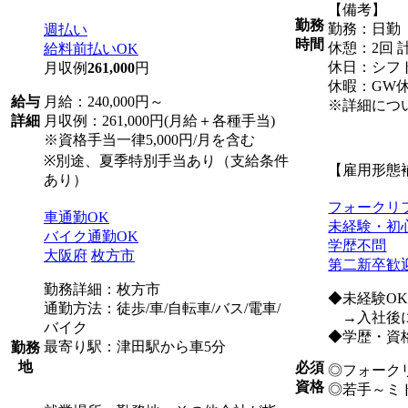
【備考】
勤務
勤務：日勤
週払い
時間
休憩：2回 計
給料前払いOK
休日：シフト
月収例
261,000
円
休暇：GW
月給：240,000円～
給与
※詳細につ
月収例：261,000円(月給＋各種手当)
詳細
※資格手当一律5,000円/月を含む
※別途、夏季特別手当あり（支給条件
【雇用形態
あり）
フォークリ
車通勤OK
未経験・初
バイク通勤OK
学歴不問
大阪府
枚方市
第二新卒歓
勤務詳細：枚方市
◆未経験O
通勤方法：徒歩/車/自転車/バス/電車/
→入社後に
バイク
◆学歴・資
最寄り駅：津田駅から車5分
勤務
地
必須
◎フォーク
資格
◎若手～ミ