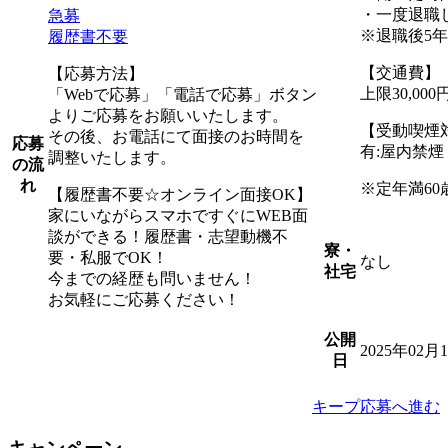
・一度退職
急募
※退職後5
履歴書不要
【交通費】
【応募方法】
上限30,0
「Webで応募」「電話で応募」ボタン
よりご応募をお願いいたします。
【受動喫煙
その後、お電話にて面接のお時間を
応募
有:屋内禁
調整いたします。
の流
れ
※定年満60
【履歴書不要☆オンライン面接OK】
家にいながらスマホですぐにWEB面
談ができる！履歴書・志望動機不
寮・
要・私服でOK！
なし
社宅
今までの経歴も問いません！
お気軽にご応募ください！
公開
2025年02月
日
キープ
応募へ進む