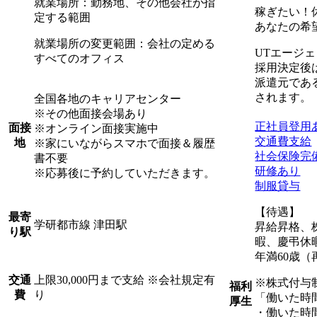
就業場所：勤務地、その他会社が指
稼ぎたい！
定する範囲
あなたの希
就業場所の変更範囲：会社の定める
UTエージ
すべてのオフィス
採用決定後
派遣元であ
されます。
全国各地のキャリアセンター
※その他面接会場あり
正社員登用
面接
※オンライン面接実施中
交通費支給
地
※家にいながらスマホで面接＆履歴
社会保険完
書不要
研修あり
※応募後に予約していただきます。
制服貸与
【待遇】
最寄
学研都市線 津田駅
昇給昇格、
り駅
暇、慶弔休
年満60歳（
上限30,000円まで支給 ※会社規定有
交通
※株式付与
福利
り
費
「働いた時
厚生
・働いた時