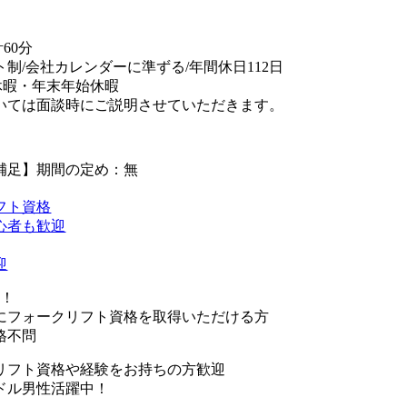
60分
制/会社カレンダーに準ずる/年間休日112日
休暇・年末年始休暇
いては面談時にご説明させていただきます。
補足】期間の定め：無
フト資格
心者も歓迎
迎
K！
フォークリフト資格を取得いただける方
格不問
リフト資格や経験をお持ちの方歓迎
ドル男性活躍中！