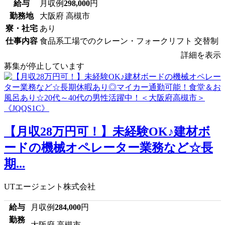
給与
月収例
298,000
円
勤務地
大阪府 高槻市
寮・社宅
あり
仕事内容
食品系工場でのクレーン・フォークリフト 交替制
詳細を表示
募集が停止しています
【月収28万円可！】未経験OK♪建材ボ
ードの機械オペレーター業務など☆長
期...
UTエージェント株式会社
給与
月収例
284,000
円
勤務
大阪府 高槻市