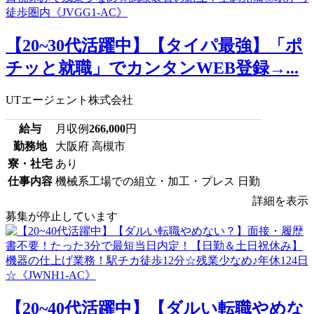
【20~30代活躍中】【タイパ最強】「ポ
チッと就職」でカンタンWEB登録→...
UTエージェント株式会社
給与
月収例
266,000
円
勤務地
大阪府 高槻市
寮・社宅
あり
仕事内容
機械系工場での組立・加工・プレス 日勤
詳細を表示
募集が停止しています
【20~40代活躍中】【ダルい転職やめな