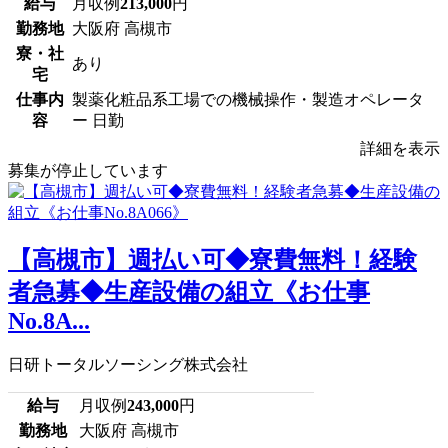
給与
月収例
213,000
円
勤務地
大阪府 高槻市
寮・社
あり
宅
仕事内
製薬化粧品系工場での機械操作・製造オペレータ
容
ー 日勤
詳細を表示
募集が停止しています
【高槻市】週払い可◆寮費無料！経験
者急募◆生産設備の組立《お仕事
No.8A...
日研トータルソーシング株式会社
給与
月収例
243,000
円
勤務地
大阪府 高槻市