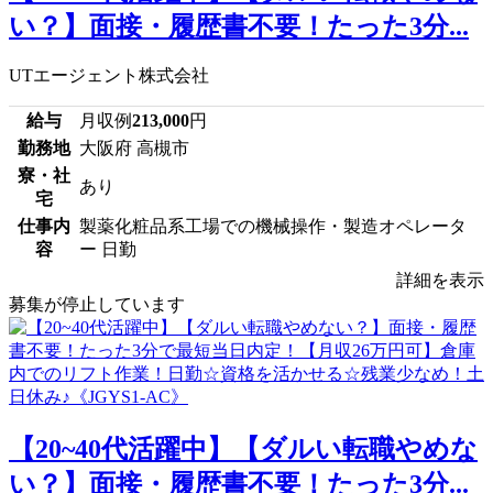
い？】面接・履歴書不要！たった3分...
UTエージェント株式会社
給与
月収例
213,000
円
勤務地
大阪府 高槻市
寮・社
あり
宅
仕事内
製薬化粧品系工場での機械操作・製造オペレータ
容
ー 日勤
詳細を表示
募集が停止しています
【20~40代活躍中】【ダルい転職やめな
い？】面接・履歴書不要！たった3分...