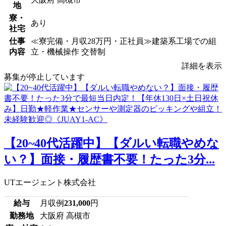
地
寮・
あり
社宅
仕事
≪寮完備・月収28万円・正社員≫建築系工場での組
内容
立・機械操作 交替制
詳細を表示
募集が停止しています
【20~40代活躍中】【ダルい転職やめな
い？】面接・履歴書不要！たった3分...
UTエージェント株式会社
給与
月収例
231,000
円
勤務地
大阪府 高槻市