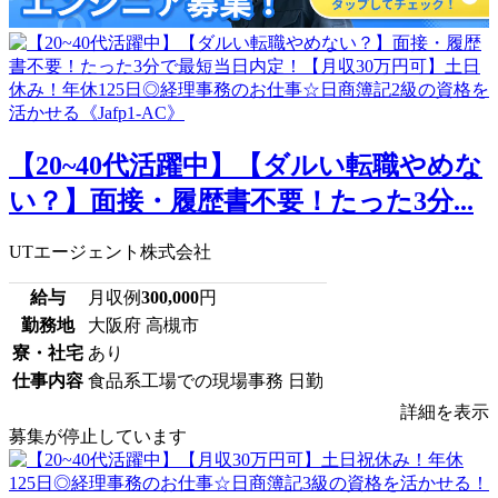
【20~40代活躍中】【ダルい転職やめな
い？】面接・履歴書不要！たった3分...
UTエージェント株式会社
給与
月収例
300,000
円
勤務地
大阪府 高槻市
寮・社宅
あり
仕事内容
食品系工場での現場事務 日勤
詳細を表示
募集が停止しています