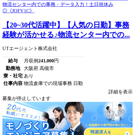
【20~30代活躍中】【人気の日勤】事務
経験が活かせる♪物流センター内での...
UTエージェント株式会社
給与
月収例
241,000
円
勤務地
大阪府 高槻市
寮・社宅
あり
仕事内容
物流倉庫での現場事務 日勤
詳細を表示
募集が停止しています