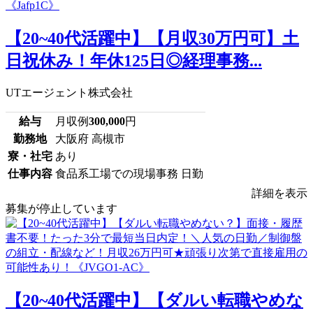
【20~40代活躍中】【月収30万円可】土
日祝休み！年休125日◎経理事務...
UTエージェント株式会社
給与
月収例
300,000
円
勤務地
大阪府 高槻市
寮・社宅
あり
仕事内容
食品系工場での現場事務 日勤
詳細を表示
募集が停止しています
【20~40代活躍中】【ダルい転職やめな