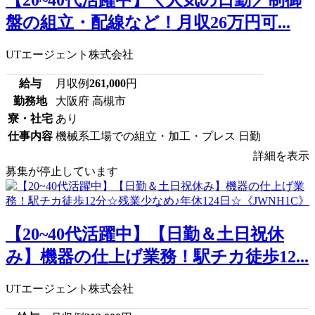
【20~40代活躍中】＼人気の日勤／制御
盤の組立・配線など！月収26万円可...
UTエージェント株式会社
給与
月収例
261,000
円
勤務地
大阪府 高槻市
寮・社宅
あり
仕事内容
機械系工場での組立・加工・プレス 日勤
詳細を表示
募集が停止しています
【20~40代活躍中】【日勤＆土日祝休
み】機器の仕上げ業務！駅チカ徒歩12...
UTエージェント株式会社