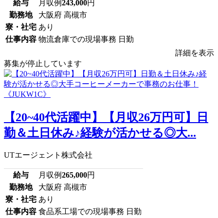
給与
月収例
243,000
円
勤務地
大阪府 高槻市
寮・社宅
あり
仕事内容
物流倉庫での現場事務 日勤
詳細を表示
募集が停止しています
【20~40代活躍中】【月収26万円可】日
勤＆土日休み♪経験が活かせる◎大...
UTエージェント株式会社
給与
月収例
265,000
円
勤務地
大阪府 高槻市
寮・社宅
あり
仕事内容
食品系工場での現場事務 日勤