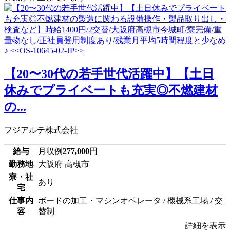
【20〜30代の若手世代活躍中】【土日
休みでプライベートも充実◎不燃建材
の...
フジアルテ株式会社
給与
月収例
277,000
円
勤務地
大阪府 高槻市
寮・社
あり
宅
仕事内
ボードの加工・マシンオペレータ / 機械系工場 / 交
容
替制
詳細を表示