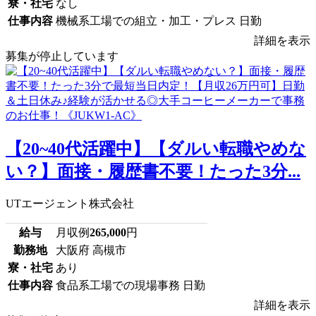
寮・社宅
なし
仕事内容
機械系工場での組立・加工・プレス 日勤
詳細を表示
募集が停止しています
【20~40代活躍中】【ダルい転職やめな
い？】面接・履歴書不要！たった3分...
UTエージェント株式会社
給与
月収例
265,000
円
勤務地
大阪府 高槻市
寮・社宅
あり
仕事内容
食品系工場での現場事務 日勤
詳細を表示