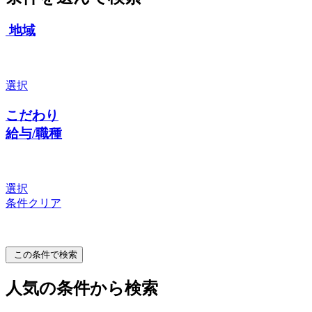
地域
選択
こだわり
給与/職種
選択
条件クリア
この条件で検索
人気の条件から検索