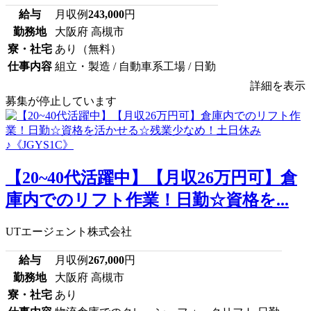
給与
月収例
243,000
円
勤務地
大阪府 高槻市
寮・社宅
あり（無料）
仕事内容
組立・製造 / 自動車系工場 / 日勤
詳細を表示
募集が停止しています
【20~40代活躍中】【月収26万円可】倉
庫内でのリフト作業！日勤☆資格を...
UTエージェント株式会社
給与
月収例
267,000
円
勤務地
大阪府 高槻市
寮・社宅
あり