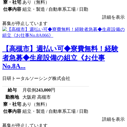
寮・社宅
あり（無料）
仕事内容
組立・製造 / 自動車系工場 / 日勤
詳細を表示
募集が停止しています
【高槻市】週払い可◆寮費無料！経験
者急募◆生産設備の組立《お仕事
No.8A...
日研トータルソーシング株式会社
給与
月収例
243,000
円
勤務地
大阪府 高槻市
寮・社宅
あり（無料）
仕事内容
組立・製造 / 自動車系工場 / 日勤
詳細を表示
募集が停止しています