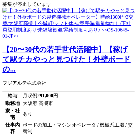
募集が停止しています
【20〜30代の若手世代活躍中】【稼げ
て駅チカやっと見つけた！外壁ボード
の...
フジアルテ株式会社
給与
月収例
291,000
円
勤務地
大阪府 高槻市
寮・社
あり
宅
仕事内
ボードの加工・マシンオペレータ / 機械系工場 / 交
容
替制