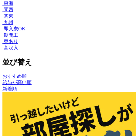
東海
関西
関東
九州
即入寮OK
期間工
寮あり
高収入
並び替え
おすすめ順
給与が高い順
新着順