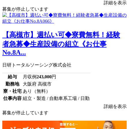
詳細を表示
募集が停止しています
【高槻市】週払い可◆寮費無料！経験
者急募◆生産設備の組立《お仕事
No.8A...
日研トータルソーシング株式会社
給与
月収例
243,000
円
勤務地
大阪府 高槻市
寮・社宅
あり（無料）
仕事内容
組立・製造 / 自動車系工場 / 日勤
詳細を表示
募集が停止しています