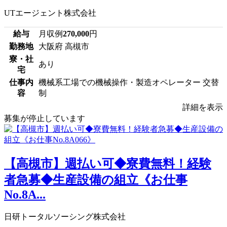
UTエージェント株式会社
給与
月収例
270,000
円
勤務地
大阪府 高槻市
寮・社
あり
宅
仕事内
機械系工場での機械操作・製造オペレーター 交替
容
制
詳細を表示
募集が停止しています
【高槻市】週払い可◆寮費無料！経験
者急募◆生産設備の組立《お仕事
No.8A...
日研トータルソーシング株式会社