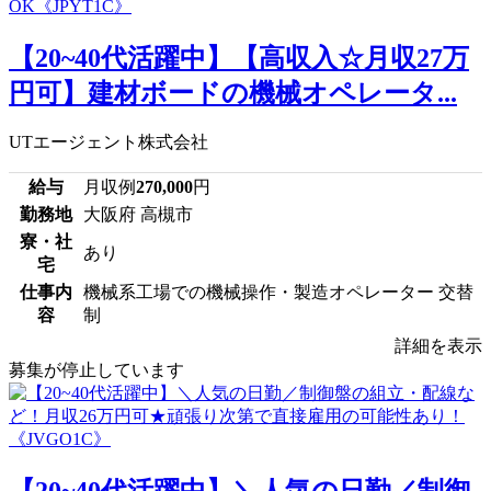
【20~40代活躍中】【高収入☆月収27万
円可】建材ボードの機械オペレータ...
UTエージェント株式会社
給与
月収例
270,000
円
勤務地
大阪府 高槻市
寮・社
あり
宅
仕事内
機械系工場での機械操作・製造オペレーター 交替
容
制
詳細を表示
募集が停止しています