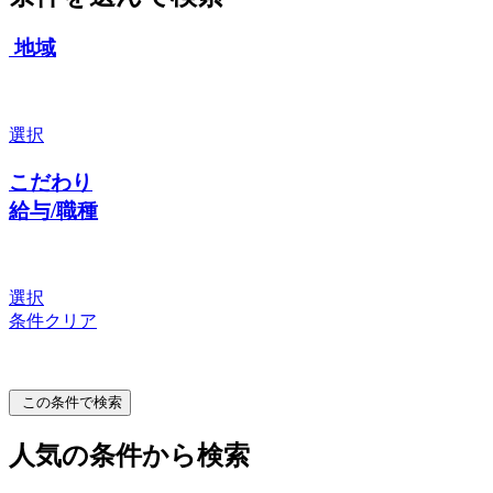
地域
選択
こだわり
給与/職種
選択
条件クリア
この条件で検索
人気の条件から検索