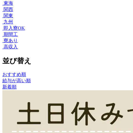
東海
関西
関東
九州
即入寮OK
期間工
寮あり
高収入
並び替え
おすすめ順
給与が高い順
新着順