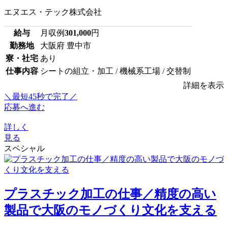
エヌエス・テック株式会社
給与
月収例
301,000
円
勤務地
大阪府 豊中市
寮・社宅
あり
仕事内容
シートの組立・加工 / 機械系工場 / 交替制
詳細を表示
＼最短45秒で完了／
応募へ進む
詳しく
見る
スペシャル
プラスチック加工の仕事／精度の高い
製品で大阪のモノづくり文化を支える