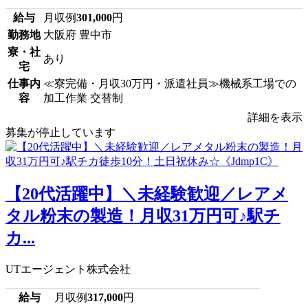
給与
月収例
301,000
円
勤務地
大阪府 豊中市
寮・社
あり
宅
仕事内
≪寮完備・月収30万円・派遣社員≫機械系工場での
容
加工作業 交替制
詳細を表示
募集が停止しています
【20代活躍中】＼未経験歓迎／レアメ
タル粉末の製造！月収31万円可♪駅チ
カ...
UTエージェント株式会社
給与
月収例
317,000
円