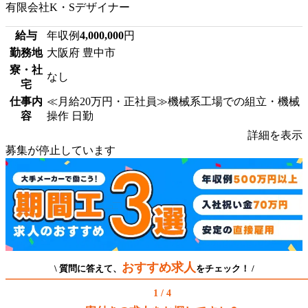
有限会社K・Sデザイナー
給与
年収例
4,000,000
円
勤務地
大阪府 豊中市
寮・社
なし
宅
仕事内
≪月給20万円・正社員≫機械系工場での組立・機械
容
操作 日勤
詳細を表示
募集が停止しています
おすすめ求人
\ 質問に答えて、
をチェック！ /
1 / 4