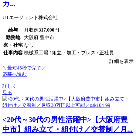
カ...
UTエージェント株式会社
給与
月収例
317,000
円
勤務地
大阪府 豊中市
寮・社宅
なし
仕事内容
機械系工場 / 組立・加工・プレス / 正社員
詳細を表示
＼最短45秒で完了／
応募へ進む
詳しく
見る
<20代～30代の男性活躍中>【大阪府豊
中市】組み立て・組付け／交替制／月...