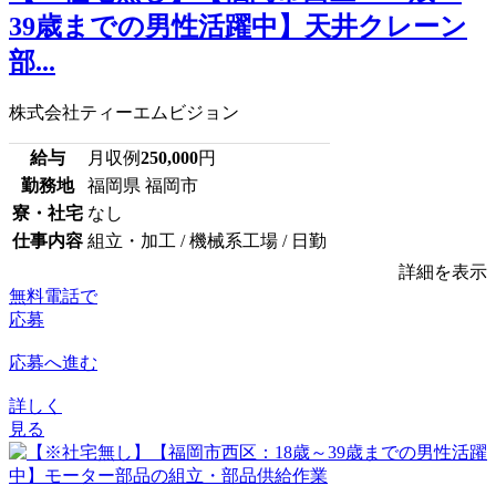
39歳までの男性活躍中】天井クレーン
部...
株式会社ティーエムビジョン
給与
月収例
250,000
円
勤務地
福岡県 福岡市
寮・社宅
なし
仕事内容
組立・加工 / 機械系工場 / 日勤
詳細を表示
無料電話で
応募
応募へ進む
詳しく
見る