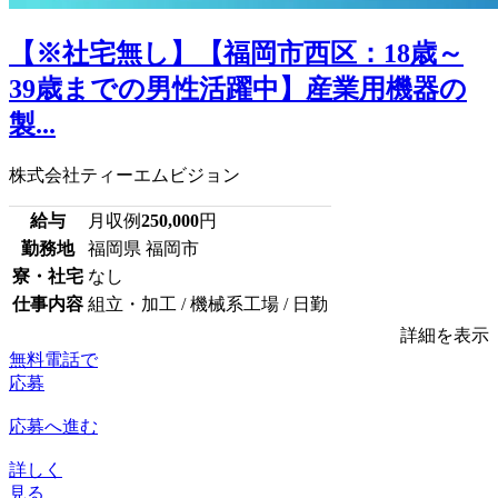
【※社宅無し】【福岡市西区：18歳～
39歳までの男性活躍中】産業用機器の
製...
株式会社ティーエムビジョン
給与
月収例
250,000
円
勤務地
福岡県 福岡市
寮・社宅
なし
仕事内容
組立・加工 / 機械系工場 / 日勤
詳細を表示
無料電話で
応募
応募へ進む
詳しく
見る