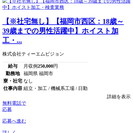
【※社宅無し】【福岡市西区：18歳～
39歳までの男性活躍中】ホイスト加
工・...
株式会社ティーエムビジョン
給与
月収例
250,000
円
勤務地
福岡県 福岡市
寮・社宅
なし
仕事内容
組立・加工 / 機械系工場 / 日勤
詳細を表示
無料電話で
応募
応募へ進む
詳しく