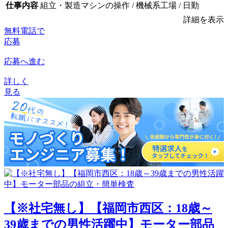
仕事内容
組立・製造マシンの操作 / 機械系工場 / 日勤
詳細を表示
無料電話で
応募
応募へ進む
詳しく
見る
【※社宅無し】【福岡市西区：18歳～
39歳までの男性活躍中】モーター部品