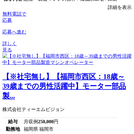
詳細を表示
無料電話で
応募
応募へ進む
詳しく
見る
【※社宅無し】【福岡市西区：18歳～
39歳までの男性活躍中】モーター部品
製...
株式会社ティーエムビジョン
給与
月収例
250,000
円
勤務地
福岡県 福岡市