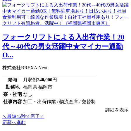
フォークリフトによる入出荷作業！20
代～40代の男女活躍中★マイカー通勤
O...
株式会社BREXA Next
給与
月収例
240,000
円
勤務地
福岡県 福岡市
寮・社宅
なし
仕事内容
加工・出荷作業 / 物流倉庫 / 交替制
詳細を表示
＼最短45秒で完了／
応募へ進む