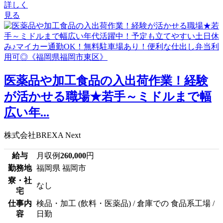
詳しく
見る
医薬品や加工食品の入出荷作業！経験
が活かせる職場★若手～ミドルまで幅
広い年...
株式会社BREXA Next
給与
月収例
260,000
円
勤務地
福岡県 福岡市
寮・社
なし
宅
仕事内
検品・加工 (飲料・医薬品) / 倉庫での 食品系工場 /
容
日勤