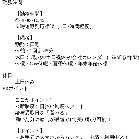
勤務時間
【勤務時間】
①08:00~16:45
※時短勤務応相談（1日7時間程度）
【備考】
勤務：日勤
休憩：1回 計45分
休日：5勤2休/土日祝休み/会社カレンダーに準ずる/年間休
休暇：GW休暇・夏季休暇・年末年始休暇
休日
土日休み
PRポイント
ここがポイント1
＜新制度＞日払い制度スタート！
給与受取日を「選べる」！
働いた分の給与が最短5分で受け取り可能！
【ポイント】
・お手元のスマホからカンタン！申請・利用申込！