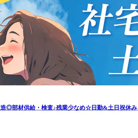
製造◎部材供給・検査♪残業少なめ☆日勤&土日祝休み！