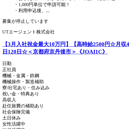
・1,000円単位で申請可能！
・利用申込後、...
募集が停止しています
UTエージェント株式会社
【3月入社祝金最大10万円】【高時給2500円☆月
日120日☆＜京都府京丹後市＞《JOAI1C》
日勤
正社員
機械・金属・鉄鋼
機械操作・製造補助
寮/社宅あり・住み込み
祝い金・特典あり
高収入
赴任旅費の補助あり
社会保険完備
土日休み
女性活躍中