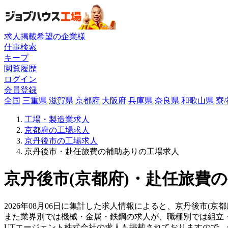
求人掲載希望の企業様
仕事検索
キープ
閲覧履歴
ログイン
会員登録
全国
三重県
滋賀県
京都府
大阪府
兵庫県
奈良県
和歌山県
寮
工場・製造業求人
京都府の工場求人
京丹後市の工場求人
京丹後市・赴任旅費の補助ありの工場求人
京丹後市(京都府)・赴任旅費
2026年08月06日に集計した求人情報によると、京丹後市(京都
また業界別では機械・金属・鉄鋼の求人が、職種別では組立
UTエージェント株式会社の求人も掲載されておりますので