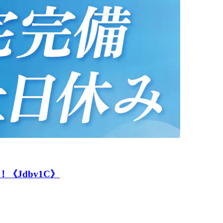
《Jdbv1C》