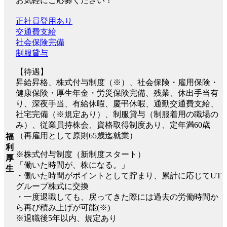
お気軽にご応募ください！
正社員登用あり
交通費支給
社会保険完備
制服貸与
【待遇】
昇給昇格、株式付与制度（※）、社会保険・雇用保険・
健康保険・厚生年金・労災保険完備、残業、休出手当有
り、深夜手当、有給休暇、慶弔休暇、通勤交通費支給、
社宅完備（※規定あり）、制服貸与（制服着用の職場の
み）、従業員持株会、資格取得制度あり、定年満60歳
（再雇用として原則65歳迄就業）
福
利
※株式付与制度（新制度スタート）
厚
「働いた時間が、株になる。」
生
・働いた時間がポイントとして貯まり、累計に応じてUT
グループ株式に交換
・一度退職しても、戻ってきた際には過去の労働時間か
ら再び積み上げが可能(※)
※退職後5年以内、規定あり