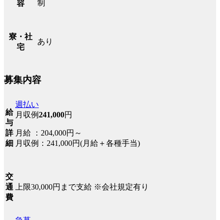
制
容
寮・社
あり
宅
募集内容
週払い
給
月収例
241,000
円
与
月給 ：204,000円～
詳
月収例：241,000円(月給＋各種手当)
細
交
上限30,000円まで支給 ※会社規定有り
通
費