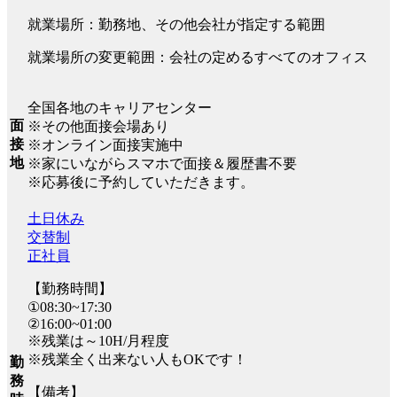
就業場所：勤務地、その他会社が指定する範囲
就業場所の変更範囲：会社の定めるすべてのオフィス
全国各地のキャリアセンター
面
※その他面接会場あり
接
※オンライン面接実施中
地
※家にいながらスマホで面接＆履歴書不要
※応募後に予約していただきます。
土日休み
交替制
正社員
【勤務時間】
①08:30~17:30
②16:00~01:00
※残業は～10H/月程度
※残業全く出来ない人もOKです！
勤
務
【備考】