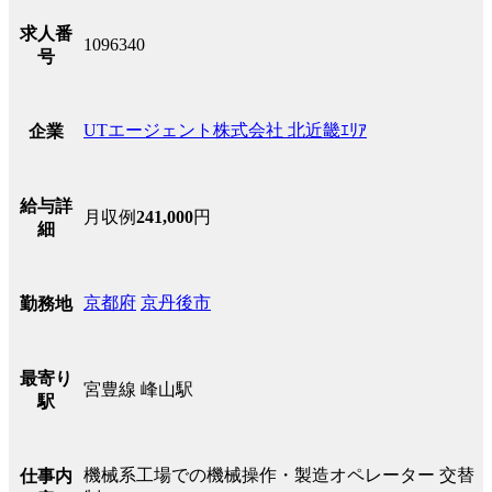
求人番
1096340
号
UTエージェント株式会社 北近畿ｴﾘｱ
企業
給与詳
月収例
241,000
円
細
京都府
京丹後市
勤務地
最寄り
宮豊線 峰山駅
駅
機械系工場での機械操作・製造オペレーター 交替
仕事内