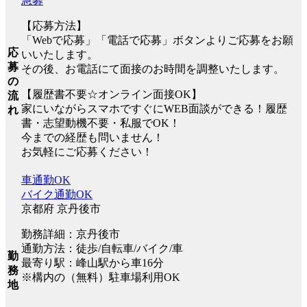
急募
【応募方法】
「Webで応募」「電話で応募」ボタンよりご応募をお願
応
いいたします。
募
その後、お電話にて面接のお時間を調整いたします。
の
【履歴書不要☆オンライン面接OK】
流
家にいながらスマホですぐにWEB面談ができる！履歴
れ
書・志望動機不要・私服でOK！
今までの経歴も問いません！
お気軽にご応募ください！
車通勤OK
バイク通勤OK
京都府 京丹後市
勤務詳細：京丹後市
通勤方法：徒歩/自転車/バイク/車
勤
最寄り駅：峰山駅から車16分
務
※構内の（無料）駐車場利用OK
地