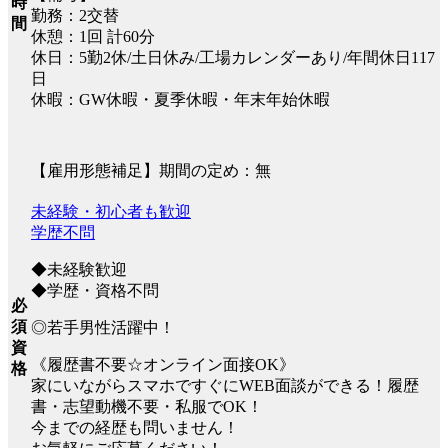
時
勤務：2交替
間
休憩：1回 計60分
休日：5勤2休/土日休み/工場カレンダーあり/年間休日117
日
休暇：GW休暇・夏季休暇・年末年始休暇
【雇用形態補足】期間の定め：無
未経験・初心者も歓迎
学歴不問
◆未経験歓迎
◆学歴・資格不問
必
須
◎若手男性活躍中！
資
《履歴書不要☆オンライン面接OK》
格
家にいながらスマホですぐにWEB面談ができる！履歴
書・志望動機不要・私服でOK！
今までの経歴も問いません！