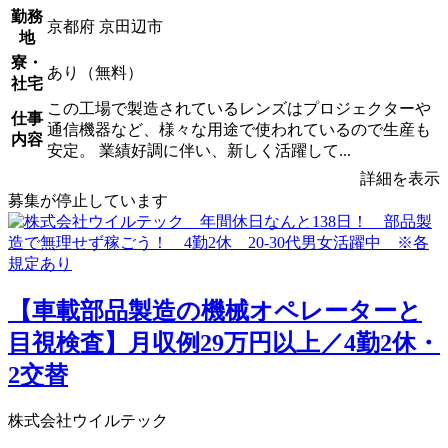
勤務
京都府 京田辺市
地
寮・
あり（無料）
社宅
この工場で製造されているレンズはプロジェクターや
仕事
通信機器など、様々な用途で使われているので生産も
内容
安定。 業績好調に伴い、新しく活躍して...
詳細を表示
募集が停止しています
【車載部品製造の機械オペレーターと
目視検査】月収例29万円以上／4勤2休・
2交替
株式会社ウイルテック