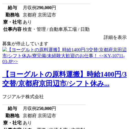
給与
月収例
290,000
円
勤務地
京都府 京田辺市
寮・社宅
あり
仕事内容
検査・管理 / 自動車系工場 / 日勤
詳細を表示
募集が停止しています
【ヨーグルトの原料運搬】時給1400円/3
交替/京都府京田辺市/シフト休み...
フジアルテ株式会社
給与
月収例
250,000
円
勤務地
京都府 京田辺市
寮・社宅
あり