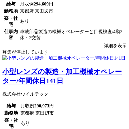
給与
月収例
294,609
円
勤務地
京都府 京田辺市
寮・社
あり
宅
仕事内
車載部品製造の機械オペレーターと目視検査/4勤2
容
休・2交替
詳細を表示
募集が停止しています
小型レンズの製造・加工機械オペレー
ター/年間休日141日
株式会社ウイルテック
給与
月収例
290,973
円
勤務地
京都府 京田辺市
寮・社
あり
宅