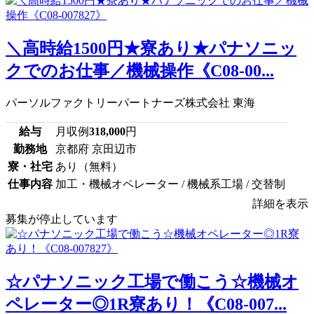
＼高時給1500円★寮あり★パナソニッ
クでのお仕事／機械操作《C08-00...
パーソルファクトリーパートナーズ株式会社 東海
給与
月収例
318,000
円
勤務地
京都府 京田辺市
寮・社宅
あり（無料）
仕事内容
加工・機械オペレーター / 機械系工場 / 交替制
詳細を表示
募集が停止しています
☆パナソニック工場で働こう☆機械オ
ペレーター◎1R寮あり！《C08-007...