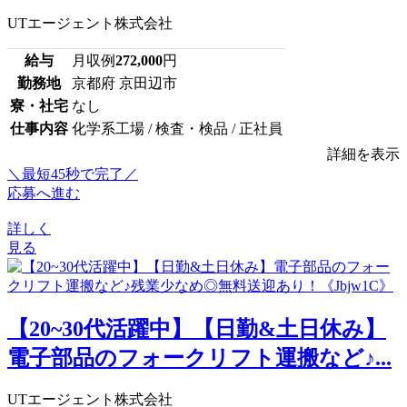
UTエージェント株式会社
給与
月収例
272,000
円
勤務地
京都府 京田辺市
寮・社宅
なし
仕事内容
化学系工場 / 検査・検品 / 正社員
詳細を表示
＼最短45秒で完了／
応募へ進む
詳しく
見る
【20~30代活躍中】【日勤&土日休み】
電子部品のフォークリフト運搬など♪...
UTエージェント株式会社