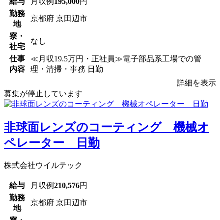
給与
月収例
195,000
円
勤務
京都府 京田辺市
地
寮・
なし
社宅
仕事
≪月収19.5万円・正社員≫電子部品系工場での管
内容
理・清掃・事務 日勤
詳細を表示
募集が停止しています
非球面レンズのコーティング 機械オ
ペレーター 日勤
株式会社ウイルテック
給与
月収例
210,576
円
勤務
京都府 京田辺市
地