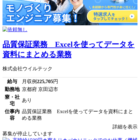
品質保証業務 Excelを使ってデータを
資料にまとめる業務
株式会社ウイルテック
給与
月収例
225,705
円
勤務地
京都府 京田辺市
寮・社
あり
宅
仕事内
品質保証業務 Excelを使ってデータを資料にまと
容
める業務
詳細を表示
募集が停止しています