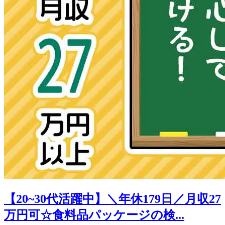
【20~30代活躍中】＼年休179日／月収27
万円可☆食料品パッケージの検...