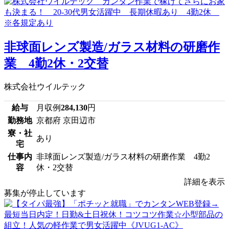
非球面レンズ製造/ガラス材料の研磨作
業 4勤2休・2交替
株式会社ウイルテック
給与
月収例
284,130
円
勤務地
京都府 京田辺市
寮・社
あり
宅
仕事内
非球面レンズ製造/ガラス材料の研磨作業 4勤2
容
休・2交替
詳細を表示
募集が停止しています