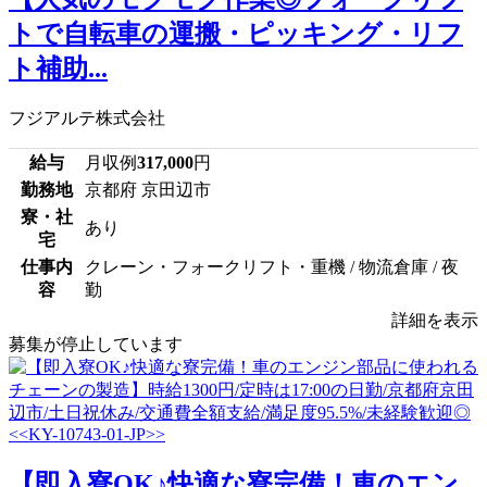
トで自転車の運搬・ピッキング・リフ
ト補助...
フジアルテ株式会社
給与
月収例
317,000
円
勤務地
京都府 京田辺市
寮・社
あり
宅
仕事内
クレーン・フォークリフト・重機 / 物流倉庫 / 夜
容
勤
詳細を表示
募集が停止しています
【即入寮OK♪快適な寮完備！車のエン