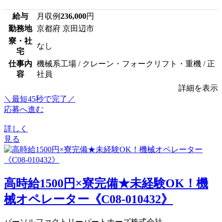
給与
月収例
236,000
円
勤務地
京都府 京田辺市
寮・社
なし
宅
仕事内
機械系工場 / クレーン・フォークリフト・重機 / 正
容
社員
詳細を表示
＼最短45秒で完了／
応募へ進む
詳しく
見る
高時給1500円×寮完備★未経験OK！機
械オペレーター《C08-010432》
パーソルファクトリーパートナーズ株式会社