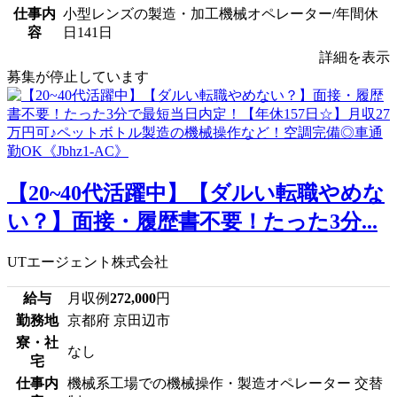
仕事内
小型レンズの製造・加工機械オペレーター/年間休
容
日141日
詳細を表示
募集が停止しています
【20~40代活躍中】【ダルい転職やめな
い？】面接・履歴書不要！たった3分...
UTエージェント株式会社
給与
月収例
272,000
円
勤務地
京都府 京田辺市
寮・社
なし
宅
仕事内
機械系工場での機械操作・製造オペレーター 交替