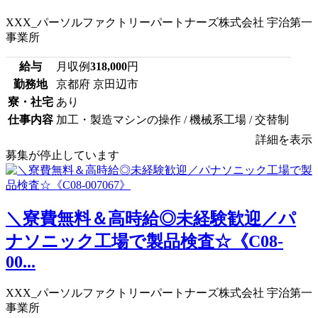
XXX_パーソルファクトリーパートナーズ株式会社 宇治第一
事業所
給与
月収例
318,000
円
勤務地
京都府 京田辺市
寮・社宅
あり
仕事内容
加工・製造マシンの操作 / 機械系工場 / 交替制
詳細を表示
募集が停止しています
＼寮費無料＆高時給◎未経験歓迎／パ
ナソニック工場で製品検査☆《C08-
00...
XXX_パーソルファクトリーパートナーズ株式会社 宇治第一
事業所