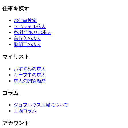
仕事を探す
お仕事検索
スペシャル求人
寮/社宅ありの求人
高収入の求人
期間工の求人
マイリスト
おすすめの求人
キープ中の求人
求人の閲覧履歴
コラム
ジョブハウス工場について
工場コラム
アカウント