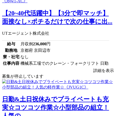
【20~40代活躍中】【3分で即マッチ】
面接なし×ポチるだけで次の仕事に出...
UTエージェント株式会社
給与
月収例
236,000
円
勤務地
京都府 京田辺市
寮・社宅
なし
仕事内容
機械系工場でのクレーン・フォークリフト 日勤
詳細を表示
募集が停止しています
日勤&土日祝休みでプライベートも充
実☆コツコツ作業☆小型部品の組立！
人気の...