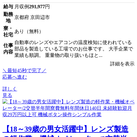
給与
月収例
291,977
円
勤務
京都府 京田辺市
地
寮・
あり（無料）
社宅
自動車のレンズやエアコンの温度検知に使われている
仕事
部品を製造している工場でのお仕事です。 大手企業で
内容
業績も順調。 重量物の取り扱いもほと...
詳細を表示
＼最短45秒で完了／
応募へ進む
詳しく
見る
【18～39歳の男女活躍中】レンズ製造