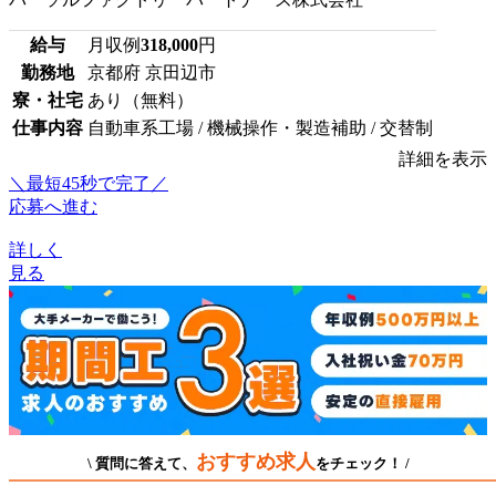
給与
月収例
318,000
円
勤務地
京都府 京田辺市
寮・社宅
あり（無料）
仕事内容
自動車系工場 / 機械操作・製造補助 / 交替制
詳細を表示
＼最短45秒で完了／
応募へ進む
詳しく
見る
おすすめ求人
\ 質問に答えて、
をチェック！ /