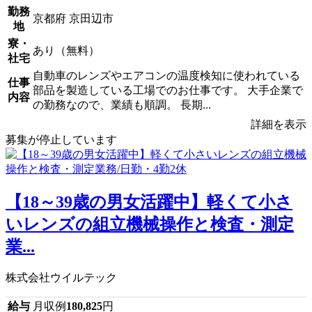
勤務
京都府 京田辺市
地
寮・
あり（無料）
社宅
自動車のレンズやエアコンの温度検知に使われている
仕事
部品を製造している工場でのお仕事です。 大手企業で
内容
の勤務なので、業績も順調。 長期...
詳細を表示
募集が停止しています
【18～39歳の男女活躍中】軽くて小さ
いレンズの組立機械操作と検査・測定
業...
株式会社ウイルテック
給与
月収例
180,825
円