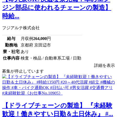
ジン部品に使われるチェーンの製造】
時給...
フジアルテ株式会社
給与
月収例
264,000
円
勤務地
京都府 京田辺市
寮・社宅
あり
仕事内容
検査・検品 / 自動車系工場 / 日勤
詳細を表示
募集が停止しています
【ドライブチェーンの製造】 『未経験
歓迎！働きやすい日勤＆土日休み』 #...