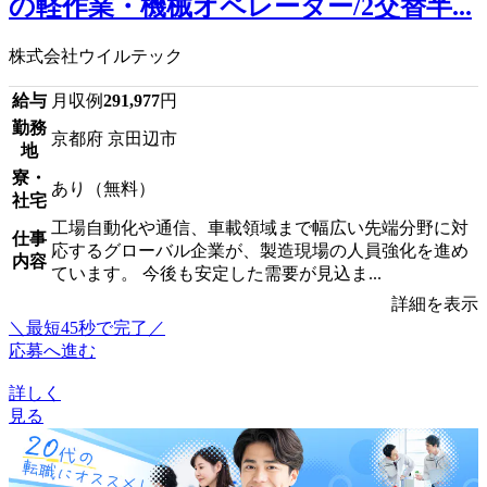
の軽作業・機械オペレーター/2交替半...
株式会社ウイルテック
給与
月収例
291,977
円
勤務
京都府 京田辺市
地
寮・
あり（無料）
社宅
工場自動化や通信、車載領域まで幅広い先端分野に対
仕事
応するグローバル企業が、製造現場の人員強化を進め
内容
ています。 今後も安定した需要が見込ま...
詳細を表示
＼最短45秒で完了／
応募へ進む
詳しく
見る