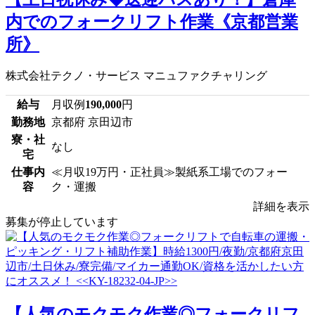
内でのフォークリフト作業《京都営業
所》
株式会社テクノ・サービス マニュファクチャリング
給与
月収例
190,000
円
勤務地
京都府 京田辺市
寮・社
なし
宅
仕事内
≪月収19万円・正社員≫製紙系工場でのフォー
容
ク・運搬
詳細を表示
募集が停止しています
【人気のモクモク作業◎フォークリフ