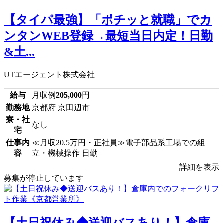
【タイパ最強】「ポチッと就職」でカ
ンタンWEB登録→最短当日内定！日勤
&土...
UTエージェント株式会社
給与
月収例
205,000
円
勤務地
京都府 京田辺市
寮・社
なし
宅
仕事内
≪月収20.5万円・正社員≫電子部品系工場での組
容
立・機械操作 日勤
詳細を表示
募集が停止しています
【土日祝休み◆送迎バスあり！】倉庫