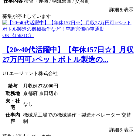
仕事内容
検査・運搬 / 物流倉庫 / 交替制
詳細を表示
募集が停止しています
【20~40代活躍中】【年休157日☆】月収
27万円可♪ペットボトル製造の...
UTエージェント株式会社
給与
月収例
272,000
円
勤務地
京都府 京田辺市
寮・社
なし
宅
仕事内
機械系工場での機械操作・製造オペレーター 交替
容
制
詳細を表示