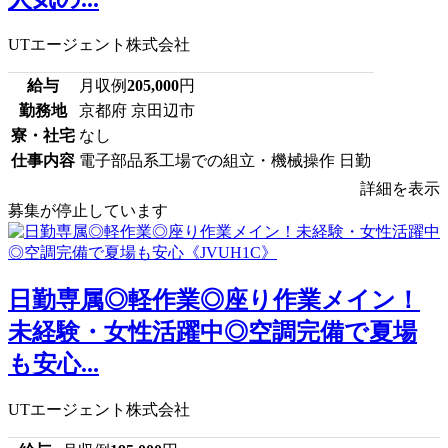
UTエージェント株式会社
給与
月収例
205,000
円
勤務地
京都府 京田辺市
寮・社宅
なし
仕事内容
電子部品系工場での組立・機械操作 日勤
詳細を表示
募集が停止しています
日勤専属◎軽作業◎座り作業メイン！
未経験・女性活躍中◎空調完備で夏場
も安心...
UTエージェント株式会社