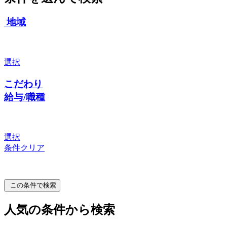
地域
選択
こだわり
給与/職種
選択
条件クリア
この条件で検索
人気の条件から検索