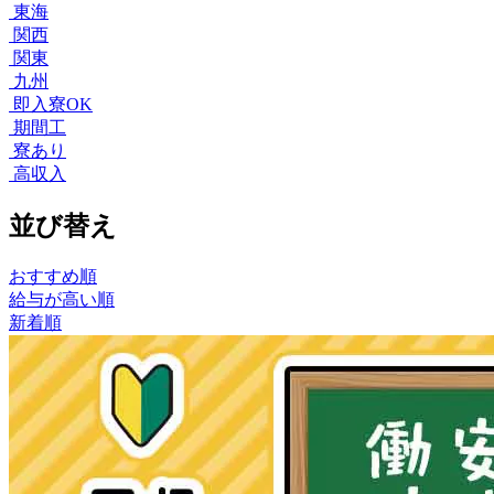
東海
関西
関東
九州
即入寮OK
期間工
寮あり
高収入
並び替え
おすすめ順
給与が高い順
新着順