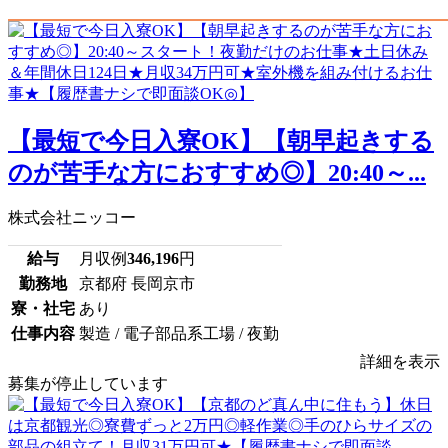
【最短で今日入寮OK】【朝早起きする
のが苦手な方におすすめ◎】20:40～...
株式会社ニッコー
給与
月収例
346,196
円
勤務地
京都府 長岡京市
寮・社宅
あり
仕事内容
製造 / 電子部品系工場 / 夜勤
詳細を表示
募集が停止しています