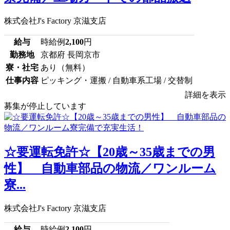
株式会社J's Factory 京滋支店
給与
時給例
2,100
円
勤務地
京都府 長岡京市
寮・社宅
あり（無料）
仕事内容
ピッキング・運搬 / 自動車系工場 / 交替制
詳細を表示
募集が停止しています
☆要運転免許☆【20歳～35歳までの男
性】 自動車部品の物流／ワンルーム
寮...
株式会社J's Factory 京滋支店
給与
時給例
2,100
円