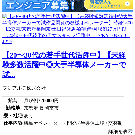
【20〜30代の若手世代活躍中】【未経
験多数活躍中◎大手半導体メーカーで
試...
フジアルテ株式会社
給与
月収例
270,000
円
勤務地
京都府 長岡京市
寮・社宅
あり
仕事内容
機械オペレーター・開発 / 半導体工場 / 交替制
詳細を表示