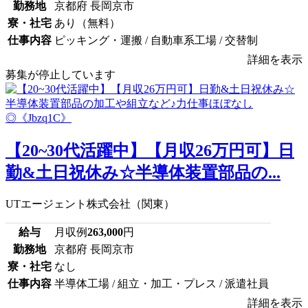
勤務地
京都府 長岡京市
寮・社宅
あり（無料）
仕事内容
ピッキング・運搬 / 自動車系工場 / 交替制
詳細を表示
募集が停止しています
【20~30代活躍中】【月収26万円可】日
勤&土日祝休み☆半導体装置部品の...
UTエージェント株式会社（関東）
給与
月収例
263,000
円
勤務地
京都府 長岡京市
寮・社宅
なし
仕事内容
半導体工場 / 組立・加工・プレス / 派遣社員
詳細を表示