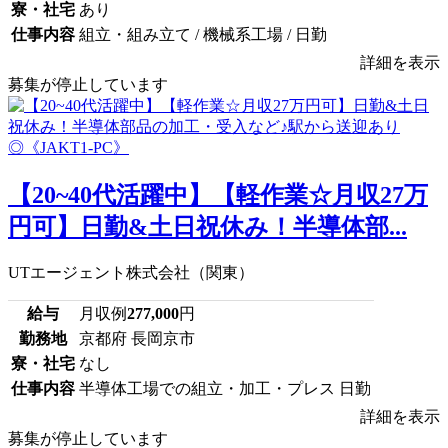
寮・社宅
あり
仕事内容
組立・組み立て / 機械系工場 / 日勤
詳細を表示
募集が停止しています
【20~40代活躍中】【軽作業☆月収27万
円可】日勤&土日祝休み！半導体部...
UTエージェント株式会社（関東）
給与
月収例
277,000
円
勤務地
京都府 長岡京市
寮・社宅
なし
仕事内容
半導体工場での組立・加工・プレス 日勤
詳細を表示
募集が停止しています