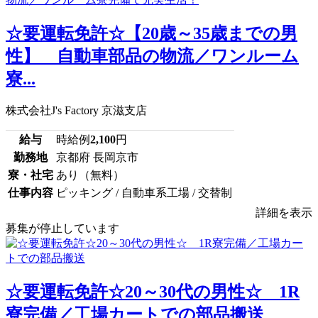
☆要運転免許☆【20歳～35歳までの男
性】 自動車部品の物流／ワンルーム
寮...
株式会社J's Factory 京滋支店
給与
時給例
2,100
円
勤務地
京都府 長岡京市
寮・社宅
あり（無料）
仕事内容
ピッキング / 自動車系工場 / 交替制
詳細を表示
募集が停止しています
☆要運転免許☆20～30代の男性☆ 1R
寮完備／工場カートでの部品搬送