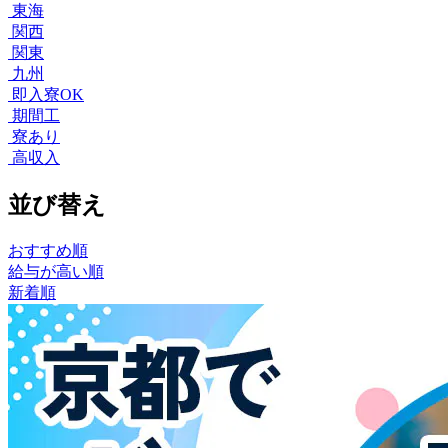
東海
関西
関東
九州
即入寮OK
期間工
寮あり
高収入
並び替え
おすすめ順
給与が高い順
新着順