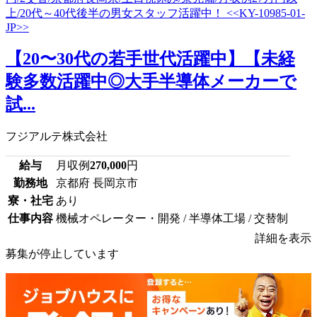
【20〜30代の若手世代活躍中】【未経
験多数活躍中◎大手半導体メーカーで
試...
フジアルテ株式会社
給与
月収例
270,000
円
勤務地
京都府 長岡京市
寮・社宅
あり
仕事内容
機械オペレーター・開発 / 半導体工場 / 交替制
詳細を表示
募集が停止しています