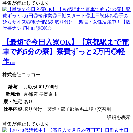
募集が停止しています
【最短で今日入寮OK】【京都駅まで電
車で約5分の寮】寮費ずっと2万円◎軽
作...
株式会社ニッコー
給与
月収例
301,900
円
勤務地
京都府 長岡京市
寮・社宅
あり
仕事内容
取り付け・製造 / 電子部品系工場 / 交替制
詳細を表示
募集が停止しています