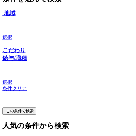
地域
選択
こだわり
給与/職種
選択
条件クリア
この条件で検索
人気の条件から検索