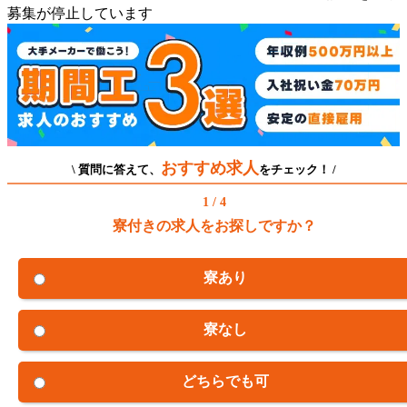
募集が停止しています
おすすめ求人
\ 質問に答えて、
をチェック！ /
1 / 4
寮付きの求人をお探しですか？
寮あり
寮なし
どちらでも可