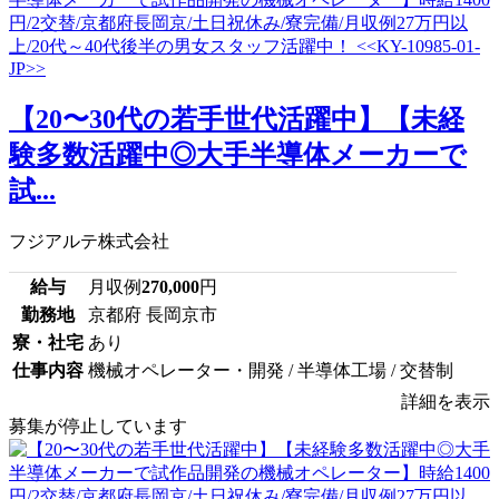
【20〜30代の若手世代活躍中】【未経
験多数活躍中◎大手半導体メーカーで
試...
フジアルテ株式会社
給与
月収例
270,000
円
勤務地
京都府 長岡京市
寮・社宅
あり
仕事内容
機械オペレーター・開発 / 半導体工場 / 交替制
詳細を表示
募集が停止しています