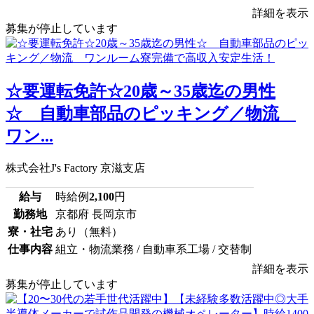
詳細を表示
募集が停止しています
☆要運転免許☆20歳～35歳迄の男性
☆ 自動車部品のピッキング／物流
ワン...
株式会社J's Factory 京滋支店
給与
時給例
2,100
円
勤務地
京都府 長岡京市
寮・社宅
あり（無料）
仕事内容
組立・物流業務 / 自動車系工場 / 交替制
詳細を表示
募集が停止しています