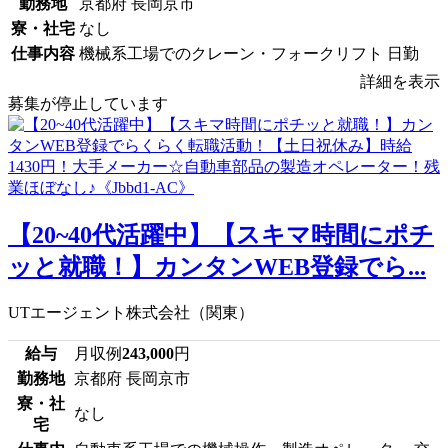
勤務地
京都府 長岡京市
寮・社宅
なし
仕事内容
機械系工場でのクレーン・フォークリフト 日勤
詳細を表示
募集が停止しています
【20~40代活躍中】【スキマ時間にポチ
ッと就職！】カンタンWEB登録でら...
UTエージェント株式会社（関東）
給与
月収例
243,000
円
勤務地
京都府 長岡京市
寮・社
なし
宅