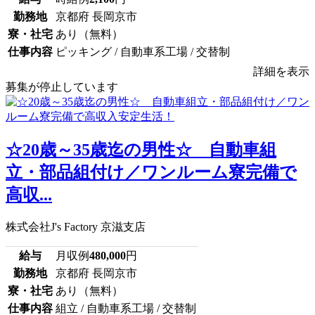
勤務地
京都府 長岡京市
寮・社宅
あり（無料）
仕事内容
ピッキング / 自動車系工場 / 交替制
詳細を表示
募集が停止しています
☆20歳～35歳迄の男性☆ 自動車組
立・部品組付け／ワンルーム寮完備で
高収...
株式会社J's Factory 京滋支店
給与
月収例
480,000
円
勤務地
京都府 長岡京市
寮・社宅
あり（無料）
仕事内容
組立 / 自動車系工場 / 交替制