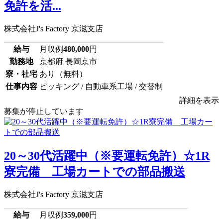
免許を活...
株式会社J's Factory 京滋支店
給与
月収例
480,000
円
勤務地
京都府 長岡京市
寮・社宅
あり（無料）
仕事内容
ピッキング / 自動車系工場 / 交替制
詳細を表示
募集が停止しています
20～30代活躍中（※要運転免許）☆1R
寮完備 工場カートでの部品搬送
株式会社J's Factory 京滋支店
給与
月収例
359,000
円