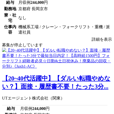
給与
月収例
244,000
円
勤務地
京都府 長岡京市
寮・社
なし
宅
仕事内
機械系工場 / クレーン・フォークリフト・重機 / 派
容
遣社員
詳細を表示
募集が停止しています
【20~40代活躍中】【ダルい転職やめな
い？】面接・履歴書不要！たった3分...
UTエージェント株式会社（関東）
給与
月収例
244,000
円