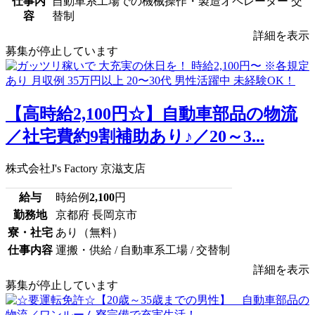
仕事内
自動車系工場での機械操作・製造オペレーター 交
容
替制
詳細を表示
募集が停止しています
【高時給2,100円☆】自動車部品の物流
／社宅費約9割補助あり♪／20～3...
株式会社J's Factory 京滋支店
給与
時給例
2,100
円
勤務地
京都府 長岡京市
寮・社宅
あり（無料）
仕事内容
運搬・供給 / 自動車系工場 / 交替制
詳細を表示
募集が停止しています