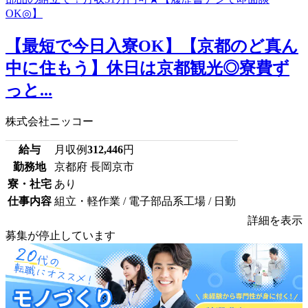
【最短で今日入寮OK】【京都のど真ん
中に住もう】休日は京都観光◎寮費ず
っと...
株式会社ニッコー
給与
月収例
312,446
円
勤務地
京都府 長岡京市
寮・社宅
あり
仕事内容
組立・軽作業 / 電子部品系工場 / 日勤
詳細を表示
募集が停止しています