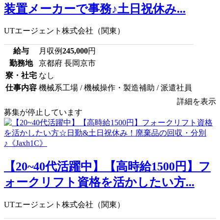
装置メーカーで事務♪土日祝休み...
UTエージェント株式会社（関東）
給与
月収例
245,000
円
勤務地
京都府 長岡京市
寮・社宅
なし
仕事内容
機械系工場 / 機械操作・製造補助 / 派遣社員
詳細を表示
募集が停止しています
【20~40代活躍中】【高時給1500円】フ
ォークリフト資格を活かしたい方...
UTエージェント株式会社（関東）