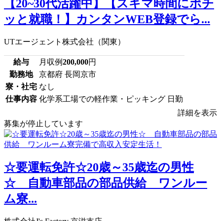
【20~30代活躍中】【スキマ時間にポチ
ッと就職！】カンタンWEB登録でら...
UTエージェント株式会社（関東）
給与
月収例
200,000
円
勤務地
京都府 長岡京市
寮・社宅
なし
仕事内容
化学系工場での軽作業・ピッキング 日勤
詳細を表示
募集が停止しています
☆要運転免許☆20歳～35歳迄の男性
☆ 自動車部品の部品供給 ワンルー
ム寮...