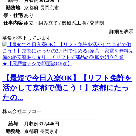
給与
月収例
301,900
円
勤務地
京都府 長岡京市
寮・社宅
あり
仕事内容
組立・組み立て / 機械系工場 / 交替制
詳細を表示
募集が停止しています
【最短で今日入寮OK】【リフト免許を
活かして京都で働こう！】京都にたっ
たの...
株式会社ニッコー
給与
月収例
312,446
円
勤務地
京都府 長岡京市