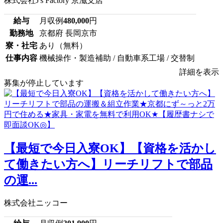
株式会社J's Factory 京滋支店
給与
月収例
480,000
円
勤務地
京都府 長岡京市
寮・社宅
あり（無料）
仕事内容
機械操作・製造補助 / 自動車系工場 / 交替制
詳細を表示
募集が停止しています
【最短で今日入寮OK】【資格を活かし
て働きたい方へ】リーチリフトで部品
の運...
株式会社ニッコー