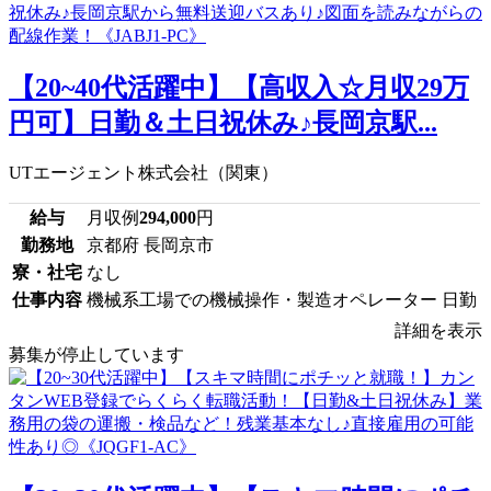
【20~40代活躍中】【高収入☆月収29万
円可】日勤＆土日祝休み♪長岡京駅...
UTエージェント株式会社（関東）
給与
月収例
294,000
円
勤務地
京都府 長岡京市
寮・社宅
なし
仕事内容
機械系工場での機械操作・製造オペレーター 日勤
詳細を表示
募集が停止しています