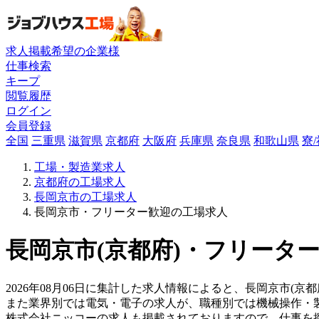
求人掲載希望の企業様
仕事検索
キープ
閲覧履歴
ログイン
会員登録
全国
三重県
滋賀県
京都府
大阪府
兵庫県
奈良県
和歌山県
寮
工場・製造業求人
京都府の工場求人
長岡京市の工場求人
長岡京市・フリーター歓迎の工場求人
長岡京市(京都府)・フリーター
2026年08月06日に集計した求人情報によると、長岡京市(京都
また業界別では電気・電子の求人が、職種別では機械操作・
株式会社ニッコーの求人も掲載されておりますので、仕事を