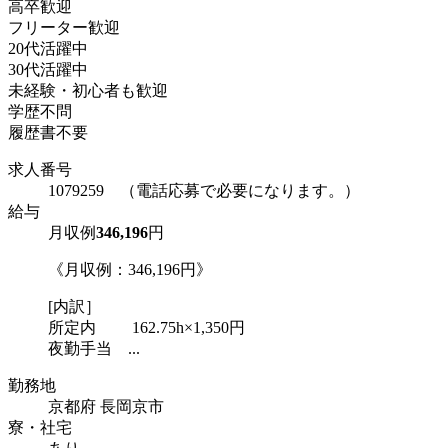
高卒歓迎
フリーター歓迎
20代活躍中
30代活躍中
未経験・初心者も歓迎
学歴不問
履歴書不要
求人番号
1079259 （電話応募で必要になります。）
給与
月収例
346,196
円
《月収例：346,196円》
[内訳］
所定内 162.75h×1,350円
夜勤手当 ...
勤務地
京都府 長岡京市
寮・社宅