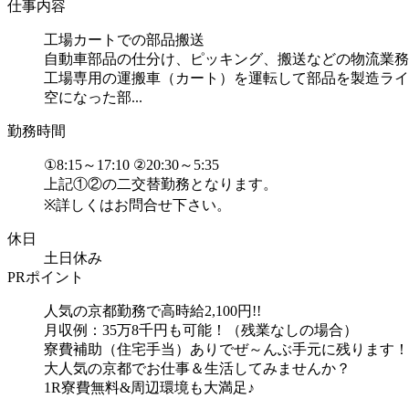
仕事内容
工場カートでの部品搬送
自動車部品の仕分け、ピッキング、搬送などの物流業務
工場専用の運搬車（カート）を運転して部品を製造ライ
空になった部...
勤務時間
①8:15～17:10 ②20:30～5:35
上記①②の二交替勤務となります。
※詳しくはお問合せ下さい。
休日
土日休み
PRポイント
人気の京都勤務で高時給2,100円!!
月収例：35万8千円も可能！（残業なしの場合）
寮費補助（住宅手当）ありでぜ～んぶ手元に残ります！
大人気の京都でお仕事＆生活してみませんか？
1R寮費無料&周辺環境も大満足♪