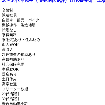
20～30代活躍中（※要運転免許）☆1R寮完備 工
交替制
派遣社員
自動車・部品・バイク
機械操作・製造補助
転勤なし
寮費無料
寮/社宅あり・住み込み
即入寮OK
高収入
赴任旅費の補助あり
家賃補助あり
社会保険完備
車通勤OK
送迎あり
土日休み
高卒歓迎
フリーター歓迎
20代活躍中
30代活躍中
普通自動車免許