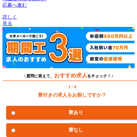
応募へ進む
詳しく
見る
おすすめ求人
\ 質問に答えて、
をチェック！ /
1 / 4
寮付きの求人をお探しですか？
寮あり
寮なし