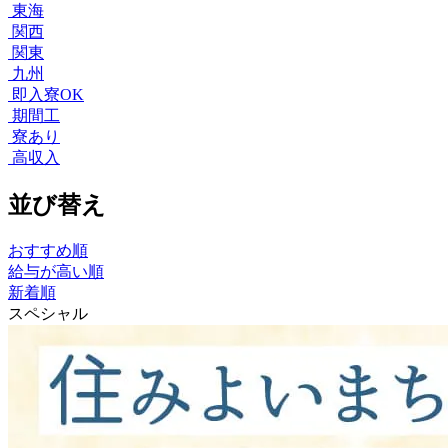
東海
関西
関東
九州
即入寮OK
期間工
寮あり
高収入
並び替え
おすすめ順
給与が高い順
新着順
スペシャル