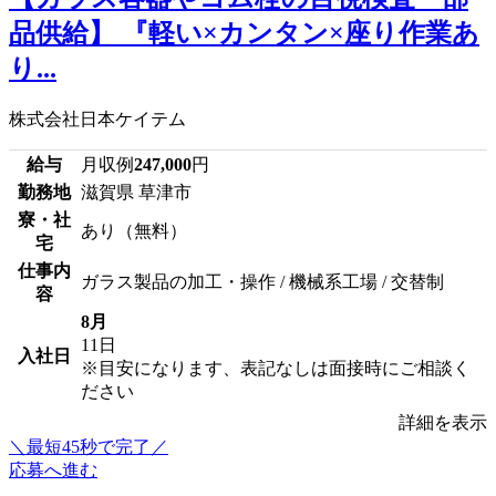
品供給】 『軽い×カンタン×座り作業あ
り...
株式会社日本ケイテム
給与
月収例
247,000
円
勤務地
滋賀県 草津市
寮・社
あり（無料）
宅
仕事内
ガラス製品の加工・操作 / 機械系工場 / 交替制
容
8月
11日
入社日
※目安になります、表記なしは面接時にご相談く
ださい
詳細を表示
＼最短45秒で完了／
応募へ進む