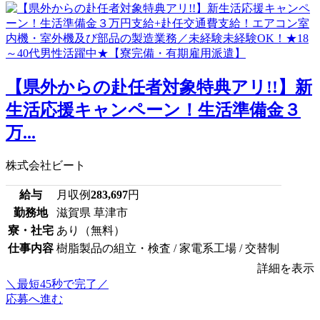
【県外からの赴任者対象特典アリ!!】新
生活応援キャンペーン！生活準備金３
万...
株式会社ビート
給与
月収例
283,697
円
勤務地
滋賀県 草津市
寮・社宅
あり（無料）
仕事内容
樹脂製品の組立・検査 / 家電系工場 / 交替制
詳細を表示
＼最短45秒で完了／
応募へ進む