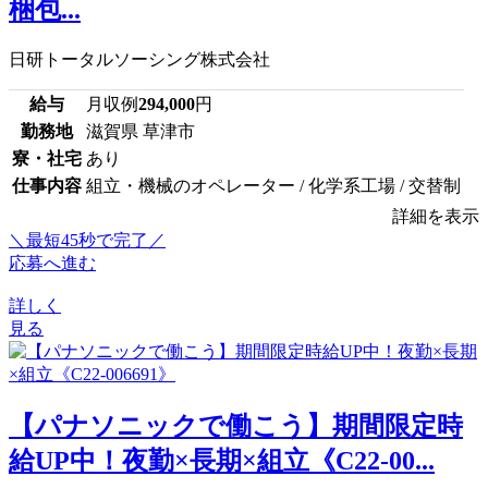
梱包...
日研トータルソーシング株式会社
給与
月収例
294,000
円
勤務地
滋賀県 草津市
寮・社宅
あり
仕事内容
組立・機械のオペレーター / 化学系工場 / 交替制
詳細を表示
＼最短45秒で完了／
応募へ進む
詳しく
見る
【パナソニックで働こう】期間限定時
給UP中！夜勤×長期×組立《C22-00...