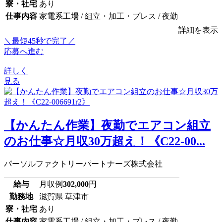
寮・社宅
あり
仕事内容
家電系工場 / 組立・加工・プレス / 夜勤
詳細を表示
＼最短45秒で完了／
応募へ進む
詳しく
見る
【かんたん作業】夜勤でエアコン組立
のお仕事☆月収30万超え！《C22-00...
パーソルファクトリーパートナーズ株式会社
給与
月収例
302,000
円
勤務地
滋賀県 草津市
寮・社宅
あり
仕事内容
家電系工場 / 組立・加工・プレス / 夜勤