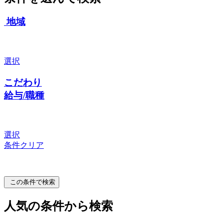
地域
選択
こだわり
給与/職種
選択
条件クリア
この条件で検索
人気の条件から検索