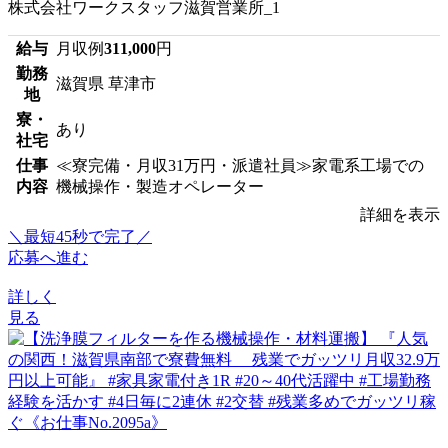
株式会社ワークスタッフ滋賀営業所_1
給与
月収例
311,000
円
勤務
滋賀県 草津市
地
寮・
あり
社宅
仕事
≪寮完備・月収31万円・派遣社員≫家電系工場での
内容
機械操作・製造オペレーター
詳細を表示
＼最短45秒で完了／
応募へ進む
詳しく
見る