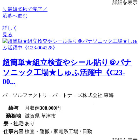
詳細を表示
＼最短45秒で完了／
応募へ進む
詳しく
見る
超簡単★組立検査やシール貼り＠パナ
ソニック工場★しゅふ活躍中《C23-
00...
パーソルファクトリーパートナーズ株式会社 東海
給与
月収例
308,000
円
勤務地
滋賀県 草津市
寮・社宅
あり
仕事内容
検査・運搬 / 家電系工場 / 日勤