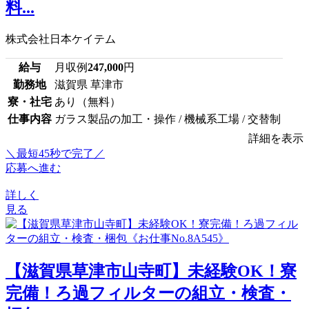
料...
株式会社日本ケイテム
給与
月収例
247,000
円
勤務地
滋賀県 草津市
寮・社宅
あり（無料）
仕事内容
ガラス製品の加工・操作 / 機械系工場 / 交替制
詳細を表示
＼最短45秒で完了／
応募へ進む
詳しく
見る
【滋賀県草津市山寺町】未経験OK！寮
完備！ろ過フィルターの組立・検査・