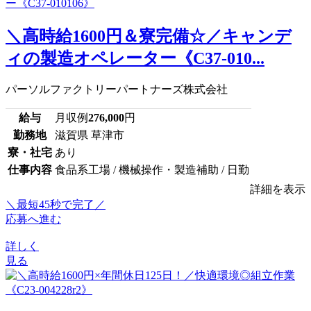
＼高時給1600円＆寮完備☆／キャンデ
ィの製造オペレーター《C37-010...
パーソルファクトリーパートナーズ株式会社
給与
月収例
276,000
円
勤務地
滋賀県 草津市
寮・社宅
あり
仕事内容
食品系工場 / 機械操作・製造補助 / 日勤
詳細を表示
＼最短45秒で完了／
応募へ進む
詳しく
見る