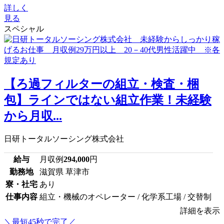
詳しく
見る
スペシャル
【ろ過フィルターの組立・検査・梱
包】ラインではない組立作業！未経験
から月収...
日研トータルソーシング株式会社
給与
月収例
294,000
円
勤務地
滋賀県 草津市
寮・社宅
あり
仕事内容
組立・機械のオペレーター / 化学系工場 / 交替制
詳細を表示
＼最短45秒で完了／