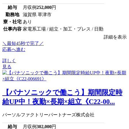
給与
月収例
252,000
円
勤務地
滋賀県 草津市
寮・社宅
あり
仕事内容
家電系工場 / 組立・加工・プレス / 日勤
詳細を表示
＼最短45秒で完了／
応募へ進む
詳しく
見る
【パナソニックで働こう】期間限定時
給UP中！夜勤×長期×組立《C22-00...
パーソルファクトリーパートナーズ株式会社
給与
月収例
302,000
円