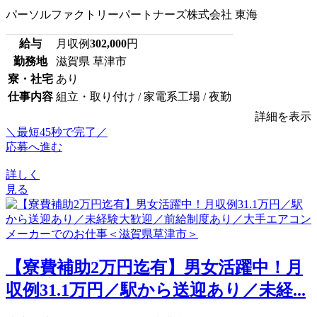
パーソルファクトリーパートナーズ株式会社 東海
給与
月収例
302,000
円
勤務地
滋賀県 草津市
寮・社宅
あり
仕事内容
組立・取り付け / 家電系工場 / 夜勤
詳細を表示
＼最短45秒で完了／
応募へ進む
詳しく
見る
【寮費補助2万円迄有】男女活躍中！月
収例31.1万円／駅から送迎あり／未経...