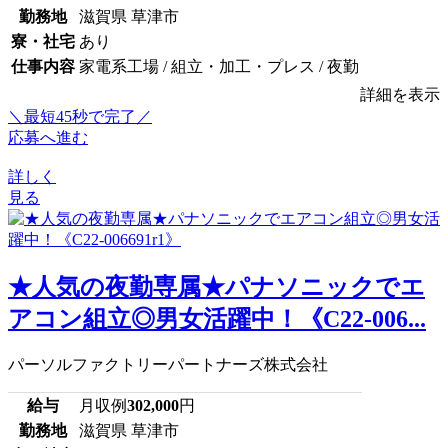
勤務地
滋賀県 草津市
寮・社宅
あり
仕事内容
家電系工場 / 組立・加工・プレス / 夜勤
詳細を表示
＼最短45秒で完了／
応募へ進む
詳しく
見る
★人気の夜勤専属★パナソニックでエ
アコン組立◎男女活躍中！《C22-006...
パーソルファクトリーパートナーズ株式会社
給与
月収例
302,000
円
勤務地
滋賀県 草津市