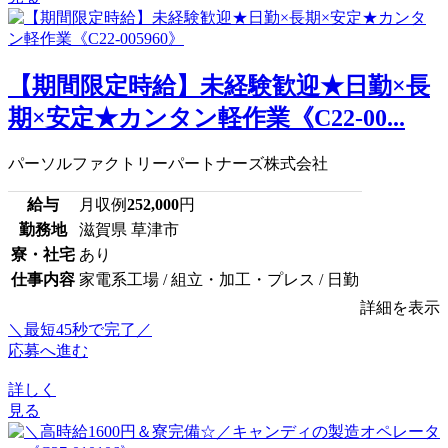
【期間限定時給】未経験歓迎★日勤×長
期×安定★カンタン軽作業《C22-00...
パーソルファクトリーパートナーズ株式会社
給与
月収例
252,000
円
勤務地
滋賀県 草津市
寮・社宅
あり
仕事内容
家電系工場 / 組立・加工・プレス / 日勤
詳細を表示
＼最短45秒で完了／
応募へ進む
詳しく
見る