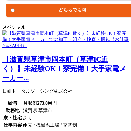
どちらでも可
スペシャル
【滋賀県草津市岡本町（草津IC近
く）】未経験OK！寮完備！大手家電メ
ーカー...
日研トータルソーシング株式会社
給与
月収例
273,000
円
勤務地
滋賀県 草津市
寮・社宅
あり
仕事内容
組立 / 機械系工場 / 交替制