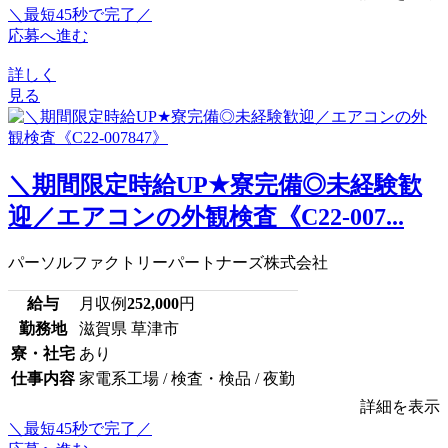
＼最短45秒で完了／
応募へ進む
詳しく
見る
＼期間限定時給UP★寮完備◎未経験歓
迎／エアコンの外観検査《C22-007...
パーソルファクトリーパートナーズ株式会社
給与
月収例
252,000
円
勤務地
滋賀県 草津市
寮・社宅
あり
仕事内容
家電系工場 / 検査・検品 / 夜勤
詳細を表示
＼最短45秒で完了／