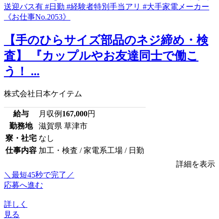
【手のひらサイズ部品のネジ締め・検
査】 『カップルやお友達同士で働こ
う！ ...
株式会社日本ケイテム
給与
月収例
167,000
円
勤務地
滋賀県 草津市
寮・社宅
なし
仕事内容
加工・検査 / 家電系工場 / 日勤
詳細を表示
＼最短45秒で完了／
応募へ進む
詳しく
見る