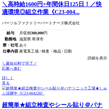
＼高時給1600円×年間休日125日！／快
適環境◎組立作業《C23-004...
パーソルファクトリーパートナーズ株式会社
給与
月収例
308,000
円
勤務地
滋賀県 草津市
寮・社宅
あり
仕事内容
家電系工場 / 検査・検品 / 日勤
詳細を表示
＼最短45秒で完了／
応募へ進む
詳しく
見る
超簡単★組立検査やシール貼り＠パナ