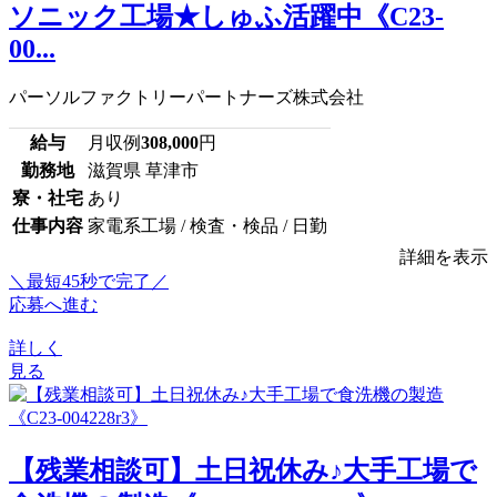
ソニック工場★しゅふ活躍中《C23-
00...
パーソルファクトリーパートナーズ株式会社
給与
月収例
308,000
円
勤務地
滋賀県 草津市
寮・社宅
あり
仕事内容
家電系工場 / 検査・検品 / 日勤
詳細を表示
＼最短45秒で完了／
応募へ進む
詳しく
見る
【残業相談可】土日祝休み♪大手工場で