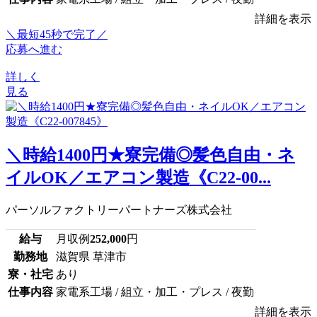
詳細を表示
＼最短45秒で完了／
応募へ進む
詳しく
見る
＼時給1400円★寮完備◎髪色自由・ネ
イルOK／エアコン製造《C22-00...
パーソルファクトリーパートナーズ株式会社
給与
月収例
252,000
円
勤務地
滋賀県 草津市
寮・社宅
あり
仕事内容
家電系工場 / 組立・加工・プレス / 夜勤
詳細を表示