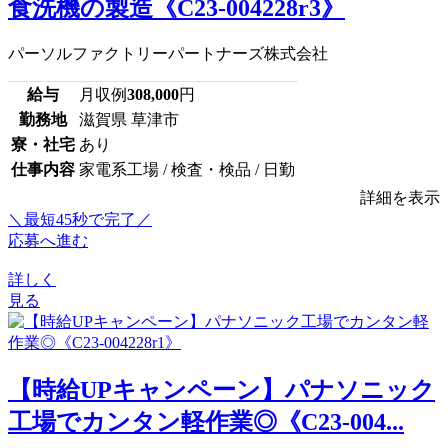
食洗機の製造《C23-004228r3》
パーソルファクトリーパートナーズ株式会社
給与
月収例
308,000
円
勤務地
滋賀県 草津市
寮・社宅
あり
仕事内容
家電系工場 / 検査・検品 / 日勤
詳細を表示
＼最短45秒で完了／
応募へ進む
詳しく
見る
【時給UPキャンペーン】パナソニック
工場でカンタン軽作業◎《C23-004...