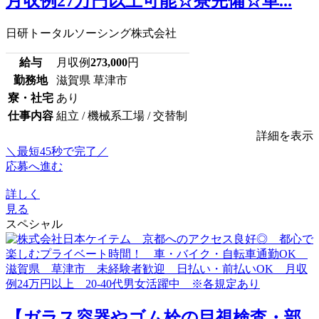
月収例27万円以上可能☆寮完備☆車...
日研トータルソーシング株式会社
給与
月収例
273,000
円
勤務地
滋賀県 草津市
寮・社宅
あり
仕事内容
組立 / 機械系工場 / 交替制
詳細を表示
＼最短45秒で完了／
応募へ進む
詳しく
見る
スペシャル
【ガラス容器やゴム栓の目視検査・部