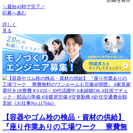
詳細を表示
＼最短45秒で完了／
応募へ進む
詳しく
見る
【容器やゴム栓の検品・資材の供給】
『座り作業ありの工場ワーク 寮費無