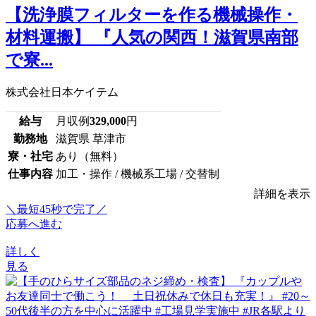
【洗浄膜フィルターを作る機械操作・
材料運搬】 『人気の関西！滋賀県南部
で寮...
株式会社日本ケイテム
給与
月収例
329,000
円
勤務地
滋賀県 草津市
寮・社宅
あり（無料）
仕事内容
加工・操作 / 機械系工場 / 交替制
詳細を表示
＼最短45秒で完了／
応募へ進む
詳しく
見る