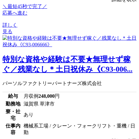
＼最短45秒で完了／
応募へ進む
詳しく
見る
特別な資格や経験は不要★無理せず稼
ぐ／残業なし＊土日祝休み《C93-006...
パーソルファクトリーパートナーズ株式会社
給与
月収例
248,000
円
勤務地
滋賀県 草津市
寮・社
あり
宅
仕事内
機械系工場 / クレーン・フォークリフト・重機 / 日
容
勤