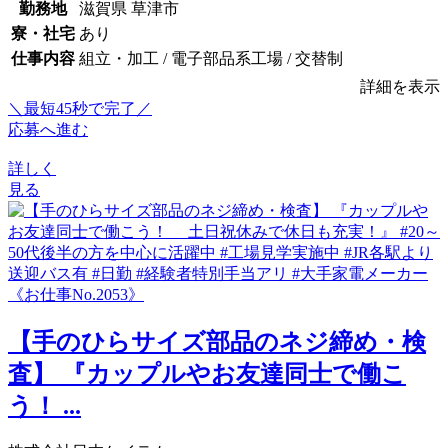
勤務地
滋賀県 草津市
寮・社宅
あり
仕事内容
組立・加工 / 電子部品系工場 / 交替制
詳細を表示
＼最短45秒で完了／
応募へ進む
詳しく
見る
【手のひらサイズ部品のネジ締め・検
査】 『カップルやお友達同士で働こ
う！ ...