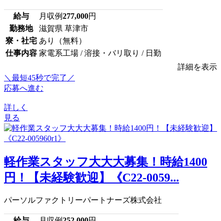
給与
月収例
277,000
円
勤務地
滋賀県 草津市
寮・社宅
あり（無料）
仕事内容
家電系工場 / 溶接・バリ取り / 日勤
詳細を表示
＼最短45秒で完了／
応募へ進む
詳しく
見る
軽作業スタッフ大大大募集！時給1400
円！【未経験歓迎】《C22-0059...
パーソルファクトリーパートナーズ株式会社
給与
月収例
252,000
円