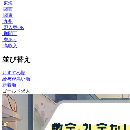
東海
関西
関東
九州
即入寮OK
期間工
寮あり
高収入
並び替え
おすすめ順
給与が高い順
新着順
ゴールド求人