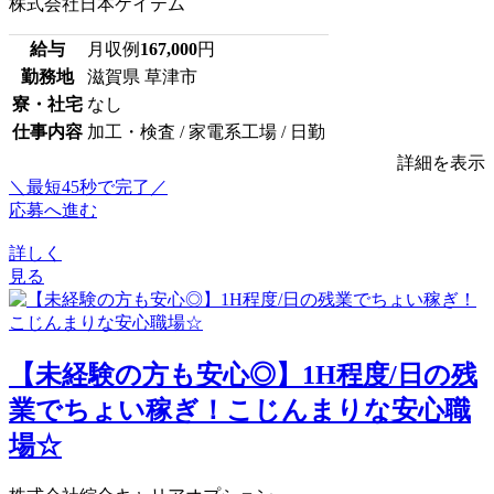
株式会社日本ケイテム
給与
月収例
167,000
円
勤務地
滋賀県 草津市
寮・社宅
なし
仕事内容
加工・検査 / 家電系工場 / 日勤
詳細を表示
＼最短45秒で完了／
応募へ進む
詳しく
見る
【未経験の方も安心◎】1H程度/日の残
業でちょい稼ぎ！こじんまりな安心職
場☆