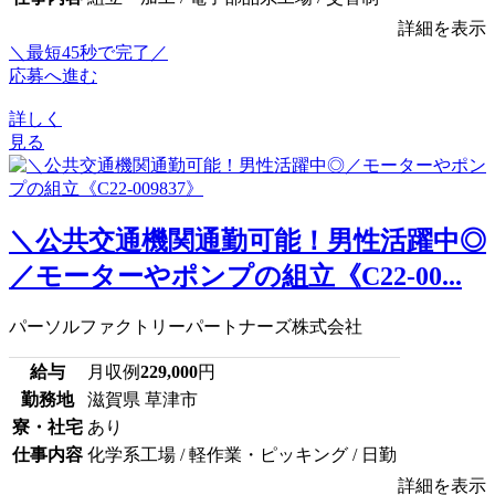
詳細を表示
＼最短45秒で完了／
応募へ進む
詳しく
見る
＼公共交通機関通勤可能！男性活躍中◎
／モーターやポンプの組立《C22-00...
パーソルファクトリーパートナーズ株式会社
給与
月収例
229,000
円
勤務地
滋賀県 草津市
寮・社宅
あり
仕事内容
化学系工場 / 軽作業・ピッキング / 日勤
詳細を表示