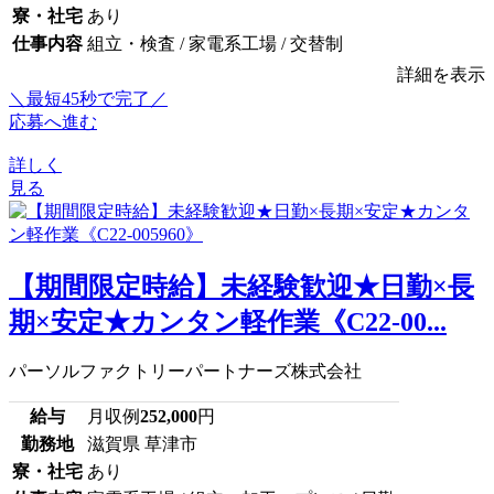
寮・社宅
あり
仕事内容
組立・検査 / 家電系工場 / 交替制
詳細を表示
＼最短45秒で完了／
応募へ進む
詳しく
見る
【期間限定時給】未経験歓迎★日勤×長
期×安定★カンタン軽作業《C22-00...
パーソルファクトリーパートナーズ株式会社
給与
月収例
252,000
円
勤務地
滋賀県 草津市
寮・社宅
あり