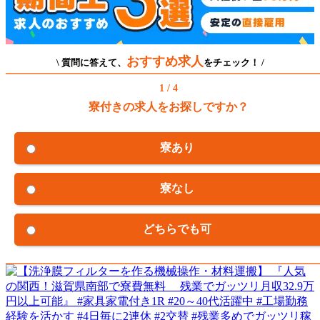
おすすめ求人
\ 質問に答えて、
をチェック！ /
1 / 4
寮付きの求人をお探しですか？
寮あり
寮なし
どちらでも可