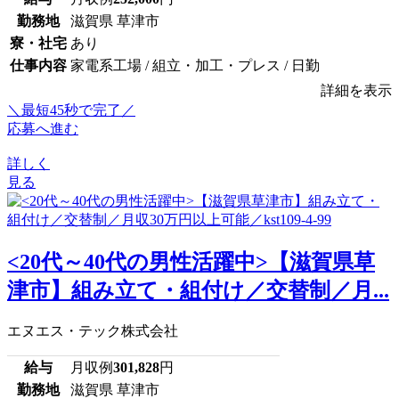
勤務地
滋賀県 草津市
寮・社宅
あり
仕事内容
家電系工場 / 組立・加工・プレス / 日勤
詳細を表示
＼最短45秒で完了／
応募へ進む
詳しく
見る
<20代～40代の男性活躍中>【滋賀県草
津市】組み立て・組付け／交替制／月...
エヌエス・テック株式会社
給与
月収例
301,828
円
勤務地
滋賀県 草津市