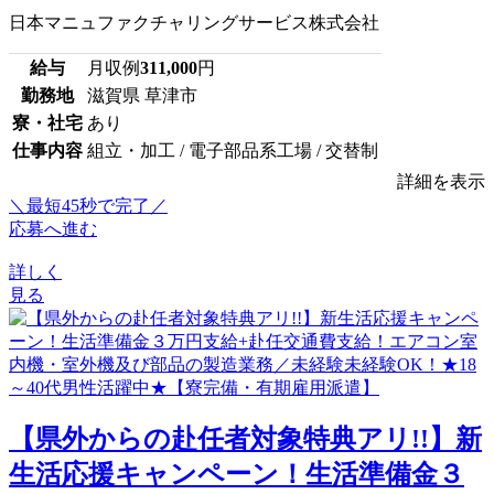
日本マニュファクチャリングサービス株式会社
給与
月収例
311,000
円
勤務地
滋賀県 草津市
寮・社宅
あり
仕事内容
組立・加工 / 電子部品系工場 / 交替制
詳細を表示
＼最短45秒で完了／
応募へ進む
詳しく
見る
【県外からの赴任者対象特典アリ!!】新
生活応援キャンペーン！生活準備金３