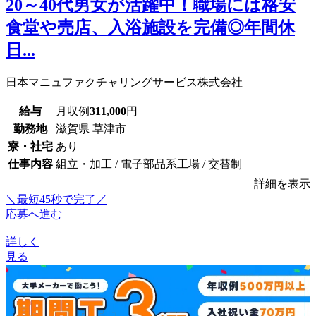
20～40代男女が活躍中！職場には格安
食堂や売店、入浴施設を完備◎年間休
日...
日本マニュファクチャリングサービス株式会社
給与
月収例
311,000
円
勤務地
滋賀県 草津市
寮・社宅
あり
仕事内容
組立・加工 / 電子部品系工場 / 交替制
詳細を表示
＼最短45秒で完了／
応募へ進む
詳しく
見る