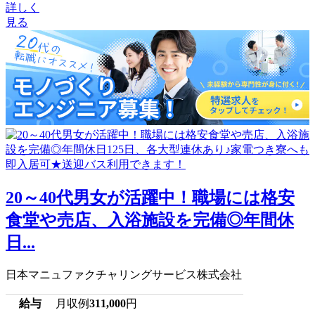
詳しく
見る
20～40代男女が活躍中！職場には格安
食堂や売店、入浴施設を完備◎年間休
日...
日本マニュファクチャリングサービス株式会社
給与
月収例
311,000
円