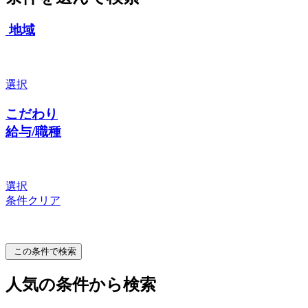
地域
選択
こだわり
給与/職種
選択
条件クリア
この条件で検索
人気の条件から検索