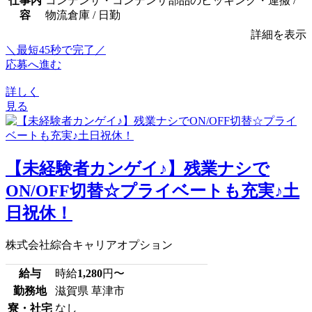
仕事内
コンデンサ・コンデンサ部品のピッキング・運搬 /
容
物流倉庫 / 日勤
詳細を表示
＼最短45秒で完了／
応募へ進む
詳しく
見る
【未経験者カンゲイ♪】残業ナシで
ON/OFF切替☆プライベートも充実♪土
日祝休！
株式会社綜合キャリアオプション
給与
時給
1,280
円〜
勤務地
滋賀県 草津市
寮・社宅
なし