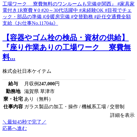
【容器やゴム栓の検品・資材の供給】
『座り作業ありの工場ワーク 寮費無
料...
株式会社日本ケイテム
給与
月収例
247,000
円
勤務地
滋賀県 草津市
寮・社宅
あり（無料）
仕事内容
ガラス製品の加工・操作 / 機械系工場 / 交替制
詳細を表示
＼最短45秒で完了／
応募へ進む