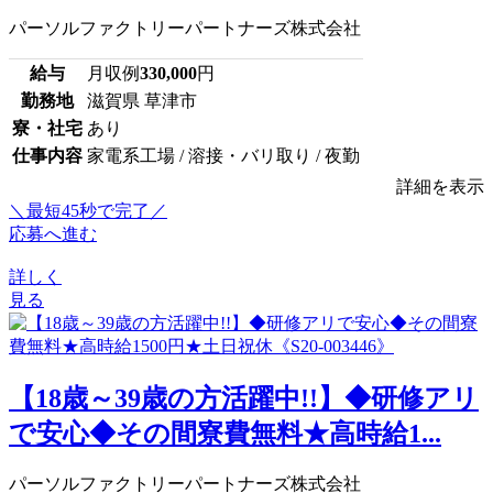
パーソルファクトリーパートナーズ株式会社
給与
月収例
330,000
円
勤務地
滋賀県 草津市
寮・社宅
あり
仕事内容
家電系工場 / 溶接・バリ取り / 夜勤
詳細を表示
＼最短45秒で完了／
応募へ進む
詳しく
見る
【18歳～39歳の方活躍中!!】◆研修アリ
で安心◆その間寮費無料★高時給1...
パーソルファクトリーパートナーズ株式会社