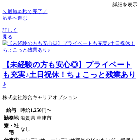
詳細を表示
＼最短45秒で完了／
応募へ進む
詳しく
見る
【未経験の方も安心◎】プライベート
も充実♪土日祝休！ちょこっと残業あり
♪
株式会社綜合キャリアオプション
給与
時給
1,250
円〜
勤務地
滋賀県 草津市
寮・社
なし
宅