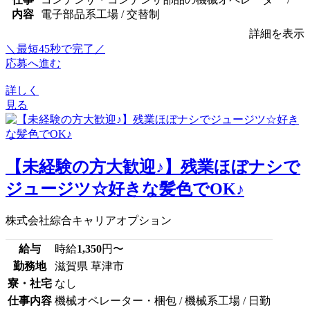
内容
電子部品系工場 / 交替制
詳細を表示
＼最短45秒で完了／
応募へ進む
詳しく
見る
【未経験の方大歓迎♪】残業ほぼナシで
ジュージツ☆好きな髪色でOK♪
株式会社綜合キャリアオプション
給与
時給
1,350
円〜
勤務地
滋賀県 草津市
寮・社宅
なし
仕事内容
機械オペレーター・梱包 / 機械系工場 / 日勤