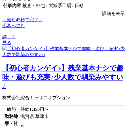
仕事内容
検査・梱包 / 製紙系工場 / 日勤
詳細を表示
＼最短45秒で完了／
応募へ進む
詳しく
見る
【初心者カンゲイ♪】残業基本ナシで趣
味・遊びも充実♪少人数で馴染みやすい
♪
株式会社綜合キャリアオプション
給与
時給
1,350
円〜
勤務地
滋賀県 草津市
寮・社
なし