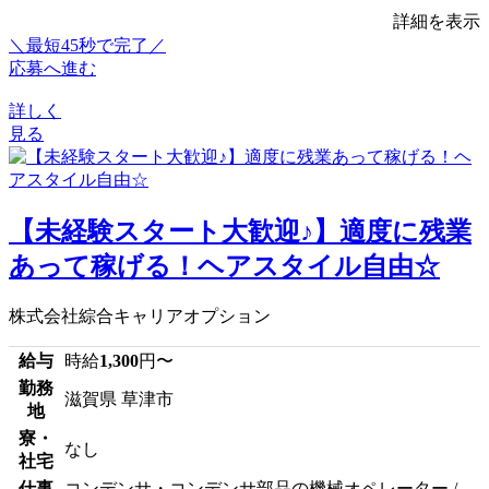
詳細を表示
＼最短45秒で完了／
応募へ進む
詳しく
見る
【未経験スタート大歓迎♪】適度に残業
あって稼げる！ヘアスタイル自由☆
株式会社綜合キャリアオプション
給与
時給
1,300
円〜
勤務
滋賀県 草津市
地
寮・
なし
社宅
仕事
コンデンサ・コンデンサ部品の機械オペレーター /