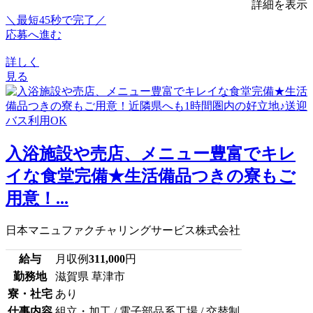
詳細を表示
＼最短45秒で完了／
応募へ進む
詳しく
見る
入浴施設や売店、メニュー豊富でキレ
イな食堂完備★生活備品つきの寮もご
用意！...
日本マニュファクチャリングサービス株式会社
給与
月収例
311,000
円
勤務地
滋賀県 草津市
寮・社宅
あり
仕事内容
組立・加工 / 電子部品系工場 / 交替制