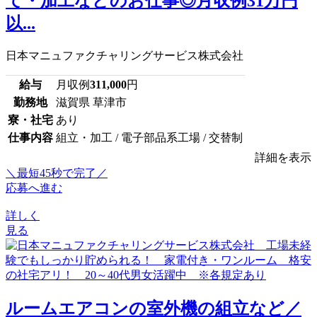
て・加工などのお仕事◎月収例31万円
以...
日本マニュファクチャリングサービス株式会社
給与
月収例
311,000
円
勤務地
滋賀県 草津市
寮・社宅
あり
仕事内容
組立・加工 / 電子部品系工場 / 交替制
詳細を表示
＼最短45秒で完了／
応募へ進む
詳しく
見る
ルームエアコンの室外機の組立など／