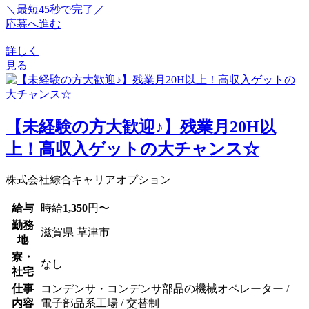
＼最短45秒で完了／
応募へ進む
詳しく
見る
【未経験の方大歓迎♪】残業月20H以
上！高収入ゲットの大チャンス☆
株式会社綜合キャリアオプション
給与
時給
1,350
円〜
勤務
滋賀県 草津市
地
寮・
なし
社宅
仕事
コンデンサ・コンデンサ部品の機械オペレーター /
内容
電子部品系工場 / 交替制