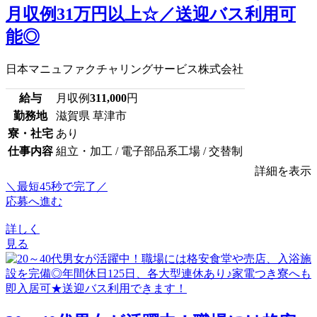
月収例31万円以上☆／送迎バス利用可
能◎
日本マニュファクチャリングサービス株式会社
給与
月収例
311,000
円
勤務地
滋賀県 草津市
寮・社宅
あり
仕事内容
組立・加工 / 電子部品系工場 / 交替制
詳細を表示
＼最短45秒で完了／
応募へ進む
詳しく
見る