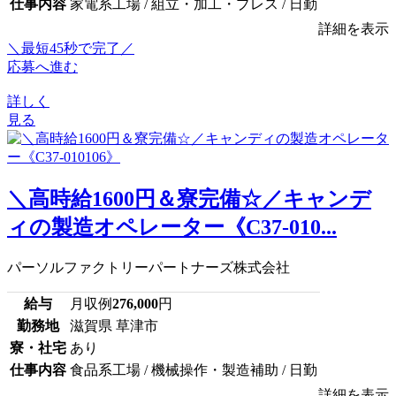
仕事内容
家電系工場 / 組立・加工・プレス / 日勤
詳細を表示
＼最短45秒で完了／
応募へ進む
詳しく
見る
＼高時給1600円＆寮完備☆／キャンデ
ィの製造オペレーター《C37-010...
パーソルファクトリーパートナーズ株式会社
給与
月収例
276,000
円
勤務地
滋賀県 草津市
寮・社宅
あり
仕事内容
食品系工場 / 機械操作・製造補助 / 日勤
詳細を表示