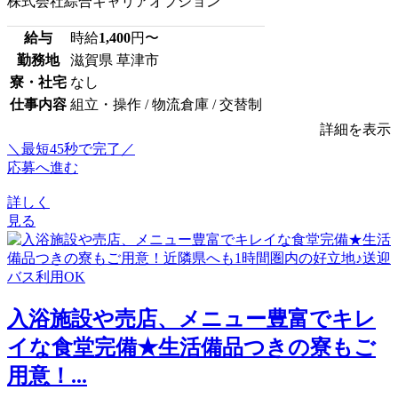
株式会社綜合キャリアオプション
給与
時給
1,400
円〜
勤務地
滋賀県 草津市
寮・社宅
なし
仕事内容
組立・操作 / 物流倉庫 / 交替制
詳細を表示
＼最短45秒で完了／
応募へ進む
詳しく
見る
入浴施設や売店、メニュー豊富でキレ
イな食堂完備★生活備品つきの寮もご
用意！...