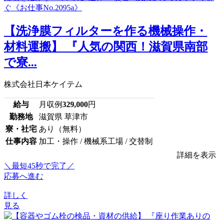
【洗浄膜フィルターを作る機械操作・
材料運搬】 『人気の関西！滋賀県南部
で寮...
株式会社日本ケイテム
給与
月収例
329,000
円
勤務地
滋賀県 草津市
寮・社宅
あり（無料）
仕事内容
加工・操作 / 機械系工場 / 交替制
詳細を表示
＼最短45秒で完了／
応募へ進む
詳しく
見る