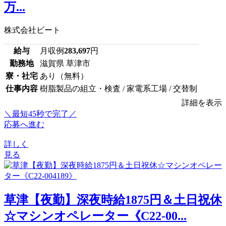
万...
株式会社ビート
給与
月収例
283,697
円
勤務地
滋賀県 草津市
寮・社宅
あり（無料）
仕事内容
樹脂製品の組立・検査 / 家電系工場 / 交替制
詳細を表示
＼最短45秒で完了／
応募へ進む
詳しく
見る
草津【夜勤】深夜時給1875円＆土日祝休
☆マシンオペレーター《C22-00...