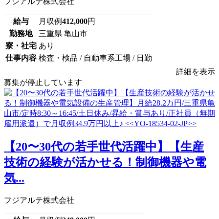
フジアルテ株式会社
給与
月収例
412,000
円
勤務地
三重県 亀山市
寮・社宅
あり
仕事内容
検査・検品 / 自動車系工場 / 日勤
詳細を表示
募集が停止しています
【20〜30代の若手世代活躍中】【生産
技術の経験が活かせる！制御機器や電
気...
フジアルテ株式会社