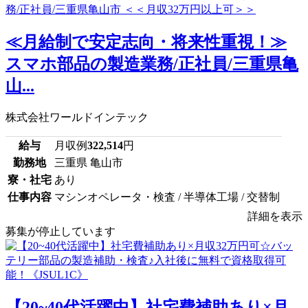
≪月給制で安定志向・将来性重視！≫
スマホ部品の製造業務/正社員/三重県亀
山...
株式会社ワールドインテック
給与
月収例
322,514
円
勤務地
三重県 亀山市
寮・社宅
あり
仕事内容
マシンオペレータ・検査 / 半導体工場 / 交替制
詳細を表示
募集が停止しています
【20~40代活躍中】社宅費補助あり×月