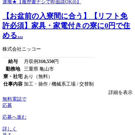
【お盆前の入寮間に合う】【リフト免
許必須】家具・家電付きの寮に0円で住
める...
株式会社ニッコー
給与
月収例
310,550
円
勤務地
三重県 亀山市
寮・社宅
あり（無料）
仕事内容
加工・操作 / 機械系工場 / 交替制
詳細を表示
無料電話で
応募
応募へ進む
詳しく