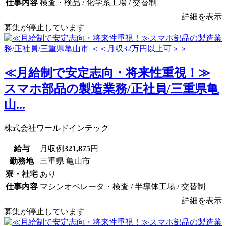
仕事内容
検査・検品 / 化学系工場 / 交替制
詳細を表示
募集が停止しています
≪月給制で安定志向・将来性重視！≫
スマホ部品の製造業務/正社員/三重県亀
山...
株式会社ワールドインテック
給与
月収例
321,875
円
勤務地
三重県 亀山市
寮・社宅
あり
仕事内容
マシンオペレータ・検査 / 半導体工場 / 交替制
詳細を表示
募集が停止しています