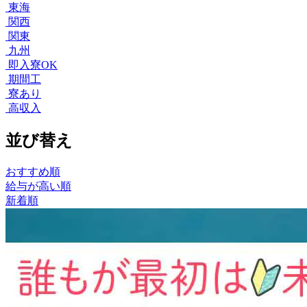
東海
関西
関東
九州
即入寮OK
期間工
寮あり
高収入
並び替え
おすすめ順
給与が高い順
新着順