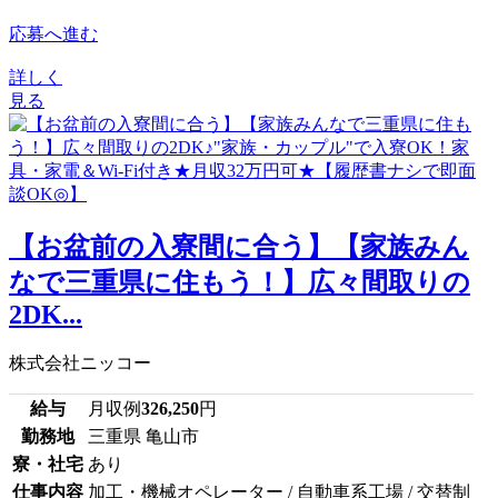
応募へ進む
詳しく
見る
【お盆前の入寮間に合う】【家族みん
なで三重県に住もう！】広々間取りの
2DK...
株式会社ニッコー
給与
月収例
326,250
円
勤務地
三重県 亀山市
寮・社宅
あり
仕事内容
加工・機械オペレーター / 自動車系工場 / 交替制