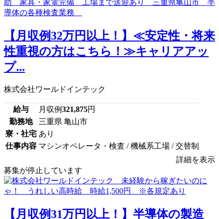
【月収例32万円以上！】≪安定性・将来
性重視の方はこちら！≫キャリアアッ
プ...
株式会社ワールドインテック
給与
月収例
321,875
円
勤務地
三重県 亀山市
寮・社宅
あり
仕事内容
マシンオペレータ・検査 / 機械系工場 / 交替制
詳細を表示
募集が停止しています
【月収例31万円以上！】半導体の製造