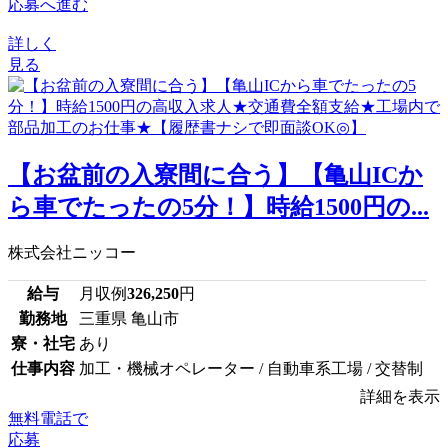
応募へ進む
詳しく
見る
【お盆前の入寮間に合う】【亀山ICか
ら車でたったの5分！】時給1500円の...
株式会社ニッコー
給与
月収例
326,250
円
勤務地
三重県 亀山市
寮・社宅
あり
仕事内容
加工・機械オペレーター / 自動車系工場 / 交替制
詳細を表示
無料電話で
応募