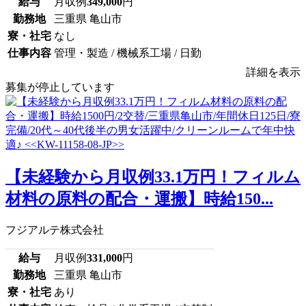
給与
月収例
349,000
円
勤務地
三重県 亀山市
寮・社宅
なし
仕事内容
管理・製造 / 機械系工場 / 日勤
詳細を表示
募集が停止しています
【未経験から月収例33.1万円！フィルム
材料の原料の配合・運搬】時給150...
フジアルテ株式会社
給与
月収例
331,000
円
勤務地
三重県 亀山市
寮・社宅
あり