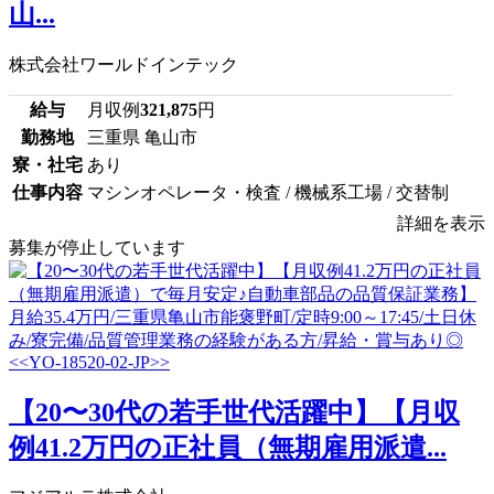
山...
株式会社ワールドインテック
給与
月収例
321,875
円
勤務地
三重県 亀山市
寮・社宅
あり
仕事内容
マシンオペレータ・検査 / 機械系工場 / 交替制
詳細を表示
募集が停止しています
【20〜30代の若手世代活躍中】【月収
例41.2万円の正社員（無期雇用派遣...