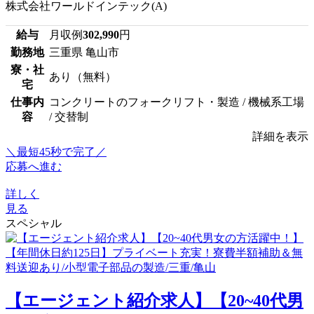
株式会社ワールドインテック(A)
給与
月収例
302,990
円
勤務地
三重県 亀山市
寮・社
あり（無料）
宅
仕事内
コンクリートのフォークリフト・製造 / 機械系工場
容
/ 交替制
詳細を表示
＼最短45秒で完了／
応募へ進む
詳しく
見る
スペシャル
【エージェント紹介求人】【20~40代男