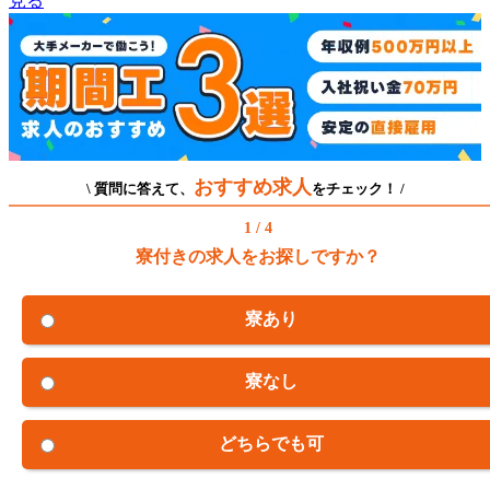
見る
おすすめ求人
\ 質問に答えて、
をチェック！ /
1 / 4
寮付きの求人をお探しですか？
寮あり
寮なし
どちらでも可