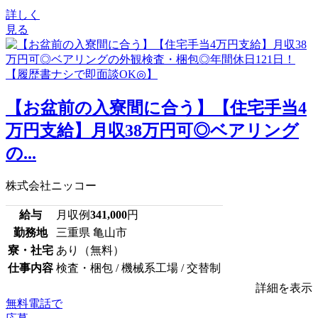
詳しく
見る
【お盆前の入寮間に合う】【住宅手当4
万円支給】月収38万円可◎ベアリング
の...
株式会社ニッコー
給与
月収例
341,000
円
勤務地
三重県 亀山市
寮・社宅
あり（無料）
仕事内容
検査・梱包 / 機械系工場 / 交替制
詳細を表示
無料電話で