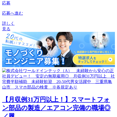
応募
応募へ進む
詳しく
見る
【月収例31万円以上！】スマートフォ
ン部品の製造／エアコン完備の職場◎
／履...