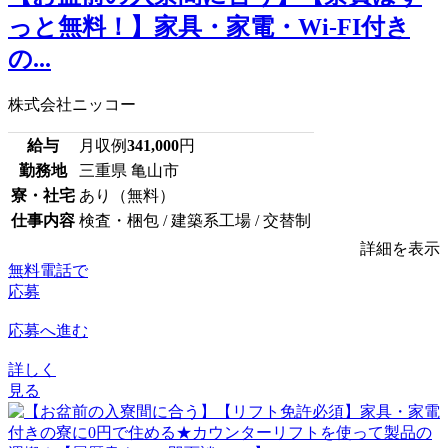
っと無料！】家具・家電・Wi-FI付き
の...
株式会社ニッコー
給与
月収例
341,000
円
勤務地
三重県 亀山市
寮・社宅
あり（無料）
仕事内容
検査・梱包 / 建築系工場 / 交替制
詳細を表示
無料電話で
応募
応募へ進む
詳しく
見る