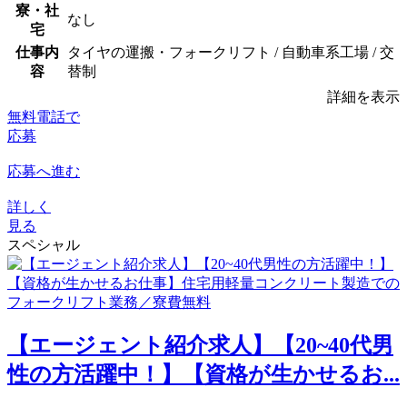
寮・社
なし
宅
仕事内
タイヤの運搬・フォークリフト / 自動車系工場 / 交
容
替制
詳細を表示
無料電話で
応募
応募へ進む
詳しく
見る
スペシャル
【エージェント紹介求人】【20~40代男
性の方活躍中！】【資格が生かせるお...