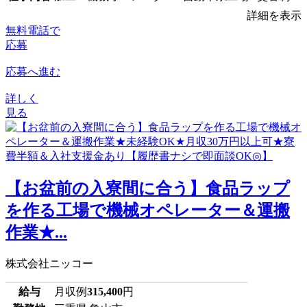
詳細を表示
無料電話で
応募
応募へ進む
詳しく
見る
【お盆前の入寮間に合う】食品ラップ
を作る工場で機械オペレーター＆運搬
作業★...
株式会社ニッコー
給与
月収例
315,400
円