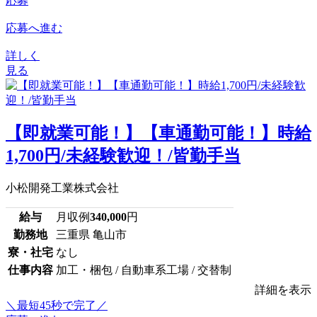
応募
応募へ進む
詳しく
見る
【即就業可能！】【車通勤可能！】時給
1,700円/未経験歓迎！/皆勤手当
小松開発工業株式会社
給与
月収例
340,000
円
勤務地
三重県 亀山市
寮・社宅
なし
仕事内容
加工・梱包 / 自動車系工場 / 交替制
詳細を表示
＼最短45秒で完了／