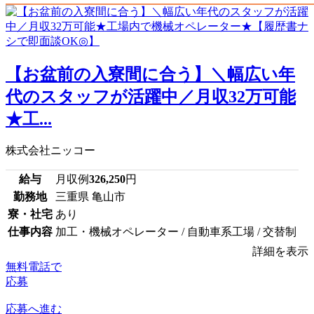
【お盆前の入寮間に合う】＼幅広い年
代のスタッフが活躍中／月収32万可能
★工...
株式会社ニッコー
給与
月収例
326,250
円
勤務地
三重県 亀山市
寮・社宅
あり
仕事内容
加工・機械オペレーター / 自動車系工場 / 交替制
詳細を表示
無料電話で
応募
応募へ進む