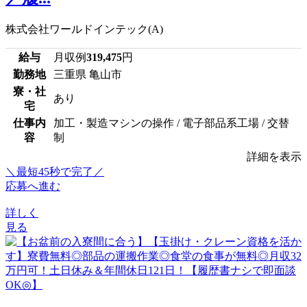
株式会社ワールドインテック(A)
給与
月収例
319,475
円
勤務地
三重県 亀山市
寮・社
あり
宅
仕事内
加工・製造マシンの操作 / 電子部品系工場 / 交替
容
制
詳細を表示
＼最短45秒で完了／
応募へ進む
詳しく
見る