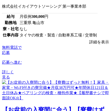
株式会社イカイアウトソーシング 第一事業本部
給与
月収例
300,000
円
勤務地
三重県 亀山市
寮・社宅
なし
仕事内容
タイヤの検査・製造 / 自動車系工場 / 交替制
詳細を表示
無料電話で
応募
応募へ進む
詳しく
見る
【お盆前の入寮間に合う】【寮費はず