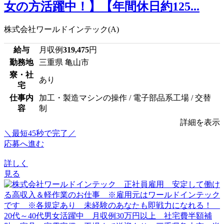
女の方活躍中！】【年間休日約125...
株式会社ワールドインテック(A)
給与
月収例
319,475
円
勤務地
三重県 亀山市
寮・社
あり
宅
仕事内
加工・製造マシンの操作 / 電子部品系工場 / 交替
容
制
詳細を表示
＼最短45秒で完了／
応募へ進む
詳しく
見る