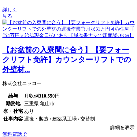
詳しく
見る
【お盆前の入寮間に合う】【要フォー
クリフト免許】カウンターリフトでの
外壁材...
株式会社ニッコー
給与
月収例
310,550
円
勤務地
三重県 亀山市
寮・社宅
あり
仕事内容
運搬・製造 / 建築系工場 / 交替制
詳細を表示
無料電話で