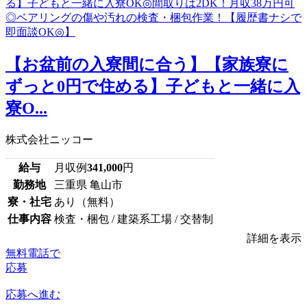
【お盆前の入寮間に合う】【家族寮に
ずっと0円で住める】子どもと一緒に入
寮O...
株式会社ニッコー
給与
月収例
341,000
円
勤務地
三重県 亀山市
寮・社宅
あり（無料）
仕事内容
検査・梱包 / 建築系工場 / 交替制
詳細を表示
無料電話で
応募
応募へ進む