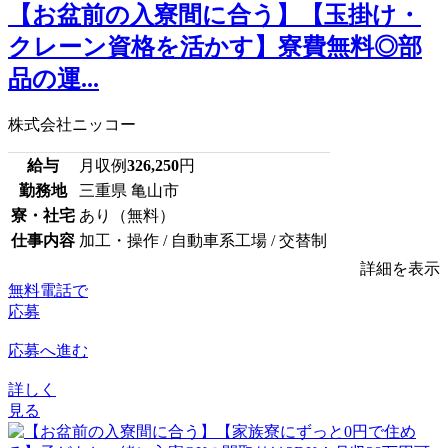
【お盆前の入寮間に合う】【玉掛け・
クレーン資格を活かす】寮費無料◎部
品の運...
株式会社ニッコー
給与
月収例
326,250
円
勤務地
三重県 亀山市
寮・社宅
あり（無料）
仕事内容
加工・操作 / 自動車系工場 / 交替制
詳細を表示
無料電話で
応募
応募へ進む
詳しく
見る