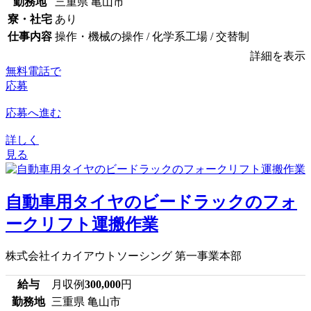
勤務地
三重県 亀山市
寮・社宅
あり
仕事内容
操作・機械の操作 / 化学系工場 / 交替制
詳細を表示
無料電話で
応募
応募へ進む
詳しく
見る
自動車用タイヤのビードラックのフォ
ークリフト運搬作業
株式会社イカイアウトソーシング 第一事業本部
給与
月収例
300,000
円
勤務地
三重県 亀山市