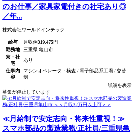
のお仕事／家具家電付きの社宅あり◎
／年...
株式会社ワールドインテック
給与
月収例
319,475
円
勤務地
三重県 亀山市
寮・社
あり
宅
仕事内
マシンオペレータ・検査 / 電子部品系工場 / 交替
容
制
詳細を表示
募集が停止しています
≪月給制で安定志向・将来性重視！≫
スマホ部品の製造業務/正社員/三重県亀