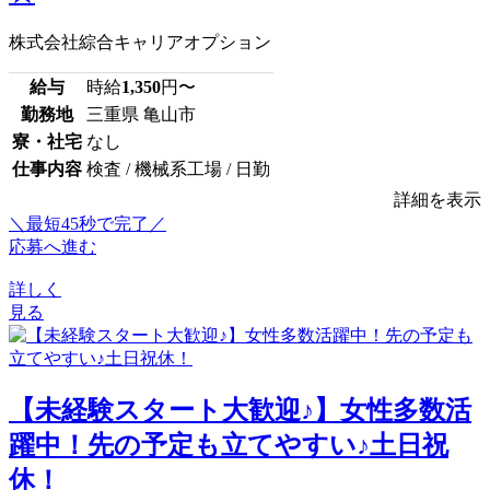
株式会社綜合キャリアオプション
給与
時給
1,350
円〜
勤務地
三重県 亀山市
寮・社宅
なし
仕事内容
検査 / 機械系工場 / 日勤
詳細を表示
＼最短45秒で完了／
応募へ進む
詳しく
見る
【未経験スタート大歓迎♪】女性多数活
躍中！先の予定も立てやすい♪土日祝
休！