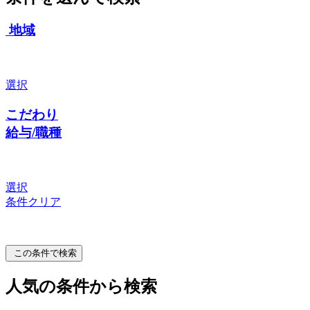
地域
選択
こだわり
給与/職種
選択
条件クリア
この条件で検索
人気の条件から検索