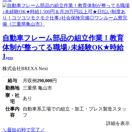
自動車フレーム部品の組立作業！教育
体制が整ってる職場♪未経験OK★時給
1,...
株式会社BREXA Next
給与
月収例
290,000
円
勤務地
三重県 亀山市
寮・社
あり
宅
仕事内
自動車系工場での組立・加工・プレス製造スタッ
容
フ
詳細を表示
＼最短45秒で完了／