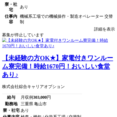
寮・社
あり
宅
仕事内
機械系工場での機械操作・製造オペレーター 交替
容
制
詳細を表示
募集が停止しています
【未経験の方OK★】家電付きワンルー
ム寮完備！時給1670円！おいしい食堂
あり♪
株式会社綜合キャリアオプション
給与
月収例
303,000
円
勤務地
三重県 亀山市
寮・社宅
あり
仕事内容
検査・梱包 / 化学系工場 / 交替制