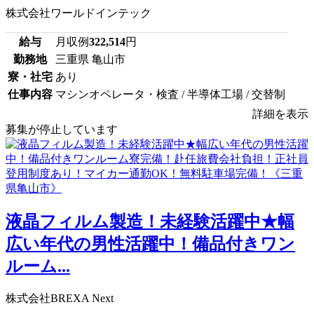
株式会社ワールドインテック
給与
月収例
322,514
円
勤務地
三重県 亀山市
寮・社宅
あり
仕事内容
マシンオペレータ・検査 / 半導体工場 / 交替制
詳細を表示
募集が停止しています
液晶フィルム製造！未経験活躍中★幅
広い年代の男性活躍中！備品付きワン
ルーム...
株式会社BREXA Next