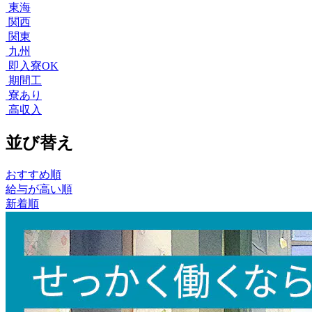
東海
関西
関東
九州
即入寮OK
期間工
寮あり
高収入
並び替え
おすすめ順
給与が高い順
新着順