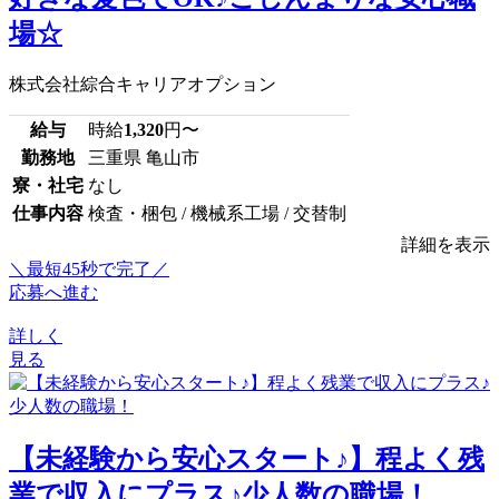
場☆
株式会社綜合キャリアオプション
給与
時給
1,320
円〜
勤務地
三重県 亀山市
寮・社宅
なし
仕事内容
検査・梱包 / 機械系工場 / 交替制
詳細を表示
＼最短45秒で完了／
応募へ進む
詳しく
見る
【未経験から安心スタート♪】程よく残
業で収入にプラス♪少人数の職場！