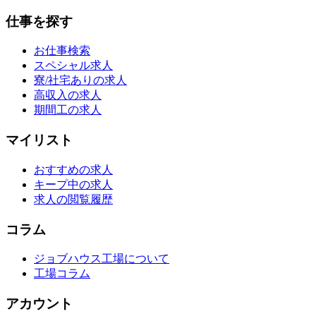
仕事を探す
お仕事検索
スペシャル求人
寮/社宅ありの求人
高収入の求人
期間工の求人
マイリスト
おすすめの求人
キープ中の求人
求人の閲覧履歴
コラム
ジョブハウス工場について
工場コラム
アカウント