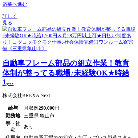
応募へ進む
詳しく
見る
自動車フレーム部品の組立作業！教育
体制が整ってる職場♪未経験OK★時給
1,...
株式会社BREXA Next
給与
月収例
290,000
円
勤務地
三重県 亀山市
寮・社
あり
宅
仕事内
自動車系工場での組立・加工・プレス製造スタッ