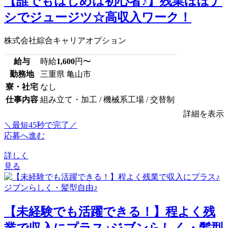
【誰でもはじめは初心者♪】残業ほぼナ
シでジュージツ☆高収入ワーク！
株式会社綜合キャリアオプション
給与
時給
1,600
円〜
勤務地
三重県 亀山市
寮・社宅
なし
仕事内容
組み立て・加工 / 機械系工場 / 交替制
詳細を表示
＼最短45秒で完了／
応募へ進む
詳しく
見る
【未経験でも活躍できる！】程よく残