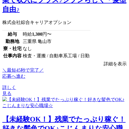
業で収入にプラス♪ジブンらしく・髪型
自由♪
株式会社綜合キャリアオプション
給与
時給
1,300
円〜
勤務地
三重県 亀山市
寮・社宅
なし
仕事内容
検査・運搬 / 自動車系工場 / 日勤
詳細を表示
＼最短45秒で完了／
応募へ進む
詳しく
見る
【未経験OK！】残業でたっぷり稼ぐ！
好きな髪色でOK♪こじんまりな安心職