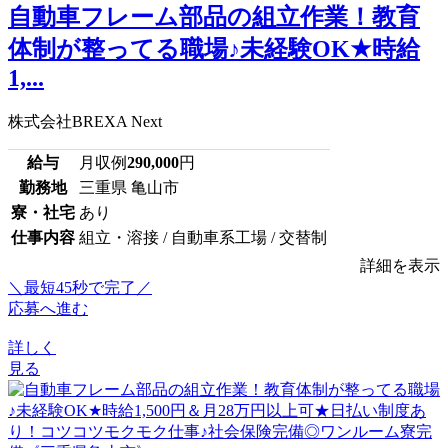
自動車フレーム部品の組立作業！教育
体制が整ってる職場♪未経験OK★時給
1,...
株式会社BREXA Next
給与
月収例
290,000
円
勤務地
三重県 亀山市
寮・社宅
あり
仕事内容
組立・溶接 / 自動車系工場 / 交替制
詳細を表示
＼最短45秒で完了／
応募へ進む
詳しく
見る