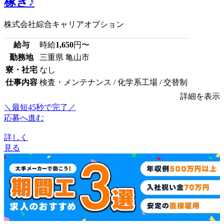
稼ぎ♪
株式会社綜合キャリアオプション
給与
時給
1,650
円〜
勤務地
三重県 亀山市
寮・社宅
なし
仕事内容
検査・メンテナンス / 化学系工場 / 交替制
詳細を表示
＼最短45秒で完了／
応募へ進む
詳しく
見る