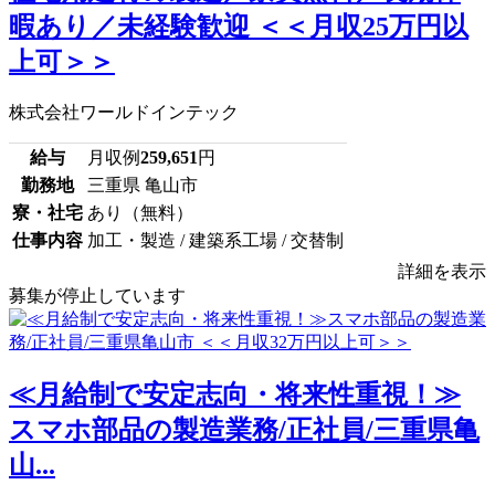
暇あり／未経験歓迎 ＜＜月収25万円以
上可＞＞
株式会社ワールドインテック
給与
月収例
259,651
円
勤務地
三重県 亀山市
寮・社宅
あり（無料）
仕事内容
加工・製造 / 建築系工場 / 交替制
詳細を表示
募集が停止しています
≪月給制で安定志向・将来性重視！≫
スマホ部品の製造業務/正社員/三重県亀
山...