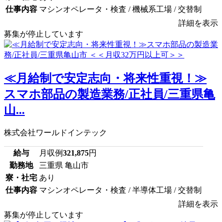
仕事内容
マシンオペレータ・検査 / 機械系工場 / 交替制
詳細を表示
募集が停止しています
≪月給制で安定志向・将来性重視！≫
スマホ部品の製造業務/正社員/三重県亀
山...
株式会社ワールドインテック
給与
月収例
321,875
円
勤務地
三重県 亀山市
寮・社宅
あり
仕事内容
マシンオペレータ・検査 / 半導体工場 / 交替制
詳細を表示
募集が停止しています