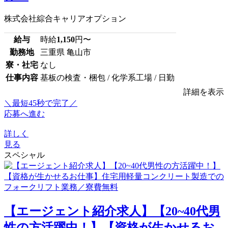
株式会社綜合キャリアオプション
給与
時給
1,150
円〜
勤務地
三重県 亀山市
寮・社宅
なし
仕事内容
基板の検査・梱包 / 化学系工場 / 日勤
詳細を表示
＼最短45秒で完了／
応募へ進む
詳しく
見る
スペシャル
【エージェント紹介求人】【20~40代男
性の方活躍中！】【資格が生かせるお...