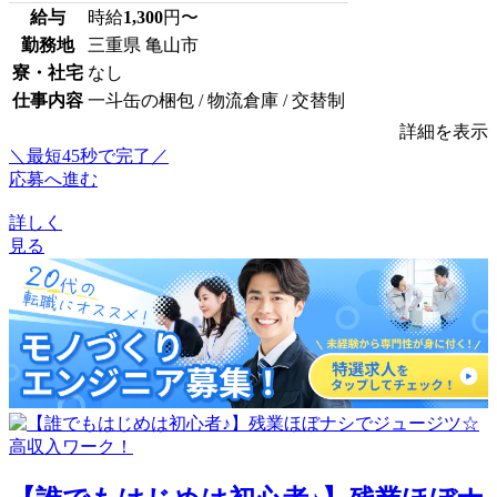
給与
時給
1,300
円〜
勤務地
三重県 亀山市
寮・社宅
なし
仕事内容
一斗缶の梱包 / 物流倉庫 / 交替制
詳細を表示
＼最短45秒で完了／
応募へ進む
詳しく
見る