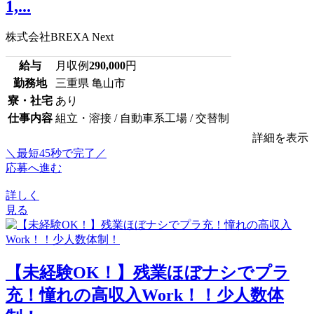
1,...
株式会社BREXA Next
給与
月収例
290,000
円
勤務地
三重県 亀山市
寮・社宅
あり
仕事内容
組立・溶接 / 自動車系工場 / 交替制
詳細を表示
＼最短45秒で完了／
応募へ進む
詳しく
見る
【未経験OK！】残業ほぼナシでプラ
充！憧れの高収入Work！！少人数体