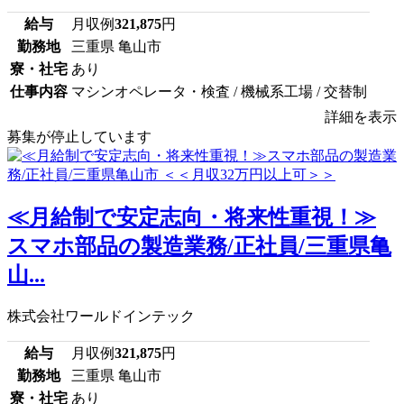
給与
月収例
321,875
円
勤務地
三重県 亀山市
寮・社宅
あり
仕事内容
マシンオペレータ・検査 / 機械系工場 / 交替制
詳細を表示
募集が停止しています
≪月給制で安定志向・将来性重視！≫
スマホ部品の製造業務/正社員/三重県亀
山...
株式会社ワールドインテック
給与
月収例
321,875
円
勤務地
三重県 亀山市
寮・社宅
あり