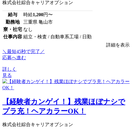
株式会社綜合キャリアオプション
給与
時給
1,200
円〜
勤務地
三重県 亀山市
寮・社宅
なし
仕事内容
組立・検査 / 自動車系工場 / 日勤
詳細を表示
＼最短45秒で完了／
応募へ進む
詳しく
見る
【経験者カンゲイ！】残業ほぼナシで
プラ充！ヘアカラーOK！
株式会社綜合キャリアオプション