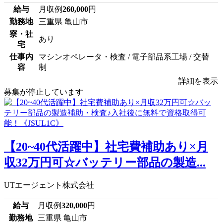
給与
月収例
260,000
円
勤務地
三重県 亀山市
寮・社
あり
宅
仕事内
マシンオペレータ・検査 / 電子部品系工場 / 交替
容
制
詳細を表示
募集が停止しています
【20~40代活躍中】社宅費補助あり×月
収32万円可☆バッテリー部品の製造...
UTエージェント株式会社
給与
月収例
320,000
円
勤務地
三重県 亀山市