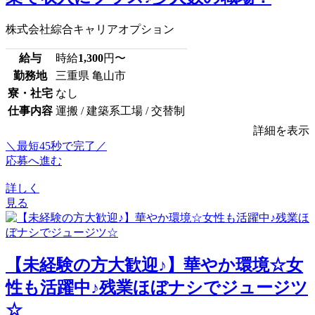
株式会社綜合キャリアオプション
給与
時給
1,300
円〜
勤務地
三重県 亀山市
寮・社宅
なし
仕事内容
運搬 / 建築系工場 / 交替制
詳細を表示
＼最短45秒で完了／
応募へ進む
詳しく
見る
【未経験の方大歓迎♪】華やか環境☆女
性も活躍中♪残業ほぼナシでジュージツ
☆