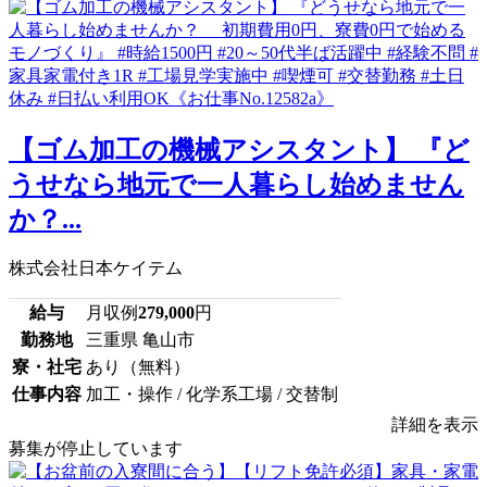
【ゴム加工の機械アシスタント】 『ど
うせなら地元で一人暮らし始めません
か？...
株式会社日本ケイテム
給与
月収例
279,000
円
勤務地
三重県 亀山市
寮・社宅
あり（無料）
仕事内容
加工・操作 / 化学系工場 / 交替制
詳細を表示
募集が停止しています