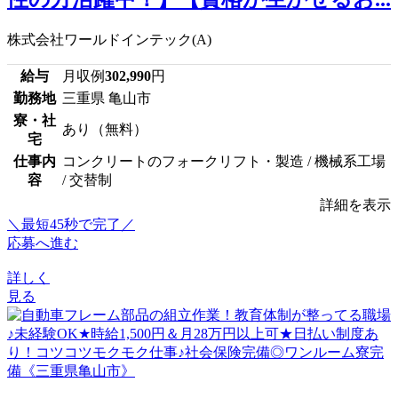
株式会社ワールドインテック(A)
給与
月収例
302,990
円
勤務地
三重県 亀山市
寮・社
あり（無料）
宅
仕事内
コンクリートのフォークリフト・製造 / 機械系工場
容
/ 交替制
詳細を表示
＼最短45秒で完了／
応募へ進む
詳しく
見る