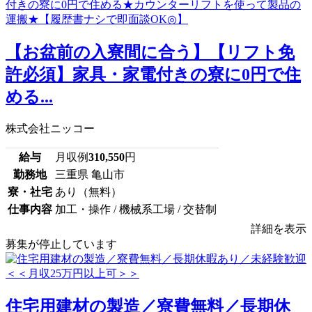
【お盆前の入寮間に合う】【リフト免
許必須】家具・家電付きの寮に0円で住
める...
株式会社ニッコー
給与
月収例
310,550
円
勤務地
三重県 亀山市
寮・社宅
あり（無料）
仕事内容
加工・操作 / 機械系工場 / 交替制
詳細を表示
募集が停止しています
住宅用建材の製造／寮費無料／長期休