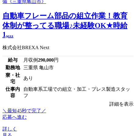
自動車フレーム部品の組立作業！教育
体制が整ってる職場♪未経験OK★時給
1,...
株式会社BREXA Next
給与
月収例
290,000
円
勤務地
三重県 亀山市
寮・社
あり
宅
仕事内
自動車系工場での組立・加工・プレス製造スタッ
容
フ
詳細を表示
＼最短45秒で完了／
応募へ進む
詳しく
見る