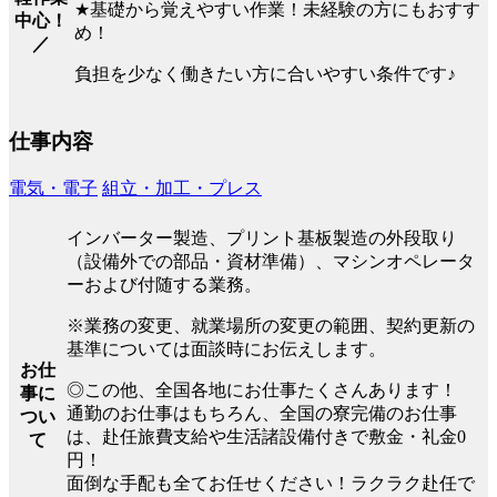
★基礎から覚えやすい作業！未経験の方にもおすす
中心！
め！
／
負担を少なく働きたい方に合いやすい条件です♪
仕事内容
電気・電子
組立・加工・プレス
インバーター製造、プリント基板製造の外段取り
（設備外での部品・資材準備）、マシンオペレータ
ーおよび付随する業務。
※業務の変更、就業場所の変更の範囲、契約更新の
基準については面談時にお伝えします。
お仕
◎この他、全国各地にお仕事たくさんあります！
事に
通勤のお仕事はもちろん、全国の寮完備のお仕事
つい
は、赴任旅費支給や生活諸設備付きで敷金・礼金0
て
円！
面倒な手配も全てお任せください！ラクラク赴任で