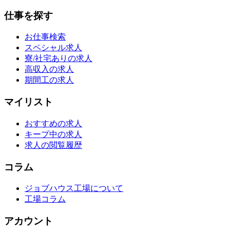
仕事を探す
お仕事検索
スペシャル求人
寮/社宅ありの求人
高収入の求人
期間工の求人
マイリスト
おすすめの求人
キープ中の求人
求人の閲覧履歴
コラム
ジョブハウス工場について
工場コラム
アカウント