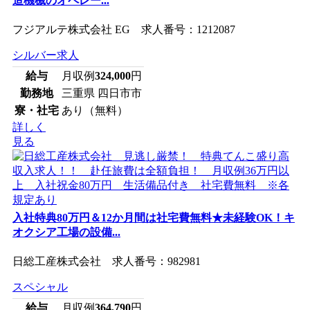
造機械のオペレー...
フジアルテ株式会社 EG 求人番号：1212087
シルバー求人
給与
月収例
324,000
円
勤務地
三重県 四日市市
寮・社宅
あり（無料）
詳しく
見る
入社特典80万円＆12か月間は社宅費無料★未経験OK！キ
オクシア工場の設備...
日総工産株式会社 求人番号：982981
スペシャル
給与
月収例
364,790
円