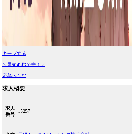
キープする
＼最短45秒で完了／
応募へ進む
求人概要
求人
15257
番号