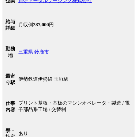
日研トータルソーシング株式会社
企業
給与
月収例
287,000
円
詳細
勤務
三重県
鈴鹿市
地
最寄
伊勢鉄道伊勢線 玉垣駅
り駅
プリント基板・基板のマシンオペレータ・製造 / 電
仕事
子部品系工場 / 交替制
内容
寮・
あり
社宅