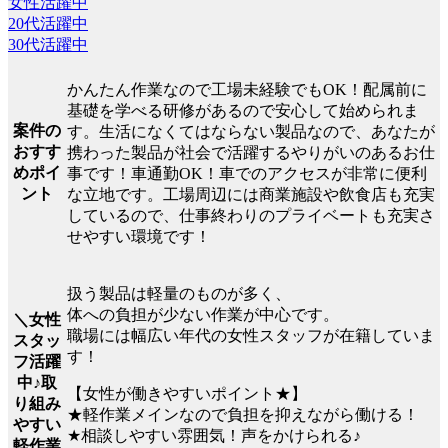
女性活躍中
20代活躍中
30代活躍中
かんたん作業なので工場未経験でもOK！配属前に
基礎を学べる研修があるので安心して始められま
案件の
す。生活になくてはならない製品なので、あなたが
おすす
携わった製品が社会で活躍するやりがいのあるお仕
めポイ
事です！車通勤OK！車でのアクセスが非常に便利
ント
な立地です。工場周辺には商業施設や飲食店も充実
しているので、仕事終わりのプライベートも充実さ
せやすい環境です！
扱う製品は軽量のものが多く、
体への負担が少ない作業が中心です。
＼女性
職場には幅広い年代の女性スタッフが在籍していま
スタッ
す！
フ活躍
中♪取
【女性が働きやすいポイント★】
り組み
★軽作業メインなので負担を抑えながら働ける！
やすい
★相談しやすい雰囲気！声をかけられる♪
軽作業