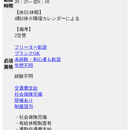
20：25～翌6：10
時間
【休日/休暇】
4勤2休※職場カレンダーによる
【備考】
2交替
フリーター歓迎
ブランクOK
未経験・初心者も歓迎
必須
学歴不問
資格
経験不問
交通費支給
社会保険完備
研修あり
制服貸与
・社会保険完備
・有給休暇制度有
・通勤交通費支給