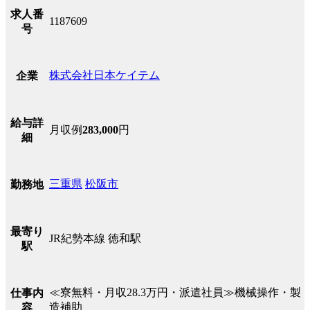
求人番
1187609
号
株式会社日本ケイテム
企業
給与詳
月収例
283,000
円
細
三重県
松阪市
勤務地
最寄り
JR紀勢本線 徳和駅
駅
≪寮無料・月収28.3万円・派遣社員≫機械操作・製
仕事内
造補助
容