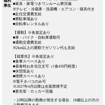
福利
■家具・家電つきワンルーム寮完備
厚生
※テレビ・冷蔵庫・洗濯機・エアコン・寝具付き
■赴任交通費支給
■寮駐車場あり
■自転車レンタルあり
【通勤】※各規定あり
■車・バイク・自転車通勤可
■通勤交通費支給
※2km以上の通勤でガソリン代も支給
【就業先】※各規定あり
■食事スペースあり
■昼食時お弁当注文可（1食450円程度）
■休憩室あり
■喫煙スペースあり
※電子タバコのみ可
※2027年4月以降は全面禁煙予定
■更衣室・ロッカー完備
・22時以降の勤務が発生する場合、18歳以上の方の
み勤務頂きます。