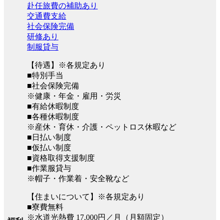
赴任旅費の補助あり
交通費支給
社会保険完備
研修あり
制服貸与
【待遇】※各規定あり
■特別手当
■社会保険完備
※健康・年金・雇用・労災
■有給休暇制度
■各種休暇制度
※産休・育休・介護・ペットロス休暇など
■日払い制度
■仮払い制度
■資格取得支援制度
■作業服貸与
※帽子・作業着・安全靴など
【住まいについて】※各規定あり
■寮費無料
※水道光熱費 17,000円／月（月額固定）