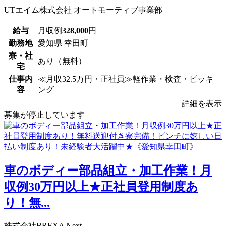
UTエイム株式会社 オートモーティブ事業部
給与
月収例
328,000
円
勤務地
愛知県 幸田町
寮・社
あり（無料）
宅
仕事内
≪月収32.5万円・正社員≫軽作業・検査・ピッキ
容
ング
詳細を表示
募集が停止しています
車のボディー部品組立・加工作業！月
収例30万円以上★正社員登用制度あ
り！無...
株式会社BREXA Next