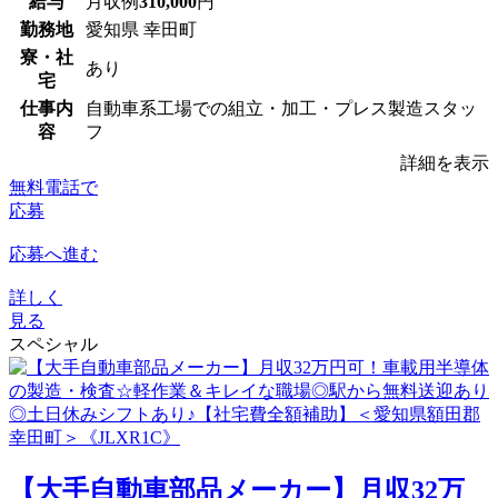
給与
月収例
310,000
円
勤務地
愛知県 幸田町
寮・社
あり
宅
仕事内
自動車系工場での組立・加工・プレス製造スタッ
容
フ
詳細を表示
無料電話で
応募
応募へ進む
詳しく
見る
スペシャル
【大手自動車部品メーカー】月収32万