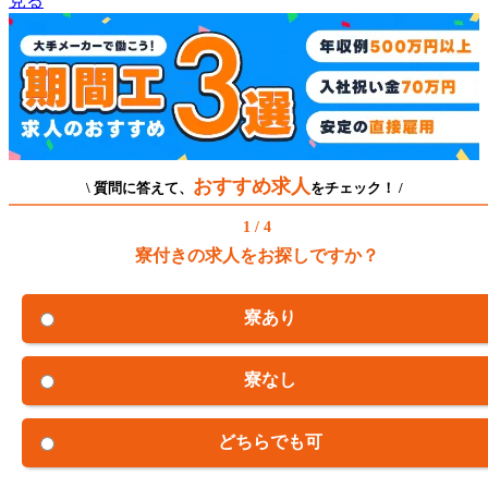
見る
おすすめ求人
\ 質問に答えて、
をチェック！ /
1 / 4
寮付きの求人をお探しですか？
寮あり
寮なし
どちらでも可