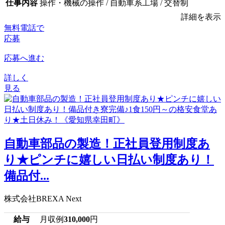
仕事内容
操作・機械の操作 / 自動車系工場 / 交替制
詳細を表示
無料電話で
応募
応募へ進む
詳しく
見る
自動車部品の製造！正社員登用制度あ
り★ピンチに嬉しい日払い制度あり！
備品付...
株式会社BREXA Next
給与
月収例
310,000
円