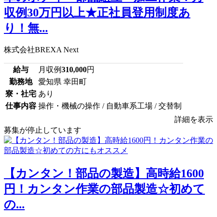
収例30万円以上★正社員登用制度あ
り！無...
株式会社BREXA Next
給与
月収例
310,000
円
勤務地
愛知県 幸田町
寮・社宅
あり
仕事内容
操作・機械の操作 / 自動車系工場 / 交替制
詳細を表示
募集が停止しています
【カンタン！部品の製造】高時給1600
円！カンタン作業の部品製造☆初めて
の...