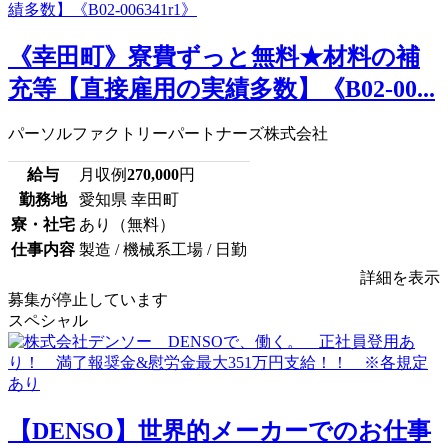
《幸田町》寮費ずっと無料★材料の補
充等【直接雇用の実績多数】《B02-00...
パーソルファクトリーパートナーズ株式会社
給与
月収例
270,000
円
勤務地
愛知県 幸田町
寮・社宅
あり（無料）
仕事内容
製造 / 機械系工場 / 日勤
詳細を表示
募集が停止しています
スペシャル
【DENSO】世界的メーカーでのお仕事