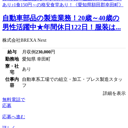
自動車部品の製造業務！20歳～40歳の
男性活躍中★年間休日122日！服装は...
株式会社BREXA Next
給与
月収例
230,000
円
勤務地
愛知県 幸田町
寮・社
あり
宅
仕事内
自動車系工場での組立・加工・プレス製造スタッ
容
フ
詳細を表示
無料電話で
応募
応募へ進む
詳しく