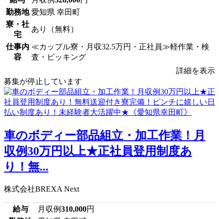
勤務地
愛知県 幸田町
寮・社
あり（無料）
宅
仕事内
≪カップル寮・月収32.5万円・正社員≫軽作業・検
容
査・ピッキング
詳細を表示
募集が停止しています
車のボディー部品組立・加工作業！月
収例30万円以上★正社員登用制度あ
り！無...
株式会社BREXA Next
給与
月収例
310,000
円