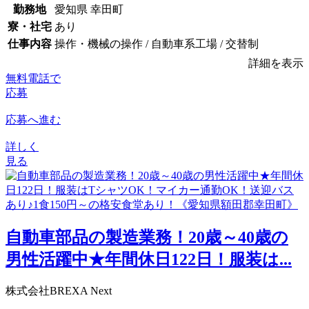
勤務地
愛知県 幸田町
寮・社宅
あり
仕事内容
操作・機械の操作 / 自動車系工場 / 交替制
詳細を表示
無料電話で
応募
応募へ進む
詳しく
見る
自動車部品の製造業務！20歳～40歳の
男性活躍中★年間休日122日！服装は...
株式会社BREXA Next