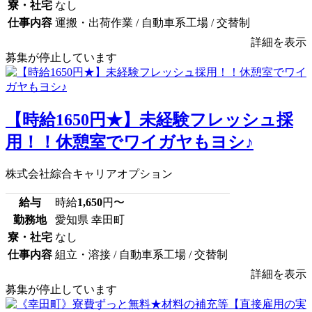
寮・社宅
なし
仕事内容
運搬・出荷作業 / 自動車系工場 / 交替制
詳細を表示
募集が停止しています
【時給1650円★】未経験フレッシュ採
用！！休憩室でワイガヤもヨシ♪
株式会社綜合キャリアオプション
給与
時給
1,650
円〜
勤務地
愛知県 幸田町
寮・社宅
なし
仕事内容
組立・溶接 / 自動車系工場 / 交替制
詳細を表示
募集が停止しています