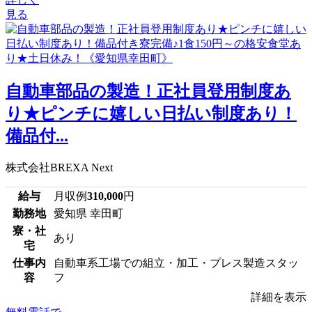
見る
自動車部品の製造！正社員登用制度あ
り★ピンチに嬉しい日払い制度あり！
備品付...
株式会社BREXA Next
給与
月収例
310,000
円
勤務地
愛知県 幸田町
寮・社
あり
宅
仕事内
自動車系工場での組立・加工・プレス製造スタッ
容
フ
詳細を表示