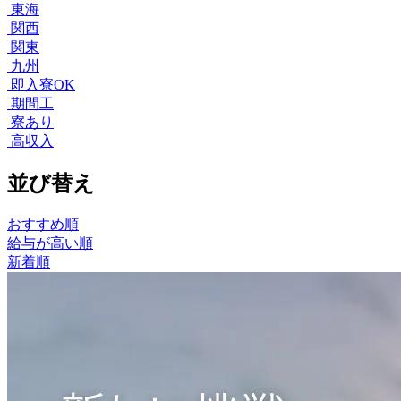
東海
関西
関東
九州
即入寮OK
期間工
寮あり
高収入
並び替え
おすすめ順
給与が高い順
新着順