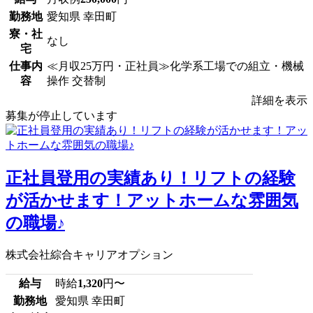
勤務地
愛知県 幸田町
寮・社
なし
宅
仕事内
≪月収25万円・正社員≫化学系工場での組立・機械
容
操作 交替制
詳細を表示
募集が停止しています
正社員登用の実績あり！リフトの経験
が活かせます！アットホームな雰囲気
の職場♪
株式会社綜合キャリアオプション
給与
時給
1,320
円〜
勤務地
愛知県 幸田町