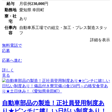
給与
月収例
230,000
円
勤務地
愛知県 幸田町
寮・社
あり
宅
仕事内
自動車系工場での組立・加工・プレス製造スタッ
容
フ
詳細を表示
無料電話で
応募
応募へ進む
詳しく
見る
自動車部品の製造！正社員登用制度あ
り★ピンチに嬉しい日払い制度あり！