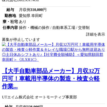
給与
月収例
310,000
円
勤務地
愛知県 幸田町
寮・社宅
あり
仕事内容
操作・機械の操作 / 自動車系工場 / 交替制
詳細を表示
募集が停止しています
【大手自動車部品メーカー】月収32万
円可！車載用半導体の製造・検査☆軽
作業...
UTエイム株式会社 オートモーティブ事業部
給与
月収例
328,000
円