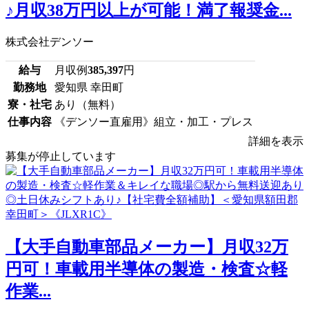
♪月収38万円以上が可能！満了報奨金...
株式会社デンソー
給与
月収例
385,397
円
勤務地
愛知県 幸田町
寮・社宅
あり（無料）
仕事内容
《デンソー直雇用》組立・加工・プレス
詳細を表示
募集が停止しています
【大手自動車部品メーカー】月収32万
円可！車載用半導体の製造・検査☆軽
作業...