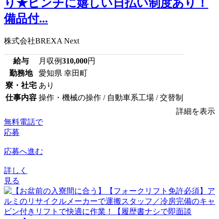
り★ピンチに嬉しい日払い制度あり！
備品付...
株式会社BREXA Next
給与
月収例
310,000
円
勤務地
愛知県 幸田町
寮・社宅
あり
仕事内容
操作・機械の操作 / 自動車系工場 / 交替制
詳細を表示
無料電話で
応募
応募へ進む
詳しく
見る