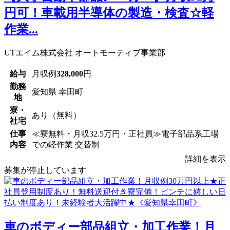
円可！車載用半導体の製造・検査☆軽
作業...
UTエイム株式会社 オートモーティブ事業部
給与
月収例
328,000
円
勤務
愛知県 幸田町
地
寮・
あり（無料）
社宅
仕事
≪寮無料・月収32.5万円・正社員≫電子部品系工場
内容
での軽作業 交替制
詳細を表示
募集が停止しています
車のボディー部品組立・加工作業！月