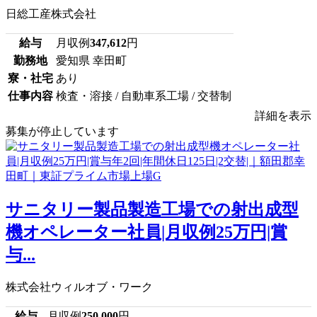
日総工産株式会社
給与
月収例
347,612
円
勤務地
愛知県 幸田町
寮・社宅
あり
仕事内容
検査・溶接 / 自動車系工場 / 交替制
詳細を表示
募集が停止しています
サニタリー製品製造工場での射出成型
機オペレーター社員|月収例25万円|賞
与...
株式会社ウィルオブ・ワーク
給与
月収例
250,000
円