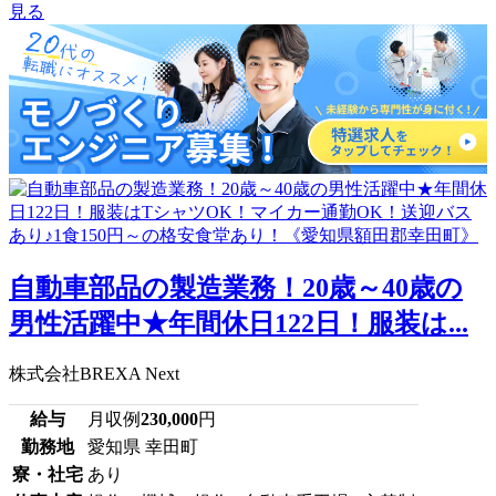
見る
自動車部品の製造業務！20歳～40歳の
男性活躍中★年間休日122日！服装は...
株式会社BREXA Next
給与
月収例
230,000
円
勤務地
愛知県 幸田町
寮・社宅
あり