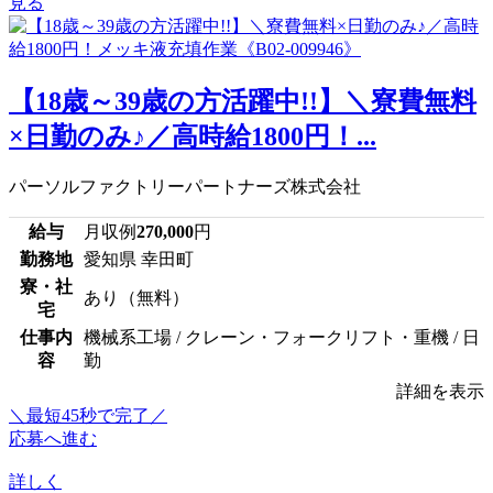
見る
【18歳～39歳の方活躍中!!】＼寮費無料
×日勤のみ♪／高時給1800円！...
パーソルファクトリーパートナーズ株式会社
給与
月収例
270,000
円
勤務地
愛知県 幸田町
寮・社
あり（無料）
宅
仕事内
機械系工場 / クレーン・フォークリフト・重機 / 日
容
勤
詳細を表示
＼最短45秒で完了／
応募へ進む
詳しく