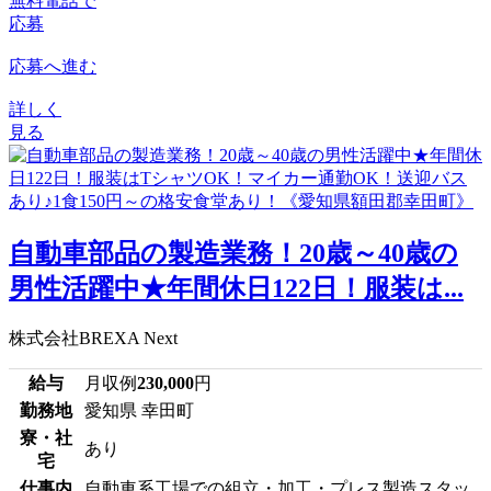
無料電話で
応募
応募へ進む
詳しく
見る
自動車部品の製造業務！20歳～40歳の
男性活躍中★年間休日122日！服装は...
株式会社BREXA Next
給与
月収例
230,000
円
勤務地
愛知県 幸田町
寮・社
あり
宅
仕事内
自動車系工場での組立・加工・プレス製造スタッ