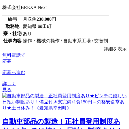
株式会社BREXA Next
給与
月収例
230,000
円
勤務地
愛知県 幸田町
寮・社宅
あり
仕事内容
操作・機械の操作 / 自動車系工場 / 交替制
詳細を表示
無料電話で
応募
応募へ進む
詳しく
見る
自動車部品の製造！正社員登用制度あ