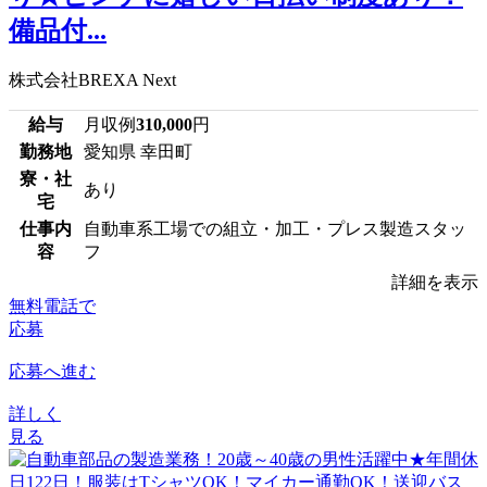
備品付...
株式会社BREXA Next
給与
月収例
310,000
円
勤務地
愛知県 幸田町
寮・社
あり
宅
仕事内
自動車系工場での組立・加工・プレス製造スタッ
容
フ
詳細を表示
無料電話で
応募
応募へ進む
詳しく
見る