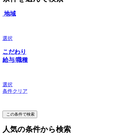
地域
選択
こだわり
給与/職種
選択
条件クリア
この条件で検索
人気の条件から検索