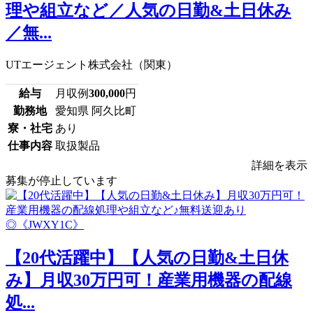
理や組立など／人気の日勤&土日休み
／無...
UTエージェント株式会社（関東）
給与
月収例
300,000
円
勤務地
愛知県 阿久比町
寮・社宅
あり
仕事内容
取扱製品
詳細を表示
募集が停止しています
【20代活躍中】【人気の日勤&土日休
み】月収30万円可！産業用機器の配線
処...