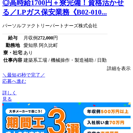
◎高時給1700円＋寮完備！資格活かせ
る／LPガス保安業務《B02-010...
パーソルファクトリーパートナーズ株式会社
給与
月収例
272,000
円
勤務地
愛知県 阿久比町
寮・社宅
あり
仕事内容
建築系工場 / 機械操作・製造補助 / 日勤
詳細を表示
＼最短45秒で完了／
応募へ進む
詳しく
見る