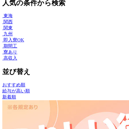
人気の条件から検索
東海
関西
関東
九州
即入寮OK
期間工
寮あり
高収入
並び替え
おすすめ順
給与が高い順
新着順