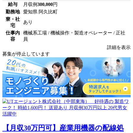
給与
月収例
300,000
円
勤務地
愛知県 阿久比町
寮・社
あり
宅
仕事内
機械系工場 / 機械操作・製造オペレーター / 正社
容
員
詳細を表示
募集が停止しています
【月収30万円可】産業用機器の配線処