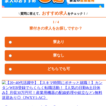
おすすめ求人
\ 質問に答えて、
をチェック！ /
1 / 4
寮付きの求人をお探しですか？
寮あり
寮なし
どちらでも可