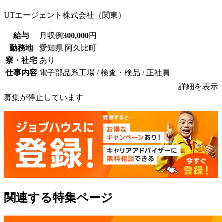
UTエージェント株式会社（関東）
給与
月収例
300,000
円
勤務地
愛知県 阿久比町
寮・社宅
あり
仕事内容
電子部品系工場 / 検査・検品 / 正社員
詳細を表示
募集が停止しています
関連する特集ページ