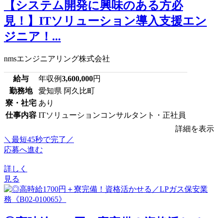
【システム開発に興味のある方必
見！】ITソリューション導入支援エン
ジニア！...
nmsエンジニアリング株式会社
給与
年収例
3,600,000
円
勤務地
愛知県 阿久比町
寮・社宅
あり
仕事内容
ITソリューションコンサルタント・正社員
詳細を表示
＼最短45秒で完了／
応募へ進む
詳しく
見る