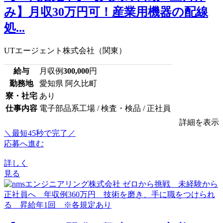
み】月収30万円可！産業用機器の配線
処...
UTエージェント株式会社（関東）
給与
月収例
300,000
円
勤務地
愛知県 阿久比町
寮・社宅
あり
仕事内容
電子部品系工場 / 検査・検品 / 正社員
詳細を表示
＼最短45秒で完了／
応募へ進む
詳しく
見る