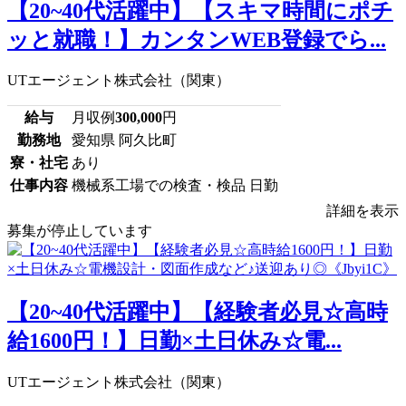
【20~40代活躍中】【スキマ時間にポチ
ッと就職！】カンタンWEB登録でら...
UTエージェント株式会社（関東）
給与
月収例
300,000
円
勤務地
愛知県 阿久比町
寮・社宅
あり
仕事内容
機械系工場での検査・検品 日勤
詳細を表示
募集が停止しています
【20~40代活躍中】【経験者必見☆高時
給1600円！】日勤×土日休み☆電...
UTエージェント株式会社（関東）