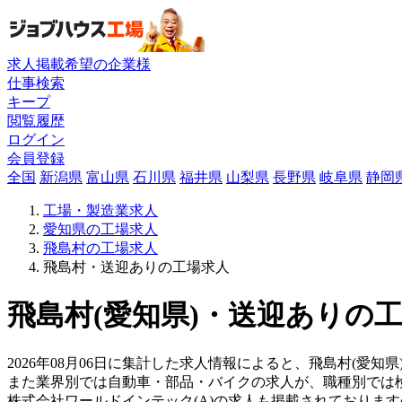
求人掲載希望の企業様
仕事検索
キープ
閲覧履歴
ログイン
会員登録
全国
新潟県
富山県
石川県
福井県
山梨県
長野県
岐阜県
静岡
工場・製造業求人
愛知県の工場求人
飛島村の工場求人
飛島村・送迎ありの工場求人
飛島村(愛知県)・送迎ありの工
2026年08月06日に集計した求人情報によると、飛島村(愛知県
また業界別では自動車・部品・バイクの求人が、職種別では
株式会社ワールドインテック(A)の求人も掲載されておりま