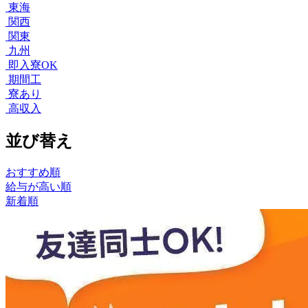
東海
関西
関東
九州
即入寮OK
期間工
寮あり
高収入
並び替え
おすすめ順
給与が高い順
新着順