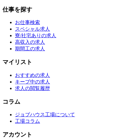
仕事を探す
お仕事検索
スペシャル求人
寮/社宅ありの求人
高収入の求人
期間工の求人
マイリスト
おすすめの求人
キープ中の求人
求人の閲覧履歴
コラム
ジョブハウス工場について
工場コラム
アカウント