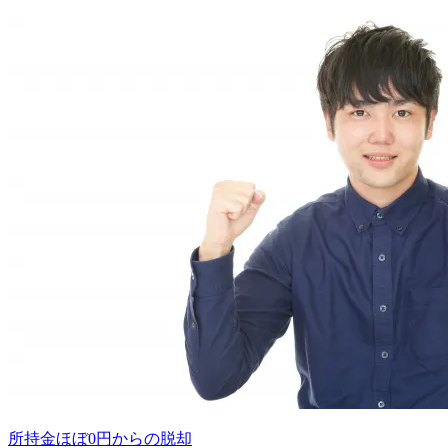
所持金ほぼ0円からの脱却