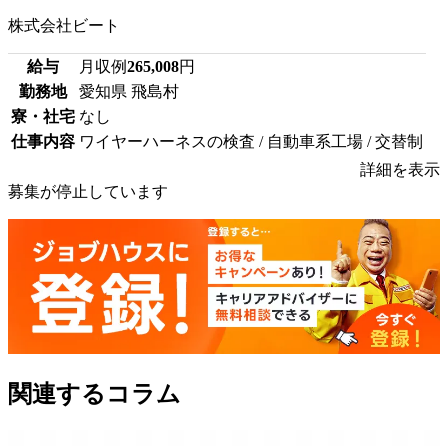
株式会社ビート
給与
月収例
265,008
円
勤務地
愛知県 飛島村
寮・社宅
なし
仕事内容
ワイヤーハーネスの検査 / 自動車系工場 / 交替制
詳細を表示
募集が停止しています
関連するコラム