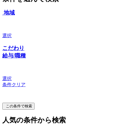
地域
選択
こだわり
給与/職種
選択
条件クリア
この条件で検索
人気の条件から検索