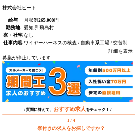
株式会社ビート
給与
月収例
265,008
円
勤務地
愛知県 飛島村
寮・社宅
なし
仕事内容
ワイヤーハーネスの検査 / 自動車系工場 / 交替制
詳細を表示
募集が停止しています
おすすめ求人
\ 質問に答えて、
をチェック！ /
1 / 4
寮付きの求人をお探しですか？