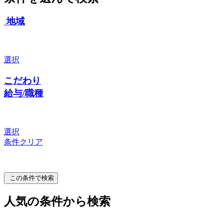
地域
選択
こだわり
給与/職種
選択
条件クリア
この条件で検索
人気の条件から検索