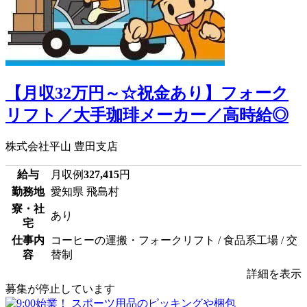
【月収32万円～☆祝金あり】フォーク
リフト／大手珈琲メーカー／高時給◎
株式会社平山 豊田支店
給与
月収例
327,415
円
勤務地
愛知県 飛島村
寮・社
あり
宅
仕事内
コーヒーの運搬・フォークリフト / 食品系工場 / 交
容
替制
詳細を表示
募集が停止しています