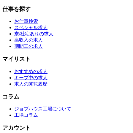
仕事を探す
お仕事検索
スペシャル求人
寮/社宅ありの求人
高収入の求人
期間工の求人
マイリスト
おすすめの求人
キープ中の求人
求人の閲覧履歴
コラム
ジョブハウス工場について
工場コラム
アカウント