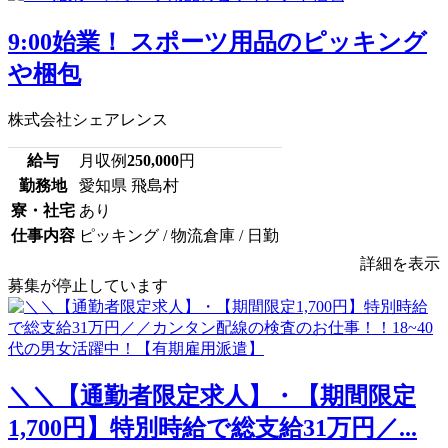
9:00始業！ スポーツ用品のピッキング
や梱包
株式会社シェアレンス
給与
月収例
250,000
円
勤務地
愛知県 飛島村
寮・社宅
あり
仕事内容
ピッキング / 物流倉庫 / 日勤
詳細を表示
募集が停止しています
＼＼【通勤者限定求人】・【期間限定
1,700円】特別時給で総支給31万円／...