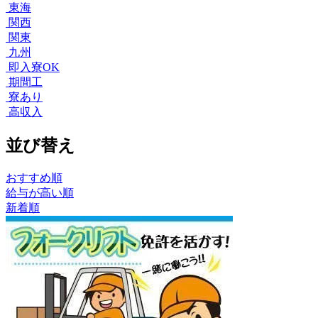
東海
関西
関東
九州
即入寮OK
期間工
寮あり
高収入
並び替え
おすすめ順
給与が高い順
新着順