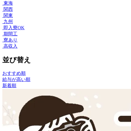
東海
関西
関東
九州
即入寮OK
期間工
寮あり
高収入
並び替え
おすすめ順
給与が高い順
新着順