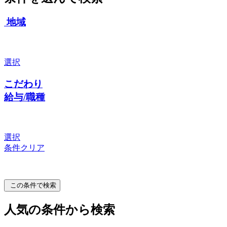
地域
選択
こだわり
給与/職種
選択
条件クリア
この条件で検索
人気の条件から検索