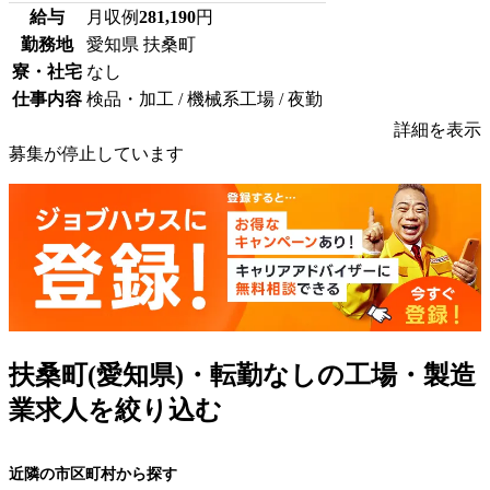
給与
月収例
281,190
円
勤務地
愛知県 扶桑町
寮・社宅
なし
仕事内容
検品・加工 / 機械系工場 / 夜勤
詳細を表示
募集が停止しています
扶桑町(愛知県)・転勤なしの工場・製造
業求人を絞り込む
近隣の市区町村から探す