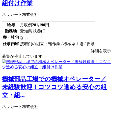
組付け作業
ネッカート株式会社
給与
月収例
281,190
円
勤務地
愛知県 扶桑町
寮・社宅
なし
仕事内容
接着剤の組立・軽作業 / 機械系工場 / 夜勤
詳細を表示
募集が停止しています
機械部品工場での機械オペレーター／
未経験歓迎！コツコツ進める安心の組
立・組...
ネッカート株式会社