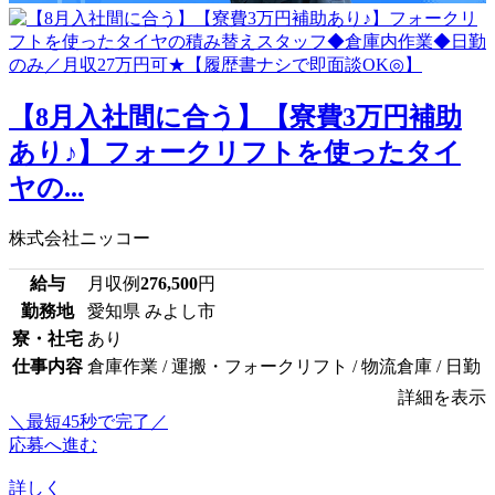
【8月入社間に合う】【寮費3万円補助
あり♪】フォークリフトを使ったタイ
ヤの...
株式会社ニッコー
給与
月収例
276,500
円
勤務地
愛知県 みよし市
寮・社宅
あり
仕事内容
倉庫作業 / 運搬・フォークリフト / 物流倉庫 / 日勤
詳細を表示
＼最短45秒で完了／
応募へ進む
詳しく