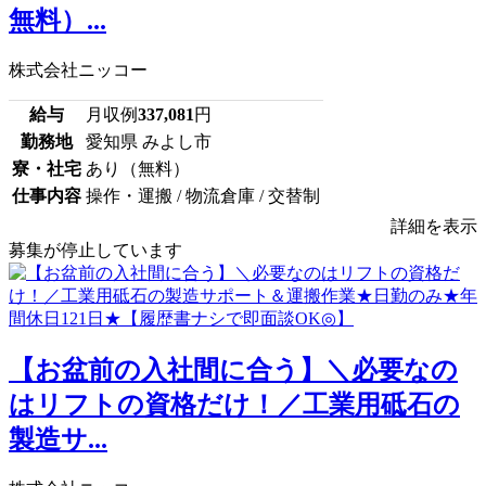
無料）...
株式会社ニッコー
給与
月収例
337,081
円
勤務地
愛知県 みよし市
寮・社宅
あり（無料）
仕事内容
操作・運搬 / 物流倉庫 / 交替制
詳細を表示
募集が停止しています
【お盆前の入社間に合う】＼必要なの
はリフトの資格だけ！／工業用砥石の
製造サ...