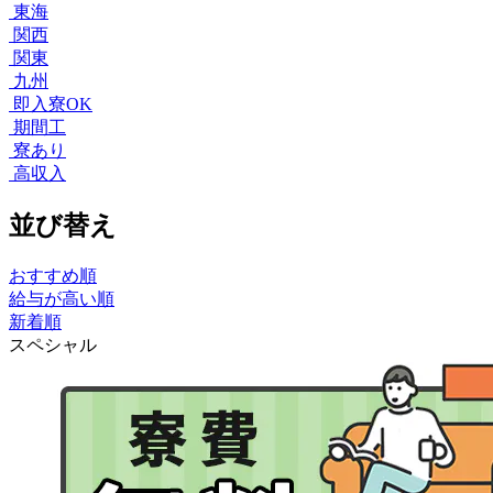
東海
関西
関東
九州
即入寮OK
期間工
寮あり
高収入
並び替え
おすすめ順
給与が高い順
新着順
スペシャル