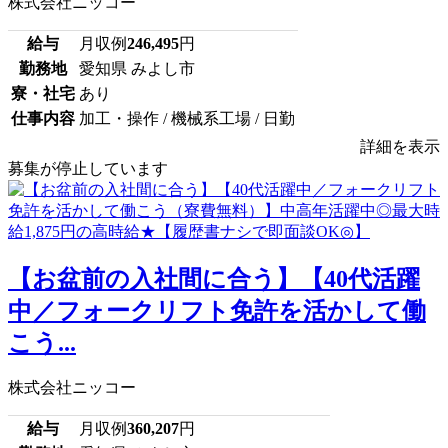
株式会社ニッコー
給与
月収例
246,495
円
勤務地
愛知県 みよし市
寮・社宅
あり
仕事内容
加工・操作 / 機械系工場 / 日勤
詳細を表示
募集が停止しています
【お盆前の入社間に合う】【40代活躍
中／フォークリフト免許を活かして働
こう...
株式会社ニッコー
給与
月収例
360,207
円