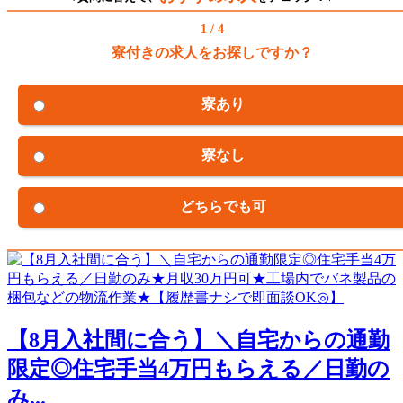
1 / 4
寮付きの求人をお探しですか？
寮あり
寮なし
どちらでも可
【8月入社間に合う】＼自宅からの通勤
限定◎住宅手当4万円もらえる／日勤の
み...