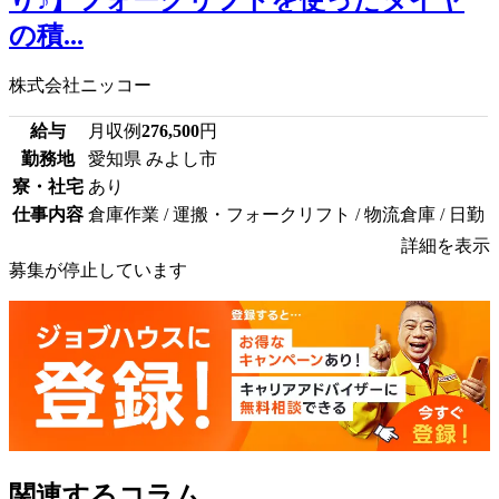
の積...
株式会社ニッコー
給与
月収例
276,500
円
勤務地
愛知県 みよし市
寮・社宅
あり
仕事内容
倉庫作業 / 運搬・フォークリフト / 物流倉庫 / 日勤
詳細を表示
募集が停止しています
関連するコラム