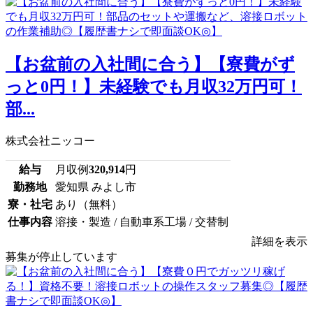
【お盆前の入社間に合う】【寮費がず
っと0円！】未経験でも月収32万円可！
部...
株式会社ニッコー
給与
月収例
320,914
円
勤務地
愛知県 みよし市
寮・社宅
あり（無料）
仕事内容
溶接・製造 / 自動車系工場 / 交替制
詳細を表示
募集が停止しています