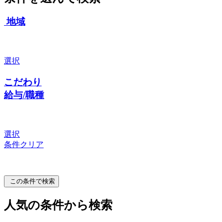
地域
選択
こだわり
給与/職種
選択
条件クリア
この条件で検索
人気の条件から検索