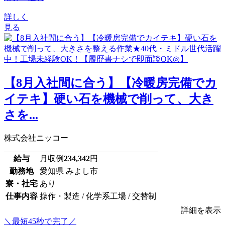
詳しく
見る
【8月入社間に合う】【冷暖房完備でカ
イテキ】硬い石を機械で削って、大き
さを...
株式会社ニッコー
給与
月収例
234,342
円
勤務地
愛知県 みよし市
寮・社宅
あり
仕事内容
操作・製造 / 化学系工場 / 交替制
詳細を表示
＼最短45秒で完了／