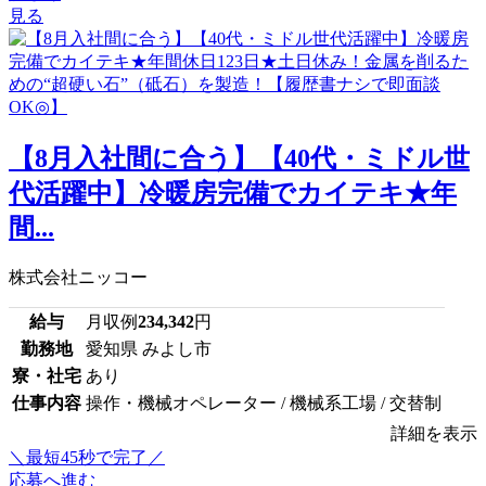
見る
【8月入社間に合う】【40代・ミドル世
代活躍中】冷暖房完備でカイテキ★年
間...
株式会社ニッコー
給与
月収例
234,342
円
勤務地
愛知県 みよし市
寮・社宅
あり
仕事内容
操作・機械オペレーター / 機械系工場 / 交替制
詳細を表示
＼最短45秒で完了／
応募へ進む