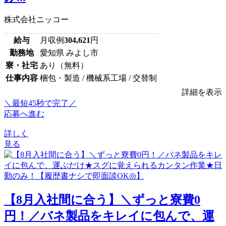
株式会社ニッコー
給与
月収例
304,621
円
勤務地
愛知県 みよし市
寮・社宅
あり（無料）
仕事内容
梱包・製造 / 機械系工場 / 交替制
詳細を表示
＼最短45秒で完了／
応募へ進む
詳しく
見る
【8月入社間に合う】＼ずっと寮費0
円！／バネ製品をキレイに包んで、運