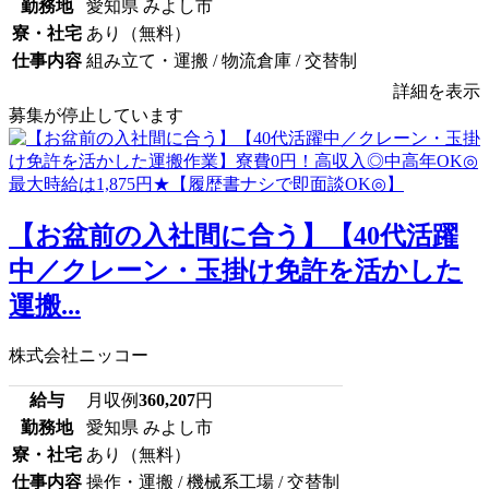
勤務地
愛知県 みよし市
寮・社宅
あり（無料）
仕事内容
組み立て・運搬 / 物流倉庫 / 交替制
詳細を表示
募集が停止しています
【お盆前の入社間に合う】【40代活躍
中／クレーン・玉掛け免許を活かした
運搬...
株式会社ニッコー
給与
月収例
360,207
円
勤務地
愛知県 みよし市
寮・社宅
あり（無料）
仕事内容
操作・運搬 / 機械系工場 / 交替制