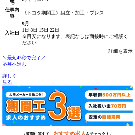
宅
仕事内
《トヨタ期間工》組立・加工・プレス
容
9月
1日
8日
15日
22日
入社日
※目安になります、表記なしは面接時にご相談く
ださい
詳細を表示
＼最短45秒で完了／
応募へ進む
詳しく
見る
おすすめ求人
\ 質問に答えて、
をチェック！ /