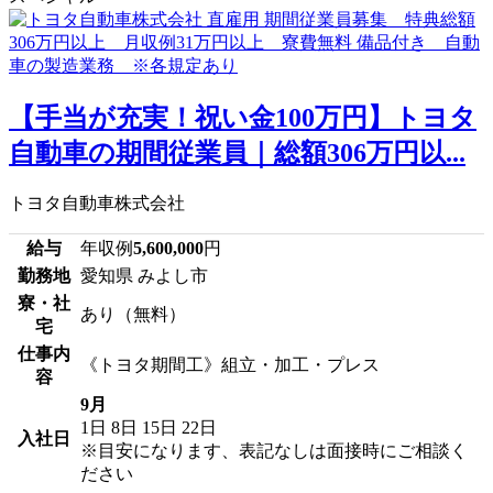
【手当が充実！祝い金100万円】トヨタ
自動車の期間従業員｜総額306万円以...
トヨタ自動車株式会社
給与
年収例
5,600,000
円
勤務地
愛知県 みよし市
寮・社
あり（無料）
宅
仕事内
《トヨタ期間工》組立・加工・プレス
容
9月
1日
8日
15日
22日
入社日
※目安になります、表記なしは面接時にご相談く
ださい