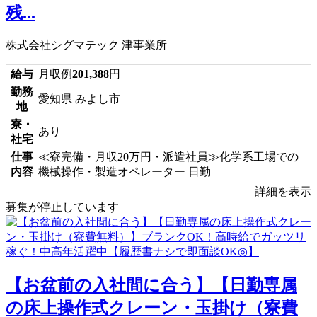
残...
株式会社シグマテック 津事業所
給与
月収例
201,388
円
勤務
愛知県 みよし市
地
寮・
あり
社宅
仕事
≪寮完備・月収20万円・派遣社員≫化学系工場での
内容
機械操作・製造オペレーター 日勤
詳細を表示
募集が停止しています
【お盆前の入社間に合う】【日勤専属
の床上操作式クレーン・玉掛け（寮費