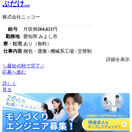
ぶだけ...
株式会社ニッコー
給与
月収例
264,621
円
勤務地
愛知県 みよし市
寮・社宅
あり（無料）
仕事内容
梱包・運搬 / 機械系工場 / 交替制
詳細を表示
＼最短45秒で完了／
応募へ進む
詳しく
見る