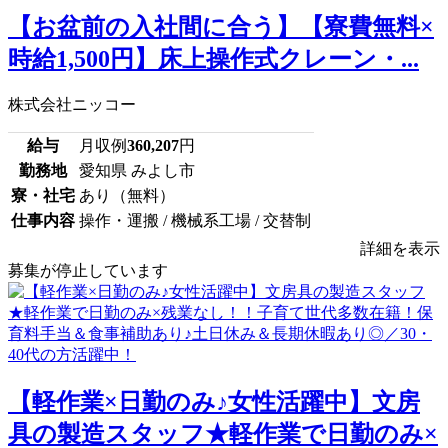
【お盆前の入社間に合う】【寮費無料×
時給1,500円】床上操作式クレーン・...
株式会社ニッコー
給与
月収例
360,207
円
勤務地
愛知県 みよし市
寮・社宅
あり（無料）
仕事内容
操作・運搬 / 機械系工場 / 交替制
詳細を表示
募集が停止しています
【軽作業×日勤のみ♪女性活躍中】文房
具の製造スタッフ★軽作業で日勤のみ×