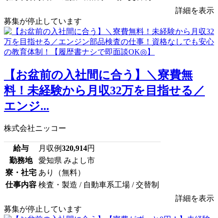
詳細を表示
募集が停止しています
【お盆前の入社間に合う】＼寮費無
料！未経験から月収32万を目指せる／
エンジ...
株式会社ニッコー
給与
月収例
320,914
円
勤務地
愛知県 みよし市
寮・社宅
あり（無料）
仕事内容
検査・製造 / 自動車系工場 / 交替制
詳細を表示
募集が停止しています