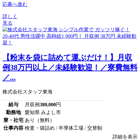
応募へ進む
詳しく
見る
【粉末を袋に詰めて運ぶだけ！】月収
例38万円以上／未経験歓迎！／寮費無料
／...
株式会社スタッフ東海
給与
月収例
380,000
円
勤務地
愛知県 みよし市
寮・社宅
あり（無料）
仕事内容
検査・袋詰め / 半導体工場 / 交替制
詳細を表示