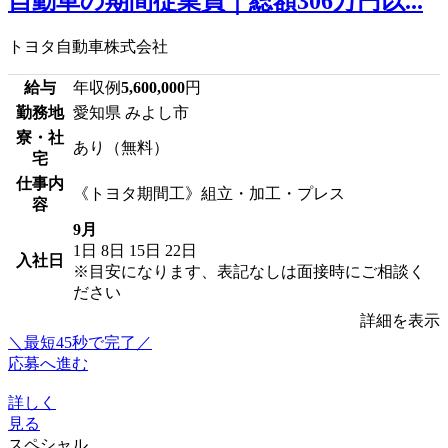
自動車の期間従業員｜総額306万円以...
トヨタ自動車株式会社
給与
年収例
5,600,000
円
勤務地
愛知県 みよし市
寮・社
あり（無料）
宅
仕事内
《トヨタ期間工》組立・加工・プレス
容
9月
1日
8日
15日
22日
入社日
※目安になります、表記なしは面接時にご相談く
ださい
詳細を表示
＼最短45秒で完了／
応募へ進む
詳しく
見る
スペシャル