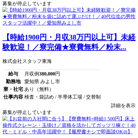
募集が停止しています
【時給1900円・月収38万円以上可】未経
験歓迎！／寮完備★寮費無料／粉末...
株式会社スタッフ東海
給与
月収例
380,000
円
勤務地
愛知県 みよし市
寮・社宅
あり（無料）
仕事内容
検査・袋詰め / 半導体工場 / 交替制
詳細を表示
募集が停止しています