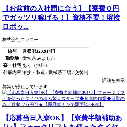
【お盆前の入社間に合う】【寮費０円
でガッツリ稼げる！】資格不要！溶接
ロボッ...
株式会社ニッコー
給与
月収例
320,914
円
勤務地
愛知県 みよし市
寮・社宅
あり（無料）
仕事内容
溶接・製造 / 機械系工場 / 交替制
詳細を表示
募集が停止しています
【応募当日入寮OK】【寮費半額補助あ
り♪】フォークリフトを使ったタイヤ