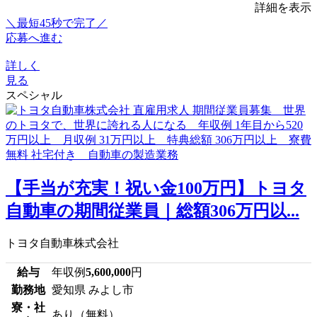
詳細を表示
＼最短45秒で完了／
応募へ進む
詳しく
見る
スペシャル
【手当が充実！祝い金100万円】トヨタ
自動車の期間従業員｜総額306万円以...
トヨタ自動車株式会社
給与
年収例
5,600,000
円
勤務地
愛知県 みよし市
寮・社
あり（無料）